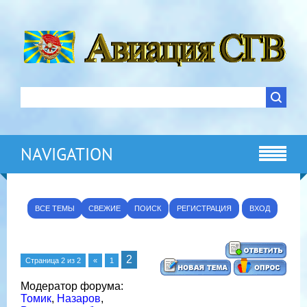
NAVIGATION
ВСЕ ТЕМЫ
СВЕЖИЕ
ПОИСК
РЕГИСТРАЦИЯ
ВХОД
2
Страница
2
из
2
«
1
Модератор форума:
Томик
,
Назаров
,