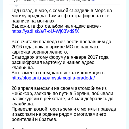
Год назад, в мае, с семьей съездили в Мерс на
могилу прадеда. Там я сфотографировал все
надписи на могилах.
Выложил в фотоальбом на яндекс диске -
https://yadi.sk/a/7-oU-Wj03Vd9fX
Все считали прадеда без вести пропавшим до
2016 года, пока в архиве МО не нашлась
карточка военнопленного.
Благодаря этому форуму в январе 2017 года
расшифровал карточку и нашел адрес
кладбища.
Вот заметка о том, как я искал инфомацию -
http://blogtani.ru/pamyat/mogila-pradeda/
28 апреля выехали на своем автомобиле из
Чебоксар, заехали по пути в Берлин, побывали
на экскурсии в рейхстаге, и 4 мая добрались до
кладбища.
Привезли домой горсть земли с могилы прадеда
и закопали на родине рядом с могилами его
родителей и братьев.