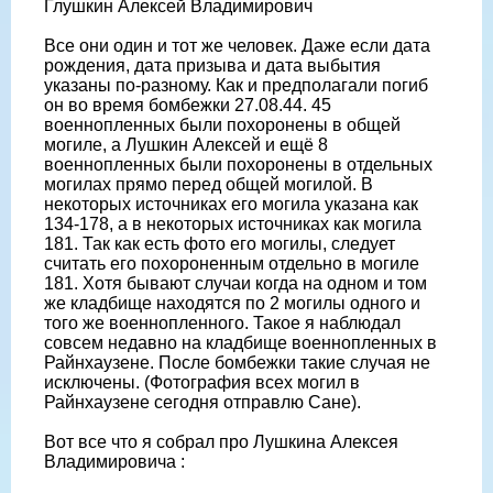
Глушкин Алексей Владимирович
Все они один и тот же человек. Даже если дата
рождения, дата призыва и дата выбытия
указаны по-разному. Как и предполагали погиб
он во время бомбежки 27.08.44. 45
военнопленных были похоронены в общей
могиле, а Лушкин Алексей и ещё 8
военнопленных были похоронены в отдельных
могилах прямо перед общей могилой. В
некоторых источниках его могила указана как
134-178, а в некоторых источниках как могила
181. Так как есть фото его могилы, следует
считать его похороненным отдельно в могиле
181. Хотя бывают случаи когда на одном и том
же кладбище находятся по 2 могилы одного и
того же военнопленного. Такое я наблюдал
совсем недавно на кладбище военнопленных в
Райнхаузене. После бомбежки такие случая не
исключены. (Фотография всех могил в
Райнхаузене сегодня отправлю Сане).
Вот все что я собрал про Лушкина Алексея
Владимировича :