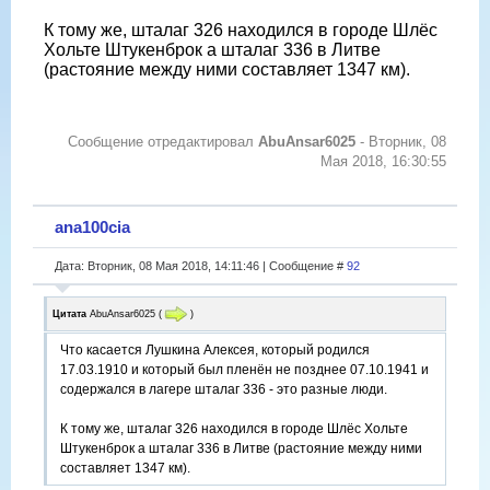
К тому же, шталаг 326 находился в городе Шлёс
Хольте Штукенброк а шталаг 336 в Литве
(растояние между ними составляет 1347 км).
Сообщение отредактировал
AbuAnsar6025
-
Вторник, 08
Мая 2018, 16:30:55
ana100cia
Дата: Вторник, 08 Мая 2018, 14:11:46 | Сообщение #
92
Цитата
AbuAnsar6025
(
)
Что касается Лушкина Алексея, который родился
17.03.1910 и который был пленён не позднее 07.10.1941 и
содержался в лагере шталаг 336 - это разные люди.
К тому же, шталаг 326 находился в городе Шлёс Хольте
Штукенброк а шталаг 336 в Литве (растояние между ними
составляет 1347 км).