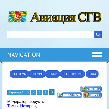
NAVIGATION
ВСЕ ТЕМЫ
СВЕЖИЕ
ПОИСК
РЕГИСТРАЦИЯ
ВХОД
3
Страница
3
из
3
«
1
2
Модератор форума:
Томик
,
Назаров
,