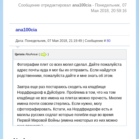
Сообщение отредактировал
ana100cia
-
Понедельник, 07
Мая 2018, 20:59:16
ana100cia
Дата: Понедельник, 07 Мая 2018, 21:19:49 | Сообщение #
80
Цитата
AbuAnsar
(
)
Фотографии плит со всех могил сделал. Дайте пожалуйста
адрес почты куда я мог бы их отправить. Если найдутся
родственники, пожалуйста дайте и мне знать об этом.
Завтра еще раз постараюсь сходить на кладбище
Нордфридхоф в Дуйсбурге. Проблема в том, что на том
кладбище не все имена на плитах можно прочесть. Многие
имена почти совсем стерлись. Если нужно, могу
сфотографировать. Кстати, на Нордфридхофе есть и
магилы русских содлат которые погибли еще во время
Первой Мировой Войны (имена некоторых из них можно
еще прочесть)