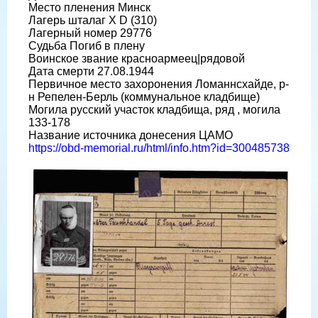
Место пленения Минск
Лагерь шталаг X D (310)
Лагерный номер 29776
Судьба Погиб в плену
Воинское звание красноармеец|рядовой
Дата смерти 27.08.1944
Первичное место захоронения Ломаннсхайде, р-
н Репелен-Берль (коммунальное кладбище)
Могила русский участок кладбища, ряд , могила
133-178
Название источника донесения ЦАМО
https://obd-memorial.ru/html/info.htm?id=300485738