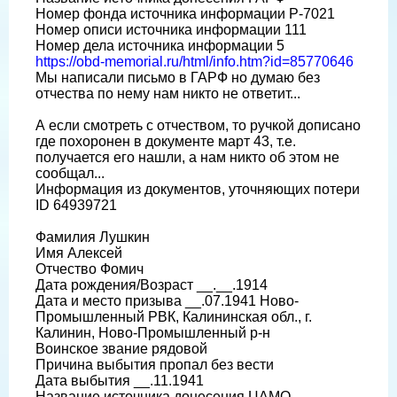
Номер фонда источника информации Р-7021
Номер описи источника информации 111
Номер дела источника информации 5
https://obd-memorial.ru/html/info.htm?id=85770646
Мы написали письмо в ГАРФ но думаю без
отчества по нему нам никто не ответит...
А если смотреть с отчеством, то ручкой дописано
где похоронен в документе март 43, т.е.
получается его нашли, а нам никто об этом не
сообщал...
Информация из документов, уточняющих потери
ID 64939721
Фамилия Лушкин
Имя Алексей
Отчество Фомич
Дата рождения/Возраст __.__.1914
Дата и место призыва __.07.1941 Ново-
Промышленный РВК, Калининская обл., г.
Калинин, Ново-Промышленный р-н
Воинское звание рядовой
Причина выбытия пропал без вести
Дата выбытия __.11.1941
Название источника донесения ЦАМО