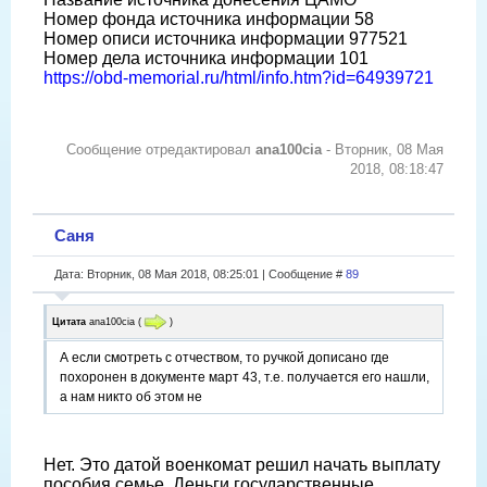
Номер фонда источника информации 58
Номер описи источника информации 977521
Номер дела источника информации 101
https://obd-memorial.ru/html/info.htm?id=64939721
Сообщение отредактировал
ana100cia
-
Вторник, 08 Мая
2018, 08:18:47
Саня
Дата: Вторник, 08 Мая 2018, 08:25:01 | Сообщение #
89
Цитата
ana100cia
(
)
А если смотреть с отчеством, то ручкой дописано где
похоронен в документе март 43, т.е. получается его нашли,
а нам никто об этом не
Нет. Это датой военкомат решил начать выплату
пособия семье. Деньги государственные,