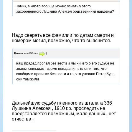
Томик, а как-то вообще можно узнать у этого
захороненного Лушкина Алексея родственники найдены?
Надо сверять все фамилии по датам смерти и
номерам могил, возможно, что то выяснится.
Цитата
ana100cia
(
)
наш прадед пропал без вести и мы ничего о его судьбе не
знаем, совпадает время попадания в плен и того, что
сообщили пропаже без вести и то, что указано Петербург,
они там жили
Дальнейшую судьбу пленного из шталага 336
Лушкина Алексея , 1910 г.р. проследить не
представляется возможным, мало данных , нет
отчества .