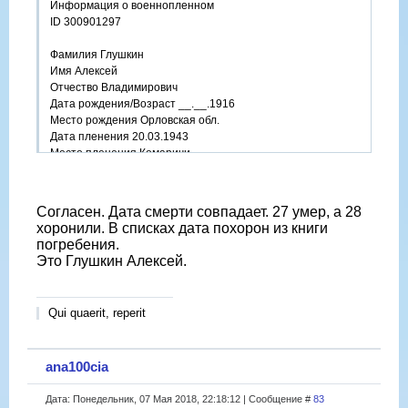
Информация о военнопленном
ID 300901297
Фамилия Глушкин
Имя Алексей
Отчество Владимирович
Дата рождения/Возраст __.__.1916
Место рождения Орловская обл.
Дата пленения 20.03.1943
Место пленения Комаричи
Лагерь шталаг VI K (326)
Лагерный номер 150774
Судьба Погиб в плену
Согласен. Дата смерти совпадает. 27 умер, а 28
Воинское звание красноармеец|рядовой
хоронили. В списках дата похорон из книги
Дата смерти 27.08.1944
погребения.
Первичное место захоронения Ломаннсхайде/Репелен-
Это Глушкин Алексей.
Берль (коммунальное кладбище)
Могила русский участок кладбища, ряд , могила 133-178
Qui quaerit, reperit
ana100cia
Дата: Понедельник, 07 Мая 2018, 22:18:12 | Сообщение #
83