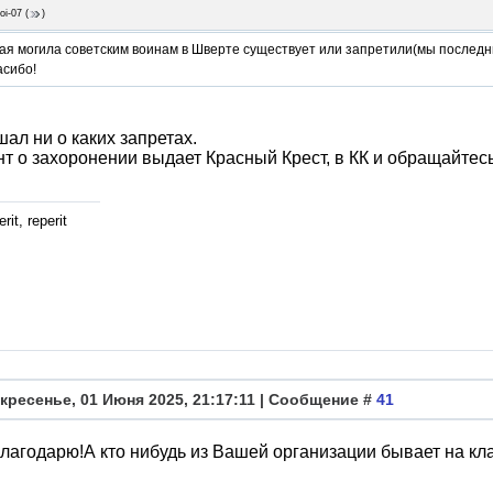
oi-07
(
)
ая могила советским воинам в Шверте существует или запретили(мы последни
асибо!
ал ни о каких запретах.
т о захоронении выдает Красный Крест, в КК и обращайтесь
rit, reperit
кресенье, 01 Июня 2025, 21:17:11 | Сообщение #
41
Благодарю!А кто нибудь из Вашей организации бывает на к