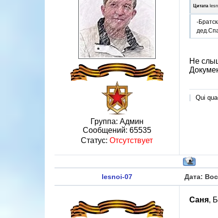
Цитата
lesn
-Братск
дед.Сп
Не слыш
Докумен
Qui quae
Группа: Админ
Сообщений:
65535
Статус:
Отсутствует
lesnoi-07
Дата: Вос
Саня
, 