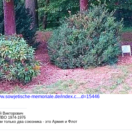
ww.sowjetische-memoriale.de/index.c....d=15446
й Викторович
ПВО 1974-1976
и только два союзника - это Армия и Флот