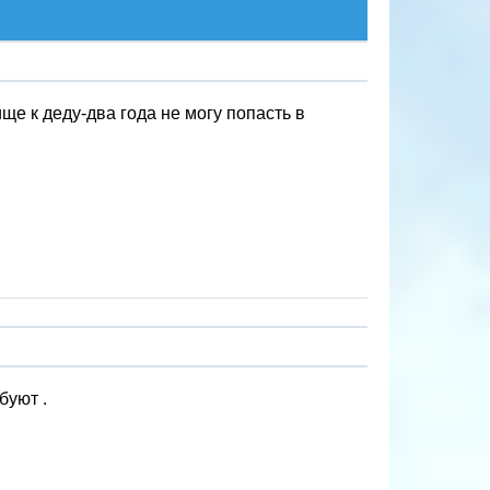
е к деду-два года не могу попасть в
буют .