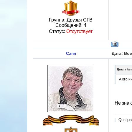
Группа: Друзья СГВ
Сообщений:
4
Статус:
Отсутствует
Саня
Дата: Вос
Цитата
lesn
А кто 
Не знаю
Qui quae