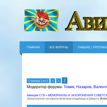
ГЛАВНАЯ
ВСЕ ФОРУМЫ
ПАВШИЕ / ПРОПАВ
2
Страница
2
из
2
«
1
Модератор форума:
Томик
,
Назаров
,
Валент
Авиации СГВ
»
МЕМОРИАЛЫ И ЗАХОРОНЕНИЯ СОВЕТС
Захоронение на евангелическом кладбище в Шверте
(Krei