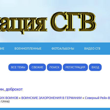
ШИЕ
ВОЕННОПЛЕННЫЕ
ФОТОАЛЬБОМЫ
ВИДЕО СГВ
ВСЕ ТЕМЫ
СВЕЖИЕ
ПОИСК
РЕГИСТРАЦИЯ
ВХОД
ин
,
доброхот
КИХ ВОИНОВ
»
ВОИНСКИЕ ЗАХОРОНЕНИЯ В ГЕРМАНИИ
»
Северный Рейн-
s Unna)