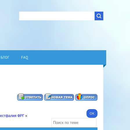
БЛОГ
FAQ
Вестфалия ФРГ
»