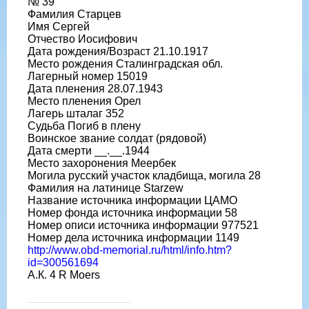
№ 39
Фамилия Старцев
Имя Сергей
Отчество Иосифович
Дата рождения/Возраст 21.10.1917
Место рождения Сталинградская обл.
Лагерный номер 15019
Дата пленения 28.07.1943
Место пленения Орел
Лагерь шталаг 352
Судьба Погиб в плену
Воинское звание солдат (рядовой)
Дата смерти __.__.1944
Место захоронения Меербек
Могила русский участок кладбища, могила 28
Фамилия на латинице Starzew
Название источника информации ЦАМО
Номер фонда источника информации 58
Номер описи источника информации 977521
Номер дела источника информации 1149
http://www.obd-memorial.ru/html/info.htm?
id=300561694
А.К. 4 R Moers