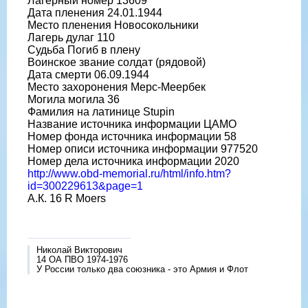
Лагерный номер 13609
Дата пленения 24.01.1944
Место пленения Новосокольники
Лагерь дулаг 110
Судьба Погиб в плену
Воинское звание солдат (рядовой)
Дата смерти 06.09.1944
Место захоронения Мерс-Меербек
Могила могила 36
Фамилия на латинице Stupin
Название источника информации ЦАМО
Номер фонда источника информации 58
Номер описи источника информации 977520
Номер дела источника информации 2020
http://www.obd-memorial.ru/html/info.htm?
id=300229613&page=1
А.К. 16 R Moers
Николай Викторович
14 ОА ПВО 1974-1976
У России только два союзника - это Армия и Флот