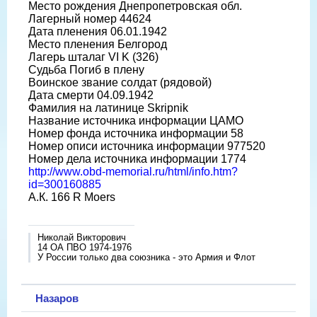
Место рождения Днепропетровская обл.
Лагерный номер 44624
Дата пленения 06.01.1942
Место пленения Белгород
Лагерь шталаг VI K (326)
Судьба Погиб в плену
Воинское звание солдат (рядовой)
Дата смерти 04.09.1942
Фамилия на латинице Skripnik
Название источника информации ЦАМО
Номер фонда источника информации 58
Номер описи источника информации 977520
Номер дела источника информации 1774
http://www.obd-memorial.ru/html/info.htm?
id=300160885
А.К. 166 R Moers
Николай Викторович
14 ОА ПВО 1974-1976
У России только два союзника - это Армия и Флот
Назаров