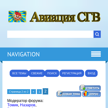
NAVIGATION
ВСЕ ТЕМЫ
СВЕЖИЕ
ПОИСК
РЕГИСТРАЦИЯ
ВХОД
2
Страница
2
из
2
«
1
Модератор форума:
Томик
,
Назаров
,