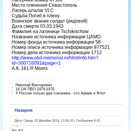
Место пленения Севастополь
Лагерь шталаг VI C
Судьба Погиб в плену
Воинское звание солдат (рядовой)
Дата смерти 03.03.1943
Фамилия на латинице Tschikischow
Название источника информации ЦАМО
Номер фонда источника информации 58
Номер описи источника информации 977521
Номер дела источника информации 1712
http://www.obd-memorial.ru/html/info.htm?
id=300716091&page=1
А.К. 161 R Moers
Николай Викторович
14 ОА ПВО 1974-1976
У России только два союзника - это Армия и Флот
Назаров
Дата: Среда, 03 Декабря 2014, 13:06:10 | Сообщение #
42