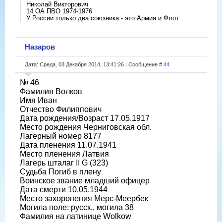
Николай Викторович
14 ОА ПВО 1974-1976
У России только два союзника - это Армия и Флот
Назаров
Дата: Среда, 03 Декабря 2014, 13:41:26 | Сообщение #
44
№ 46
Фамилия Волков
Имя Иван
Отчество Филиппович
Дата рождения/Возраст 17.05.1917
Место рождения Черниговская обл.
Лагерный номер 8177
Дата пленения 11.07.1941
Место пленения Латвия
Лагерь шталаг II G (323)
Судьба Погиб в плену
Воинское звание младший офицер
Дата смерти 10.05.1944
Место захоронения Мерс-Меербек
Могила поле: русск., могила 38
Фамилия на латинице Wolkow