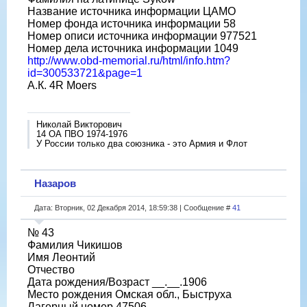
Название источника информации ЦАМО
Номер фонда источника информации 58
Номер описи источника информации 977521
Номер дела источника информации 1049
http://www.obd-memorial.ru/html/info.htm?
id=300533721&page=1
А.К. 4R Moers
Николай Викторович
14 ОА ПВО 1974-1976
У России только два союзника - это Армия и Флот
Назаров
Дата: Вторник, 02 Декабря 2014, 18:59:38 | Сообщение #
41
№ 43
Фамилия Чикишов
Имя Леонтий
Отчество
Дата рождения/Возраст __.__.1906
Место рождения Омская обл., Быструха
Лагерный номер 47506