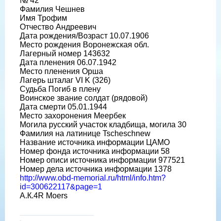
№ 42
Фамилия Чешнев
Имя Трофим
Отчество Андреевич
Дата рождения/Возраст 10.07.1906
Место рождения Воронежская обл.
Лагерный номер 143632
Дата пленения 06.07.1942
Место пленения Орша
Лагерь шталаг VI K (326)
Судьба Погиб в плену
Воинское звание солдат (рядовой)
Дата смерти 05.01.1944
Место захоронения Меербек
Могила русский участок кладбища, могила 30
Фамилия на латинице Tscheschnew
Название источника информации ЦАМО
Номер фонда источника информации 58
Номер описи источника информации 977521
Номер дела источника информации 1378
http://www.obd-memorial.ru/html/info.htm?
id=300622117&page=1
А.К.4R Moers