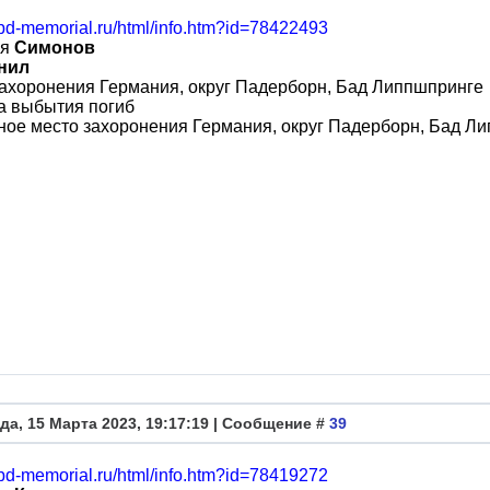
obd-memorial.ru/html/info.htm?id=78422493
ия
Симонов
нил
ахоронения Германия, округ Падерборн, Бад Липпшпринге
а выбытия погиб
ое место захоронения Германия, округ Падерборн, Бад Л
да, 15 Марта 2023, 19:17:19 | Сообщение #
39
obd-memorial.ru/html/info.htm?id=78419272