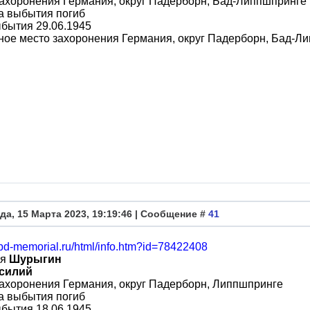
ахоронения Германия, округ Падерборн, Бад-Липпшпринге
а выбытия погиб
бытия 29.06.1945
ое место захоронения Германия, округ Падерборн, Бад-Л
да, 15 Марта 2023, 19:19:46 | Сообщение #
41
obd-memorial.ru/html/info.htm?id=78422408
ия
Шурыгин
силий
ахоронения Германия, округ Падерборн, Липпшпринге
а выбытия погиб
бытия 18.06.1945