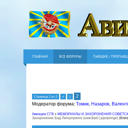
ГЛАВНАЯ
ВСЕ ФОРУМЫ
ПАВШИЕ / ПРОПАВ
2
Страница
2
из
2
«
1
Модератор форума:
Томик
,
Назаров
,
Валент
Авиации СГВ
»
МЕМОРИАЛЫ И ЗАХОРОНЕНИЯ СОВЕТС
Захоронение Бад-Липшпринге (нем.Bad Lippspringe)
(Krei