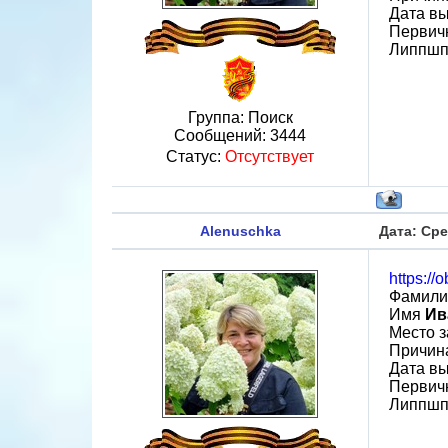
Дата вы
Первичн
Липпшп
Группа: Поиск
Сообщений:
3444
Статус:
Отсутствует
Alenuschka
Дата: Сре
https://
Фамил
Имя
Ив
Место 
Причин
Дата вы
Первичн
Липпшп