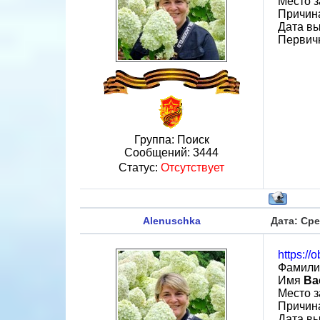
Место з
Причин
Дата вы
Первичн
Группа: Поиск
Сообщений:
3444
Статус:
Отсутствует
Alenuschka
Дата: Сре
https://
Фамил
Имя
Ва
Место з
Причин
Дата вы