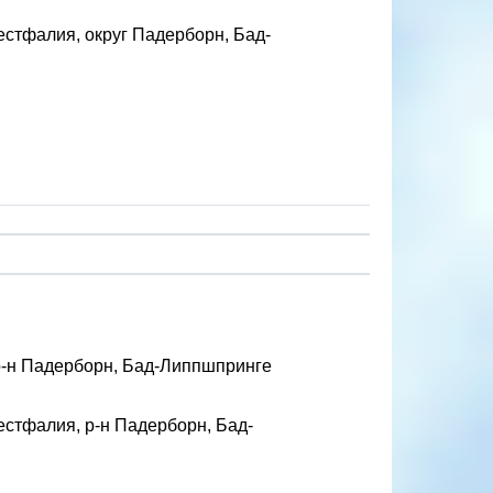
стфалия, округ Падерборн, Бад-
р-н Падерборн, Бад-Липпшпринге
стфалия, р-н Падерборн, Бад-