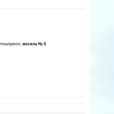
иппшпринге,
могила № 5