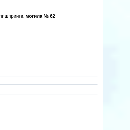
иппшпринге,
могила № 62