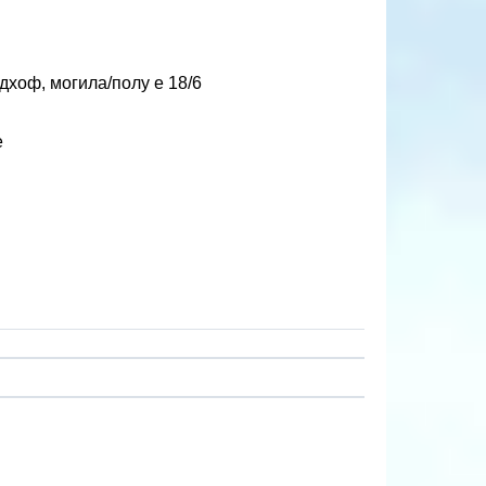
хоф, могила/полу е 18/6
е