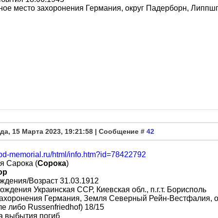
ое место захоронения Германия, округ Падерборн, Липпш
да, 15 Марта 2023, 19:21:58 | Сообщение #
42
obd-memorial.ru/html/info.htm?id=78422792
я Сарока (
Сорока
)
ор
ждения/Возраст 31.03.1912
ождения Украинская ССР, Киевская обл., п.г.т. Борисполь
ахоронения Германия, Земля Северный Рейн-Вестфалия, ок
ле либо Russenfriedhof) 18/15
а выбытия погиб