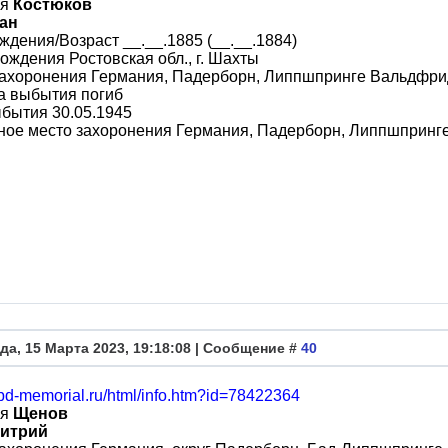
ия
Костюков
ан
ждения/Возраст __.__.1885 (__.__.1884)
ождения Ростовская обл., г. Шахты
ахоронения Германия, Падерборн, Липпшпринге Вальдфрид
а выбытия погиб
бытия 30.05.1945
ное место захоронения Германия, Падерборн, Липпшпринг
да, 15 Марта 2023, 19:18:08 | Сообщение #
40
obd-memorial.ru/html/info.htm?id=78422364
ия
Щенов
итрий