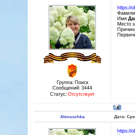
https://
Фамил
Имя
Да
Место з
Причин
Первичн
Группа: Поиск
Сообщений:
3444
Статус:
Отсутствует
Alenuschka
Дата: Сре
https://