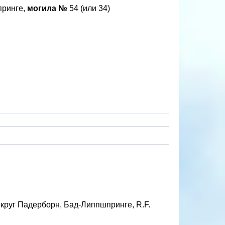
принге,
могила №
54 (или 34)
руг Падерборн, Бад-Липпшпринге, R.F.