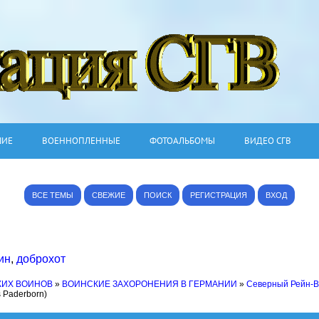
ШИЕ
ВОЕННОПЛЕННЫЕ
ФОТОАЛЬБОМЫ
ВИДЕО СГВ
ВСЕ ТЕМЫ
СВЕЖИЕ
ПОИСК
РЕГИСТРАЦИЯ
ВХОД
ин
,
доброхот
КИХ ВОИНОВ
»
ВОИНСКИЕ ЗАХОРОНЕНИЯ В ГЕРМАНИИ
»
Северный Рейн-
s Paderborn)