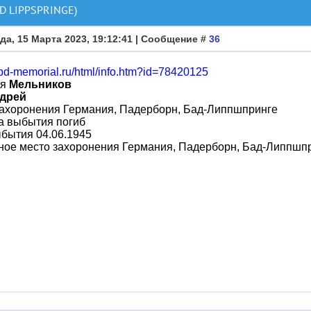
 LIPPSPRINGE)
да, 15 Марта 2023, 19:12:41 | Сообщение #
36
obd-memorial.ru/html/info.htm?id=78420125
ия
Мельников
дрей
захоронения Германия, Падерборн, Бад-Липпшпринге
а выбытия погиб
бытия 04.06.1945
ное место захоронения Германия, Падерборн, Бад-Липпшп