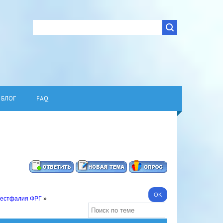
БЛОГ
FAQ
Вестфалия ФРГ
»