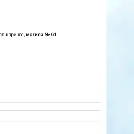
иппшпринге,
могила № 61