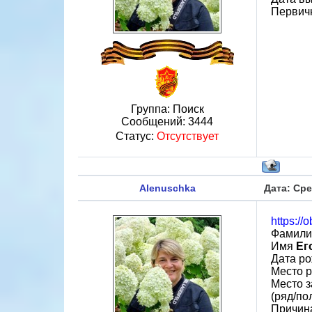
Первичн
Группа: Поиск
Сообщений:
3444
Статус:
Отсутствует
Alenuschka
Дата: Сре
https://
Фамили
Имя
Ег
Дата ро
Место р
Место з
(ряд/по
Причин