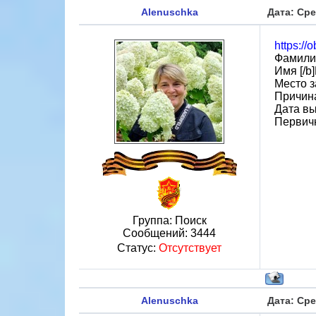
Alenuschka
Дата: Сре
https://
Фамили
Имя [/b
Место з
Причин
Дата вы
Первичн
Группа: Поиск
Сообщений:
3444
Статус:
Отсутствует
Alenuschka
Дата: Сре