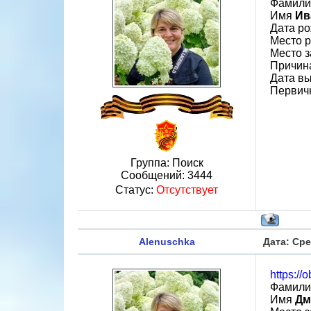
Фамил
Имя
Ив
Дата ро
Место р
Место з
Причин
Дата вы
Первич
Группа: Поиск
Сообщений:
3444
Статус:
Отсутствует
Alenuschka
Дата: Сре
https://
Фамил
Имя
Дм