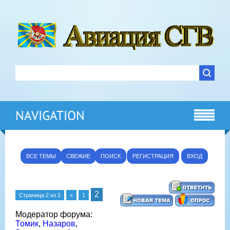
NAVIGATION
ВСЕ ТЕМЫ
СВЕЖИЕ
ПОИСК
РЕГИСТРАЦИЯ
ВХОД
2
Страница
2
из
2
«
1
Модератор форума:
Томик
,
Назаров
,