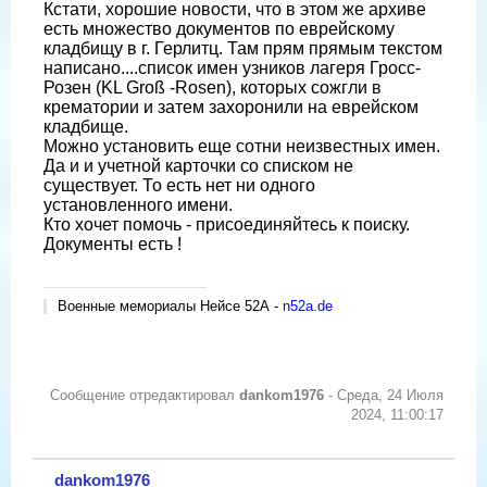
Кстати, хорошие новости, что в этом же архиве
есть множество документов по еврейскому
кладбищу в г. Герлитц. Там прям прямым текстом
написано....список имен узников лагеря Гросс-
Розен (KL Groß -Rosen), которых сожгли в
крематории и затем захоронили на еврейском
кладбище.
Можно установить еще сотни неизвестных имен.
Да и и учетной карточки со списком не
существует. То есть нет ни одного
установленного имени.
Кто хочет помочь - присоединяйтесь к поиску.
Документы есть !
Военные мемориалы Нейсе 52А -
n52a.de
Сообщение отредактировал
dankom1976
-
Среда, 24 Июля
2024, 11:00:17
dankom1976