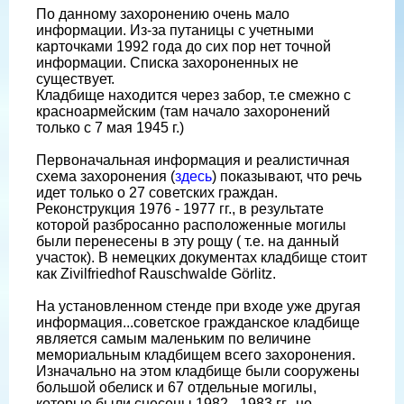
По данному захоронению очень мало
информации. Из-за путаницы с учетными
карточками 1992 года до сих пор нет точной
информации. Списка захороненных не
существует.
Кладбище находится через забор, т.е смежно с
красноармейским (там начало захоронений
только с 7 мая 1945 г.)
Первоначальная информация и реалистичная
схема захоронения (
здесь
) показывают, что речь
идет только о 27 советских граждан.
Реконструкция 1976 - 1977 гг., в результате
которой разбросанно расположенные могилы
были перенесены в эту рощу ( т.е. на данный
участок). В немецких документах кладбище стоит
как Zivilfriedhof Rauschwalde Görlitz.
На установленном стенде при входе уже другая
информация...советское гражданское кладбище
является самым маленьким по величине
мемориальным кладбищем всего захоронения.
Изначально на этом кладбище были сооружены
большой обелиск и 67 отдельные могилы,
которые были снесены 1982 - 1983 гг., но