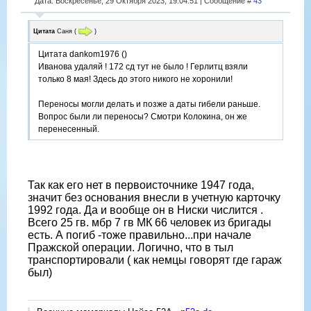
Дата: Воскресенье, 29 Октября 2023, 19:04:51 | Сообщение #
43
Цитата
Саня
(
)
Цитата dankom1976 ()
Иванова удаляй ! 172 сд тут не было ! Герлитц взяли
только 8 мая! Здесь до этого никого не хоронили!
Переносы могли делать и позже а даты гибели раньше.
Вопрос были ли переносы? Смотри Колокина, он же
перенесенный.
Так как его нет в первоисточнике 1947 года,
значит без основания внесли в учетную карточку
1992 года. Да и вообще он в Ниски числится .
Всего 25 гв. мбр 7 гв МК 66 человек из бригады
есть. А погиб -тоже правильно...при начале
Пражской операции. Логично, что в тыл
транспортировали ( как немцы говорят где гараж
был)