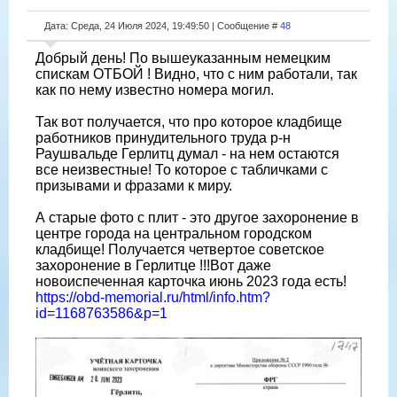
Дата: Среда, 24 Июля 2024, 19:49:50 | Сообщение #
48
Добрый день! По вышеуказанным немецким
спискам ОТБОЙ ! Видно, что с ним работали, так
как по нему известно номера могил.
Так вот получается, что про которое кладбище
работников принудительного труда р-н
Раушвальде Герлитц думал - на нем остаются
все неизвестные! То которое с табличками с
призывами и фразами к миру.
А старые фото с плит - это другое захоронение в
центре города на центральном городском
кладбище! Получается четвертое советское
захоронение в Герлитце !!!Вот даже
новоиспеченная карточка июнь 2023 года есть!
https://obd-memorial.ru/html/info.htm?
id=1168763586&p=1