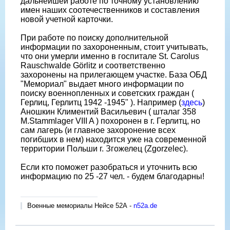
дальнейшей работе по точному установлению
имен наших соотечественников и составления
новой учетной карточки.
При работе по поиску дополнительной
информации по захороненным, стоит учитывать,
что они умерли именно в госпитале St. Carolus
Rauschwalde Görlitz и соответственно
захоронены на прилегающем участке. База ОБД
"Мемориал" выдает много информации по
поиску военнопленных и советских граждан (
Герлиц, Герлитц 1942 -1945" ). Например (
здесь
)
Аношкин Климентий Васильевич ( шталаг 358
M.Stammlager VIII A ) похоронен в г. Герлитц, но
сам лагерь (и главное захоронение всех
погибших в нем) находится уже на современной
территории Польши г. Згожелец (Zgorzelec).
Если кто поможет разобраться и уточнить всю
информацию по 25 -27 чел. - будем благодарны!
Военные мемориалы Нейсе 52А -
n52a.de