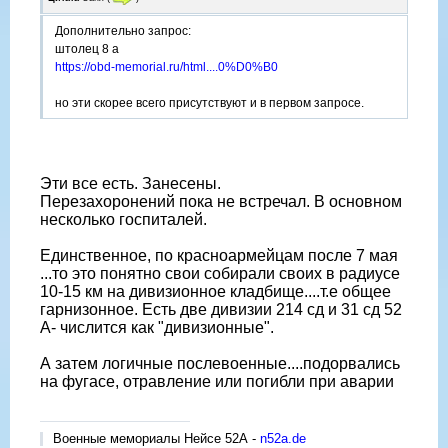
Дополнительно запрос:
штолец 8 а
https://obd-memorial.ru/html....0%D0%B0
но эти скорее всего присутствуют и в первом запросе.
Эти все есть. Занесены.
Перезахоронений пока не встречал. В основном
несколько госпиталей.
Единственное, по красноармейцам после 7 мая
...то это понятно свои собирали своих в радиусе
10-15 км на дивизионное кладбище....т.е общее
гарнизонное. Есть две дивизии 214 сд и 31 сд 52
А- числится как "дивизионные".
А затем логичные послевоенные....подорвались
на фугасе, отравление или погибли при аварии
Военные мемориалы Нейсе 52А -
n52a.de