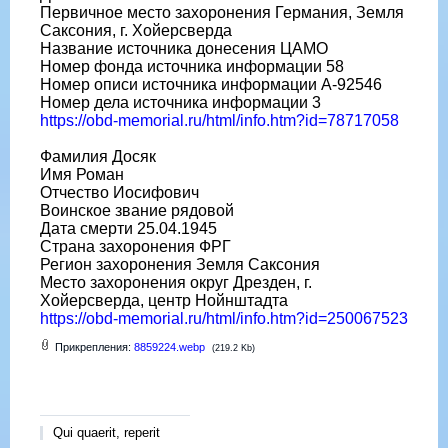
Первичное место захоронения Германия, Земля
Саксония, г. Хойерсверда
Название источника донесения ЦАМО
Номер фонда источника информации 58
Номер описи источника информации A-92546
Номер дела источника информации 3
https://obd-memorial.ru/html/info.htm?id=78717058
Фамилия Досяк
Имя Роман
Отчество Иосифович
Воинское звание рядовой
Дата смерти 25.04.1945
Страна захоронения ФРГ
Регион захоронения Земля Саксония
Место захоронения округ Дрезден, г.
Хойерсверда, центр Нойнштадта
https://obd-memorial.ru/html/info.htm?id=250067523
Прикрепления:
8859224.webp
(219.2 Kb)
Qui quaerit, reperit