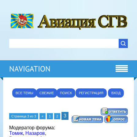
NAVIGATION
ВСЕ ТЕМЫ
СВЕЖИЕ
ПОИСК
РЕГИСТРАЦИЯ
ВХОД
3
Страница
3
из
3
«
1
2
Модератор форума:
Томик
,
Назаров
,