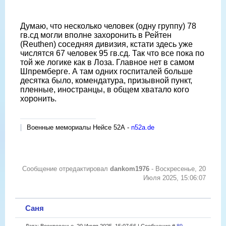
Думаю, что несколько человек (одну группу) 78
гв.сд могли вполне захоронить в Рейтен
(Reuthen) соседняя дивизия, кстати здесь уже
числятся 67 человек 95 гв.сд. Так что все пока по
той же логике как в Лоза. Главное нет в самом
Шпремберге. А там одних госпиталей больше
десятка было, комендатура, призывной пункт,
пленные, иностранцы, в общем хватало кого
хоронить.
Военные мемориалы Нейсе 52А -
n52a.de
Сообщение отредактировал
dankom1976
-
Воскресенье, 20
Июля 2025, 15:06:07
Саня
Дата: Воскресенье, 20 Июля 2025, 15:07:56 | Сообщение #
89