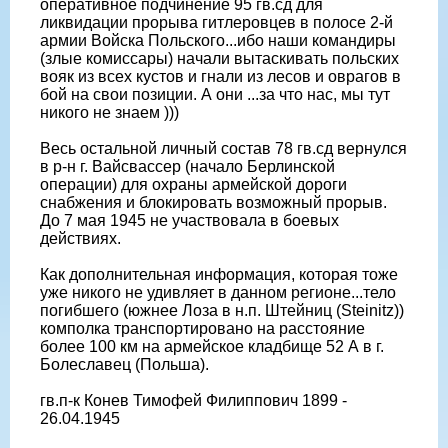
оперативное подчинение 95 гв.сд для
ликвидации прорыва гитлеровцев в полосе 2-й
армии Войска Польского...ибо наши командиры
(злые комиссары) начали вытаскивать польских
вояк из всех кустов и гнали из лесов и оврагов в
бой на свои позиции. А они ...за что нас, мы тут
никого не знаем )))
Весь остальной личный состав 78 гв.сд вернулся
в р-н г. Вайсвассер (начало Берлинской
операции) для охраны армейской дороги
снабжения и блокировать возможный прорыв.
До 7 мая 1945 не участвовала в боевых
действиях.
Как дополнительная информация, которая тоже
уже никого не удивляет в данном регионе...тело
погибшего (южнее Лоза в н.п. Штейниц (Steinitz))
комполка транспортировано на расстояние
более 100 км на армейское кладбище 52 А в г.
Болеславец (Польша).
гв.п-к Конев Тимофей Филиппович 1899 -
26.04.1945