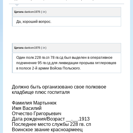
Цитата
dankom1976
(
)
Да, хороший вопрос.
Цитата
dankom1976
(
)
Один полк 228 гв.сп 78 гв.сд был выделен в оперативное
подчинение 95 гв.сд для ликвидации прорыва гитлеровцев
в полосе 2-й армии Войска Польского.
Должно быть организовано свое полковое
кладбище плюс госпиталя
Фамилия Мартынюк
Имя Василий
Отчество Григорьевич
Дата рождения/Возраст __.__.1913
Последнее место службы 228 гв. сп
Воинское звание красноармеец