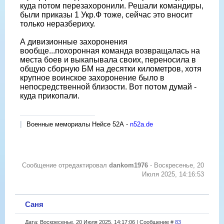
куда потом перезахоронили. Решали командиры,
были приказы 1 Укр.Ф тоже, сейчас это вносит
только неразбериху.
А дивизионные захоронения
вообще...похоронная команда возвращалась на
места боев и выкапывала своих, переносила в
общую сборную БМ на десятки километров, хотя
крупное воинское захоронение было в
непосредственной близости. Вот потом думай -
куда прикопали.
Военные мемориалы Нейсе 52А -
n52a.de
Сообщение отредактировал
dankom1976
-
Воскресенье, 20
Июля 2025, 14:16:53
Саня
Дата: Воскресенье, 20 Июля 2025, 14:17:06 | Сообщение #
83