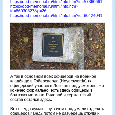
https://obd-memorial.ru/html/info.htm?id=57360661
https://obd-memorial.ru/html/info.htm?
id=86030827&p=26
https://obd-memorial.ru/html/info.htm?id=80424041
А так в основном всех офицеров на военное
кладбище в Гойерсверда (Hoyerswerda) тк
офицерский участок в Лозе не предусмотрен. Но
конечно формально, есть здесь офицеры в
братских могилах. Рядовой и сержантский
состав остался здесь.
Вот всегда думаю...ну зачем придумали отделять
офицеров? Ведь потом не разберешь откуда и