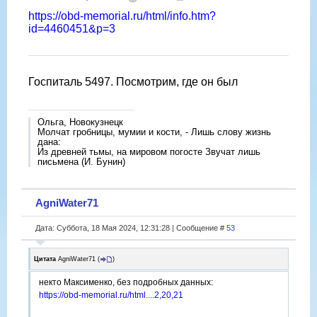
https://obd-memorial.ru/html/info.htm?
id=4460451&p=3
Госпиталь 5497. Посмотрим, где он был
Ольга, Новокузнецк
Молчат гробницы, мумии и кости, - Лишь слову жизнь
дана:
Из древней тьмы, на мировом погосте Звучат лишь
письмена (И. Бунин)
AgniWater71
Дата: Суббота, 18 Мая 2024, 12:31:28 | Сообщение #
53
Цитата
AgniWater71
(
)
некто Максименко, без подробных данных:
https://obd-memorial.ru/html....2,20,21