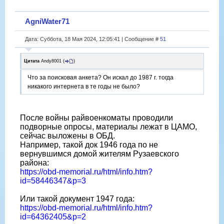
AgniWater71
Дата: Суббота, 18 Мая 2024, 12:05:41 | Сообщение #
51
Цитата
Andy8001
(
)
Что за поисковая анкета? Он искал до 1987 г. тогда
никакого интернета в те годы не было?
После войны райвоенкоматы проводили
подворные опросы, материалы лежат в ЦАМО,
сейчас выложены в ОБД.
Например, такой док 1946 года по не
вернувшимся домой жителям Рузаевского
района:
https://obd-memorial.ru/html/info.htm?
id=58446347&p=3
Или такой документ 1947 года:
https://obd-memorial.ru/html/info.htm?
id=64362405&p=2