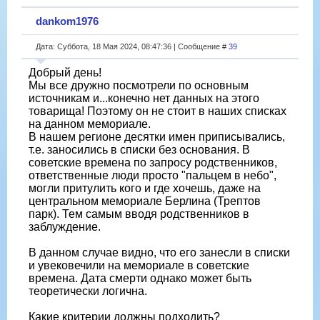
dankom1976
Дата: Суббота, 18 Мая 2024, 08:47:36 | Сообщение #
39
Добрый день!
Мы все дружно посмотрели по основным
источникам и...конечно нет данных на этого
товарища! Поэтому он не стоит в наших списках
на данном мемориале.
В нашем регионе десятки имен приписывались,
т.е. заносились в списки без основания. В
советские времена по запросу родственников,
ответственные люди просто "пальцем в небо",
могли притулить кого и где хочешь, даже на
центральном мемориале Берлина (Трептов
парк). Тем самым вводя родственников в
заблуждение.
В данном случае видно, что его занесли в списки
и увековечили на мемориале в советские
времена. Дата смерти однако может быть
теоретически логична.
Какие критерии должны подходить?