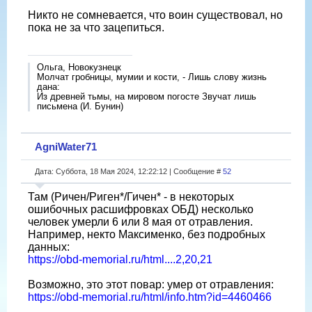
Никто не сомневается, что воин существовал, но
пока не за что зацепиться.
Ольга, Новокузнецк
Молчат гробницы, мумии и кости, - Лишь слову жизнь
дана:
Из древней тьмы, на мировом погосте Звучат лишь
письмена (И. Бунин)
AgniWater71
Дата: Суббота, 18 Мая 2024, 12:22:12 | Сообщение #
52
Там (Ричен/Риген*/Гичен* - в некоторых
ошибочных расшифровках ОБД) несколько
человек умерли 6 или 8 мая от отравления.
Например, некто Максименко, без подробных
данных:
https://obd-memorial.ru/html....2,20,21
Возможно, это этот повар: умер от отравления:
https://obd-memorial.ru/html/info.htm?id=4460466