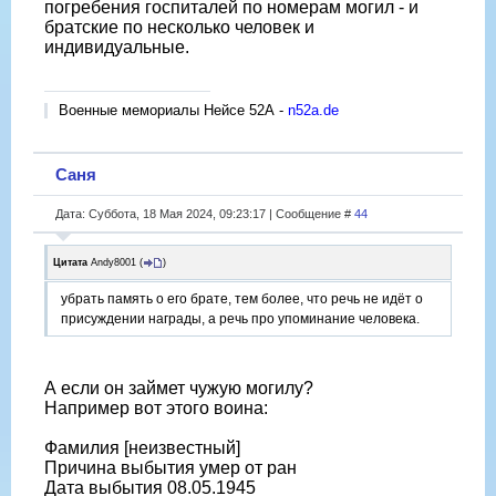
погребения госпиталей по номерам могил - и
братские по несколько человек и
индивидуальные.
Военные мемориалы Нейсе 52А -
n52a.de
Саня
Дата: Суббота, 18 Мая 2024, 09:23:17 | Сообщение #
44
Цитата
Andy8001
(
)
убрать память о его брате, тем более, что речь не идёт о
присуждении награды, а речь про упоминание человека.
А если он займет чужую могилу?
Например вот этого воина:
Фамилия [неизвестный]
Причина выбытия умер от ран
Дата выбытия 08.05.1945