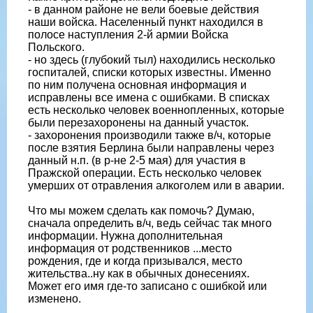
- в данном районе не вели боевые действия
наши войска. Населенный пункт находился в
полосе наступления 2-й армии Войска
Польского.
- но здесь (глубокий тыл) находились несколько
госпиталей, списки которых известны. Именно
по ним получена основная информация и
исправлены все имена с ошибками. В списках
есть несколько человек военнопленных, которые
были перезахоронены на данный участок.
- захоронения производили также в/ч, которые
после взятия Берлина были направлены через
данный н.п. (в р-не 2-5 мая) для участия в
Пражской операции. Есть несколько человек
умерших от отравления алкоголем или в аварии.
Что мы можем сделать как помочь? Думаю,
сначала определить в/ч, ведь сейчас так много
информации. Нужна дополнительная
информация от родственников ...место
рождения, где и когда призывался, место
жительства..ну как в обычных донесениях.
Может его имя где-то записано с ошибкой или
изменено.