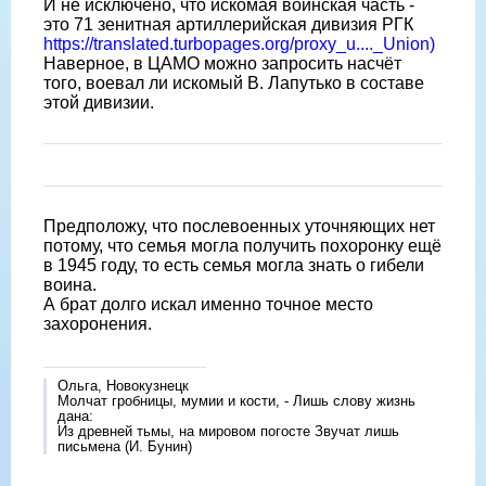
И не исключено, что искомая воинская часть -
это 71 зенитная артиллерийская дивизия РГК
https://translated.turbopages.org/proxy_u...._Union)
Наверное, в ЦАМО можно запросить насчёт
того, воевал ли искомый В. Лапутько в составе
этой дивизии.
Предположу, что послевоенных уточняющих нет
потому, что семья могла получить похоронку ещë
в 1945 году, то есть семья могла знать о гибели
воина.
А брат долго искал именно точное место
захоронения.
Ольга, Новокузнецк
Молчат гробницы, мумии и кости, - Лишь слову жизнь
дана:
Из древней тьмы, на мировом погосте Звучат лишь
письмена (И. Бунин)