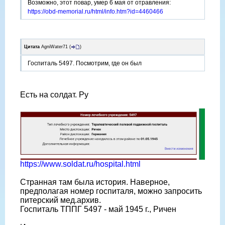
Возможно, этот повар, умер 6 мая от отравления:
https://obd-memorial.ru/html/info.htm?id=4460466
Цитата
AgniWater71
(
)
Госпиталь 5497. Посмотрим, где он был
Есть на солдат. Ру
https://www.soldat.ru/hospital.html
Странная там была история. Наверное,
предполагая номер госпиталя, можно запросить
питерский мед.архив.
Госпиталь ТППГ 5497 - май 1945 г., Ричен