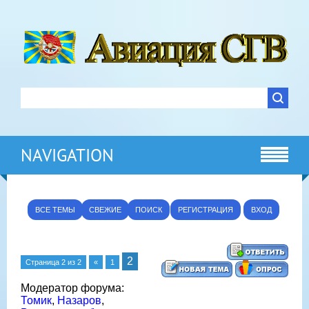
NAVIGATION
ВСЕ ТЕМЫ
СВЕЖИЕ
ПОИСК
РЕГИСТРАЦИЯ
ВХОД
2
Страница
2
из
2
«
1
Модератор форума:
Томик
,
Назаров
,