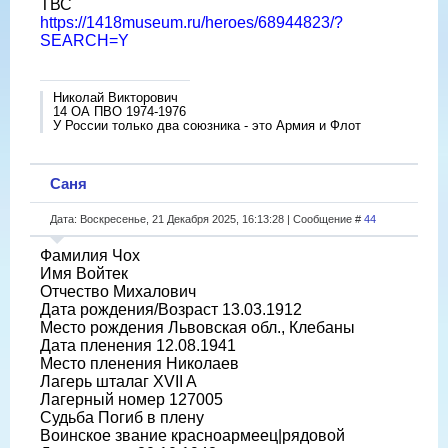
ТВС
https://1418museum.ru/heroes/68944823/?
SEARCH=Y
Николай Викторович
14 ОА ПВО 1974-1976
У России только два союзника - это Армия и Флот
Саня
Дата: Воскресенье, 21 Декабря 2025, 16:13:28 | Сообщение #
44
Фамилия Чох
Имя Войтек
Отчество Михалович
Дата рождения/Возраст 13.03.1912
Место рождения Львовская обл., Клебаны
Дата пленения 12.08.1941
Место пленения Николаев
Лагерь шталаг XVII A
Лагерный номер 127005
Судьба Погиб в плену
Воинское звание красноармеец|рядовой