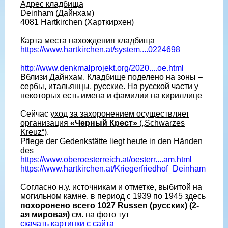
Адрес кладбища
Deinham (Дайнхам)
4081 Hartkirchen (Харткирхен)
Карта места нахождения кладбища
https://www.hartkirchen.at/system....0224698
http://www.denkmalprojekt.org/2020....oe.html
Вблизи Дайнхам. Кладбище поделено на зоны –
сербы, итальянцы, русские. На русской части у
некоторых есть имена и фамилии на кириллице
Сейчас
уход за захоронением осуществляет
организация
«Черный Крест»
(„Schwarzes
Kreuz“)
.
Pflege der Gedenkstätte liegt heute in den Händen
des
https://www.oberoesterreich.at/oesterr....am.html
https://www.hartkirchen.at/Kriegerfriedhof_Deinham
Согласно н.у. источникам и отметке, выбитой на
могильном камне, в период с 1939 по 1945 здесь
похоронено всего 1027 Russen (русских) (2-
ая мировая)
см. на фото тут
скачать картинки с сайта