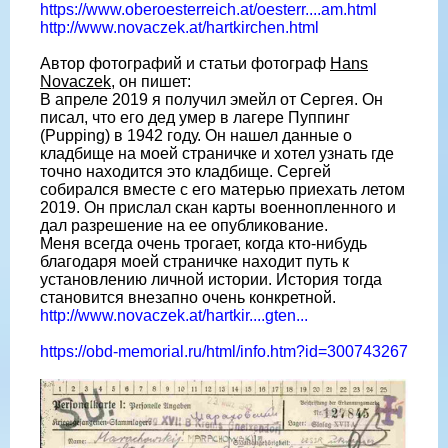
https://www.oberoesterreich.at/oesterr....am.html
http://www.novaczek.at/hartkirchen.html
Автор фотографий и статьи фотограф
Hans
Novaczek
, он пишет:
В апреле 2019 я получил эмейл от Сергея. Он
писал, что его дед умер в лагере Пуппинг
(Pupping) в 1942 году. Он нашел данные о
кладбище на моей страничке и хотел узнать где
точно находится это кладбище. Сергей
собирался вместе с его матерью приехать летом
2019. Он прислал скан карты военнопленного и
дал разрешение на ее опубликование.
Меня всегда очень трогает, когда кто-нибудь
благодаря моей страничке находит путь к
установлению личной истории. История тогда
становится внезапно очень конкретной.
http://www.novaczek.at/hartkir....gten...
https://obd-memorial.ru/html/info.htm?id=300743267