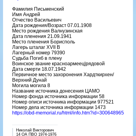
Фамилия Письменский
Имя Андрей
Отчество Васильевич
Дата рождения/Возраст 07.01.1908
Место рождения Валнузинская
Дата пленения 21.09.1941
Место пленения Борисполь
Лагерь шталаг XVII B
Лагерный номер 79390
Судьба Погиб в плену
Воинское звание красноармеец|рядовой
Дата смерти 18.07.1942
Первичное место захоронения Хардткирхен/
Верхний Дунай
Могила могила 8
Название источника донесения ЦАМО
Номер фонда источника информации 58
Номер описи источника информации 977521
Номер дела источника информации 1473
https://obd-memorial.ru/html/info.htm?id=300648965
Николай Викторович
14 ОА ПВО 1974-1976