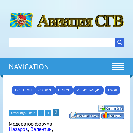
NAVIGATION
ВСЕ ТЕМЫ
СВЕЖИЕ
ПОИСК
РЕГИСТРАЦИЯ
ВХОД
2
Страница
2
из
2
«
1
Модератор форума:
Назаров
,
Валентин
,