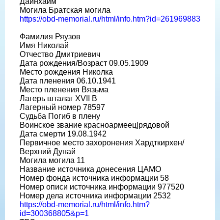
Дайнхайм
Могила Братская могила
https://obd-memorial.ru/html/info.htm?id=261969883
Фамилия Ряузов
Имя Николай
Отчество Дмитриевич
Дата рождения/Возраст 09.05.1909
Место рождения Николка
Дата пленения 06.10.1941
Место пленения Вязьма
Лагерь шталаг XVII B
Лагерный номер 78597
Судьба Погиб в плену
Воинское звание красноармеец|рядовой
Дата смерти 19.08.1942
Первичное место захоронения Хардткирхен/
Верхний Дунай
Могила могила 11
Название источника донесения ЦАМО
Номер фонда источника информации 58
Номер описи источника информации 977520
Номер дела источника информации 2532
https://obd-memorial.ru/html/info.htm?
id=300368805&p=1