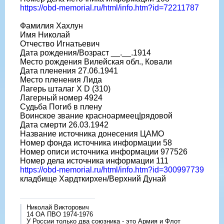
https://obd-memorial.ru/html/info.htm?id=72211787
Фамилия Хахлун
Имя Николай
Отчество Игнатьевич
Дата рождения/Возраст __.__.1914
Место рождения Вилейская обл., Ковали
Дата пленения 27.06.1941
Место пленения Лида
Лагерь шталаг X D (310)
Лагерный номер 4924
Судьба Погиб в плену
Воинское звание красноармеец|рядовой
Дата смерти 26.03.1942
Название источника донесения ЦАМО
Номер фонда источника информации 58
Номер описи источника информации 977526
Номер дела источника информации 111
https://obd-memorial.ru/html/info.htm?id=300997739
кладбище Хардткирхен/Верхний Дунай
Николай Викторович
14 ОА ПВО 1974-1976
У России только два союзника - это Армия и Флот