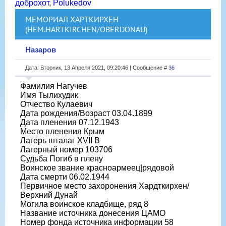
доброхот
,
Polukedov
МЕМОРИАЛ ХАРТКИРХЕН
(НЕМ.HARTKIRCHEN/OBERDONAU)
Назаров
Дата: Вторник, 13 Апреля 2021, 09:20:46 | Сообщение #
36
Фамилия Нагучев
Имя Тылихудик
Отчество Кулаевич
Дата рождения/Возраст 03.04.1899
Дата пленения 07.12.1943
Место пленения Крым
Лагерь шталаг XVII B
Лагерный номер 103706
Судьба Погиб в плену
Воинское звание красноармеец|рядовой
Дата смерти 06.02.1944
Первичное место захоронения Хардткирхен/
Верхний Дунай
Могила воинское кладбище, ряд 8
Название источника донесения ЦАМО
Номер фонда источника информации 58