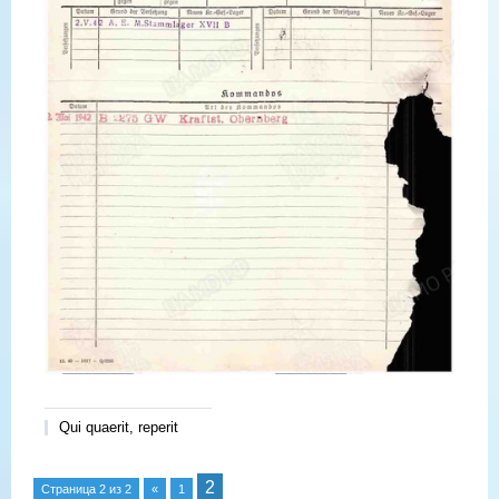
Qui quaerit, reperit
2
Страница
2
из
2
«
1