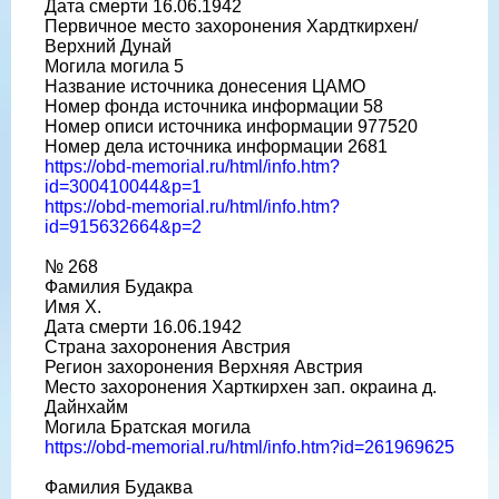
Дата смерти 16.06.1942
Первичное место захоронения Хардткирхен/
Верхний Дунай
Могила могила 5
Название источника донесения ЦАМО
Номер фонда источника информации 58
Номер описи источника информации 977520
Номер дела источника информации 2681
https://obd-memorial.ru/html/info.htm?
id=300410044&p=1
https://obd-memorial.ru/html/info.htm?
id=915632664&p=2
№ 268
Фамилия Будакра
Имя Х.
Дата смерти 16.06.1942
Страна захоронения Австрия
Регион захоронения Верхняя Австрия
Место захоронения Харткирхен зап. окраина д.
Дайнхайм
Могила Братская могила
https://obd-memorial.ru/html/info.htm?id=261969625
Фамилия Будаква