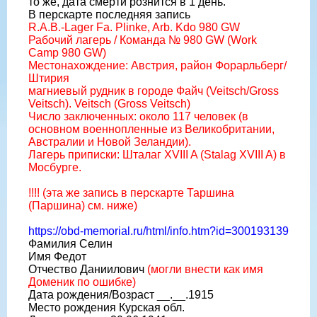
то же, дата смерти рознится в 1 день.
В перскарте последняя запись
R.A.B.-Lager Fa. Plinke, Arb. Kdo 980 GW
Рабочий лагерь / Команда № 980 GW (Work
Camp 980 GW)
Местонахождение: Австрия, район Форарльберг/
Штирия
магниевый рудник в городе Файч (Veitsch/Gross
Veitsch). Veitsch (Gross Veitsch)
Число заключенных: около 117 человек (в
основном военнопленные из Великобритании,
Австралии и Новой Зеландии).
Лагерь приписки: Шталаг XVIII A (Stalag XVIII A) в
Мосбурге.
!!!! (эта же запись в перскарте Таршина
(Паршина) см. ниже)
https://obd-memorial.ru/html/info.htm?id=300193139
Фамилия Селин
Имя Федот
Отчество Даниилович
(могли внести как имя
Доменик по ошибке)
Дата рождения/Возраст __.__.1915
Место рождения Курская обл.