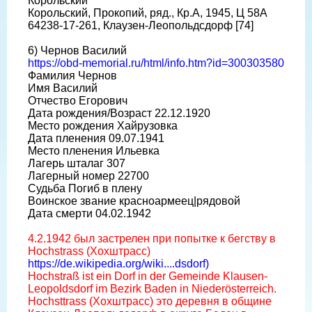
Корольский
Корольский, Прокопий, ряд., Кр.А, 1945, Ц 58A
64238-17-261, Клаузен-Леопольдсдорф [74]
6) Чернов Василий
https://obd-memorial.ru/html/info.htm?id=300303580
Фамилия Чернов
Имя Василий
Отчество Егорович
Дата рождения/Возраст 22.12.1920
Место рождения Хайрузовка
Дата пленения 09.07.1941
Место пленения Ильевка
Лагерь шталаг 307
Лагерный номер 22700
Судьба Погиб в плену
Воинское звание красноармеец|рядовой
Дата смерти 04.02.1942
4.2.1942 был застрелен при попытке к бегству в
Hochstrass (Хохштрасс)
https://de.wikipedia.org/wiki....dsdorf)
Hochstraß ist ein Dorf in der Gemeinde Klausen-
Leopoldsdorf im Bezirk Baden in Niederösterreich.
Hochsttrass (Хохштрасс) это деревня в общине