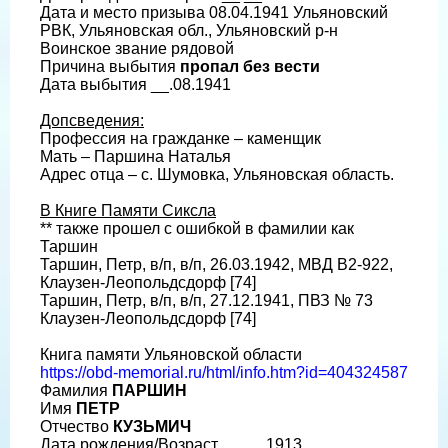
Дата и место призыва 08.04.1941 Ульяновский
РВК, Ульяновская обл., Ульяновский р-н
Воинское звание рядовой
Причина выбытия
пропал без вести
Дата выбытия __.08.1941
Допсведения:
Профессия на гражданке – каменщик
Мать – Паршина Наталья
Адрес отца – с. Шумовка, Ульяновская область.
В Книге Памяти Сиксла
** также прошел с ошибкой в фамилии как
Таршин
Таршин, Петр, в/п, в/п, 26.03.1942, МВД B2-922,
Клаузен-Леопольдсдорф [74]
Таршин, Петр, в/п, в/п, 27.12.1941, ПВЗ № 73
Клаузен-Леопольдсдорф [74]
Книга памяти Ульяновской области
https://obd-memorial.ru/html/info.htm?id=404324587
Фамилия
ПАРШИН
Имя
ПЕТР
Отчество
КУЗЬМИЧ
Дата рождения/Возраст __.__.1913