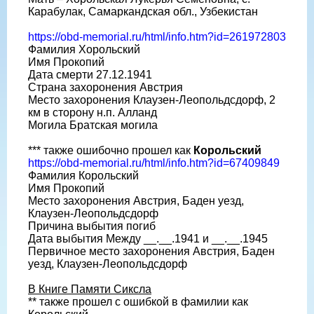
Карабулак, Самаркандская обл., Узбекистан
https://obd-memorial.ru/html/info.htm?id=261972803
Фамилия Хорольский
Имя Прокопий
Дата смерти 27.12.1941
Страна захоронения Австрия
Место захоронения Клаузен-Леопольдсдорф, 2
км в сторону н.п. Алланд
Могила Братская могила
*** также ошибочно прошел как
Корольский
https://obd-memorial.ru/html/info.htm?id=67409849
Фамилия Корольский
Имя Прокопий
Место захоронения Австрия, Баден уезд,
Клаузен-Леопольдсдорф
Причина выбытия погиб
Дата выбытия Между __.__.1941 и __.__.1945
Первичное место захоронения Австрия, Баден
уезд, Клаузен-Леопольдсдорф
В Книге Памяти Сиксла
** также прошел с ошибкой в фамилии как