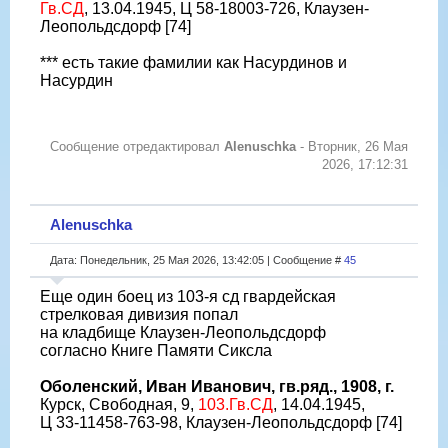
Гв.СД
, 13.04.1945, Ц 58-18003-726, Клаузен-
Леопольдсдорф [74]
*** есть такие фамилии как Насурдинов и
Насурдин
Сообщение отредактировал
Alenuschka
-
Вторник, 26 Мая
2026, 17:12:31
Alenuschka
Дата: Понедельник, 25 Мая 2026, 13:42:05 | Сообщение #
45
Еще один боец из 103-я сд гвардейская
стрелковая дивизия попал
на кладбище Клаузен-Леопольдсдорф
согласно Книге Памяти Сиксла
Оболенский, Иван Иванович, гв.ряд., 1908, г.
Курск, Свободная, 9,
103.Гв.СД
, 14.04.1945,
Ц 33-11458-763-98, Клаузен-Леопольдсдорф [74]