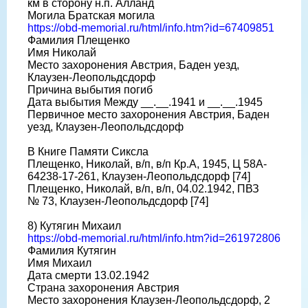
км в сторону н.п. Алланд
Могила Братская могила
https://obd-memorial.ru/html/info.htm?id=67409851
Фамилия Плещенко
Имя Николай
Место захоронения Австрия, Баден уезд,
Клаузен-Леопольдсдорф
Причина выбытия погиб
Дата выбытия Между __.__.1941 и __.__.1945
Первичное место захоронения Австрия, Баден
уезд, Клаузен-Леопольдсдорф
В Книге Памяти Сиксла
Плещенко, Николай, в/п, в/п Кр.А, 1945, Ц 58A-
64238-17-261, Клаузен-Леопольдсдорф [74]
Плещенко, Николай, в/п, в/п, 04.02.1942, ПВЗ
№ 73, Клаузен-Леопольдсдорф [74]
8) Кутягин Михаил
https://obd-memorial.ru/html/info.htm?id=261972806
Фамилия Кутягин
Имя Михаил
Дата смерти 13.02.1942
Страна захоронения Австрия
Место захоронения Клаузен-Леопольдсдорф, 2