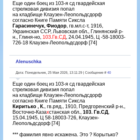
Еще один боец из 103-я сд гвардейская
стрелковая дивизия попал
на кладбище Клаузен-Леопольдсдорф
согласно Книге Памяти Сиксла
Гарасинечук, Фиодор
, гв.мл.с-т, 1916,
Украинская ССР, Львовская обл., Глинянский р-
н., Глиня-но,
103.Гв.СД
, 24.04.1945, Ц -58-18003-
726-18 Клаузен-Леопольдсдорф [74]
Alenuschka
Дата: Понедельник, 25 Мая 2026, 13:11:29 | Сообщение #
40
Еще один боец из 103-я сд гвардейская
стрелковая дивизия попал
на кладбище Клаузен-Леопольдсдорф
согласно Книге Памяти Сиксла
Киритько , К.
, гв.ряд., 1910, Предгоренский р-н.,
Восточно-Каза
х
станская обл.,
103. Гв.СД
,
15.04.1945, Ц 58-18003-726, Клаузен-
Леопольдсдорф [74]
*** фамилия явно искажена. Это ? Корытько?