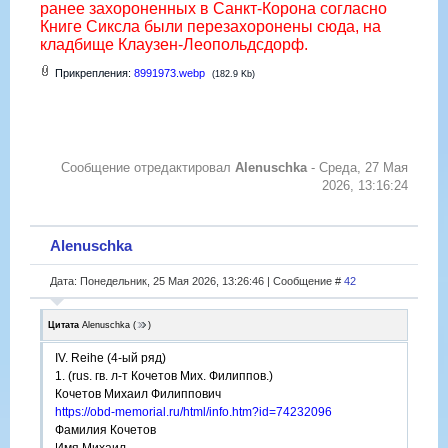
ранее захороненных в Санкт-Корона согласно
Книге Сиксла были перезахоронены сюда, на
кладбище Клаузен-Леопольдсдорф.
Прикрепления:
8991973.webp
(182.9 Kb)
Сообщение отредактировал
Alenuschka
-
Среда, 27 Мая
2026, 13:16:24
Alenuschka
Дата: Понедельник, 25 Мая 2026, 13:26:46 | Сообщение #
42
Цитата
Alenuschka
(
)
IV. Reihe (4-ый ряд)
1. (rus. гв. л-т Кочетов Мих. Филиппов.)
Кочетов Михаил Филиппович
https://obd-memorial.ru/html/info.htm?id=74232096
Фамилия Кочетов
Имя Михаил