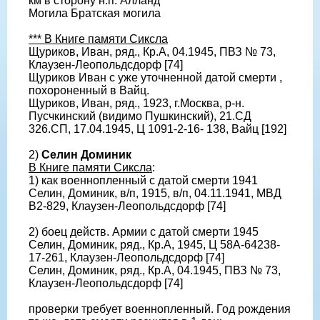
км в сторону н.п. Алланд
Могила Братская могила
*** В Книге памяти Сиксла
Щуриков, Иван, ряд., Кр.А, 04.1945, ПВЗ № 73,
Клаузен-Леопольдсдорф [74]
Щуриков Иван с уже уточненной датой смерти ,
похороненный в Вайц.
Щуриков, Иван, ряд., 1923, г.Москва, р-н.
Пусчкинский (видимо Пушкинский), 21.СД
326.СП, 17.04.1945, Ц 1091-2-16- 138, Вайц [192]
2)
Селин Доминик
В Книге памяти Сиксла
:
1) как военнопленный с датой смерти 1941
Селин, Доминик, в/п, 1915, в/п, 04.11.1941, МВД
B2-829, Клаузен-Леопольдсдорф [74]
2) боец действ. Армии с датой смерти 1945
Селин, Доминик, ряд., Кр.А, 1945, Ц 58A-64238-
17-261, Клаузен-Леопольдсдорф [74]
Селин, Доминик, ряд., Кр.А, 04.1945, ПВЗ № 73,
Клаузен-Леопольдсдорф [74]
проверки требует военнопленный. Год рождения