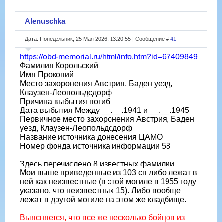
Alenuschka
Дата: Понедельник, 25 Мая 2026, 13:20:55 | Сообщение #
41
https://obd-memorial.ru/html/info.htm?id=67409849
Фамилия Корольский
Имя Прокопий
Место захоронения Австрия, Баден уезд,
Клаузен-Леопольдсдорф
Причина выбытия погиб
Дата выбытия Между __.__.1941 и __.__.1945
Первичное место захоронения Австрия, Баден
уезд, Клаузен-Леопольдсдорф
Название источника донесения ЦАМО
Номер фонда источника информации 58
Здесь перечислено 8 известных фамилии.
Мои выше приведенные из 103 сп либо лежат в
ней как неизвестные (в этой могиле в 1955 году
указано, что неизвестных 15). Либо вообще
лежат в другой могиле на этом же кладбище.
Выясняется, что все же несколько бойцов из