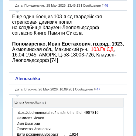
Дата: Понедельник, 25 Мая 2026, 13:46:13 | Сообщение #
46
Еще один боец из 103-я сд гвардейская
стрелковая дивизия попал
на кладбище Клаузен-Леопольдсдорф
согласно Книге Памяти Сиксла
Пономаренко, Иван Евстахович, гв.ряд., 1923,
Акмолинская обл., Макинский р-н.,
103.Гв.СД
,
16.04.1945, АМОРК, Ц-58-18003-726, Клаузен-
Леопольдсдорф [74]
Alenuschka
Дата: Вторник, 26 Мая 2026, 10:09:20 | Сообщение #
47
Цитата
Alenuschka
(
)
https://obd-memorial.ru/html/info.htm?id=4987816
Фамилия Исаев
Имя Дмитрий
Отчество Иванович
Дата рождения/Возраст __.__.1924