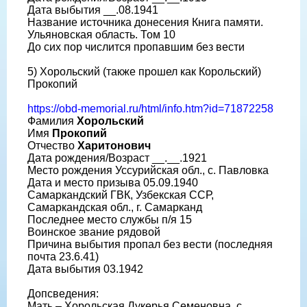
Дата выбытия __.08.1941
Название источника донесения Книга памяти.
Ульяновская область. Том 10
До сих пор числится пропавшим без вести
5) Хорольский (также прошел как Корольский)
Прокопий
https://obd-memorial.ru/html/info.htm?id=71872258
Фамилия
Хорольский
Имя
Прокопий
Отчество
Харитонович
Дата рождения/Возраст __.__.1921
Место рождения Уссурийская обл., с. Павловка
Дата и место призыва 05.09.1940
Самаркандский ГВК, Узбекская ССР,
Самаркандская обл., г. Самарканд
Последнее место службы п/я 15
Воинское звание рядовой
Причина выбытия пропал без вести (последняя
почта 23.6.41)
Дата выбытия 03.1942
Допсведения:
Мать – Хорольская Лукерья Семеновна, с.