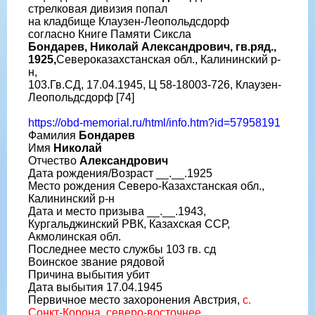
стрелковая дивизия попал
на кладбище Клаузен-Леопольдсдорф
согласно Книге Памяти Сиксла
Бондарев, Николай Александрович, гв.ряд.,
1925,
Североказахстанская обл., Калининский р-
н,
103.Гв.СД, 17.04.1945, Ц 58-18003-726, Клаузен-
Леопольдсдорф [74]
https://obd-memorial.ru/html/info.htm?id=57958191
Фамилия
Бондарев
Имя
Николай
Отчество
Александрович
Дата рождения/Возраст __.__.1925
Место рождения Северо-Казахстанская обл.,
Калининский р-н
Дата и место призыва __.__.1943,
Кургальджинский РВК, Казахская ССР,
Акмолинская обл.
Последнее место службы 103 гв. сд
Воинское звание рядовой
Причина выбытия убит
Дата выбытия 17.04.1945
Первичное место захоронения Австрия,
с.
Сонкт-Корона, северо-восточнее