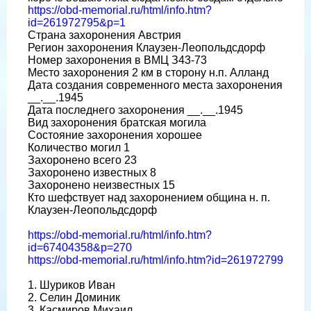
https://obd-memorial.ru/html/info.htm?
id=261972795&p=1
Страна захоронения Австрия
Регион захоронения Клаузен-Леопольдсдорф
Номер захоронения в ВМЦ З43-73
Место захоронения 2 км в сторону н.п. Алланд
Дата создания современного места захоронения
__.__.1945
Дата последнего захоронения __.__.1945
Вид захоронения братская могила
Состояние захоронения хорошее
Количество могил 1
Захоронено всего 23
Захоронено известных 8
Захоронено неизвестных 15
Кто шефствует над захоронением община н. п.
Клаузен-Леопольдсдорф
https://obd-memorial.ru/html/info.htm?
id=67404358&p=270
https://obd-memorial.ru/html/info.htm?id=261972799
1. Шуриков Иван
2. Селин Доминик
3. Касмиров Михаил