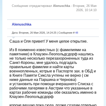
Сообщение отредактировал
Alenuschka
-
Вторник, 26 Мая
2026, 10:14:10
Alenuschka
Дата: Вторник, 26 Мая 2026, 14:24:25 | Сообщение #
48
Саша и Оля привет! У меня целое открытие.
Из 8 поименно известных (с фамилиями на
памятнике) в Клаузен-Леопольдсдорф нашлись
не только несколько перезахороненных туда из
Санкт-Короны, мне удалось подгадать
правильные фамилии и найти карты
военнопленных, котрые в Паспорте зах. в ОБД и
в Книге Памяти Сиксла учтены не верно ( см
ниже данные на Паршина и Чернова)
и установить при помощи вчерашнего Списка с
рабочими лагерями в Австрии что указанные в
картах рабочие команды обе оказались именно в
Клаузен-Леопольдсдорф
короче вешаю пока сюда. позже создам отдельно