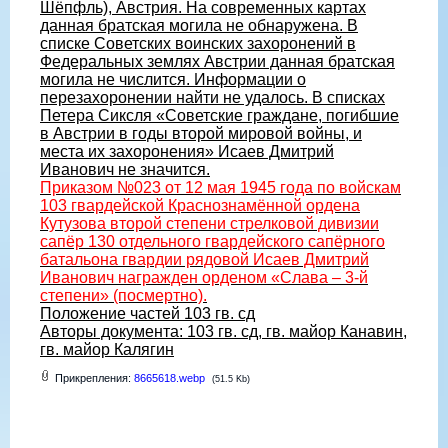
Шёпфль), Австрия. На современных картах
данная братская могила не обнаружена. В
списке Советских воинских захоронений в
Федеральных землях Австрии данная братская
могила не числится. Информации о
перезахоронении найти не удалось. В списках
Петера Сиксля «Советские граждане, погибшие
в Австрии в годы второй мировой войны, и
места их захоронения» Исаев Дмитрий
Иванович не значится.
Приказом №023 от 12 мая 1945 года по войскам
103 гвардейской Краснознамённой ордена
Кутузова второй степени стрелковой дивизии
сапёр 130 отдельного гвардейского сапёрного
батальона гвардии рядовой Исаев Дмитрий
Иванович награжден орденом «Слава – 3-й
степени» (посмертно).
Положение частей 103 гв. сд
Авторы документа: 103 гв. сд, гв. майор Канавин,
гв. майор Калягин
Прикрепления:
8665618.webp
(51.5 Kb)