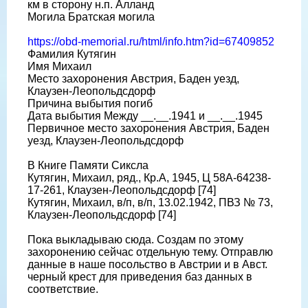
км в сторону н.п. Алланд
Могила Братская могила
https://obd-memorial.ru/html/info.htm?id=67409852
Фамилия Кутягин
Имя Михаил
Место захоронения Австрия, Баден уезд,
Клаузен-Леопольдсдорф
Причина выбытия погиб
Дата выбытия Между __.__.1941 и __.__.1945
Первичное место захоронения Австрия, Баден
уезд, Клаузен-Леопольдсдорф
В Книге Памяти Сиксла
Кутягин, Михаил, ряд., Кр.А, 1945, Ц 58A-64238-
17-261, Клаузен-Леопольдсдорф [74]
Кутягин, Михаил, в/п, в/п, 13.02.1942, ПВЗ № 73,
Клаузен-Леопольдсдорф [74]
Пока выкладываю сюда. Создам по этому
захоронению сейчас отдельную тему. Отправлю
данные в наше посольство в Австрии и в Авст.
черный крест для приведения баз данных в
соответствие.