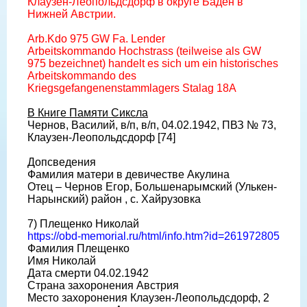
Клаузен-Леопольдсдорф в округе Баден в
Нижней Австрии.
Arb.Kdo 975 GW Fa. Lender
Arbeitskommando Hochstrass (teilweise als GW
975 bezeichnet) handelt es sich um ein historisches
Arbeitskommando des
Kriegsgefangenenstammlagers Stalag 18A
В Книге Памяти Сиксла
Чернов, Василий, в/п, в/п, 04.02.1942, ПВЗ № 73,
Клаузен-Леопольдсдорф [74]
Допсведения
Фамилия матери в девичестве Акулина
Отец – Чернов Егор, Большенарымский (Улькен-
Нарынский) район , с. Хайрузовка
7) Плещенко Николай
https://obd-memorial.ru/html/info.htm?id=261972805
Фамилия Плещенко
Имя Николай
Дата смерти 04.02.1942
Страна захоронения Австрия
Место захоронения Клаузен-Леопольдсдорф, 2