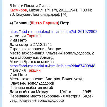
В Книге Памяти Сиксла
Касмиров
, Михаил, в/п, в/п, 29.11.1941, ПВЗ №
73, Клаузен-Леопольдсдорф [74]
4)
Таршин (
!!! это Паршин
) Петр
https://obd-memorial.ru/html/info.htm?id=261972802
Фамилия
Таршин
Имя Петр
Дата смерти 27.12.1941
Страна захоронения Австрия
Место захоронения Клаузен-Леопольдсдорф, 2
км в сторону н.п. Алланд
Могила Братская могила
https://obd-memorial.ru/html/info.htm?id=67409848
Фамилия
Таршин
Имя Петр
Место захоронения Австрия, Баден уезд,
Клаузен-Леопольдсдорф
Причина выбытия погиб
Дата выбытия Между __.__.1941 и __.__.1945
Первичное место захоронения Австрия, Баден
уезд, Клаузен-Леопольдсдорф