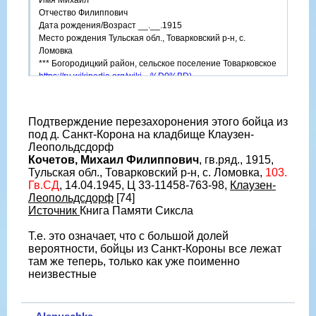
Отчество Филиппович
Дата рождения/Возраст __.__.1915
Место рождения Тульская обл., Товарковский р-н, с.
Ломовка
*** Богородицкий район, сельское поселение Товарковское
https://ru.wikipedia.org/wiki....%D0%BD)
Последнее место службы 103 сд
Воинское звание лейтенант
Подтверждение перезахоронения этого бойца из
Причина выбытия убит
под д. Санкт-Корона на кладбище Клаузен-
Дата выбытия 14.04.1945
Леопольдсдорф
Кочетов, Михаил Филиппович
, гв.ряд., 1915,
Тульская обл., Товарковский р-н, с. Ломовка,
103.
Гв.СД
, 14.04.1945, Ц 33-11458-763-98,
Клаузен-
Леопольдсдорф
[74]
Источник
Книга Памяти Сиксла
Т.е. это означает, что с большой долей
вероятности, бойцы из Санкт-Короны все лежат
там же теперь, только как уже поименно
неизвестные