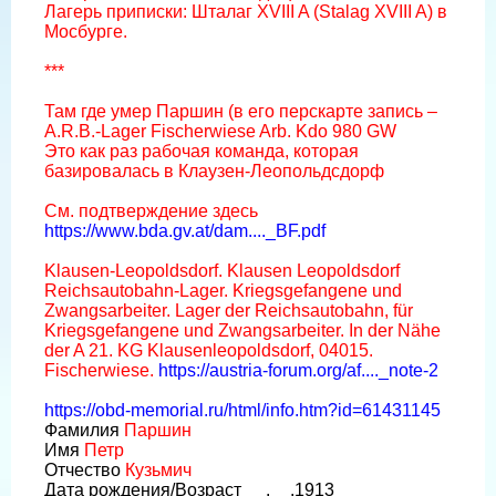
Лагерь приписки: Шталаг XVIII A (Stalag XVIII A) в
Мосбурге.
***
Там где умер Паршин (в его перскарте запись –
A.R.B.-Lager Fischerwiese Arb. Kdo 980 GW
Это как раз рабочая команда, которая
базировалась в Клаузен-Леопольдсдорф
См. подтверждение здесь
https://www.bda.gv.at/dam...._BF.pdf
Klausen-Leopoldsdorf. Klausen Leopoldsdorf
Reichsautobahn-Lager. Kriegsgefangene und
Zwangsarbeiter. Lager der Reichsautobahn, für
Kriegsgefangene und Zwangsarbeiter. In der Nähe
der A 21. KG Klausenleopoldsdorf, 04015.
Fischerwiese.
https://austria-forum.org/af...._note-2
https://obd-memorial.ru/html/info.htm?id=61431145
Фамилия
Паршин
Имя
Петр
Отчество
Кузьмич
Дата рождения/Возраст __.__.1913