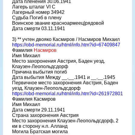
Дата пленения 30.06.1941
Лагерь шталаг VI C
Лагерный номер 34942
Судьба Погиб в плену
Воинское звание красноармеец|рядовой
Дата смерти 03.11.1941
3) ** учтен двояко Касмиров / Насмиров Михаил
https://obd-memorial.ru/html/info.htm?id=67409847
Фамилия
Насмиров
Имя Михаил
Место захоронения Австрия, Баден уезд,
Клаузен-Леопольдсдорф
Причина выбытия погиб
Дата выбытия Между __.__.1941 и __.__.1945
Первичное место захоронения Австрия, Баден
уезд, Клаузен-Леопольдсдорф
https://obd-memorial.ru/html/info.htm?id=261972801
Фамилия Касмиров
Имя Михаил
Дата смерти 29.11.1941
Страна захоронения Австрия
Место захоронения Клаузен-Леопольдсдорф, 2
км в сторону н.п. Алланд
Могила Братская могила