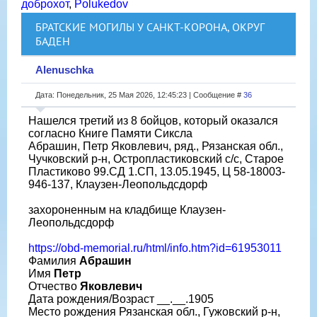
доброхот
,
Polukedov
БРАТСКИЕ МОГИЛЫ У САНКТ-КОРОНА, ОКРУГ
БАДЕН
Alenuschka
Дата: Понедельник, 25 Мая 2026, 12:45:23 | Сообщение #
36
Нашелся третий из 8 бойцов, который оказался
согласно Книге Памяти Сиксла
Абрашин, Петр Яковлевич, ряд., Рязанская обл.,
Чучковский р-н, Остропластиковский с/c, Старое
Пластиково 99.СД 1.СП, 13.05.1945, Ц 58-18003-
946-137, Клаузен-Леопольдсдорф
захороненным на кладбище Клаузен-
Леопольдсдорф
https://obd-memorial.ru/html/info.htm?id=61953011
Фамилия
Абрашин
Имя
Петр
Отчество
Яковлевич
Дата рождения/Возраст __.__.1905
Место рождения Рязанская обл., Гужовский р-н,