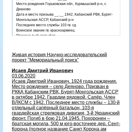
Место рождения Горьковская обл., Курмышский р-н, с.
Дианово
Дата и место призыва __.__.1942, Кабанский РВК, Бурят-
Монгольская АССР, Кабанский р-н
Последнее место службы 103 гв. сд
Воинское звание гв. красноармеец
Причина выбытия убит
Дата выбытия 21.04.1945
Первичное место захоронения Австрия, д. Сент-Корона,
юго-восточнее, 500 м
Живая история Научно-исследовательский
проект "Мемориальный поиск"
Исаев Дмитрий Иванович
03.06.2020
Исаев Дмитрий Иванович. 1924 года рождения.
Место рождения – село Деяново. Призван в
РККА Кабанским РВК, Бурят-Монгольская АССР
в октябре 1942. Гвардии рядовой. Сапёр. Член
ВЛКСМ с 1942. Последнее место службы – 130-й
отдельный сапёрный батальон, 103-я
гвардейская стрелковая дивизия, 3-й Украинский
фронт. Погиб в бою 21.04.1945. Похоронен –
братская могила, 500 м юго-восточнее дер. Сент-
Корона (полное название Санкт Корона ам