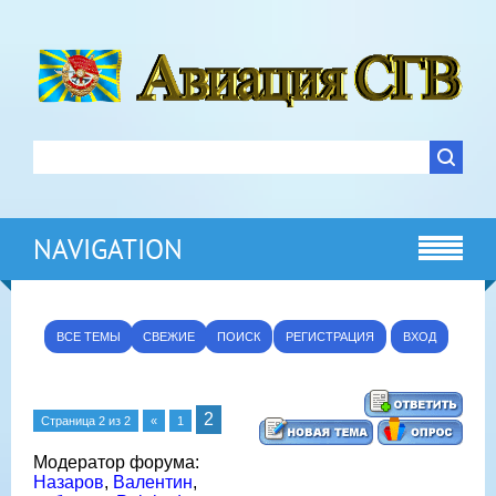
NAVIGATION
ВСЕ ТЕМЫ
СВЕЖИЕ
ПОИСК
РЕГИСТРАЦИЯ
ВХОД
2
Страница
2
из
2
«
1
Модератор форума:
Назаров
,
Валентин
,