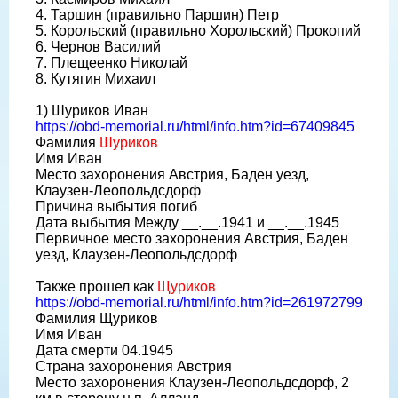
4. Таршин (правильно Паршин) Петр
5. Корольский (правильно Хорольский) Прокопий
6. Чернов Василий
7. Плещеенко Николай
8. Кутягин Михаил
1) Шуриков Иван
https://obd-memorial.ru/html/info.htm?id=67409845
Фамилия
Шуриков
Имя Иван
Место захоронения Австрия, Баден уезд,
Клаузен-Леопольдсдорф
Причина выбытия погиб
Дата выбытия Между __.__.1941 и __.__.1945
Первичное место захоронения Австрия, Баден
уезд, Клаузен-Леопольдсдорф
Также прошел как
Щуриков
https://obd-memorial.ru/html/info.htm?id=261972799
Фамилия Щуриков
Имя Иван
Дата смерти 04.1945
Страна захоронения Австрия
Место захоронения Клаузен-Леопольдсдорф, 2