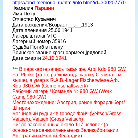
https://obd-memorial.ru/html/info.htm?id=300207770
Фамилия
Паршин
Имя
Петр
Отчество
Кузьмич
Дата рождения/Возраст __.__.1913
Дата пленения 25.06.1941
Лагерь шталаг VI C
Лагерный номер 35916
Судьба Погиб в плену
Воинское звание красноармеец|рядовой
Дата смерти
24.12.1941
***
В перскарте запись такая же, Arb. Kdo 980 GW
Fa. Plinke (та же рабкоманда как и у Селина, см.
выше), а умер в R.A.B.-Lager Fischerwiese Arb.
Kdo 980 GW (Gemeinschaftswerk)
Рабочий лагерь / Команда № 980 GW (Work
Camp 980 GW)
Местонахождение: Австрия, район Форарльберг/
Штирия
магниевый рудник в городе Файч (Veitsch/Gross
Veitsch). Veitsch (Gross Veitsch)
Число заключенных: около 117 человек (в
основном военнопленные из Великобритании,
Австралии и Новой Зеландии).