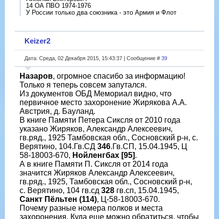
14 ОА ПВО 1974-1976
У России только два союзника - это Армия и Флот
Keizer2
Дата: Среда, 02 Декабря 2015, 15:43:37 | Сообщение #
39
Назаров
, огромное спасибо за информацию!
Только я теперь совсем запутался.
Из документов ОБД Мемориал видно, что
первичное место захоронение Жирякова А.А.
Австрия, д. Бауланд.
В книге Памяти Петера Сиксля от 2010 года
указано Жиряков, Александр Алексеевич,
гв.ряд., 1925 Тамбовская обл., Сосновский р-н, с.
Верятино, 104.Гв.СД
346
.Гв.СП, 15.04.1945, Ц
58-18003-670,
Нойленгбах [95]
.
А в книге Памяти П. Сиксля от 2014 года
значится Жиряков Александр Алексеевич,
гв.ряд., 1925, Тамбовская обл., Сосновский р-н,
с. Верятино, 104 гв.сд
328
гв.сп, 15.04.1945,
Санкт Пёльтен (114)
, Ц-58-18003-670.
Почему разные номера полков и места
захоронения. Куда еще можно обратиться, чтобы