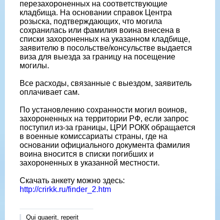
перезахороненных на соответствующие
кладбища. На основании справок Центра
розыска, подтверждающих, что могила
сохранилась или фамилия воина внесена в
списки захороненных на указанном кладбище,
заявителю в посольстве/консульстве выдается
виза для выезда за границу на посещение
могилы.
Все расходы, связанные с выездом, заявитель
оплачивает сам.
По установлению сохранности могил воинов,
захороненных на территории РФ, если запрос
поступил из-за границы, ЦРИ РОКК обращается
в военные комиссариаты страны, где на
основании официального документа фамилия
воина вносится в списки погибших и
захороненных в указанной местности.
Скачать анкету можно здесь:
http://crirkk.ru/finder_2.htm
Qui quaerit, reperit