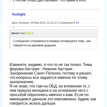
У России только два союзника - это Армия и Флот
Avelight
Дата: Вторник, 03 Мая 2016, 12:31:22 | Сообщение #
59
Цитата
Саня
(
)
Сообщение отправлено в первую попавшуюся тему , как
говорится на деревню дедушке.
Извините, видимо, я что-то не так понял. Тема
форума Австрия - Нижняя Австрия -
Захоронение Санкт-Пёльтен, потому и решил,
что вопросы все задаются именно по этому
захоронению.
Я не знаю, что там на ОБД, во вложении то, с
чем пришла женщина и на основании чего с
просьбой обратились именно к вам. Если по
имеющимся данным это невозможно, будем, как
говорится, искать дальше.