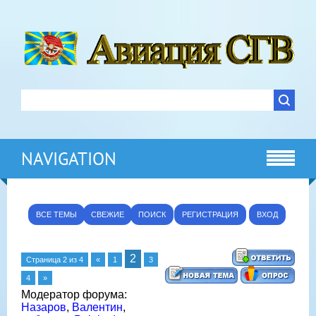
NAVIGATION
ВСЕ ТЕМЫ
СВЕЖИЕ
ПОИСК
РЕГИСТРАЦИЯ
ВХОД
2
Страница
2
из
4
«
1
3
4
»
Модератор форума:
Назаров
,
Валентин
,