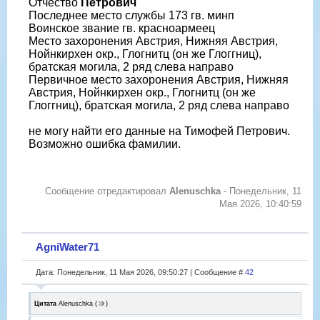
Отчество
Петрович
Последнее место службы 173 гв. минп
Воинское звание гв. красноармеец
Место захоронения Австрия, Нижняя Австрия,
Нойнкирхен окр., Глогнитц (он же Глоггниц),
братская могила, 2 ряд слева направо
Первичное место захоронения Австрия, Нижняя
Австрия, Нойнкирхен окр., Глогнитц (он же
Глоггниц), братская могила, 2 ряд слева направо
не могу найти его данные на Тимофей Петрович.
Возможно ошибка фамилии.
Сообщение отредактировал
Alenuschka
-
Понедельник, 11
Мая 2026, 10:40:59
AgniWater71
Дата: Понедельник, 11 Мая 2026, 09:50:27 | Сообщение #
42
Цитата
Alenuschka
(
)