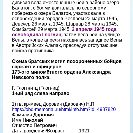
дивизия вела ожесточённые бои в районе озера
Балатон, с боями двигалась по северному
побережью озера Балатон, участвовала в
освобождении городов Веспрем 23 марта 1945,
Девечер 26 марта 1945, Шарвар 28 марта 1945,
Сомбатхей 29 марта 1945,
2 апреля 1945 года
освободила Глогниц,
затем вела бои на улицах
Вены, в конце апреля находилась западнее Вены
в Австрийских Альпах, преследуя отступающие
войска противника.
Схема братских могил похороненных бойцов
сержант и офицеров
173-ого миномётного ордена Александра
Невского полка.
Г. Глоггнитц (Глогниц)
1-ый ряд слева направо
1) гв. кр-меец Дорович (Дарович) Н.П.
https://obd-memorial.ru/html/info.htm?id=4987820
Фамилия
Дарович
Имя
Николай
Отчество
Петрович
Дата рождения/Возраст __.__.1921