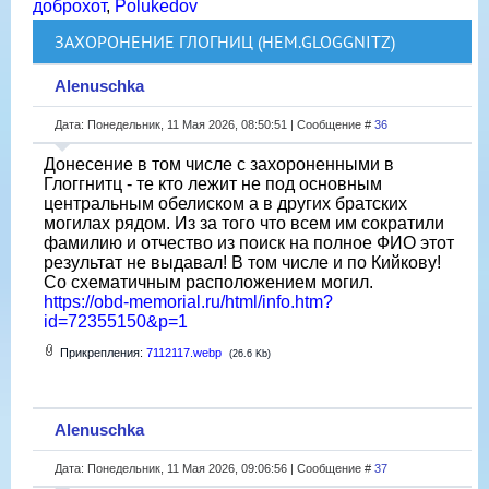
доброхот
,
Polukedov
ЗАХОРОНЕНИЕ ГЛОГНИЦ (НЕМ.GLOGGNITZ)
Alenuschka
Дата: Понедельник, 11 Мая 2026, 08:50:51 | Сообщение #
36
Донесение в том числе с захороненными в
Глоггнитц - те кто лежит не под основным
центральным обелиском а в других братских
могилах рядом. Из за того что всем им сократили
фамилию и отчество из поиск на полное ФИО этот
результат не выдавал! В том числе и по Кийкову!
Со схематичным расположением могил.
https://obd-memorial.ru/html/info.htm?
id=72355150&p=1
Прикрепления:
7112117.webp
(26.6 Kb)
Alenuschka
Дата: Понедельник, 11 Мая 2026, 09:06:56 | Сообщение #
37