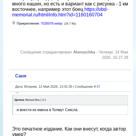
много наших, но есть и вариант как с рисунка - 1 км
восточнее, например этот боец
https://obd-
memorial.ru/html/info.htm?id=1160160704
Прикрепления:
7026078.webp
(24.7 Kb)
Сообщение отредактировал
Alenuschka
-
Четверг, 14 Мая
2026, 16:27:28
Саня
Дата: Вторник, 12 Мая 2026, 13:41:35 | Сообщение #
47
Цитата
Alenuschka
(
)
и внести их имена в Толмут Сиксла.
Это печатное издание. Как они внесут, когда автор
умер?