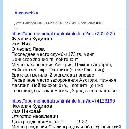
Alenuschka
Дата: Понедельник, 11 Мая 2026, 09:39:49 | Сообщение #
40
https://obd-memorial.ru/html/info.htm?id=72355226
Фамилия
Кудинов
Имя
Ник.
Отчество
Яков.
Последнее место службы 173 гв. минп
Воинское звание гв. лейтенант
Место захоронения Австрия, Нижняя Австрия,
Нойнкирхен окр., Глогнитц (он же Глоггниц),
братская могила, 2 ряд слева направо
Первичное место захоронения Австрия, Нижняя
Австрия, Нойнкирхен окр., Глогнитц (он же
Глоггниц), братская могила, 2 ряд слева направо
https://obd-memorial.ru/html/info.htm?id=74126196
Фамилия
Кудинов
Имя
Николай
Отчество
Яковлевич
Дата рождения/Возраст __.__.1922
Место рождения Сталинградская обл., Урюпинский