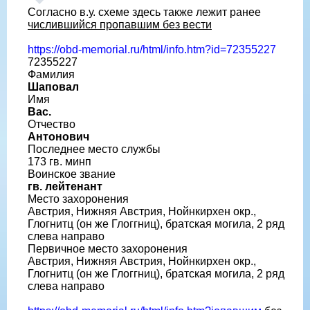
Согласно в.у. схеме здесь также лежит ранее
числившийся пропавшим без вести
https://obd-memorial.ru/html/info.htm?id=72355227
72355227
Фамилия
Шаповал
Имя
Вас.
Отчество
Антонович
Последнее место службы
173 гв. минп
Воинское звание
гв. лейтенант
Место захоронения
Австрия, Нижняя Австрия, Нойнкирхен окр.,
Глогнитц (он же Глоггниц), братская могила, 2 ряд
слева направо
Первичное место захоронения
Австрия, Нижняя Австрия, Нойнкирхен окр.,
Глогнитц (он же Глоггниц), братская могила, 2 ряд
слева направо