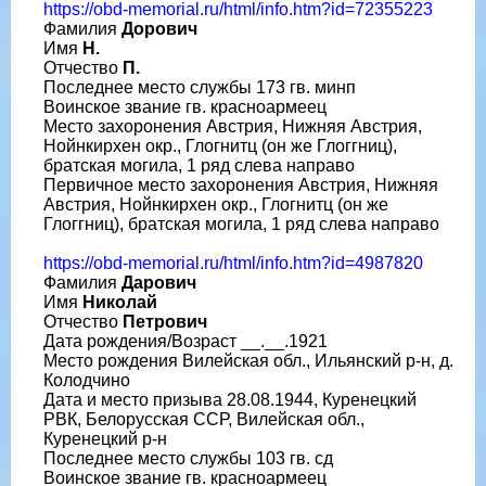
https://obd-memorial.ru/html/info.htm?id=72355223
Фамилия
Дорович
Имя
Н.
Отчество
П.
Последнее место службы 173 гв. минп
Воинское звание гв. красноармеец
Место захоронения Австрия, Нижняя Австрия,
Нойнкирхен окр., Глогнитц (он же Глоггниц),
братская могила, 1 ряд слева направо
Первичное место захоронения Австрия, Нижняя
Австрия, Нойнкирхен окр., Глогнитц (он же
Глоггниц), братская могила, 1 ряд слева направо
https://obd-memorial.ru/html/info.htm?id=4987820
Фамилия
Дарович
Имя
Николай
Отчество
Петрович
Дата рождения/Возраст __.__.1921
Место рождения Вилейская обл., Ильянский р-н, д.
Колодчино
Дата и место призыва 28.08.1944, Куренецкий
РВК, Белорусская ССР, Вилейская обл.,
Куренецкий р-н
Последнее место службы 103 гв. сд
Воинское звание гв. красноармеец