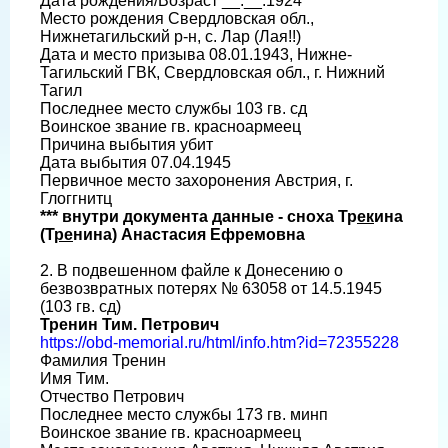
Дата рождения/Возраст __.__.1924
Место рождения Свердловская обл.,
Нижнетагильский р-н, с. Лар (Лая!!)
Дата и место призыва 08.01.1943, Нижне-
Тагильский ГВК, Свердловская обл., г. Нижний
Тагил
Последнее место службы 103 гв. сд
Воинское звание гв. красноармеец
Причина выбытия убит
Дата выбытия 07.04.1945
Первичное место захоронения Австрия, г.
Глоггнитц
*** внутри документа данные - сноха Тр
ек
ина
(Т
ре
нина) Анастасия Ефремовна
2. В подвешенном файле к Донесению о
безвозвратных потерях № 63058 от 14.5.1945
(103 гв. сд)
Тренин Тим. Петрович
https://obd-memorial.ru/html/info.htm?id=72355228
Фамилия Тренин
Имя Тим.
Отчество Петрович
Последнее место службы 173 гв. минп
Воинское звание гв. красноармеец