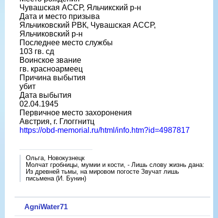
Чувашская АССР, Яльчикский р-н
Дата и место призыва
Яльчиковский РВК, Чувашская АССР,
Яльчиковский р-н
Последнее место службы
103 гв. сд
Воинское звание
гв. красноармеец
Причина выбытия
убит
Дата выбытия
02.04.1945
Первичное место захоронения
Австрия, г. Глоггнитц
https://obd-memorial.ru/html/info.htm?id=4987817
Ольга, Новокузнецк
Молчат гробницы, мумии и кости, - Лишь слову жизнь дана:
Из древней тьмы, на мировом погосте Звучат лишь
письмена (И. Бунин)
AgniWater71