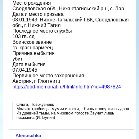
Место рождения
Свердловская обл., Нижнетагильский р-н, с. Лар
Дата и место призыва
08.01.1943, Нижне-Тагильский ГВК, Свердловская
обл., г. Нижний Тагил
Последнее место службы
103 гв. сд
Воинское звание
гв. красноармеец
Причина выбытия
убит
Дата выбытия
07.04.1945
Первичное место захоронения
Австрия, г. Глоггнитц
https://obd-memorial.ru/html/info.htm?id=4987824
Ольга, Новокузнецк
Молчат гробницы, мумии и кости, - Лишь слову жизнь дана:
Из древней тьмы, на мировом погосте Звучат лишь
письмена (И. Бунин)
Alenuschka