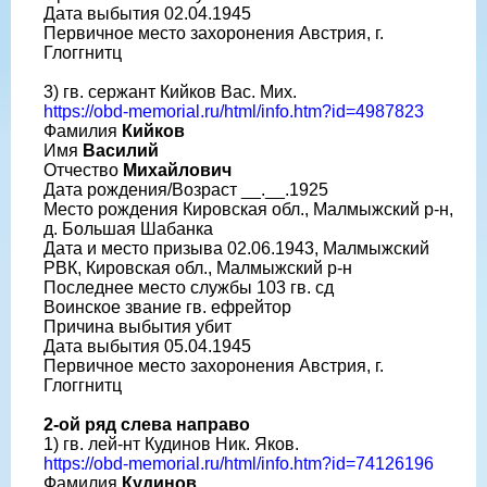
Дата выбытия 02.04.1945
Первичное место захоронения Австрия, г.
Глоггнитц
3) гв. сержант Кийков Вас. Мих.
https://obd-memorial.ru/html/info.htm?id=4987823
Фамилия
Кийков
Имя
Василий
Отчество
Михайлович
Дата рождения/Возраст __.__.1925
Место рождения Кировская обл., Малмыжский р-н,
д. Большая Шабанка
Дата и место призыва 02.06.1943, Малмыжский
РВК, Кировская обл., Малмыжский р-н
Последнее место службы 103 гв. сд
Воинское звание гв. ефрейтор
Причина выбытия убит
Дата выбытия 05.04.1945
Первичное место захоронения Австрия, г.
Глоггнитц
2-ой ряд слева направо
1) гв. лей-нт Кудинов Ник. Яков.
https://obd-memorial.ru/html/info.htm?id=74126196
Фамилия
Кудинов