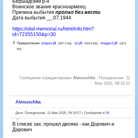
Бершадский р-н
Воинское звание красноармеец
Причина выбытия
пропал без вести
Дата выбытия __.07.1944
https://obd-memorial.ru/html/info.htm?
id=72355150&p=30
Прикрепления:
shapov.jfif
·
sh.jfif
·
images3.jfif
(297.3 Kb)
(319.6 Kb)
(18.6
Kb)
Сообщение отредактировал
Alenuschka
-
Понедельник, 11
Мая 2026, 09:10:11
Alenuschka
Дата: Понедельник, 11 Мая 2026, 09:19:57 | Сообщение #
38
В списке зах. прошел двояко - как Дорович и
Дарович