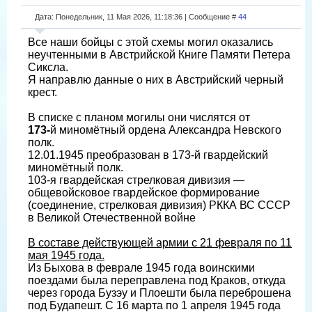
Дата: Понедельник, 11 Мая 2026, 11:18:36 | Сообщение #
44
Все наши бойцы с этой схемы могил оказались
неучтенными в Австрийской Книге Памяти Петера
Сиксла.
Я направлю данные о них в Австрийский черный
крест.
В списке с планом могилы они числятся от
173-
й миномётный ордена Александра Невского
полк.
12.01.1945 преобразован в 173-й гвардейский
миномётный полк.
103-я гвардейская стрелковая дивизия —
общевойсковое гвардейское формирование
(соединение, стрелковая дивизия) РККА ВС СССР
в Великой Отечественной войне
В составе действующей армии с 21 февраля по 11
мая 1945 года.
Из Быхова в феврале 1945 года воинскими
поездами была переправлена под Краков, откуда
через города Бузэу и Плоешти была переброшена
под Будапешт. С 16 марта по 1 апреля 1945 года