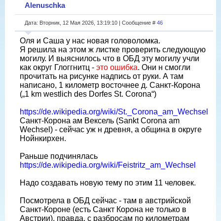
Alenuschka
Дата: Вторник, 12 Мая 2026, 13:19:10 | Сообщение #
46
Оля и Саша у нас новая головоломка.
Я решила на этом ж листке проверить следующую
могилу. И выяснилось что в ОБД эту могилу учли
как округ Глоггнитц -
это ошибка
. Они н смогли
прочитать на рисунке надпись от руки. А там
написано, 1 километр восточнее д. Санкт-Корона
(„1 km westlich des Dorfes St. Corona“)
https://de.wikipedia.org/wiki/St._Corona_am_Wechsel
Санкт-Корона ам Вексель (Sankt Сorona am
Wechsel) - сейчас уж н древня, а община в округе
Нойнкирхен.
Раньше подчинялась
https://de.wikipedia.org/wiki/Feistritz_am_Wechsel
Надо создавать новую тему по этим 11 человек.
Посмотрела в ОБД сейчас - там в австрийской
Санкт-Короне (есть Санкт Корона не только в
Австрии), правда, с разбросам по километрам