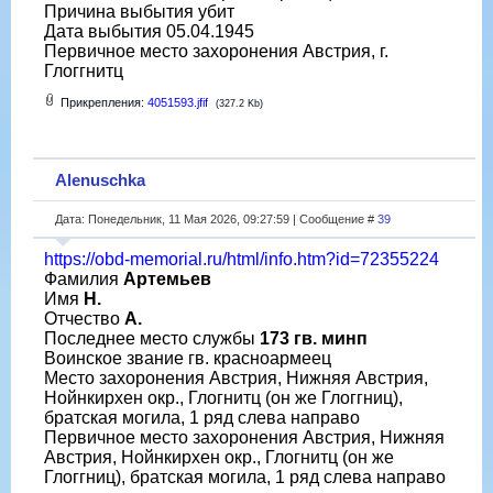
Причина выбытия убит
Дата выбытия 05.04.1945
Первичное место захоронения Австрия, г.
Глоггнитц
Прикрепления:
4051593.jfif
(327.2 Kb)
Alenuschka
Дата: Понедельник, 11 Мая 2026, 09:27:59 | Сообщение #
39
https://obd-memorial.ru/html/info.htm?id=72355224
Фамилия
Артемьев
Имя
Н.
Отчество
А.
Последнее место службы
173 гв. минп
Воинское звание гв. красноармеец
Место захоронения Австрия, Нижняя Австрия,
Нойнкирхен окр., Глогнитц (он же Глоггниц),
братская могила, 1 ряд слева направо
Первичное место захоронения Австрия, Нижняя
Австрия, Нойнкирхен окр., Глогнитц (он же
Глоггниц), братская могила, 1 ряд слева направо