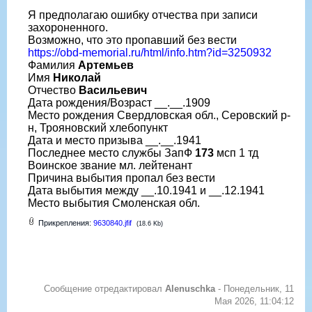
Я предполагаю ошибку отчества при записи
захороненного.
Возможно, что это пропавший без вести
https://obd-memorial.ru/html/info.htm?id=3250932
Фамилия
Артемьев
Имя
Николай
Отчество
Васильевич
Дата рождения/Возраст __.__.1909
Место рождения Свердловская обл., Серовский р-
н, Трояновский хлебопункт
Дата и место призыва __.__.1941
Последнее место службы ЗапФ
173
мсп 1 тд
Воинское звание мл. лейтенант
Причина выбытия пропал без вести
Дата выбытия между __.10.1941 и __.12.1941
Место выбытия Смоленская обл.
Прикрепления:
9630840.jfif
(18.6 Kb)
Сообщение отредактировал
Alenuschka
-
Понедельник, 11
Мая 2026, 11:04:12