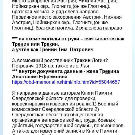
Место захоронения Австрия, Нижняя Австрия,
Нойнкирхен окр., Глогнитц (он же Глоггниц),
братская могила, 2 ряд слева направо
Первичное место захоронения Австрия, Нижняя
Австрия, Нойнкирхен окр., Глогнитц (он же
Глоггниц), братская могила, 2 ряд слева направо
*** на схеме могилы от руки – считывается как
Тр
ен
ин или Тр
ек
ин,
а учтён как Тренин Тим. Петрович
3. возможный родственник
Трекин
Логин?
Петрович, 1918 г.р. также из с. Лая
*** внутри документа данные - жена Тр
ек
ина
Анастасия Ефремовна
https://obd-memorial.ru/html/info.htm?id=55044657
Я направила данные авторам Книги Памяти
Свердловской области для проверки,
корректировки и извещения родни: 1) Военный
комиссариат Свердловской области 2)
Свердловская областная общественная
организация ветеранов войны, труда, боевых
действий, государственной службы, пенсионеров.
А также для изменений записи в Книге Памяти