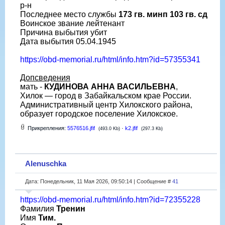
р-н
Последнее место службы
173 гв. минп 103 гв. сд
Воинское звание лейтенант
Причина выбытия убит
Дата выбытия 05.04.1945
https://obd-memorial.ru/html/info.htm?id=57355341
Допсведения
мать -
КУДИНОВА АННА ВАСИЛЬЕВНА
,
Хилок — город в Забайкальском крае России.
Административный центр Хилокского района,
образует городское поселение Хилокское.
Прикрепления:
5576516.jfif
·
k2.jfif
(493.0 Kb)
(297.3 Kb)
Alenuschka
Дата: Понедельник, 11 Мая 2026, 09:50:14 | Сообщение #
41
https://obd-memorial.ru/html/info.htm?id=72355228
Фамилия
Тренин
Имя
Тим.