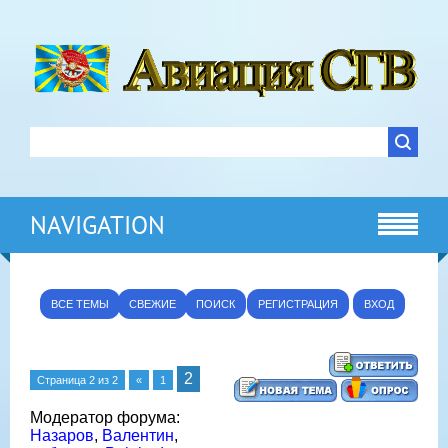
NAVIGATION
ВСЕ ТЕМЫ
СВЕЖИЕ
ПОИСК
РЕГИСТРАЦИЯ
ВХОД
2
Страница
2
из
2
«
1
Модератор форума:
Назаров
,
Валентин
,