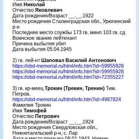
Имя
Николай
Отчество
Яковлевич
Дата рождения/Возраст __.__.1922
Место рождения Сталинградская обл., Урюпинский
р-н
Последнее место службы 173 гв. минп 103 гв. сд
Воинское звание лейтенант
Причина выбытия убит
Дата выбытия 05.04.1945
2) гв. лей-нт
Шаповал Василий Антонович
https://obd-memorial.ru/html/info.htm?id=59955928
https://obd-memorial.ru/html/info.htm?id=59955928
https://obd-memorial.ru/html/info.htm?id=72355227
3) гв. кр-меец
Трокин (Трекин, Тренин)
Тим.
Петров.
https://obd-memorial.ru/html/info.htm?id=4987824
Фамилия Трокин
Имя
Тимофей
Отчество
Петрович
Дата рождения/Возраст __.__.1924
Место рождения Свердловская обл.,
Нижнетагильский р-н, с. Лар
Дата и место призыва 08.01.1943, Нижне-