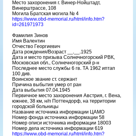
Место захоронения г. Винер-Нойштадт,
Винерштрассе, 108
Могила Братская могила № 4
https://www.obd-memorial.ru/html/info.htm?
id=261971973
Фамилия Зинов
Имя Валентин
Отчество Георгиевич
Дата рождения/Возраст __.__.1925
Дата и место призыва Солнечногорский РВК,
Московская обл., Солнечногорский р-н
Последнее место службы 6 гв. ТА 1962 иптап
100 див.
Воинское звание ст. сержант
Причина выбытия умер от ран
Дата выбытия 07.04.1945
Первичное место захоронения Австрия, г. Вена,
южнее, 38 км, н/п Поттендорф, на территории
городской больницы
Название источника информации ЦАМО
Номер фонда источника информации 58
Номер описи источника информации 18003
Номер дела источника информации 619
https://www.obd-memorial.ru/html/info.htm?