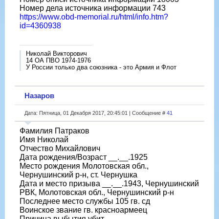
Номер дела источника информации 743
https://www.obd-memorial.ru/html/info.htm?
id=4360938
Николай Викторович
14 ОА ПВО 1974-1976
У России только два союзника - это Армия и Флот
Назаров
Дата: Пятница, 01 Декабря 2017, 20:45:01 | Сообщение #
41
Фамилия Патраков
Имя Николай
Отчество Михайлович
Дата рождения/Возраст __.__.1925
Место рождения Молотовская обл.,
Чернушинский р-н, ст. Чернушка
Дата и место призыва __.__.1943, Чернушинский
РВК, Молотовская обл., Чернушинский р-н
Последнее место службы 105 гв. сд
Воинское звание гв. красноармеец
Причина выбытия убит