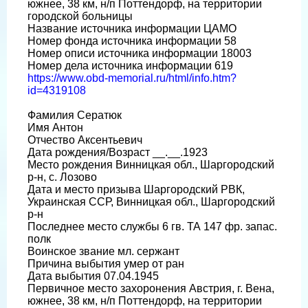
южнее, 38 км, н/п Поттендорф, на территории
городской больницы
Название источника информации ЦАМО
Номер фонда источника информации 58
Номер описи источника информации 18003
Номер дела источника информации 619
https://www.obd-memorial.ru/html/info.htm?
id=4319108
Фамилия Сератюк
Имя Антон
Отчество Аксентьевич
Дата рождения/Возраст __.__.1923
Место рождения Винницкая обл., Шаргородский
р-н, с. Лозово
Дата и место призыва Шаргородский РВК,
Украинская ССР, Винницкая обл., Шаргородский
р-н
Последнее место службы 6 гв. ТА 147 фр. запас.
полк
Воинское звание мл. сержант
Причина выбытия умер от ран
Дата выбытия 07.04.1945
Первичное место захоронения Австрия, г. Вена,
южнее, 38 км, н/п Поттендорф, на территории