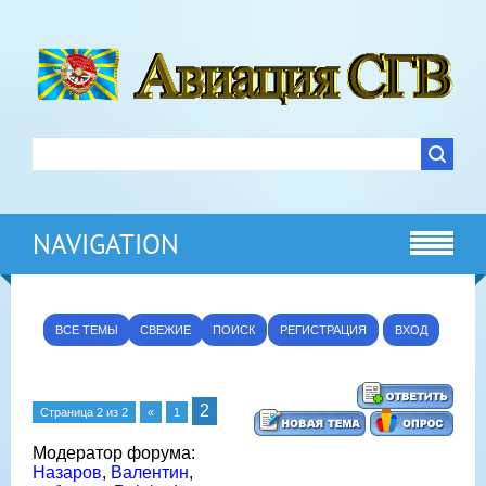
NAVIGATION
ВСЕ ТЕМЫ
СВЕЖИЕ
ПОИСК
РЕГИСТРАЦИЯ
ВХОД
2
Страница
2
из
2
«
1
Модератор форума:
Назаров
,
Валентин
,