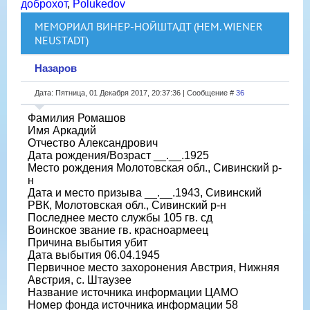
доброхот
,
Polukedov
МЕМОРИАЛ ВИНЕР-НОЙШТАДТ (НЕМ. WIENER
NEUSTADT)
Назаров
Дата: Пятница, 01 Декабря 2017, 20:37:36 | Сообщение #
36
Фамилия Ромашов
Имя Аркадий
Отчество Александрович
Дата рождения/Возраст __.__.1925
Место рождения Молотовская обл., Сивинский р-
н
Дата и место призыва __.__.1943, Сивинский
РВК, Молотовская обл., Сивинский р-н
Последнее место службы 105 гв. сд
Воинское звание гв. красноармеец
Причина выбытия убит
Дата выбытия 06.04.1945
Первичное место захоронения Австрия, Нижняя
Австрия, с. Штаузее
Название источника информации ЦАМО
Номер фонда источника информации 58