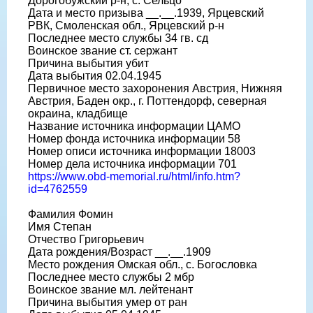
Дорогобужский р-н, с. Сельцо
Дата и место призыва __.__.1939, Ярцевский
РВК, Смоленская обл., Ярцевский р-н
Последнее место службы 34 гв. сд
Воинское звание ст. сержант
Причина выбытия убит
Дата выбытия 02.04.1945
Первичное место захоронения Австрия, Нижняя
Австрия, Баден окр., г. Поттендорф, северная
окраина, кладбище
Название источника информации ЦАМО
Номер фонда источника информации 58
Номер описи источника информации 18003
Номер дела источника информации 701
https://www.obd-memorial.ru/html/info.htm?
id=4762559
Фамилия Фомин
Имя Степан
Отчество Григорьевич
Дата рождения/Возраст __.__.1909
Место рождения Омская обл., с. Богословка
Последнее место службы 2 мбр
Воинское звание мл. лейтенант
Причина выбытия умер от ран