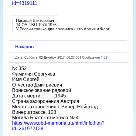
id=4319111
Николай Викторович
14 ОА ПВО 1974-1976
У России только два союзника - это Армия и Флот
Назаров
Дата: Суббота, 02 Декабря 2017, 08:27:58 | Сообщение #
51
№ 352
Фамилия Сергучов
Имя Сергей
Отчество Дмитриевич
Воинское звание рядовой
Дата смерти __.__.1945
Страна захоронения Австрия
Место захоронения г. Винер-Нойштадт,
Винерштрассе, 108
Могила Братская могила № 4
https://www.obd-memorial.ru/html/info.htm?
id=261972139