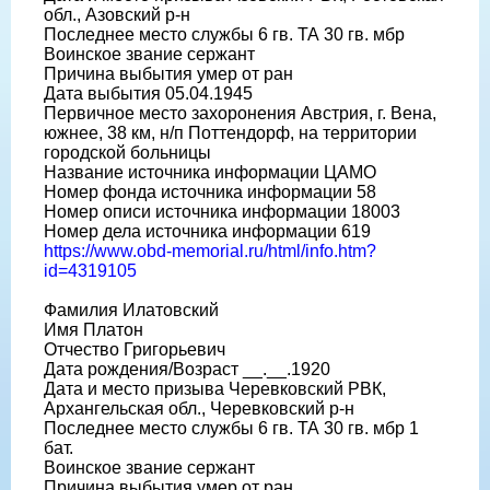
обл., Азовский р-н
Последнее место службы 6 гв. ТА 30 гв. мбр
Воинское звание сержант
Причина выбытия умер от ран
Дата выбытия 05.04.1945
Первичное место захоронения Австрия, г. Вена,
южнее, 38 км, н/п Поттендорф, на территории
городской больницы
Название источника информации ЦАМО
Номер фонда источника информации 58
Номер описи источника информации 18003
Номер дела источника информации 619
https://www.obd-memorial.ru/html/info.htm?
id=4319105
Фамилия Илатовский
Имя Платон
Отчество Григорьевич
Дата рождения/Возраст __.__.1920
Дата и место призыва Черевковский РВК,
Архангельская обл., Черевковский р-н
Последнее место службы 6 гв. ТА 30 гв. мбр 1
бат.
Воинское звание сержант
Причина выбытия умер от ран