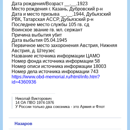
Дата рождения/Возраст __.__.1923
Место рождения г. Казань, Дубровский р-н
Дата и место призыва __.__.1944, Дубьязский
РВК, Татарская АССР, Дубьязский р-н
Последнее место службы 105 гв. сд
Воинское звание гв. мл. сержант
Причина выбытия убит
Дата выбытия 05.04.1945
Первичное место захоронения Австрия, Нижняя
Австрия, д. Штеузес
Название источника информации ЦАМО
Номер фонда источника информации 58
Номер описи источника информации 18003
Номер дела источника информации 743
https://www.obd-memorial.ru/html/info.htm?
id=4360936
Николай Викторович
14 ОА ПВО 1974-1976
У России только два союзника - это Армия и Флот
Назаров