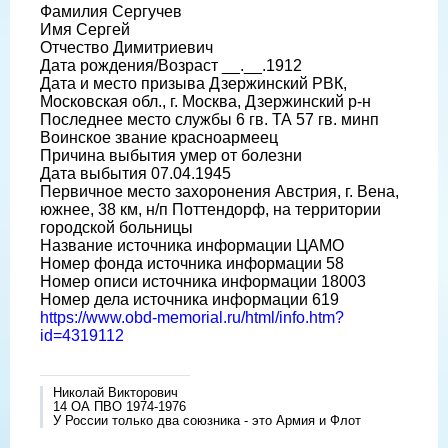
Фамилия Сергучев
Имя Сергей
Отчество Димитриевич
Дата рождения/Возраст __.__.1912
Дата и место призыва Дзержинский РВК,
Московская обл., г. Москва, Дзержинский р-н
Последнее место службы 6 гв. ТА 57 гв. минп
Воинское звание красноармеец
Причина выбытия умер от болезни
Дата выбытия 07.04.1945
Первичное место захоронения Австрия, г. Вена,
южнее, 38 км, н/п Поттендорф, на территории
городской больницы
Название источника информации ЦАМО
Номер фонда источника информации 58
Номер описи источника информации 18003
Номер дела источника информации 619
https://www.obd-memorial.ru/html/info.htm?
id=4319112
Николай Викторович
14 ОА ПВО 1974-1976
У России только два союзника - это Армия и Флот