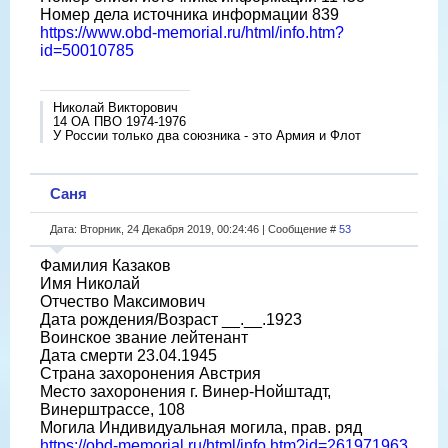
Номер дела источника информации 839
https://www.obd-memorial.ru/html/info.htm?
id=50010785
Николай Викторович
14 ОА ПВО 1974-1976
У России только два союзника - это Армия и Флот
Саня
Дата: Вторник, 24 Декабря 2019, 00:24:46 | Сообщение #
53
Фамилия Казаков
Имя Николай
Отчество Максимович
Дата рождения/Возраст __.__.1923
Воинское звание лейтенант
Дата смерти 23.04.1945
Страна захоронения Австрия
Место захоронения г. Винер-Нойштадт,
Винерштрассе, 108
Могила Индивидуальная могила, прав. ряд
https://obd-memorial.ru/html/info.htm?id=261971963