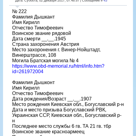
Дата: Суббота, 02 Декабря 2017, 07:48:57 | Сообщение #
43
№ 222
Фамилия Дышкант
Имя Кирилл
Отчество Тимофеевич
Воинское звание рядовой
Дата смерти __.__.1945
Страна захоронения Австрия
Место захоронения г. Винер-Нойштадт,
Винерштрассе, 108
Могила Братская могила № 4
https://www.obd-memorial.ru/html/info.htm?
id=261972004
Фамилия Дышконт
Имя Кирилл
Отчество Тимофеевич
Дата рождения/Возраст __.__.1907
Место рождения Киевская обл., Богуславский р-н
Дата и место призыва Богуславский РВК,
Украинская ССР, Киевская обл., Богуславский р-
н
Последнее место службы 6 гв. ТА 21 гв. тбр
Воинское звание красноармеец