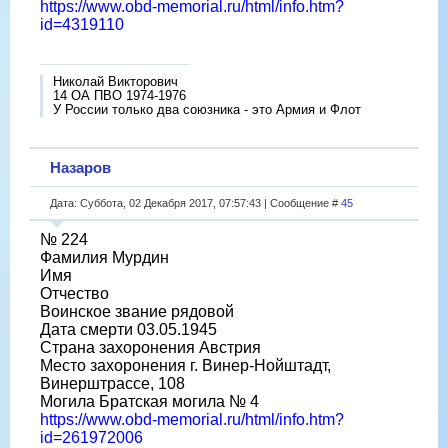
https://www.obd-memorial.ru/html/info.htm?
id=4319110
Николай Викторович
14 ОА ПВО 1974-1976
У России только два союзника - это Армия и Флот
Назаров
Дата: Суббота, 02 Декабря 2017, 07:57:43 | Сообщение #
45
№ 224
Фамилия Мурдин
Имя
Отчество
Воинское звание рядовой
Дата смерти 03.05.1945
Страна захоронения Австрия
Место захоронения г. Винер-Нойштадт,
Винерштрассе, 108
Могила Братская могила № 4
https://www.obd-memorial.ru/html/info.htm?
id=261972006