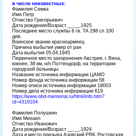
в числе неизвестных:
Фамилия Семка
Имя Петр
Отчество Григорьевич
Дата рождения/Возраст __.__.1925
Последнее место службы 6 гв. ТА 298 сп 100
див.
Воинское звание красноармеец
Причина выбытия умер от ран
Дата выбытия 05.04.1945
Первичное место захоронения Австрия, г. Вена,
южнее, 38 км, н/п Поттендорф, на территории
городской больницы
Название источника информации ЦАМО
Номер фонда источника информации 58
Номер описи источника информации 18003
Номер дела источника информации 619
https://www.obd-memorial.ru/html/info.htm?
id=4319104
Фамилия Полушкин
Имя Михаил
Отчество Иванович
Дата рождения/Возраст __.__.1924
Дата и место призыва Азовский РВК, Ростовская