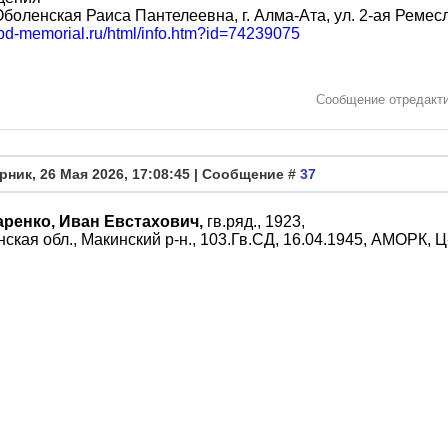
Оболенская Раиса Пантелеевна, г. Алма-Ата, ул. 2-ая Ремесл
obd-memorial.ru/html/info.htm?id=74239075
Сообщение отредакт
рник, 26 Мая 2026, 17:08:45 | Сообщение #
37
ренко, Иван Евстахович,
гв.ряд., 1923,
ская обл., Макинский р-н., 103.Гв.СД, 16.04.1945, АМОРК, 