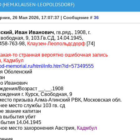
(НЕМ.KLAUSEN-LEOPOLDSDORF)
рник, 26 Мая 2026, 17:07:37 | Сообщение #
36
ский, Иван Иванович
, гв.ряд., 1908, г.
Свободная, 9, 103.Гв.СД, 14.04.1945,
458-763-98,
Клаузен-Леопольдсдорф
[74]
акая-то странная вероятно ошибочная запись
, Кадмбул
obd-memorial.ru/html/info.htm?id=57349555
я Оболенский
ан
во Иванович
ждения/Возраст __.__.1908
ождения г. Курск, Свободная, 9
место призыва Алма-Атинский РВК, Московская обл.
ее место службы 103 гв. сд
е звание капитан
а выбытия убит
бытия 14.04.1945
ное место захоронения Австрия,
Кадмбул
дения