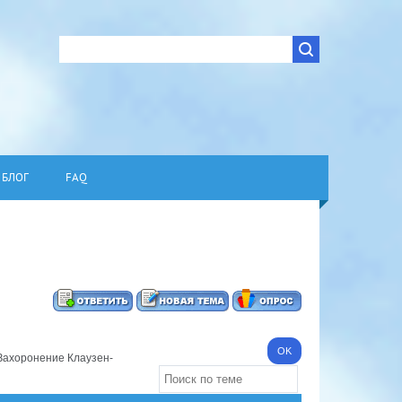
БЛОГ
FAQ
Захоронение Клаузен-