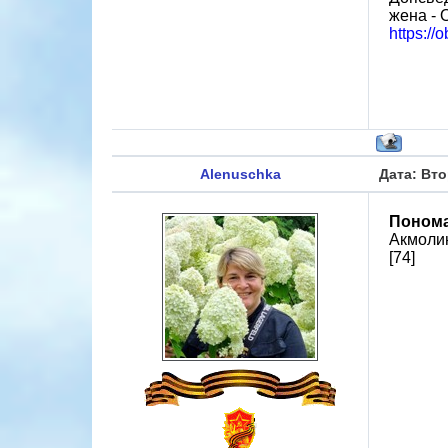
жена - 
https://
Alenuschka
Дата: Вто
Понома
Акмолин
[74]