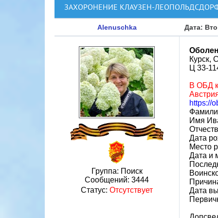
ЗАХОРОНЕНИЕ КЛАУЗЕН-ЛЕОПОЛЬДСДОРФ 
Alenuschka
Дата: Вто
Оболен
Курск, 
Ц 33-11
В ОБД к
Австрия
https://
Фамили
Имя Ив
Отчест
Дата ро
Место р
Дата и 
Последн
Группа: Поиск
Воинско
Сообщений:
3444
Причин
Статус:
Отсутствует
Дата вы
Первич
Допсве