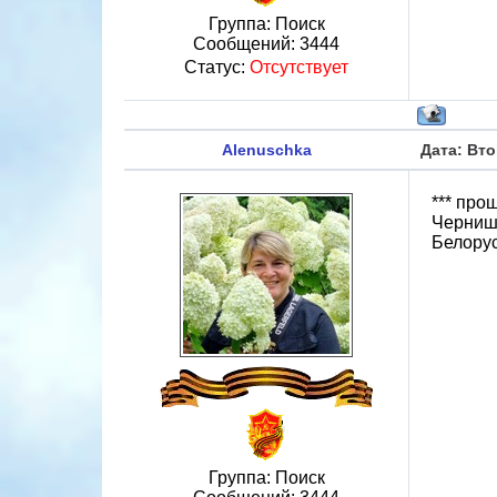
Группа: Поиск
Сообщений:
3444
Статус:
Отсутствует
Alenuschka
Дата: Вто
*** про
Черниш 
Белорус
Группа: Поиск