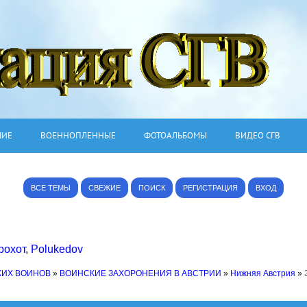
ШИЕ
ВОЕННОПЛЕННЫЕ
ФОТОАЛЬБОМЫ
ВИДЕО СГВ
ВСЕ ТЕМЫ
СВЕЖИЕ
ПОИСК
РЕГИСТРАЦИЯ
ВХОД
рохот
,
Polukedov
КИХ ВОИНОВ
»
ВОИНСКИЕ ЗАХОРОНЕНИЯ В АВСТРИИ
»
Нижняя Австрия
»