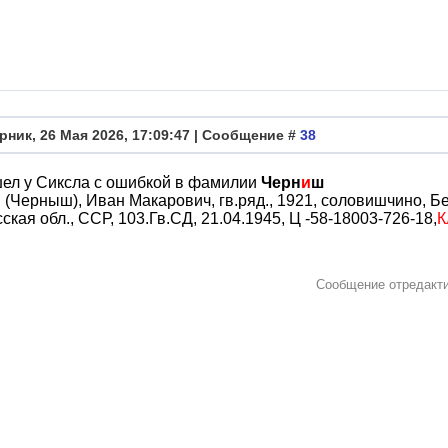
рник, 26 Мая 2026, 17:09:47 | Сообщение #
38
шел у Сиксла с ошибкой в фамилии
Черн
и
ш
(Черныш), Иван Макарович, гв.ряд., 1921, соловишчино, Бер
ская обл., ССР, 103.Гв.СД, 21.04.1945, Ц -58-18003-726-18,
К
Сообщение отредакт