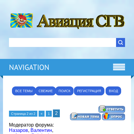
NAVIGATION
ВСЕ ТЕМЫ
СВЕЖИЕ
ПОИСК
РЕГИСТРАЦИЯ
ВХОД
2
Страница
2
из
2
«
1
Модератор форума:
Назаров
,
Валентин
,