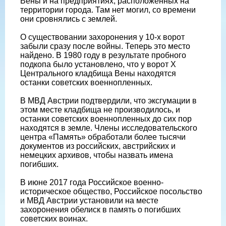
Вены и на предприятиях, расположенных на
территории города. Там нет могил, со времени
они сровнялись с землей.
О существовании захоронения у 10-х ворот
забыли сразу после войны. Теперь это место
найдено. В 1980 году в результате пробного
подкопа было установлено, что у ворот Х
Центрального кладбища Вены находятся
останки советских военнопленных.
В МВД Австрии подтвердили, что эксгумации в
этом месте кладбища не производилось, и
останки советских военнопленных до сих пор
находятся в земле. Члены исследовательского
центра «Память» обработали более тысячи
документов из российских, австрийских и
немецких архивов, чтобы назвать имена
погибших.
В июне 2017 года Российское военно-
историческое общество, Российское посольство
и МВД Австрии установили на месте
захоронения обелиск в память о погибших
советских воинах.