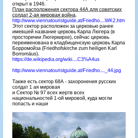
открыт в 1946.
План расположения сектора 44А для советских
солдат 2-ая мировая война
.
http://www.viennatouristguide.at/Friedho....WK2.htm
Этот сектор расположен за церковью ранее
имевшей название церковь Карла Люгера (в
просторечии Люгеркирхе), сейчас церковь
переименована в кладбищенскую церковь Карла
Борромойза (Friedhofskirche zum heiligen Karl
Borromäus).
https://de.wikipedia.org/wiki....C3%A4us
http://www.viennatouristguide.at/Friedho...._44.jpg
Также есть сектор 68А - захоронения русских
солдат 1 ая мировая
и Сектор № 97 всех жертв всех
национальностей 1-ой мировой, куда могли
попасть и наши