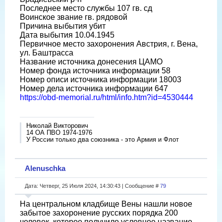
Последнее место службы 107 гв. сд
Воинское звание гв. рядовой
Причина выбытия убит
Дата выбытия 10.04.1945
Первичное место захоронения Австрия, г. Вена,
ул. Баштрасса
Название источника донесения ЦАМО
Номер фонда источника информации 58
Номер описи источника информации 18003
Номер дела источника информации 647
https://obd-memorial.ru/html/info.htm?id=4530444
Николай Викторович
14 ОА ПВО 1974-1976
У России только два союзника - это Армия и Флот
Alenuschka
Дата: Четверг, 25 Июля 2024, 14:30:43 | Сообщение #
79
На центральном кладбище Вены нашли новое
забытое захоронение русских порядка 200
человек, которое получило условное название