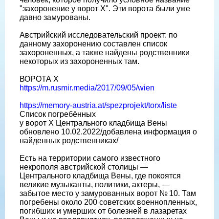
"захоронение у ворот Х". Эти ворота были уже
давно замурованы.
Австрийский исследовательский проект: по
данному захоронению составлен список
захороненных, а также найдены родственники
некоторых из захороненных там.
ВОРОТА Х
https://m.rusmir.media/2017/09/05/wien
https://memory-austria.at/spezprojekt/torx/liste
Список погребённых
у ворот Х Центрального кладбища Вены
обновлено 10.02.2022/добавлена информация о
найденных родственниках/
Есть на территории самого известного
некрополя австрийской столицы —
Центрального кладбища Вены, где покоятся
великие музыканты, политики, актеры, —
забытое место у замурованных ворот № 10. Там
погребены около 200 советских военнопленных,
погибших и умерших от болезней в лазаретах