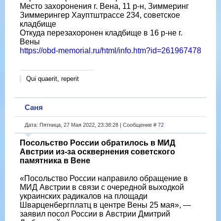
Место захоронения г. Вена, 11 р-н, Зиммеринг
Зиммерингер Хауптштрассе 234, советское
кладбище
Откуда перезахоронен кладбище в 16 р-не г.
Вены
https://obd-memorial.ru/html/info.htm?id=261967478
Qui quaerit, reperit
Саня
Дата: Пятница, 27 Мая 2022, 23:38:28 | Сообщение #
72
Посольство России обратилось в МИД
Австрии из-за осквернения советского
памятника в Вене
«Посольство России направило обращение в
МИД Австрии в связи с очередной выходкой
украинских радикалов на площади
Шварценбергплатц в центре Вены 25 мая», —
заявил посол России в Австрии Дмитрий