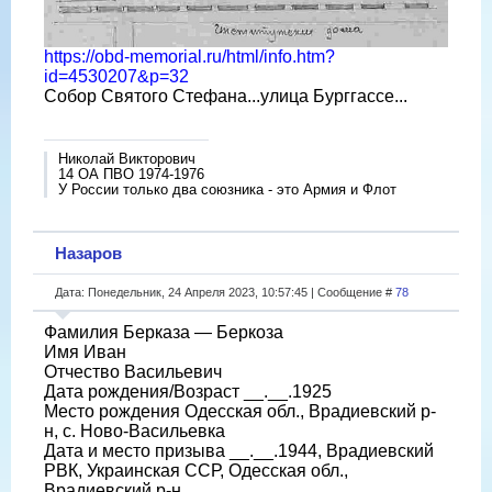
https://obd-memorial.ru/html/info.htm?
id=4530207&p=32
Собор Святого Стефана...улица Бурггассе...
Николай Викторович
14 ОА ПВО 1974-1976
У России только два союзника - это Армия и Флот
Назаров
Дата: Понедельник, 24 Апреля 2023, 10:57:45 | Сообщение #
78
Фамилия Берказа — Беркоза
Имя Иван
Отчество Васильевич
Дата рождения/Возраст __.__.1925
Место рождения Одесская обл., Врадиевский р-
н, с. Ново-Васильевка
Дата и место призыва __.__.1944, Врадиевский
РВК, Украинская ССР, Одесская обл.,
Врадиевский р-н