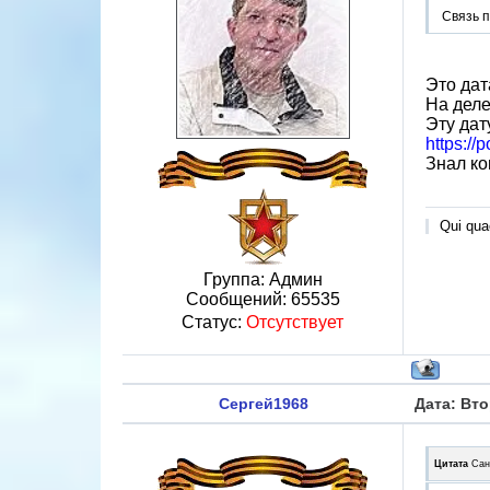
Связь п
Это дат
На деле
Эту дат
https:/
Знал ко
Qui quae
Группа: Админ
Сообщений:
65535
Статус:
Отсутствует
Сергей1968
Дата: Вто
Цитата
Сан