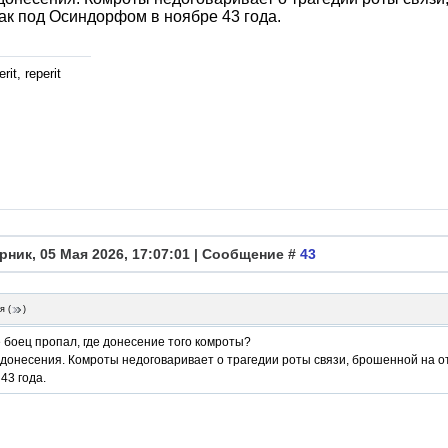
ак под Осиндорфом в ноябре 43 года.
rit, reperit
рник, 05 Мая 2026, 17:07:01 | Сообщение #
43
я
(
)
е боец пропал, где донесение того комроты?
 донесения. Комроты недоговаривает о трагедии роты связи, брошенной на 
43 года.