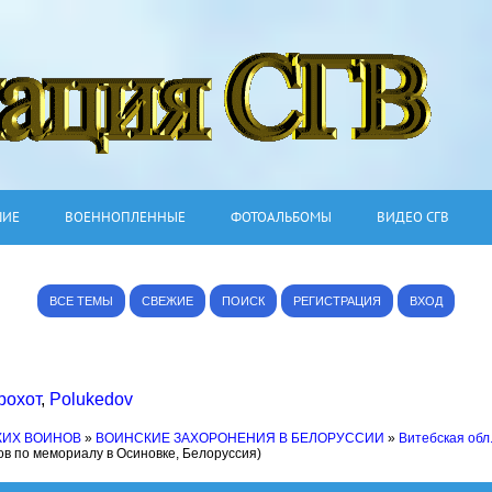
ШИЕ
ВОЕННОПЛЕННЫЕ
ФОТОАЛЬБОМЫ
ВИДЕО СГВ
ВСЕ ТЕМЫ
СВЕЖИЕ
ПОИСК
РЕГИСТРАЦИЯ
ВХОД
рохот
,
Polukedov
КИХ ВОИНОВ
»
ВОИНСКИЕ ЗАХОРОНЕНИЯ В БЕЛОРУССИИ
»
Витебская обл
ов по мемориалу в Осиновке, Белоруссия)