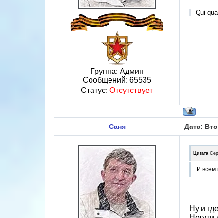
Qui quae
Группа: Админ
Сообщений:
65535
Статус:
Отсутствует
Саня
Дата: Вто
Цитата
Сер
И всем 
Ну и гд
Нетути 