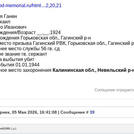
obd-memorial.ru/html....2,20,21
я Ганин
хаил
во Иванович
ждения/Возраст __.__.1924
ождения Горьковская обл., Гагинский р-н
место призыва Гагинский РВК, Горьковская обл., Гагинский р
ее место службы 56 гв. сд
е звание гв. сержант
а выбытия убит
бытия 01.01.1944
ное место захоронения
Калининская обл., Невельский р-н
Сообщение отредакт
рник, 05 Мая 2026, 16:41:08 | Сообщение #
39
гей1968
(
)