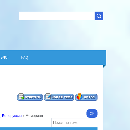
БЛОГ
FAQ
., Белоруссия
»
Мемориал