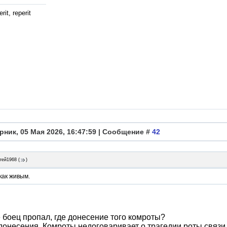
rit, reperit
рник, 05 Мая 2026, 16:47:59 | Сообщение #
42
гей1968
(
)
как живым.
е боец пропал, где донесение того комроты?
донесения. Комроты недоговаривает о трагедии роты связ