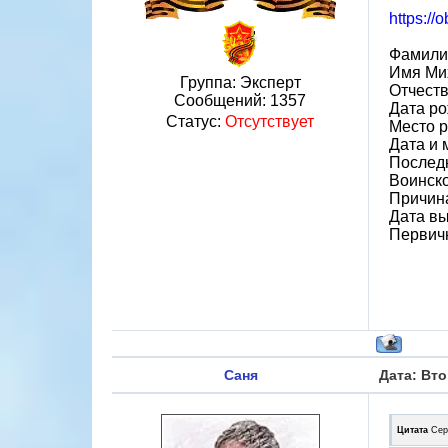
https://
Фамили
Имя Ми
Группа: Эксперт
Отчест
Сообщений:
1357
Дата ро
Статус:
Отсутствует
Место р
Дата и 
Последн
Воинско
Причин
Дата вы
Первич
Саня
Дата: Вто
Цитата
Сер