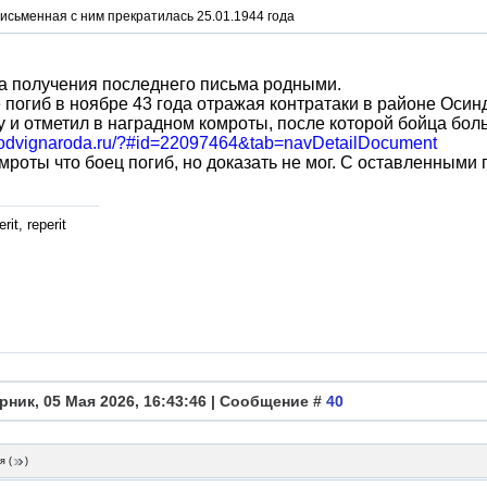
исьменная с ним прекратилась 25.01.1944 года
а получения последнего письма родными.
 погиб в ноябре 43 года отражая контратаки в районе Осин
у и отметил в наградном комроты, после которой бойца бол
/podvignaroda.ru/?#id=22097464&tab=navDetailDocument
мроты что боец погиб, но доказать не мог. С оставленными
rit, reperit
рник, 05 Мая 2026, 16:43:46 | Сообщение #
40
я
(
)