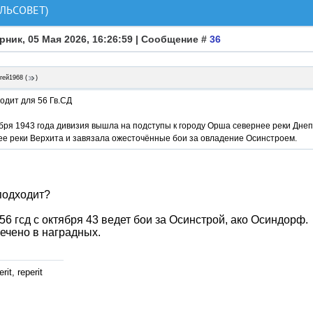
ЛЬСОВЕТ)
рник, 05 Мая 2026, 16:26:59 | Сообщение #
36
гей1968
(
)
одит для 56 Гв.СД
бря 1943 года дивизия вышла на подступы к городу Орша севернее реки Дне
ее реки Верхита и завязала ожесточённые бои за овладение Осинстроем.
подходит?
 56 гсд с октября 43 ведет бои за Осинстрой, ако Осиндорф.
ечено в наградных.
rit, reperit