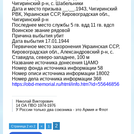
Чигиринский р-н, с. Шабельники
Дата и место призыва __.__.1943, Чигиринский
РВК, Украинская ССР, Кировоградская обл.,
Чигиринский р-н
Последнее место службы 5 гв. вдд 11 гв. вдсп
Воинское звание рядовой
Причина выбытия убит
Дата выбытия 17.01.1944
Первичное место захоронения Украинская ССР,
Кировоградская обл., Александровский р-н, с.
Ставидла, северо-западнее, 100 м
Название источника донесения ЦАМО
Номер фонда источника информации 58
Номер описи источника информации 18002
Номер дела источника информации 368
https://obd-memorial.ru/html/info.htm?id=55646856
Николай Викторович
14 ОА ПВО 1974-1976
У России только два союзника - это Армия и Флот
2
Страница
2
из
2
«
1