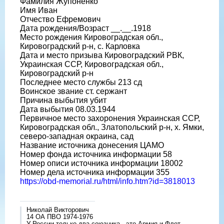
Фамилия Жупоненко
Имя Иван
Отчество Ефремович
Дата рождения/Возраст __.__.1918
Место рождения Кировоградская обл.,
Кировоградский р-н, с. Карловка
Дата и место призыва Кировоградский РВК,
Украинская ССР, Кировоградская обл.,
Кировоградский р-н
Последнее место службы 213 сд
Воинское звание ст. сержант
Причина выбытия убит
Дата выбытия 08.03.1944
Первичное место захоронения Украинская ССР,
Кировоградская обл., Златопольский р-н, х. Ямки,
северо-западная окраина, сад
Название источника донесения ЦАМО
Номер фонда источника информации 58
Номер описи источника информации 18002
Номер дела источника информации 355
https://obd-memorial.ru/html/info.htm?id=3818013
Николай Викторович
14 ОА ПВО 1974-1976
У России только два союзника - это Армия и Флот