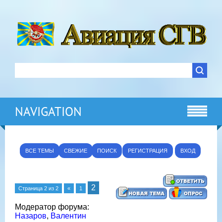
NAVIGATION
ВСЕ ТЕМЫ
СВЕЖИЕ
ПОИСК
РЕГИСТРАЦИЯ
ВХОД
2
Страница
2
из
2
«
1
Модератор форума:
Назаров
,
Валентин