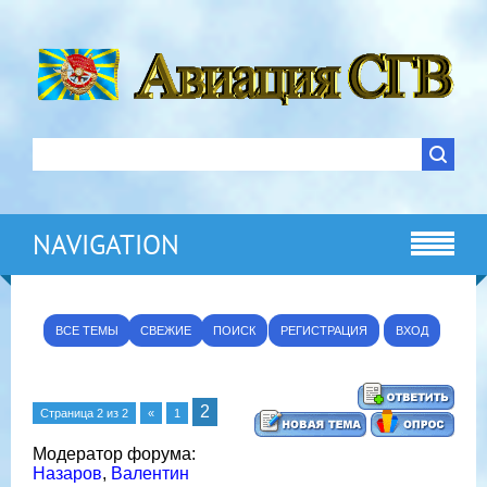
NAVIGATION
ВСЕ ТЕМЫ
СВЕЖИЕ
ПОИСК
РЕГИСТРАЦИЯ
ВХОД
2
Страница
2
из
2
«
1
Модератор форума:
Назаров
,
Валентин