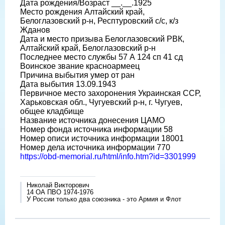
Дата рождения/Возраст __.__.1925
Место рождения Алтайский край,
Белоглазовский р-н, Респтуровский с/с, к/з
Жданов
Дата и место призыва Белоглазовский РВК,
Алтайский край, Белоглазовский р-н
Последнее место службы 57 А 124 сп 41 сд
Воинское звание красноармеец
Причина выбытия умер от ран
Дата выбытия 13.09.1943
Первичное место захоронения Украинская ССР,
Харьковская обл., Чугуевский р-н, г. Чугуев,
общее кладбище
Название источника донесения ЦАМО
Номер фонда источника информации 58
Номер описи источника информации 18001
Номер дела источника информации 770
https://obd-memorial.ru/html/info.htm?id=3301999
Николай Викторович
14 ОА ПВО 1974-1976
У России только два союзника - это Армия и Флот