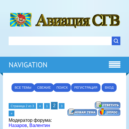
NAVIGATION
ВСЕ ТЕМЫ
СВЕЖИЕ
ПОИСК
РЕГИСТРАЦИЯ
ВХОД
2
Страница
2
из
3
«
1
3
»
Модератор форума:
Назаров
,
Валентин