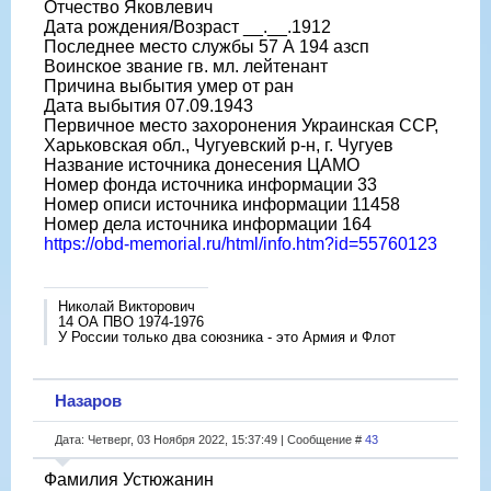
Отчество Яковлевич
Дата рождения/Возраст __.__.1912
Последнее место службы 57 А 194 азсп
Воинское звание гв. мл. лейтенант
Причина выбытия умер от ран
Дата выбытия 07.09.1943
Первичное место захоронения Украинская ССР,
Харьковская обл., Чугуевский р-н, г. Чугуев
Название источника донесения ЦАМО
Номер фонда источника информации 33
Номер описи источника информации 11458
Номер дела источника информации 164
https://obd-memorial.ru/html/info.htm?id=55760123
Николай Викторович
14 ОА ПВО 1974-1976
У России только два союзника - это Армия и Флот
Назаров
Дата: Четверг, 03 Ноября 2022, 15:37:49 | Сообщение #
43
Фамилия Устюжанин