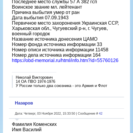
Последнее место службы 57 А 382 гсп
Воинское звание мл. лейтенант
Причина выбытия умер от ран
Дата выбытия 07.09.1943
Первичное место захоронения Украинская ССР,
Харьковская обл., Чугуевский р-н, г. Чугуев,
военный городок
Название источника донесения ЦАМО
Номер фонда источника информации 33
Номер описи источника информации 11458
Номер дела источника информации 164
https://obd-memorial.ru/html/info.htm?id=55760126
Николай Викторович
14 ОА ПВО 1974-1976
У России только два союзника - это Армия и Флот
Назаров
Дата: Четверг, 03 Ноября 2022, 15:33:50 | Сообщение #
42
Фамилия Коменских
Имя Василий