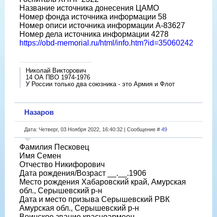
Название источника донесения ЦАМО
Номер фонда источника информации 58
Номер описи источника информации А-83627
Номер дела источника информации 4278
https://obd-memorial.ru/html/info.htm?id=35060242
Николай Викторович
14 ОА ПВО 1974-1976
У России только два союзника - это Армия и Флот
Назаров
Дата: Четверг, 03 Ноября 2022, 16:40:32 | Сообщение #
49
Фамилия Песковец
Имя Семен
Отчество Никифорович
Дата рождения/Возраст __.__.1906
Место рождения Хабаровский край, Амурская
обл., Серышевский р-н
Дата и место призыва Серышевский РВК
Амурская обл., Серышевский р-н
Воинское звание красноармеец