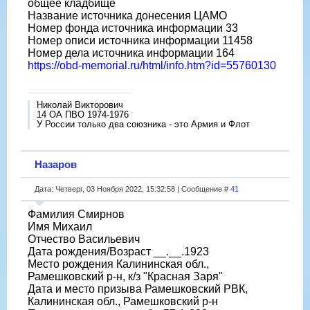
общее кладбище
Название источника донесения ЦАМО
Номер фонда источника информации 33
Номер описи источника информации 11458
Номер дела источника информации 164
https://obd-memorial.ru/html/info.htm?id=55760130
Николай Викторович
14 ОА ПВО 1974-1976
У России только два союзника - это Армия и Флот
Назаров
Дата: Четверг, 03 Ноября 2022, 15:32:58 | Сообщение #
41
Фамилия Смирнов
Имя Михаил
Отчество Васильевич
Дата рождения/Возраст __.__.1923
Место рождения Калининская обл.,
Рамешковский р-н, к/з "Красная Заря"
Дата и место призыва Рамешковский РВК,
Калининская обл., Рамешковский р-н