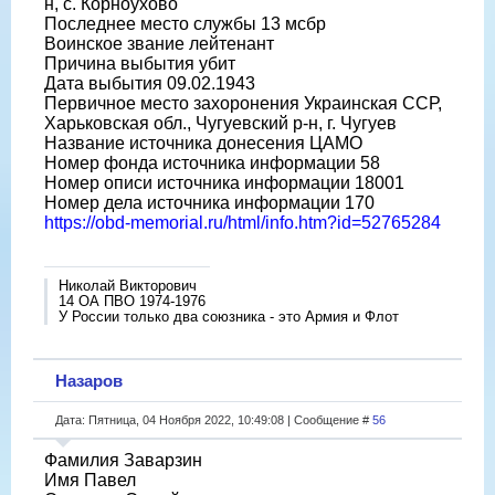
н, с. Корноухово
Последнее место службы 13 мсбр
Воинское звание лейтенант
Причина выбытия убит
Дата выбытия 09.02.1943
Первичное место захоронения Украинская ССР,
Харьковская обл., Чугуевский р-н, г. Чугуев
Название источника донесения ЦАМО
Номер фонда источника информации 58
Номер описи источника информации 18001
Номер дела источника информации 170
https://obd-memorial.ru/html/info.htm?id=52765284
Николай Викторович
14 ОА ПВО 1974-1976
У России только два союзника - это Армия и Флот
Назаров
Дата: Пятница, 04 Ноября 2022, 10:49:08 | Сообщение #
56
Фамилия Заварзин
Имя Павел