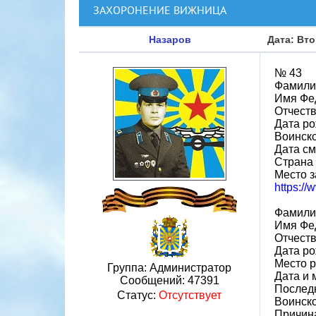
ЗАХОРОНЕНИЕ ВИЖНИЦА
Назаров
Дата: Вто
№ 43
Фамили
Имя Фе
Отчест
Дата ро
Воинско
Дата см
Страна
Место з
https:/
Фамили
Имя Фе
Отчест
Дата ро
Место р
Группа: Администратор
Дата и 
Сообщений:
47391
Последн
Статус:
Отсутствует
Воинско
Причин