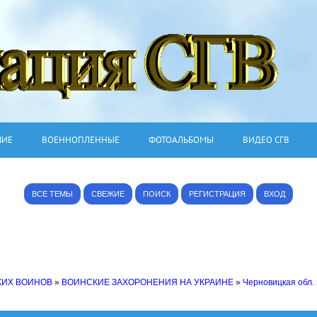
ШИЕ
ВОЕННОПЛЕННЫЕ
ФОТОАЛЬБОМЫ
ВИДЕО СГВ
ВСЕ ТЕМЫ
СВЕЖИЕ
ПОИСК
РЕГИСТРАЦИЯ
ВХОД
КИХ ВОИНОВ
»
ВОИНСКИЕ ЗАХОРОНЕНИЯ НА УКРАИНЕ
»
Черновицкая обл.