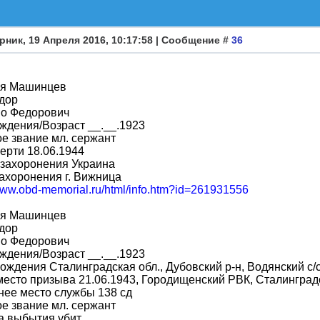
рник, 19 Апреля 2016, 10:17:58 | Сообщение #
36
я Машинцев
дор
во Федорович
ждения/Возраст __.__.1923
е звание мл. сержант
ерти 18.06.1944
 захоронения Украина
ахоронения г. Вижница
/www.obd-memorial.ru/html/info.htm?id=261931556
я Машинцев
дор
во Федорович
ждения/Возраст __.__.1923
ождения Сталинградская обл., Дубовский р-н, Водянский с/
место призыва 21.06.1943, Городищенский РВК, Сталинградс
ее место службы 138 сд
е звание мл. сержант
а выбытия убит