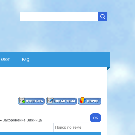
БЛОГ
FAQ
»
Захоронение Вижница