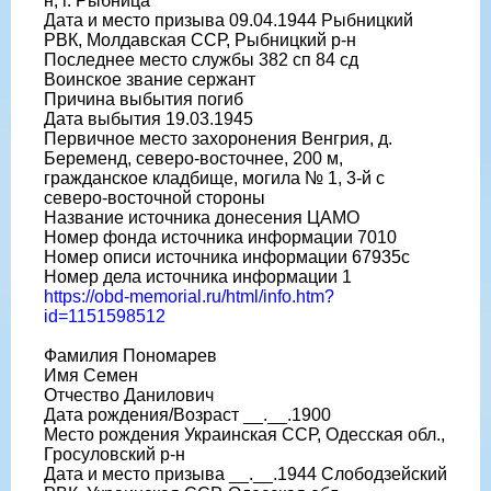
н, г. Рыбница
Дата и место призыва 09.04.1944 Рыбницкий
РВК, Молдавская ССР, Рыбницкий р-н
Последнее место службы 382 сп 84 сд
Воинское звание сержант
Причина выбытия погиб
Дата выбытия 19.03.1945
Первичное место захоронения Венгрия, д.
Беременд, северо-восточнее, 200 м,
гражданское кладбище, могила № 1, 3-й с
северо-восточной стороны
Название источника донесения ЦАМО
Номер фонда источника информации 7010
Номер описи источника информации 67935с
Номер дела источника информации 1
https://obd-memorial.ru/html/info.htm?
id=1151598512
Фамилия Пономарев
Имя Семен
Отчество Данилович
Дата рождения/Возраст __.__.1900
Место рождения Украинская ССР, Одесская обл.,
Гросуловский р-н
Дата и место призыва __.__.1944 Слободзейский