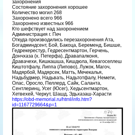
захоронения
Состояние захоронения хорошее
Количество могил 268
Захоронено всего 966
Захоронено известных 966
Кто шефствует над захоронением
Администрация г. Печ
Откуда производились перезахоронения Ата,
Богадминдсент, Бой, Бакоца, Беременд, Бишше,
Гедрекерестур, Гедресентмартон, Герчень,
Дончхаза (х. Петерфа), Дравапалконя,
Дравачехи, Кишкашша, Кишдюла, Кевагоселлеш
Киштотфалу, Липпа (Липово), Лужок, Магоч,
Мадярбой, Мадярсек, Матть, Мечекалья,
Надьбудмер, Надьвать, Надьтотфалу, Немети,
Олас, Оросло, Пеллерд, Сайк, Саланта,
Сентлеринц, Усег (Юсег), Хедьсентмартон,
Хетвехей, Черкут, Шашд, Эдьхазаш-Харасти
https://obd-memorial.ru/html/info.htm?
id=1167729664&p=1