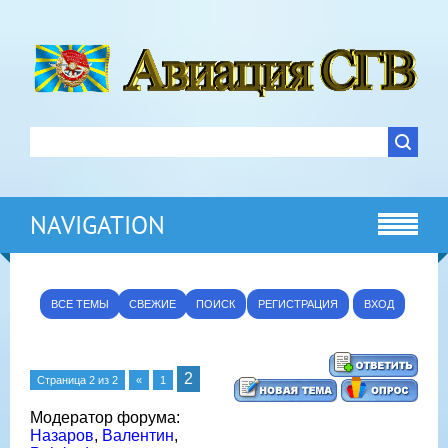
NAVIGATION
ВСЕ ТЕМЫ
СВЕЖИЕ
ПОИСК
РЕГИСТРАЦИЯ
ВХОД
2
Страница
2
из
2
«
1
Модератор форума:
Назаров
,
Валентин
,