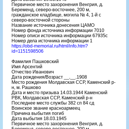
Первичное место захоронения Венгрия, д.
Беременд, северо-восточнее, 200 м,
гражданское кладбище, могила № 4, 1-й с
северо-восточной стороны
Название источника донесения ЦАМО
Номер фонда источника информации 7010
Номер описи источника информации 67935с
Номер дела источника информации 1
https://obd-memorial.ru/html/info.htm?
id=1151598506
Фамилия Пашковский
Имя Арсентий
Отчество Иванович
Дата рождения/Возраст __.__.1908
Место рождения Молдавская ССР, Каменский р-
н, м. Рашково
Дата и место призыва 14.03.1944 Каменский
РВК, Молдавская ССР, Каменский р-н
Последнее место службы 382 сп 84 сд
Воинское звание красноармеец
Причина выбытия погиб
Дата выбытия 18.03.1945
Первичное место захоронения Венгрия, д.
Беременд, северо-восточнее, 200 м,