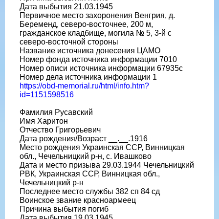
Дата выбытия 21.03.1945
Первичное место захоронения Венгрия, д.
Беременд, северо-восточнее, 200 м,
гражданское кладбище, могила № 5, 3-й с
северо-восточной стороны
Название источника донесения ЦАМО
Номер фонда источника информации 7010
Номер описи источника информации 67935с
Номер дела источника информации 1
https://obd-memorial.ru/html/info.htm?
id=1151598516
Фамилия Русавский
Имя Харитон
Отчество Григорьевич
Дата рождения/Возраст __.__.1916
Место рождения Украинская ССР, Винницкая
обл., Чечельницкий р-н, с. Ивашково
Дата и место призыва 29.03.1944 Чечельницкий
РВК, Украинская ССР, Винницкая обл.,
Чечельницкий р-н
Последнее место службы 382 сп 84 сд
Воинское звание красноармеец
Причина выбытия погиб
Дата выбытия 19.03.1945