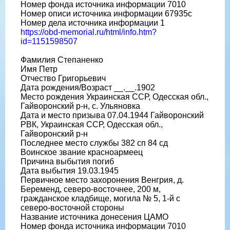
Номер фонда источника информации 7010
Номер описи источника информации 67935с
Номер дела источника информации 1
https://obd-memorial.ru/html/info.htm?
id=1151598507
Фамилия Степаненко
Имя Петр
Отчество Григорьевич
Дата рождения/Возраст __.__.1902
Место рождения Украинская ССР, Одесская обл.,
Гайворонский р-н, с. Ульяновка
Дата и место призыва 07.04.1944 Гайворонский
РВК, Украинская ССР, Одесская обл.,
Гайворонский р-н
Последнее место службы 382 сп 84 сд
Воинское звание красноармеец
Причина выбытия погиб
Дата выбытия 19.03.1945
Первичное место захоронения Венгрия, д.
Беременд, северо-восточнее, 200 м,
гражданское кладбище, могила № 5, 1-й с
северо-восточной стороны
Название источника донесения ЦАМО
Номер фонда источника информации 7010