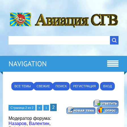
NAVIGATION
ВСЕ ТЕМЫ
СВЕЖИЕ
ПОИСК
РЕГИСТРАЦИЯ
ВХОД
2
Страница
2
из
2
«
1
Модератор форума:
Назаров
,
Валентин
,