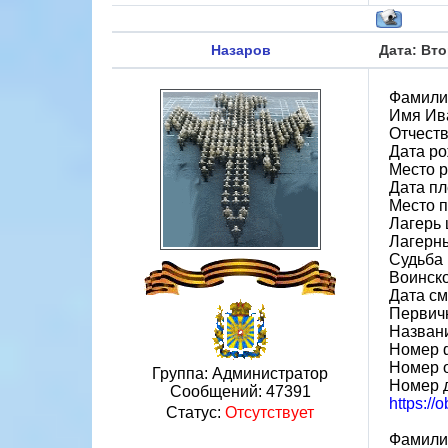
Назаров
Дата: Вто
Фамили
Имя Ив
Отчест
Дата ро
Место 
Дата пл
Место 
Лагерь 
Лагерн
Судьба 
Воинск
Дата см
Первич
Назван
Номер 
Номер 
Группа: Администратор
Номер 
Сообщений:
47391
https://
Статус:
Отсутствует
Фамили