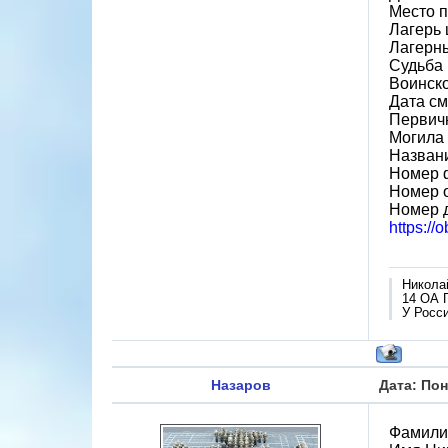
Место 
Лагерь 
Лагерн
Судьба 
Воинск
Дата см
Первич
Могила 
Назван
Номер 
Номер 
Номер 
https://
Никола
14 ОА 
У Росси
Назаров
Дата: Пон
Фамили