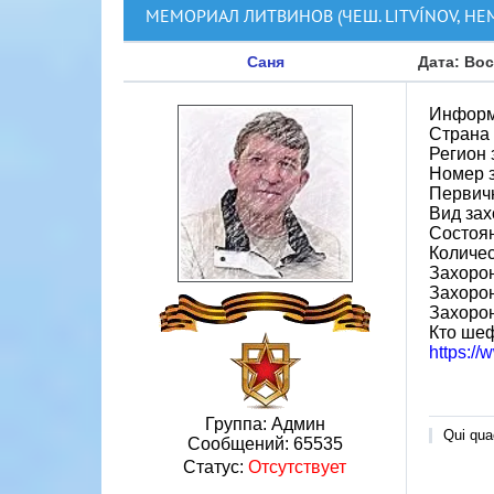
МЕМОРИАЛ ЛИТВИНОВ (ЧЕШ. LITVÍNOV, НЕ
Саня
Дата: Вос
Информ
Страна
Регион 
Номер 
Первичн
Вид зах
Состоя
Количес
Захорон
Захорон
Захоро
Кто шеф
https:/
Группа: Админ
Qui quae
Сообщений:
65535
Статус:
Отсутствует