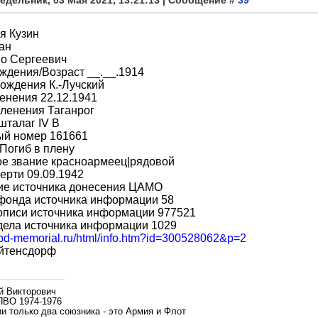
едельник, 03 Мая 2021, 13:21:13 | Сообщение #
39
я Кузин
ан
во Сергеевич
ждения/Возраст __.__.1914
ождения К.-Лучский
енения 22.12.1941
ленения Таганрог
шталаг IV B
ый номер 161661
Погиб в плену
ое звание красноармеец|рядовой
ерти 09.09.1942
ие источника донесения ЦАМО
фонда источника информации 58
описи источника информации 977521
дела источника информации 1029
/obd-memorial.ru/html/info.htm?id=300528062&p=2
йтенсдорф
й Викторович
ПВО 1974-1976
и только два союзника - это Армия и Флот