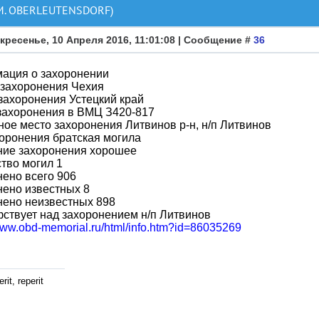
М. OBERLEUTENSDORF)
кресенье, 10 Апреля 2016, 11:01:08 | Сообщение #
36
ация о захоронении
 захоронения Чехия
захоронения Устецкий край
захоронения в ВМЦ З420-817
ое место захоронения Литвинов р-н, н/п Литвинов
оронения братская могила
ние захоронения хорошее
тво могил 1
ено всего 906
ено известных 8
нено неизвестных 898
ствует над захоронением н/п Литвинов
/www.obd-memorial.ru/html/info.htm?id=86035269
rit, reperit