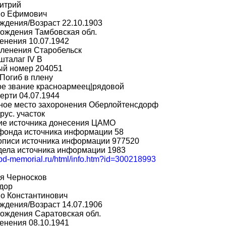
итрий
во Ефимович
ждения/Возраст 22.10.1903
ождения Тамбовская обл.
енения 10.07.1942
пленения Старобельск
шталаг IV B
ый номер 204051
Погиб в плену
ое звание красноармеец|рядовой
ерти 04.07.1944
ное место захоронения Оберлойтенсдорф
рус. участок
ие источника донесения ЦАМО
фонда источника информации 58
описи источника информации 977520
дела источника информации 1983
obd-memorial.ru/html/info.htm?id=300218993
я Черносков
дор
о Константинович
ждения/Возраст 14.07.1906
ождения Саратовская обл.
енения 08.10.1941