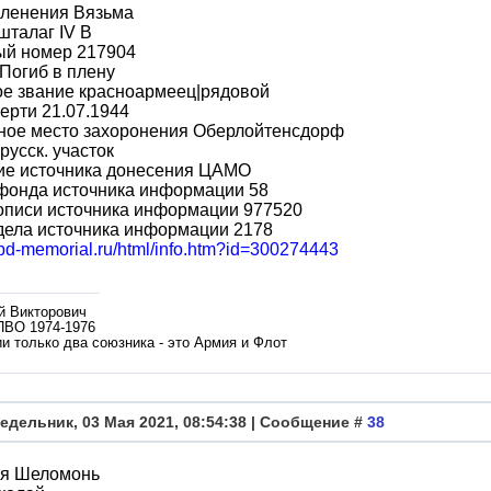
пленения Вязьма
шталаг IV B
ый номер 217904
Погиб в плену
ое звание красноармеец|рядовой
ерти 21.07.1944
ное место захоронения Оберлойтенсдорф
русск. участок
ие источника донесения ЦАМО
фонда источника информации 58
описи источника информации 977520
дела источника информации 2178
obd-memorial.ru/html/info.htm?id=300274443
й Викторович
ПВО 1974-1976
и только два союзника - это Армия и Флот
едельник, 03 Мая 2021, 08:54:38 | Сообщение #
38
я Шеломонь