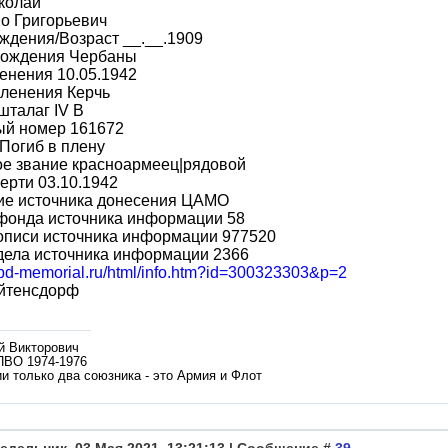
колай
о Григорьевич
ждения/Возраст __.__.1909
рождения Чербаны
енения 10.05.1942
пленения Керчь
шталаг IV B
ый номер 161672
Погиб в плену
ое звание красноармеец|рядовой
ерти 03.10.1942
ие источника донесения ЦАМО
фонда источника информации 58
описи источника информации 977520
дела источника информации 2366
/obd-memorial.ru/html/info.htm?id=300323303&p=2
йтенсдорф
й Викторович
ПВО 1974-1976
и только два союзника - это Армия и Флот