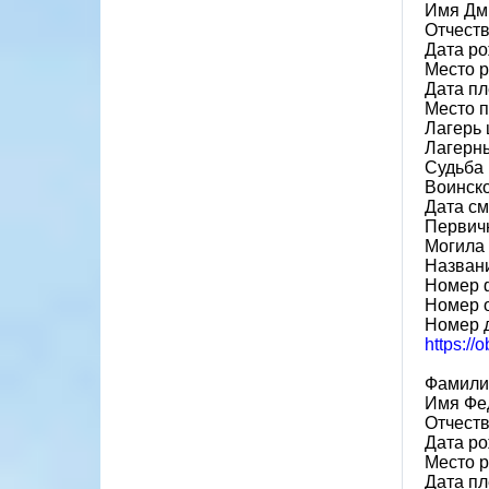
Имя Дм
Отчест
Дата ро
Место р
Дата пл
Место 
Лагерь 
Лагерн
Судьба 
Воинск
Дата см
Первич
Могила 
Назван
Номер 
Номер 
Номер 
https://
Фамили
Имя Фе
Отчеств
Дата ро
Место р
Дата пл