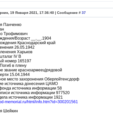
рник, 19 Января 2021, 17:36:40 | Сообщение #
37
я Панченко
ан
во Трофимович
ждения/Возраст __.__.1904
рождения Краснодарский край
енения 26.05.1942
пленения Харьков
шталаг IV B
ый номер 165197
Погиб в плену
ое звание красноармеец|рядовой
ерти 15.04.1944
ное место захоронения Оберлойтенсдорф
ие источника донесения ЦАМО
фонда источника информации 58
описи источника информации 977520
дела источника информации 1921
obd-memorial.ru/html/info.htm?id=300201561
я Шейкин