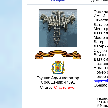
Назаров
Дата: Пон
Фамили
Имя Ив
Отчест
Дата ро
Место р
Дата пл
Место п
Лагерь 
Лагерн
Судьба 
Воинск
Дата см
Назван
Номер 
Номер 
Номер 
Группа: Администратор
https:/
Сообщений:
47391
Оберло
Статус:
Отсутствует
Никола
14 ОА 
У Росси