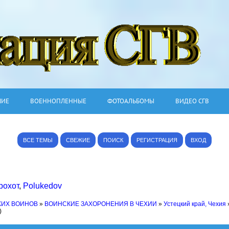
ШИЕ
ВОЕННОПЛЕННЫЕ
ФОТОАЛЬБОМЫ
ВИДЕО СГВ
ВСЕ ТЕМЫ
СВЕЖИЕ
ПОИСК
РЕГИСТРАЦИЯ
ВХОД
рохот
,
Polukedov
КИХ ВОИНОВ
»
ВОИНСКИЕ ЗАХОРОНЕНИЯ В ЧЕХИИ
»
Устецкий край, Чехия
)