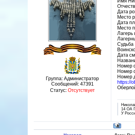
Имя Ни
Отчеств
Дата ро
Место 
Дата пл
Место 
Лагерь 
Лагерн
Судьба 
Воинск
Дата см
Назван
Номер 
Номер 
Номер 
Группа: Администратор
https:/
Сообщений:
47391
Оберло
Статус:
Отсутствует
Никола
14 ОА 
У Росси