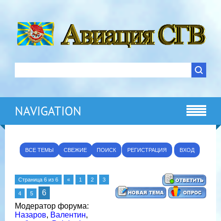
NAVIGATION
ВСЕ ТЕМЫ
СВЕЖИЕ
ПОИСК
РЕГИСТРАЦИЯ
ВХОД
Страница
6
из
6
«
1
2
3
6
4
5
Модератор форума:
Назаров
,
Валентин
,