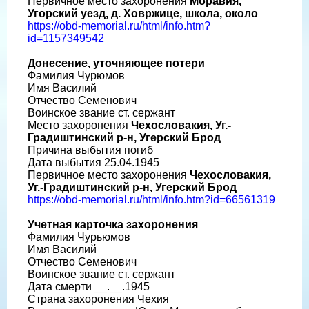
Первичное место захоронения
Моравия,
Угорский уезд, д. Ховржице, школа, около
https://obd-memorial.ru/html/info.htm?
id=1157349542
Донесение, уточняющее потери
Фамилия Чурюмов
Имя Василий
Отчество Семенович
Воинское звание ст. сержант
Место захоронения
Чехословакия, Уг.-
Градиштинский р-н, Угерский Брод
Причина выбытия погиб
Дата выбытия 25.04.1945
Первичное место захоронения
Чехословакия,
Уг.-Градиштинский р-н, Угерский Брод
https://obd-memorial.ru/html/info.htm?id=66561319
Учетная карточка захоронения
Фамилия Чурьюмов
Имя Василий
Отчество Семенович
Воинское звание ст. сержант
Дата смерти __.__.1945
Страна захоронения Чехия