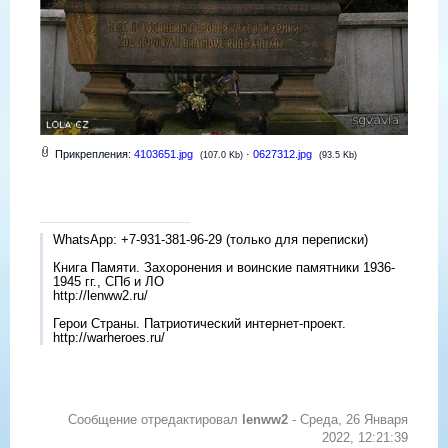
Прикрепления:
4103651.jpg
·
0627312.jpg
(107.0 Kb)
(93.5 Kb)
WhatsApp: +7-931-381-96-29 (только для переписки)
Книга Памяти. Захоронения и воинские памятники 1936-
1945 гг., СПб и ЛО
http://lenww2.ru/
Герои Страны. Патриотический интернет-проект.
http://warheroes.ru/
Сообщение отредактировал
lenww2
-
Среда, 26 Января
2022, 12:21:39