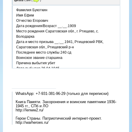
Цитата
Саня
(
)
Фамилия Букоткин
Имя Ефим
Отчество Егорович
Дата рождения/Возраст __.__.1909
Место рождения Саратовская обл., г. Ртищево, с.
Володарка
Дата и место призыва __.__.1941, Ртищевский РВК,
Саратовская обл., Ртищевский р-н
Последнее место службы 240 сд
Воинское звание старшина
Причина выбытия убит
Дата выбытия 26.04.1945
Первичное место захоронения Чехословакия, Моравия, г.
Угерски-Брод
Название источника информации ЦАМО
Номер фонда источника информации 58
WhatsApp: +7-931-381-96-29 (только для переписки)
Номер описи источника информации 18003
Номер дела источника информации 787
Книга Памяти. Захоронения и воинские памятники 1936-
https://www.obd-memorial.ru/html/info.htm?id=4449690
1945 гг., СПб и ЛО
http://lenww2.ru/
Герои Страны. Патриотический интернет-проект.
http://warheroes.ru/