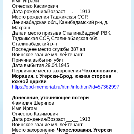
Имя Играли
Отчество Касимович
Дата рождения/Возраст __.__.1913
Место рождения Таджикская ССР,
Ленинабадская обл., Канибадамский р-н, д.
Махраш
Дата и место призыва Сталинабадский РВК,
Таджикская ССР, Сталинабадская обл.,
Сталинабадский р-н
Последнее место службы 387 ап
Воинское звание мл. лейтенант
Причина выбытия убит
Дата выбытия 29.04.1945
Первичное место захоронения
Чехословакия,
Моравия, г. Угерски-Брод, южная сторона
южной церкви
https://obd-memorial.ru/html/info.htm?id=57362997
Донесение, уточняющее потери
Фамилия Шерипов
Имя Иргам
Отчество Казимович
Дата рождения/Возраст __.__.1913
Воинское звание мл. лейтенант
Место захоронения
Чехословакия, Угерски