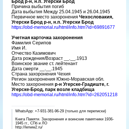
Брод р-н, н.п. Угерски Брод
Причина выбытия погиб
Дата выбытия Между 25.04.1945 и 26.04.1945
Первичное место захоронения
Чехословакия,
Угерски Брод р-н, н.п. Угерски Брод
https://obd-memorial.ru/html/info.htm?id=69891677
Учетная карточка захоронения
Фамилия Серипов
Имя И.
Отчество Казимович
Дата рождения/Возраст __.__.1913
Воинское звание ст. лейтенант
Дата смерти __.__.1945
Страна захоронения Чехия
Регион захоронения Южно-Моравская обл.
Место захоронения
р-н Угерске-Градиште, г.
Угерске-Брод, парк возле кладбища
https://obd-memorial.ru/html/info.htm?id=262051218
WhatsApp: +7-931-381-96-29 (только для переписки)
Книга Памяти. Захоронения и воинские памятники 1936-
1945 гг., СПб и ЛО
http://lenww2.ru/