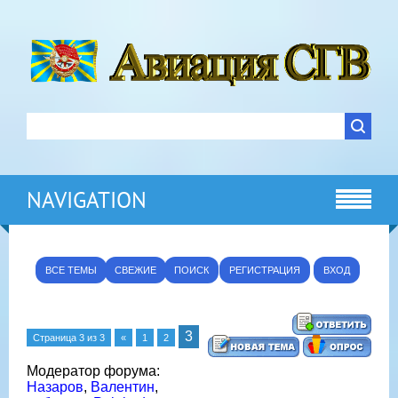
NAVIGATION
ВСЕ ТЕМЫ
СВЕЖИЕ
ПОИСК
РЕГИСТРАЦИЯ
ВХОД
3
Страница
3
из
3
«
1
2
Модератор форума:
Назаров
,
Валентин
,