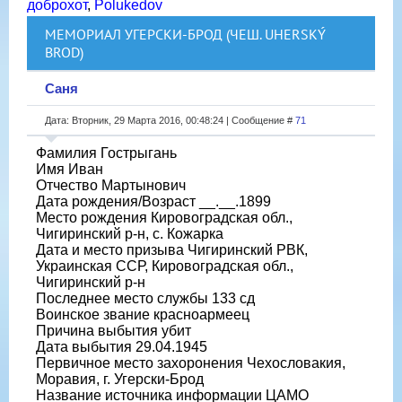
доброхот
,
Polukedov
МЕМОРИАЛ УГЕРСКИ-БРОД (ЧЕШ. UHERSKÝ
BROD)
Саня
Дата: Вторник, 29 Марта 2016, 00:48:24 | Сообщение #
71
Фамилия Гострыгань
Имя Иван
Отчество Мартынович
Дата рождения/Возраст __.__.1899
Место рождения Кировоградская обл.,
Чигиринский р-н, с. Кожарка
Дата и место призыва Чигиринский РВК,
Украинская ССР, Кировоградская обл.,
Чигиринский р-н
Последнее место службы 133 сд
Воинское звание красноармеец
Причина выбытия убит
Дата выбытия 29.04.1945
Первичное место захоронения Чехословакия,
Моравия, г. Угерски-Брод
Название источника информации ЦАМО