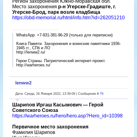
Регион захоронения Южно-Моравская обл.
Место захоронения
р-н Угерске-Градиште, г.
Угерске-Брод, парк возле кладбища
https://obd-memorial.ru/html/info.htm?id=262051210
WhatsApp: +7-931-381-96-29 (только для переписки)
Книга Памяти. Захоронения и воинские памятники 1936-
1945 гг., СПб и ЛО
http://lenww2.ru/
Герои Страны. Патриотический интернет-проект.
http://warheroes.ru/
lenww2
Дата: Среда, 26 Января 2022, 13:39:09 | Сообщение #
79
Шарипов Иргаш Касымович — Герой
Советского Союза
https://warheroes.ru/hero/hero.asp?Hero_id=10398
Первичное место захоронения
Фамилия Шарипов