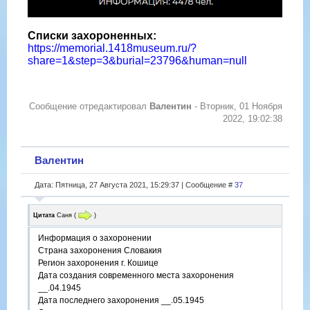
Списки захороненных:
https://memorial.1418museum.ru/?
share=1&step=3&burial=23796&human=null
Сообщение отредактировал
Валентин
-
Вторник, 01 Ноября
2022, 19:02:38
Валентин
Дата: Пятница, 27 Августа 2021, 15:29:37 | Сообщение #
37
Цитата
Саня
(
)
Информация о захоронении
Страна захоронения Словакия
Регион захоронения г. Кошице
Дата создания современного места захоронения
__.04.1945
Дата последнего захоронения __.05.1945