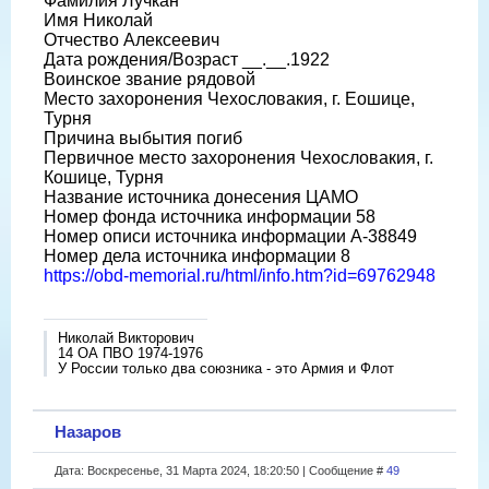
Фамилия Лучкан
Имя Николай
Отчество Алексеевич
Дата рождения/Возраст __.__.1922
Воинское звание рядовой
Место захоронения Чехословакия, г. Еошице,
Турня
Причина выбытия погиб
Первичное место захоронения Чехословакия, г.
Кошице, Турня
Название источника донесения ЦАМО
Номер фонда источника информации 58
Номер описи источника информации A-38849
Номер дела источника информации 8
https://obd-memorial.ru/html/info.htm?id=69762948
Николай Викторович
14 ОА ПВО 1974-1976
У России только два союзника - это Армия и Флот
Назаров
Дата: Воскресенье, 31 Марта 2024, 18:20:50 | Сообщение #
49