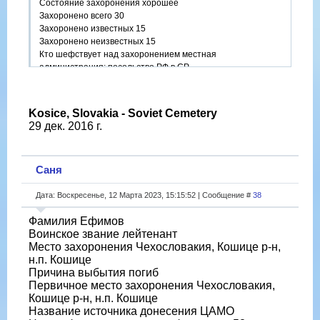
Состояние захоронения хорошее
Захоронено всего 30
Захоронено известных 15
Захоронено неизвестных 15
Кто шефствует над захоронением местная
администрация; посольство РФ в СР
Kosice, Slovakia - Soviet Cemetery
29 дек. 2016 г.
Саня
Дата: Воскресенье, 12 Марта 2023, 15:15:52 | Сообщение #
38
Фамилия Ефимов
Воинское звание лейтенант
Место захоронения Чехословакия, Кошице р-н,
н.п. Кошице
Причина выбытия погиб
Первичное место захоронения Чехословакия,
Кошице р-н, н.п. Кошице
Название источника донесения ЦАМО