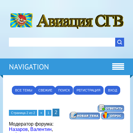
NAVIGATION
ВСЕ ТЕМЫ
СВЕЖИЕ
ПОИСК
РЕГИСТРАЦИЯ
ВХОД
2
Страница
2
из
2
«
1
Модератор форума:
Назаров
,
Валентин
,