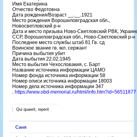
Имя Екатерина
Отчество Федотовна
Дата рождения/Возраст __.__.1921
Место рождения Ворошиловградская обл.,
Новосветловский р-н
Дата и место призыва Ново-Светловский РВК, Украин
ССР, Ворошиловградская обл., Ново-Светловский р-н
Последнее место службы штаб 81 Гв. сд
Воинское звание гв. мл. сержант
Причина выбытия убит
Дата выбытия 22.02.1945
Место выбытия Чехословакия, с. Барт
Название источника информации ЦАМО
Номер фонда источника информации 58
Номер описи источника информации 18003
Номер дела источника информации 347
.
https://www.obd-memorial.ru/html/info.htm?id=56511877
Qui quaerit, reperit
Саня