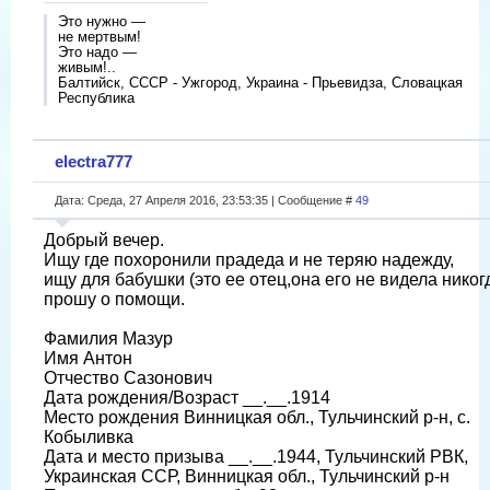
Это нужно —
не мертвым!
Это надо —
живым!..
Балтийск, СССР - Ужгород, Украина - Прьевидза, Словацкая
Республика
electra777
Дата: Среда, 27 Апреля 2016, 23:53:35 | Сообщение #
49
Добрый вечер.
Ищу где похоронили прадеда и не теряю надежду,
ищу для бабушки (это ее отец,она его не видела никогд
прошу о помощи.
Фамилия Мазур
Имя Антон
Отчество Сазонович
Дата рождения/Возраст __.__.1914
Место рождения Винницкая обл., Тульчинский р-н, с.
Кобыливка
Дата и место призыва __.__.1944, Тульчинский РВК,
Украинская ССР, Винницкая обл., Тульчинский р-н