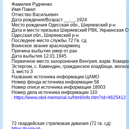
Фамилия Рудченко
Имя Павел
Отчество Васильевич
Дата рождения/Возраст __.__.1924
Место рождения Одесская обл., Ширяевский р-н
Дата и место призыва Ширяевский РВК, Украинская С
Одесская обл., Ширяевский р-н
Последнее место службы 72 Гв. сд
Воинское звание красноармеец
Причина выбытия умер от ран
Дата выбытия 12.01.1945
Первичное место захоронения Венгрия, варм. Комаро
Эстергом, с. Камендин, гражданское кладбище, могил
3, место 3
Название источника информации ЦАМО
Номер фонда источника информации 58
Номер описи источника информации 18003
Номер дела источника информации 110
.
https://www.obd-memorial.ru/html/info.htm?id=4625412
72 гвардейская стрелковая дивизия (72 гв. сд)
https://pamyat-