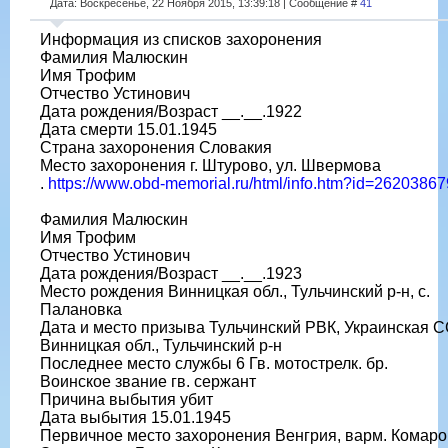
Дата: Воскресенье, 22 Ноября 2015, 13:39:18 | Сообщение #
41
Информация из списков захоронения
Фамилия Малюскин
Имя Трофим
Отчество Устинович
Дата рождения/Возраст __.__.1922
Дата смерти 15.01.1945
Страна захоронения Словакия
Место захоронения г. Штурово, ул. Швермова
.
https://www.obd-memorial.ru/html/info.htm?id=26203867
Фамилия Малюскин
Имя Трофим
Отчество Устинович
Дата рождения/Возраст __.__.1923
Место рождения Винницкая обл., Тульчинский р-н, с.
Палановка
Дата и место призыва Тульчинский РВК, Украинская С
Винницкая обл., Тульчинский р-н
Последнее место службы 6 Гв. мотострелк. бр.
Воинское звание гв. сержант
Причина выбытия убит
Дата выбытия 15.01.1945
Первичное место захоронения Венгрия, варм. Комаро