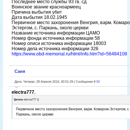
Последнее место службы 93 гв. сд
Воинское звание красноармеец
Причина выбытия убит
Дата выбытия 18.02.1945
Первичное место захоронения Венгрия, варм. Комаро
Эстергом, с. Паркань, около церкви
Название источника информации ЦАМО
Номер фонда источника информации 58
Номер описи источника информации 18003
Номер дела источника информации 326
https://www.obd-memorial.ru/html/info.htm?id=56484108
Саня
Дата: Четверг, 28 Апреля 2016, 00:51:29 | Сообщение #
50
electra777
,
Цитата
electra777
(
)
Первичное место захоронения Венгрия, варм. Комаром-Эстергом, с.
Паркань, около церкви