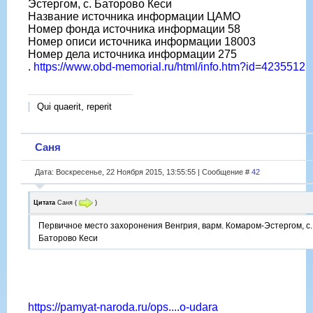
Эстергом, с. Баторово Кеси
Название источника информации ЦАМО
Номер фонда источника информации 58
Номер описи источника информации 18003
Номер дела источника информации 275
.
https://www.obd-memorial.ru/html/info.htm?id=4235512
Qui quaerit, reperit
Саня
Дата: Воскресенье, 22 Ноября 2015, 13:55:55 | Сообщение #
42
Цитата
Саня
(
)
Первичное место захоронения Венгрия, варм. Комаром-Эстергом, с.
Баторово Кеси
https://pamyat-naroda.ru/ops....o-udara