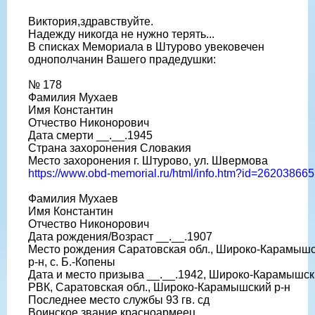
Виктория,здравствуйте.
Надежду никогда не нужно терять...
В списках Мемориала в Штурово увековечен
однополчанин Вашего прадедушки:
№ 178
Фамилия Мухаев
Имя Константин
Отчество Никонорович
Дата смерти __.__.1945
Страна захоронения Словакия
Место захоронения г. Штурово, ул. Швермова
https://www.obd-memorial.ru/html/info.htm?id=262038665
Фамилия Мухаев
Имя Константин
Отчество Никонорович
Дата рождения/Возраст __.__.1907
Место рождения Саратовская обл., Широко-Карамыш
р-н, с. Б.-Копены
Дата и место призыва __.__.1942, Широко-Карамышс
РВК, Саратовская обл., Широко-Карамышский р-н
Последнее место службы 93 гв. сд
Воинское звание красноармеец