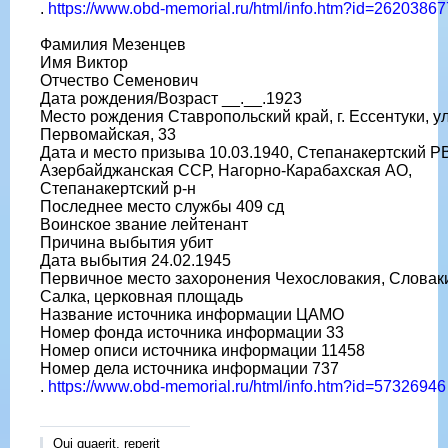
.
https://www.obd-memorial.ru/html/info.htm?id=26203867
Фамилия Мезенцев
Имя Виктор
Отчество Семенович
Дата рождения/Возраст __.__.1923
Место рождения Ставропольский край, г. Ессентуки, ул
Первомайская, 33
Дата и место призыва 10.03.1940, Степанакертский Р
Азербайджанская ССР, Нагорно-Карабахская АО,
Степанакертский р-н
Последнее место службы 409 сд
Воинское звание лейтенант
Причина выбытия убит
Дата выбытия 24.02.1945
Первичное место захоронения Чехословакия, Словаки
Салка, церковная площадь
Название источника информации ЦАМО
Номер фонда источника информации 33
Номер описи источника информации 11458
Номер дела источника информации 737
.
https://www.obd-memorial.ru/html/info.htm?id=57326946
Qui quaerit, reperit