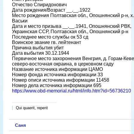
Отчество Спиридонович
Дата рождения/Возраст __.__.1922
Место рождения Полтавская обл., Опошнянский р-н, х.
Васьки
Дата и место призыва __.__.1941, Опошнянский РВК,
Украинская ССР, Полтавская обл., Опошнянский р-н
Последнее место службы ок 53 сд
Воинское звание гв. лейтенант
Причина выбытия убит
Дата выбытия 30.12.1944
Первичное место захоронения Венгрия, д. Горам-Кев
северо-восточная окраина, в церковном саду
Название источника информации ЦАМО
Номер фонда источника информации 33
Номер описи источника информации 11458
Номер дела источника информации 695
https://www.obd-memorial.ru/html/info.htm?id=56736210
Qui quaerit, reperit
Саня