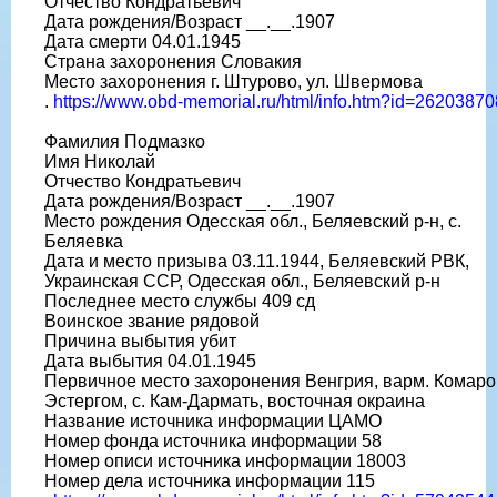
Отчество Кондратьевич
Дата рождения/Возраст __.__.1907
Дата смерти 04.01.1945
Страна захоронения Словакия
Место захоронения г. Штурово, ул. Швермова
.
https://www.obd-memorial.ru/html/info.htm?id=26203870
Фамилия Подмазко
Имя Николай
Отчество Кондратьевич
Дата рождения/Возраст __.__.1907
Место рождения Одесская обл., Беляевский р-н, с.
Беляевка
Дата и место призыва 03.11.1944, Беляевский РВК,
Украинская ССР, Одесская обл., Беляевский р-н
Последнее место службы 409 сд
Воинское звание рядовой
Причина выбытия убит
Дата выбытия 04.01.1945
Первичное место захоронения Венгрия, варм. Комаро
Эстергом, с. Кам-Дармать, восточная окраина
Название источника информации ЦАМО
Номер фонда источника информации 58
Номер описи источника информации 18003
Номер дела источника информации 115