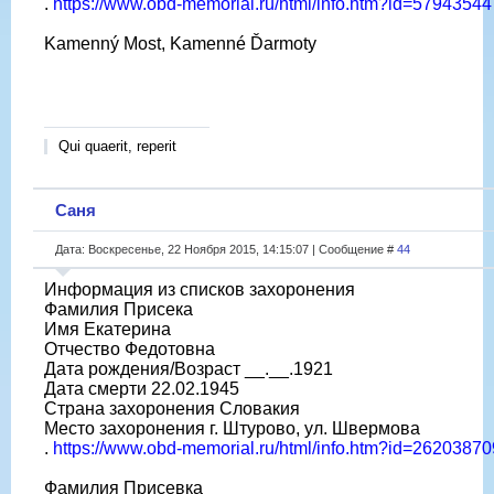
.
https://www.obd-memorial.ru/html/info.htm?id=57943544
Kamenný Most, Kamenné Ďarmoty
Qui quaerit, reperit
Саня
Дата: Воскресенье, 22 Ноября 2015, 14:15:07 | Сообщение #
44
Информация из списков захоронения
Фамилия Присека
Имя Екатерина
Отчество Федотовна
Дата рождения/Возраст __.__.1921
Дата смерти 22.02.1945
Страна захоронения Словакия
Место захоронения г. Штурово, ул. Швермова
.
https://www.obd-memorial.ru/html/info.htm?id=26203870
Фамилия Присевка