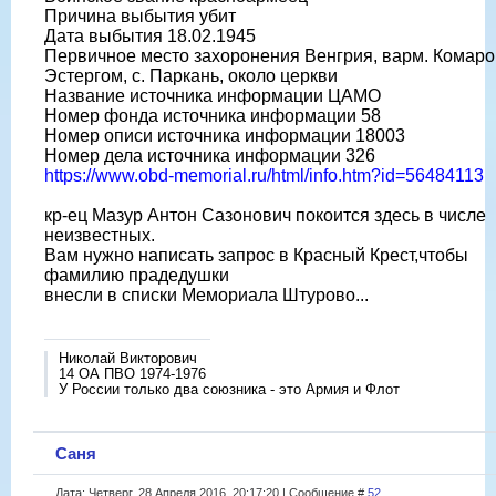
Причина выбытия убит
Дата выбытия 18.02.1945
Первичное место захоронения Венгрия, варм. Комаро
Эстергом, с. Паркань, около церкви
Название источника информации ЦАМО
Номер фонда источника информации 58
Номер описи источника информации 18003
Номер дела источника информации 326
https://www.obd-memorial.ru/html/info.htm?id=56484113
кр-ец Мазур Антон Сазонович покоится здесь в числе
неизвестных.
Вам нужно написать запрос в Красный Крест,чтобы
фамилию прадедушки
внесли в списки Мемориала Штурово...
Николай Викторович
14 ОА ПВО 1974-1976
У России только два союзника - это Армия и Флот
Саня
Дата: Четверг, 28 Апреля 2016, 20:17:20 | Сообщение #
52