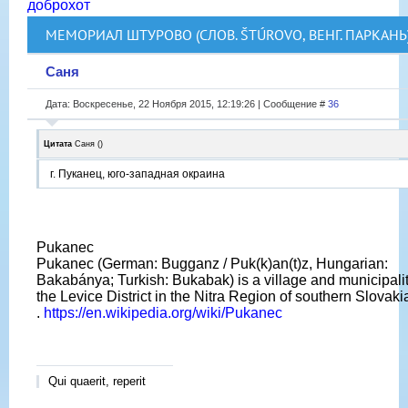
доброхот
МЕМОРИАЛ ШТУРОВО (СЛОВ. ŠTÚROVO, ВЕНГ. ПАРКАНЬ
Саня
Дата: Воскресенье, 22 Ноября 2015, 12:19:26 | Сообщение #
36
Цитата
Саня
(
)
г. Пуканец, юго-западная окраина
Pukanec
Pukanec (German: Bugganz / Puk(k)an(t)z, Hungarian:
Bakabánya; Turkish: Bukabak) is a village and municipalit
the Levice District in the Nitra Region of southern Slovaki
.
https://en.wikipedia.org/wiki/Pukanec
Qui quaerit, reperit