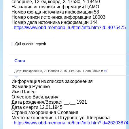
севернее, 12 км, коорд. X-47530, Y-18450
Название источника информации ЦАМО
Номер фонда источника информации 58
Номер описи источника информации 18003
Номер дела источника информации 144
.
https://www.obd-memorial.ru/html/info.htm?id=4075475
Qui quaerit, reperit
Саня
Дата: Воскресенье, 22 Ноября 2015, 14:42:36 | Сообщение #
46
Информация из списков захоронения
Фамилия Рученко
Имя Павел
Отчество Васильевич
Дата рождения/Возраст __.__.1921
Дата смерти 12.01.1945
Страна захоронения Словакия
Место захоронения г. Штурово, ул. Швермова
.
https://www.obd-memorial.ru/html/info.htm?id=26203874