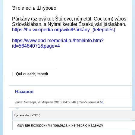
Это и есть Штурово.
Párkány (szlovákul: Štúrovo, németül: Gockern) város
Szlovákiában, a Nyitrai kerület Érsekújvári járásában.
https://hu.wikipedia.org/wiki/Párkány_(település)
https://www.obd-memorial.ru/html/info.htm?
id=56484071&page=4
Qui quaerit, reperit
Назаров
Дата: Четверг, 28 Апреля 2016, 04:58:46 | Сообщение #
51
Цитата
electra777
(
)
Ищу где похоронили прадеда и не теряю надежду