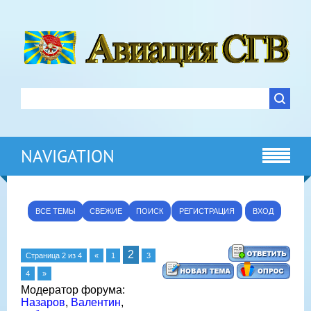
NAVIGATION
ВСЕ ТЕМЫ
СВЕЖИЕ
ПОИСК
РЕГИСТРАЦИЯ
ВХОД
2
Страница
2
из
4
«
1
3
4
»
Модератор форума:
Назаров
,
Валентин
,