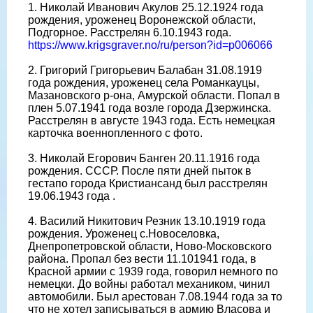
1. Николай Иванович Акулов 25.12.1924 года
рождения, уроженец Воронежской области,
Подгорное. Расстрелян 6.10.1943 года.
https://www.krigsgraver.no/ru/person?id=p006066
2. Григорий Григорьевич Балабан 31.08.1919
года рождения, уроженец села Романкауцы,
Мазановского р-она, Амурской области. Попал в
плен 5.07.1941 года возле города Дзержинска.
Расстрелян в августе 1943 года. Есть немецкая
карточка военнопленного с фото.
3. Николай Егорович Банген 20.11.1916 года
рождения. СССР. После пяти дней пыток в
гестапо города Кристиансанд был расстрелян
19.06.1943 года .
4. Василий Никитович Резник 13.10.1919 года
рождения. Уроженец с.Новоселовка,
Днепропетровской области, Ново-Московского
района. Пропал без вести 11.101941 года, в
Красной армии с 1939 года, говорил немного по
немецки. До войны работал механиком, чинил
автомобили. Был арестован 7.08.1944 года за то
что не хотел записываться в армию Власова и