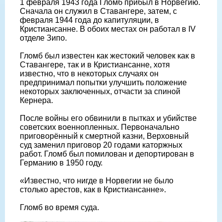
1 февраля 1943 года Гломб прибыл в Норвегию.
Сначала он служил в Ставангере, затем, с
февраля 1944 года до капитуляции, в
Кристиансанне. В обоих местах он работал в IV
отделе Зипо.
Гломб был известен как жестокий человек как в
Ставангере, так и в Кристиансанне, хотя
известно, что в некоторых случаях он
предпринимал попытки улучшить положение
некоторых заключенных, отчасти за спиной
Кернера.
После войны его обвинили в пытках и убийстве
советских военнопленных. Первоначально
приговорённый к смертной казни, Верховный
суд заменил приговор 20 годами каторжных
работ. Гломб был помилован и депортирован в
Германию в 1950 году.
«Известно, что нигде в Норвегии не было
столько арестов, как в Кристиансанне».
Гломб во время суда.