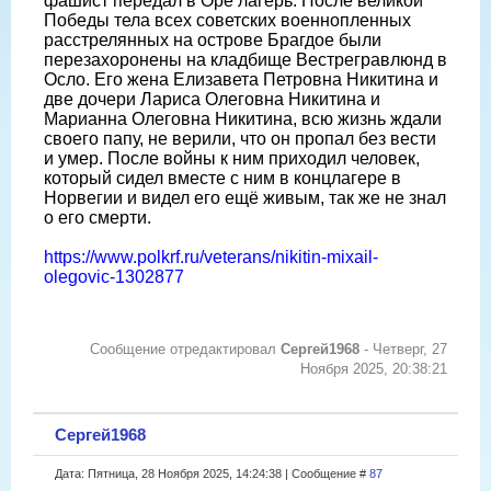
фашист передал в Оре лагерь. После великой
Победы тела всех советских военнопленных
расстрелянных на острове Брагдое были
перезахоронены на кладбище Вестрегравлюнд в
Осло. Его жена Елизавета Петровна Никитина и
две дочери Лариса Олеговна Никитина и
Марианна Олеговна Никитина, всю жизнь ждали
своего папу, не верили, что он пропал без вести
и умер. После войны к ним приходил человек,
который сидел вместе с ним в концлагере в
Норвегии и видел его ещё живым, так же не знал
о его смерти.
https://www.polkrf.ru/veterans/nikitin-mixail-
olegovic-1302877
Сообщение отредактировал
Сергей1968
-
Четверг, 27
Ноября 2025, 20:38:21
Сергей1968
Дата: Пятница, 28 Ноября 2025, 14:24:38 | Сообщение #
87