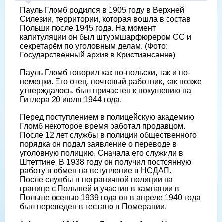
Пауль Гломб родился в 1905 году в Верхней
Силезии, территории, которая вошла в состав
Польши после 1945 года. На момент
капитуляции он был штурмшарфюрером СС и
секретарём по уголовным делам. (Фото:
Государственный архив в Кристиансанне)
Пауль Гломб говорил как по-польски, так и по-
немецки. Его отец, почтовый работник, как позже
утверждалось, был причастен к покушению на
Гитлера 20 июля 1944 года.
Перед поступлением в полицейскую академию
Гломб некоторое время работал продавцом.
После 12 лет службы в полиции общественного
порядка он подал заявление о переводе в
уголовную полицию. Сначала его служили в
Штеттине. В 1938 году он получил постоянную
работу в обмен на вступление в НСДАП.
После службы в пограничной полиции на
границе с Польшей и участия в кампании в
Польше осенью 1939 года он в апреле 1940 года
был переведен в гестапо в Померании.