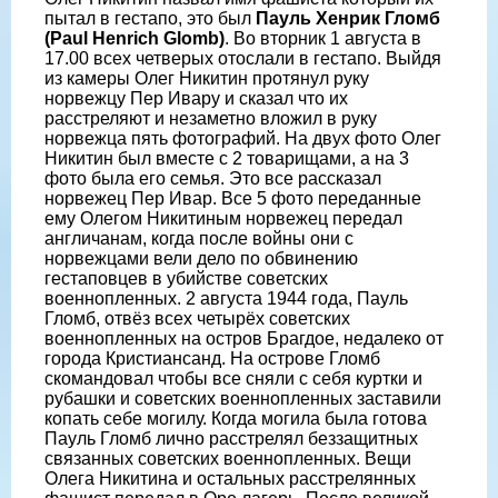
пытал в гестапо, это был
Пауль Хенрик Гломб
(Paul Henrich Glomb)
. Во вторник 1 августа в
17.00 всех четверых отослали в гестапо. Выйдя
из камеры Олег Никитин протянул руку
норвежцу Пер Ивару и сказал что их
расстреляют и незаметно вложил в руку
норвежца пять фотографий. На двух фото Олег
Никитин был вместе с 2 товарищами, а на 3
фото была его семья. Это все рассказал
норвежец Пер Ивар. Все 5 фото переданные
ему Олегом Никитиным норвежец передал
англичанам, когда после войны они с
норвежцами вели дело по обвинению
гестаповцев в убийстве советских
военнопленных. 2 августа 1944 года, Пауль
Гломб, отвёз всех четырёх советских
военнопленных на остров Брагдое, недалеко от
города Кристиансанд. На острове Гломб
скомандовал чтобы все сняли с себя куртки и
рубашки и советских военнопленных заставили
копать себе могилу. Когда могила была готова
Пауль Гломб лично расстрелял беззащитных
связанных советских военнопленных. Вещи
Олега Никитина и остальных расстрелянных