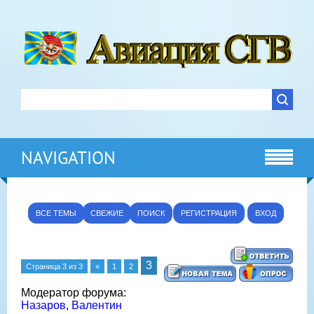
NAVIGATION
ВСЕ ТЕМЫ
СВЕЖИЕ
ПОИСК
РЕГИСТРАЦИЯ
ВХОД
3
Страница
3
из
3
«
1
2
Модератор форума:
Назаров
,
Валентин