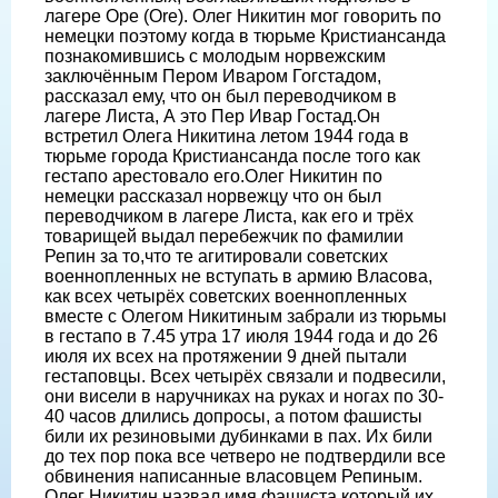
лагере Оре (Ore). Олег Никитин мог говорить по
немецки поэтому когда в тюрьме Кристиансанда
познакомившись с молодым норвежским
заключённым Пером Иваром Гогстадом,
рассказал ему, что он был переводчиком в
лагере Листа, А это Пер Ивар Гостад.Он
встретил Олега Никитина летом 1944 года в
тюрьме города Кристиансанда после того как
гестапо арестовало его.Олег Никитин по
немецки рассказал норвежцу что он был
переводчиком в лагере Листа, как его и трёх
товарищей выдал перебежчик по фамилии
Репин за то,что те агитировали советских
военнопленных не вступать в армию Власова,
как всех четырёх советских военнопленных
вместе с Олегом Никитиным забрали из тюрьмы
в гестапо в 7.45 утра 17 июля 1944 года и до 26
июля их всех на протяжении 9 дней пытали
гестаповцы. Всех четырёх связали и подвесили,
они висели в наручниках на руках и ногах по 30-
40 часов длились допросы, а потом фашисты
били их резиновыми дубинками в пах. Их били
до тех пор пока все четверо не подтвердили все
обвинения написанные власовцем Репиным.
Олег Никитин назвал имя фашиста который их