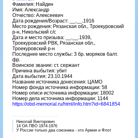
Фамилия: Найдин
Имя: Александр
Отчество: Алексеевич
Дата рождения/Возраст: __.__.1916
Место рождения: Рязанская обл., Троекуровский
р-н, Никольский с/с
Дата и место призыва: __.__.1939,
Троекуровский РВК, Рязанская обл.,
Троекуровский р-н
Последнее место службы: 3 бр. моряков балт.
фр.
Воинское звание: ст. сержант
Причина выбытия: убит
Дата выбытия: 23.10.1944
Название источника донесения: ЦАМО
Номер фонда источника информации: 58
Номер описи источника информации: 18002
Номер дела источника информации: 1144
https://obd-memorial.ru/html/info.htm?id=6841854
Николай Викторович
14 ОА ПВО 1974-1976
У России только два союзника - это Армия и Флот