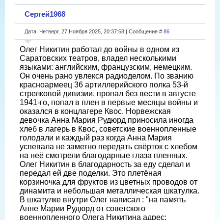
Сергей1968
Дата: Четверг, 27 Ноября 2025, 20:37:58 | Сообщение #
86
Олег Никитин работал до войны в одном из
Саратовских театров, владел несколькими
языками: английским, французским, немецким.
Он очень рано увлекся радиоделом. По званию
красноармеец 36 артиллерийского полка 53-й
стрелковой дивизии, пропал без вести в августе
1941-го, попал в плен в первые месяцы войны и
оказался в концлагере Квос. Норвежская
девочка Анна Мария Рудюрд приносила иногда
хлеб в лагерь в Квос, советские военнопленные
голодали и каждый раз когда Анна Мария
успевала не заметно передать свёрток с хлебом
на неё смотрели благодарные глаза пленных.
Олег Никитин в благодарность за еду сделал и
передал ей две поделки. Это плетёная
корзиночка для фруктов из цветных проводов от
динамита и небольшая металлическая шкатулка.
В шкатулке внутри Олег написал : "на память
Анне Марии Рудюрд от советского
военнопленного Олега Никитина адрес: