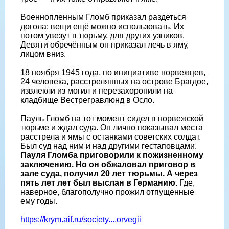
Военнопленным Гломб приказал раздеться
догола: вещи ещё можно использовать. Их
потом увезут в тюрьму, для других узников.
Девяти обречённым он приказал лечь в яму,
лицом вниз.
18 ноября 1945 года, по инициативе норвежцев,
24 человека, расстрелянных на острове Брагдое,
извлекли из могил и перезахоронили на
кладбище Вестрегравлюнд в Осло.
Пауль Гломб на тот момент сидел в норвежской
тюрьме и ждал суда. Он лично показывал места
расстрела и ямы с останками советских солдат.
Был суд над ним и над другими гестаповцами.
Пауля Гломба приговорили к пожизненному
заключению. Но он обжаловал приговор в
зале суда, получил 20 лет тюрьмы. А через
пять лет лет был выслан в Германию.
Где,
наверное, благополучно прожил отпущенные
ему годы.
https://krym.aif.ru/society....orvegii