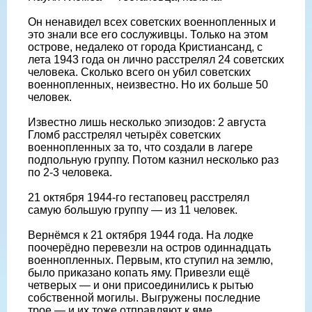
Он ненавидел всех советских военнопленных и
это знали все его сослуживцы. Только на этом
острове, недалеко от города Кристиансанд, с
лета 1943 года он лично расстрелял 24 советских
человека. Сколько всего он убил советских
военнопленных, неизвестно. Но их больше 50
человек.
Известно лишь несколько эпизодов: 2 августа
Гломб расстрелял четырёх советских
военнопленных за то, что создали в лагере
подпольную группу. Потом казнил несколько раз
по 2-3 человека.
21 октября 1944-го гестаповец расстрелял
самую большую группу — из 11 человек.
Вернёмся к 21 октября 1944 года. На лодке
поочерёдно перевезли на остров одиннадцать
военнопленных. Первым, кто ступил на землю,
было приказано копать яму. Привезли ещё
четверых — и они присоединились к рытью
собственной могилы. Выгружены последние
трое — и их тоже отправляют к яме.