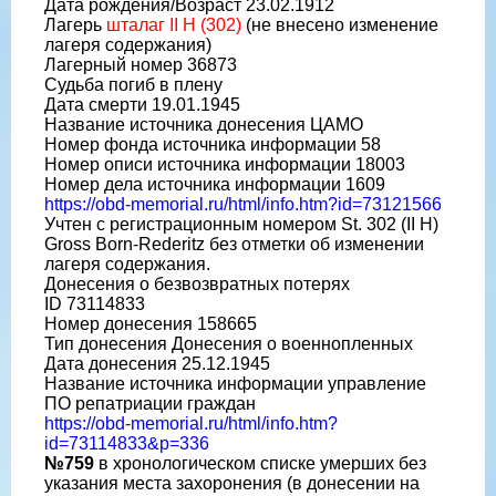
Дата рождения/Возраст 23.02.1912
Лагерь
шталаг II H (302)
(не внесено изменение
лагеря содержания)
Лагерный номер 36873
Судьба погиб в плену
Дата смерти 19.01.1945
Название источника донесения ЦАМО
Номер фонда источника информации 58
Номер описи источника информации 18003
Номер дела источника информации 1609
https://obd-memorial.ru/html/info.htm?id=73121566
Учтен с регистрационным номером St. 302 (II H)
Gross Born-Rederitz без отметки об изменении
лагеря содержания.
Донесения о безвозвратных потерях
ID 73114833
Номер донесения 158665
Тип донесения Донесения о военнопленных
Дата донесения 25.12.1945
Название источника информации управление
ПО репатриации граждан
https://obd-memorial.ru/html/info.htm?
id=73114833&p=336
№759
в хронологическом списке умерших без
указания места захоронения (в донесении на