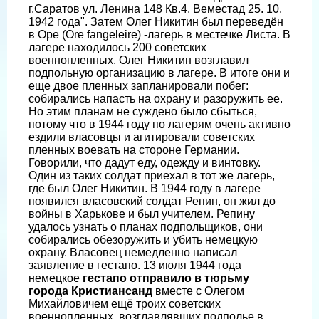
г.Саратов ул. Ленина 148 Кв.4. Веместад 25. 10.
1942 года". Затем Олег Никитин был переведён
в Оре (Ore fangeleire) -лагерь в местечке Листа. В
лагере находилось 200 советских
военнопленных. Олег Никитин возглавил
подпольную организацию в лагере. В итоге они и
еще двое пленных запланировали побег:
собирались напасть на охрану и разоружить ее.
Но этим планам не суждено было сбыться,
потому что в 1944 году по лагерям очень активно
ездили власовцы и агитировали советских
пленных воевать на стороне Германии.
Говорили, что дадут еду, одежду и винтовку.
Один из таких солдат приехал в тот же лагерь,
где был Олег Никитин. В 1944 году в лагере
появился власовский солдат Репин, он жил до
войны в Харькове и был учителем. Репину
удалось узнать о планах подпольщиков, они
собирались обезоружить и убить немецкую
охрану. Власовец немедленно написал
заявление в гестапо. 13 июля 1944 года
немецкое
гестапо отправило в тюрьму
города Кристиансанд
вместе с Олегом
Михайловичем ещё троих советских
военнопленных, возглавлявших подполье в