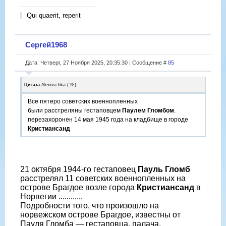
Qui quaerit, reperit
Сергей1968
Дата: Четверг, 27 Ноября 2025, 20:35:30 | Сообщение #
85
Цитата
Alenuschka
(
)
Все пятеро советских военнопленных
были расстреляны гестаповцем
Паулем Гломбом
.
перезахоронен 14 мая 1945 года на кладбище в городе
Кристиансанд
21 октября 1944-го гестаповец
Пауль Гломб
расстрелял 11 советских военнопленных на
острове Брагдое возле города
Кристиансанд
в
Норвегии ............
Подробности того, что произошло на
норвежском острове Брагдое, известны от
Пауля Гломба — гестаповца, палача.