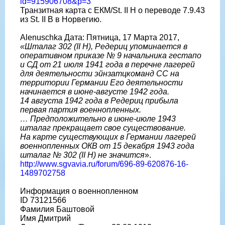
id=915906708&p=3
Транзитная карта с ЕКМ/St. II H о переводе 7.9.43
из St. II B в Норвегию.
Alenuschka Дата: Пятница, 17 Марта 2017,
«Шталаг 302 (II H), Редериц упоминается в
оперативном приказе № 9 начальника гестапо
и СД от 21 июля 1941 года в перечне лагерей
для деятельности эйнзатцкоманд СС на
территории Германии Его деятельности
начинается в июне-августе 1942 года.
14 августа 1942 года в Редериц прибыла
первая партия военнопленных.
… Предположительно в июне-июле 1943
шталаг прекращает свое существование.
На карте существующих в Германии лагерей
военнопленных ОКВ от 15 декабря 1943 года
шталаг № 302 (II H) не значится
».
http://www.sgvavia.ru/forum/696-89-620876-16-
1489702758
Информация о военнопленном
ID 73121566
Фамилия Баштовой
Имя Дмитрий