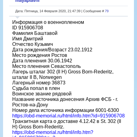
mayaplavni
Дата: Пятница, 14 Февраля 2020, 21:47:39 | Сообщение #
79
Информация о военнопленном
ID 915906708
Фамилия Баштавой
Имя Дмитрий
Отчество Кузьмич
Дата рождения/Возраст 23.02.1912
Место рождения Ростов
Дата пленения 30.06.1942
Место пленения Севастополь
Лагерь шталаг 302 (II H) Gross Born-Rederitz,
шталаг II B, Norwegen
Лагерный номер 36873
Судьба попал в плен
Воинское звание рядовой
Название источника донесения Архив ФСБ - г.
Ростов-на-Дону
Номер дела источника информации 6001-6300
https://obd-memorial.ru/html/info.htm?id=915906708
Транзитная карта о доставке 4.12.42 в St. 302 (II
H) Gross Born-Rederitz.
https://obd-memorial.ru/html/info.htm?