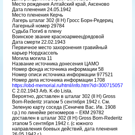
Место рождения Алтайский край, Аксеново
Дата пленения 24.05.1942
Место пленения Керчь
Лагерь шталаг 302 (II H) Гросс Борн-Редериц
Лагерный номер 29784
Судьба Погиб в плену
Воинское звание красноармеец|рядовой
Дата смерти 22.02.1943
Первичное место захоронения гравийный
карьер Нордхассель
Могила могила 11
Название источника донесения ЦАМО
Номер фонда источника информации 58
Номер описи источника информации 977521
Номер дела источника информации 1708
https://obd-memorial.ru/html/info.htm?id=300715057
С 2.02.1943 Arb. K-do Lista.
Вероятно, доставлен в шталаг 302 (II H) Gross
Born-Rederitz этапом 5 сентября 1942 г. См.
Зеленую карту соседа (Сеничев Вас. Ив. 1908
г.р.) по линейке регномеров – ЕКМ 29782
доставлен в шталаг 302 (II H) Gross Born-Rederitz
этапом 5 сентября 1942 г. (с южного
направления боевых действий, дата пленения
26.05.1942 г.)