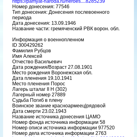
https://pamyat-naroda.ru/heroes....8285239
Номер донесения: 77546
Тип донесения: Донесения послевоенного
периода
Дата донесения: 13.09.1946
Название части: гремяченский РВК ворон. обл.
Информация о военнопленном
ID 300429262
Фамилия Рубцов
Имя Алексей
Отчество Васильевич
Дата рождения/Возраст 27.08.1901
Место рождения Воронежская обл.
Дата пленения 19.10.1941
Место пленения Порос
Лагерь шталаг II H (302)
Лагерный номер 27889
Судьба Погиб в плену
Воинское звание красноармеец|рядовой
Дата смерти 23.02.1943
Название источника донесения ЦАМО
Номер фонда источника информации 58
Номер описи источника информации 977520
Номер дела источника информации 2763