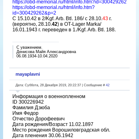
https://obd-memorial.ru/html/info.htm?id=300429262
https://obd-memorial.ru/html/info.htm?
id=300429262&p=2
С 15.10.42 в 2/Kgf. Arb. Btl. 186/ c 28.10.
43
г.
(вероятно, 28.10.
42
) в OT-Lager Marka/
16.01.1943 г. переведен в 1./Kgf. Arb. Btl. 188.
С уважением.
Денисова Майя Александровна
06.08.1934-10.04.2020
mayaplavni
Дата: Суббота, 28 Декабря 2019, 20:22:37 | Сообщение #
42
Информация о военнопленном
ID 300226942
Фамилия Дзюба
Имя Федор
Отчество Дорофеевич
Дата рождения/Возраст 11.02.1897
Место рождения Ворошиловградская обл.
Дата пленения 30.06.1942