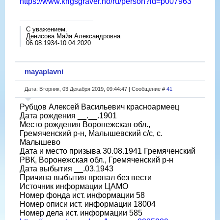
https://www.krigsgraver.no/ru/person?id=p007963
С уважением.
Денисова Майя Александровна
06.08.1934-10.04.2020
mayaplavni
Дата: Вторник, 03 Декабря 2019, 09:44:47 | Сообщение #
41
Рубцов Алексей Васильевич красноармеец
Дата рождения __.__.1901
Место рождения Воронежская обл.,
Гремяченский р-н, Малышевский с/с, с.
Малышево
Дата и место призыва 30.08.1941 Гремяченский
РВК, Воронежская обл., Гремяченский р-н
Дата выбытия __.03.1943
Причина выбытия пропал без вести
Источник информации ЦАМО
Номер фонда ист. информации 58
Номер описи ист. информации 18004
Номер дела ист. информации 585