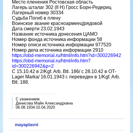
Место пленения Ростовская область
Лагерь шталаг 302 (II H) Гросс Борн-Редериц
Лагерный номер 30334
Судьба Погиб в плену
Воинское звание красноармеец|рядовой
Дата смерти 23.02.1943
Название источника донесения ЦАМО
Номер фонда источника информации 58
Номер описи источника информации 977520
Номер дела источника информации 2910
https://obd-memorial.ru/html/info.htm?id=300226942
https://obd-memorial.ru/html/info.htm?
id=300226942&p=2
С 15.10.42 в 2/Kgf. Arb. Btl. 186/ c 28.10.42 в OT-
Lager Marka/ 16.01.1943 г. переведен в 1/Kgf. Arb.
Btl. 188.
С уважением.
Денисова Майя Александровна
06.08.1934-10.04.2020
mayaplavni