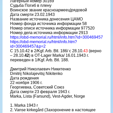
Лагерный номер 30169
Судьба Погиб в плену
Воинское звание красноармеец|рядовой
Дата смерти 23.02.1943
Название источника донесения ЦАМО
Номер фонда источника информации 58
Номер описи источника информации 977520
Номер дела источника информации 2913
https://obd-memorial.ru/html/info.htm?id=300469457
https://obd-memorial.ru/html/info.htm?
id=300469457&p=2
С 15.10.42 в 2/Kgf. Arb. Btl. 186/ c 28.10.
43
(верно
– 28.10.
42
) в OT-Lager Marka/ 16.01.1943 г.
переведен в 1/Kgf. Arb. Btl. 188.
Дмитрий Николаевич Никитенко
Dmitrij Nikolajevitsj Nikitenko
Дата рождения
22 ноября 1906 г.
Георгиевка, Советский Союз
Дата смерти 23 февраля 1943 г.
Marka, Lista (Farsund), Vest-Agder, Norge
1. Marka 1943 r
2. Vanse kirkegård (Захоронение в настоящее