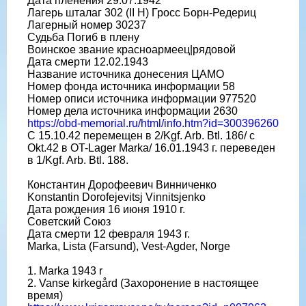
Дата пленения 29.07.1942
Лагерь шталаг 302 (II H) Гросс Борн-Редериц
Лагерный номер 30237
Судьба Погиб в плену
Воинское звание красноармеец|рядовой
Дата смерти 12.02.1943
Название источника донесения ЦАМО
Номер фонда источника информации 58
Номер описи источника информации 977520
Номер дела источника информации 2630
https://obd-memorial.ru/html/info.htm?id=300396260
С 15.10.42 перемещен в 2/Kgf. Arb. Btl. 186/ c
Okt.42 в OT-Lager Marka/ 16.01.1943 г. переведен
в 1/Kgf. Arb. Btl. 188.
Константин Дорофеевич Винниченко
Konstantin Dorofejevitsj Vinnitsjenko
Дата рождения 16 июня 1910 г.
Советский Союз
Дата смерти 12 февраля 1943 г.
Marka, Lista (Farsund), Vest-Agder, Norge
1. Marka 1943 r
2. Vanse kirkegård (Захоронение в настоящее
время)