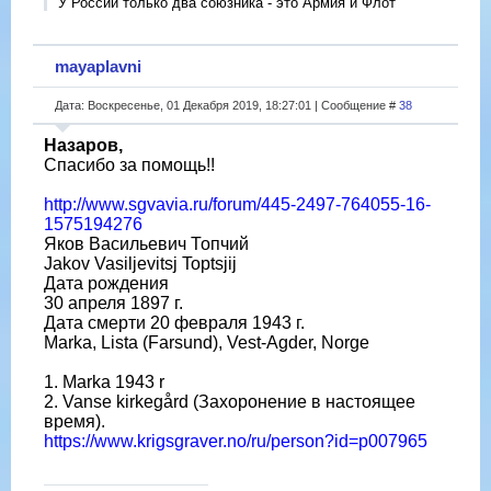
У России только два союзника - это Армия и Флот
mayaplavni
Дата: Воскресенье, 01 Декабря 2019, 18:27:01 | Сообщение #
38
Назаров,
Спасибо за помощь!!
http://www.sgvavia.ru/forum/445-2497-764055-16-
1575194276
Яков Васильевич Топчий
Jakov Vasiljevitsj Toptsjij
Дата рождения
30 апреля 1897 г.
Дата смерти 20‎ ‎февраля‎ ‎1943‎ г.
Marka, Lista (Farsund), Vest-Agder, Norge
1. Marka 1943 r
2. Vanse kirkegård (Захоронение в настоящее
время).
https://www.krigsgraver.no/ru/person?id=p007965