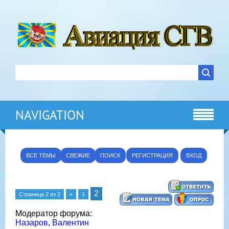
NAVIGATION
ВСЕ ТЕМЫ
СВЕЖИЕ
ПОИСК
РЕГИСТРАЦИЯ
ВХОД
2
Страница
2
из
2
«
1
Модератор форума:
Назаров
,
Валентин