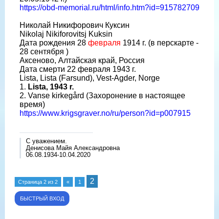
https://obd-memorial.ru/html/info.htm?id=915782709
Николай Никифорович Куксин
Nikolaj Nikiforovitsj Kuksin
Дата рождения 28
февраля
1914 г. (в перскарте -
28 сентября )
Аксеново, Алтайская край, Россия
Дата смерти 22 февраля 1943 г.
Lista, Lista (Farsund), Vest-Agder, Norge
1.
Lista, 1943 r.
2. Vanse kirkegård (Захоронение в настоящее
время)
https://www.krigsgraver.no/ru/person?id=p007915
С уважением.
Денисова Майя Александровна
06.08.1934-10.04.2020
2
Страница
2
из
2
«
1