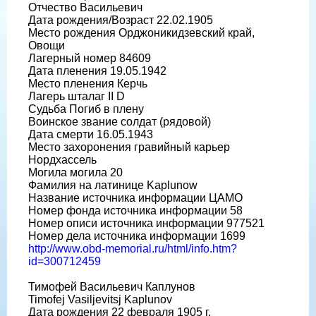
Отчество Васильевич
Дата рождения/Возраст 22.02.1905
Место рождения Орджоникидзевский край,
Овощи
Лагерный номер 84609
Дата пленения 19.05.1942
Место пленения Керчь
Лагерь шталаг II D
Судьба Погиб в плену
Воинское звание солдат (рядовой)
Дата смерти 16.05.1943
Место захоронения гравийный карьер
Нордхассель
Могила могила 20
Фамилия на латинице Kaplunow
Название источника информации ЦАМО
Номер фонда источника информации 58
Номер описи источника информации 977521
Номер дела источника информации 1699
http://www.obd-memorial.ru/html/info.htm?
id=300712459
Тимофей Васильевич Каплунов
Timofej Vasiljevitsj Kaplunov
Дата рождения 22 февраля 1905 г.