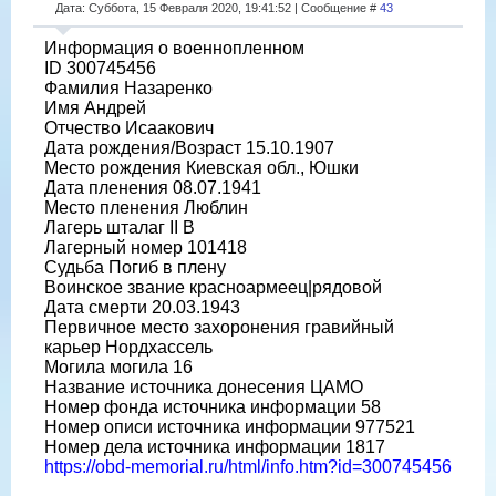
Дата: Суббота, 15 Февраля 2020, 19:41:52 | Сообщение #
43
Информация о военнопленном
ID 300745456
Фамилия Назаренко
Имя Андрей
Отчество Исаакович
Дата рождения/Возраст 15.10.1907
Место рождения Киевская обл., Юшки
Дата пленения 08.07.1941
Место пленения Люблин
Лагерь шталаг II B
Лагерный номер 101418
Судьба Погиб в плену
Воинское звание красноармеец|рядовой
Дата смерти 20.03.1943
Первичное место захоронения гравийный
карьер Нордхассель
Могила могила 16
Название источника донесения ЦАМО
Номер фонда источника информации 58
Номер описи источника информации 977521
Номер дела источника информации 1817
https://obd-memorial.ru/html/info.htm?id=300745456