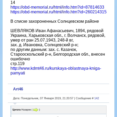
14
https://obd-memorial.ru/html/info.htm?id=87814633
https://obd-memorial.ru/html/info.htm?id=260214315
В списке захороненных Солнцевском районе
ШЕВЛЯКОВ Иван Афанасьевич, 1894, рядовой
Украина, Харьковская обл., г. Волчанск, рядовой,
умер от ран 25.07.1943, 248-й вг,
зах. д. Ивановка, Солнцевский р-н;
по другим данным: зах. с. Казачок,
Старооскольский р-н, Белгородская обл., внесен
ошибочно
стр.119
http://www.kdmt46.ru/kurskaya-oblastnaya-kniga-
pamyati
Art46
Дата: Понедельник, 07 Января 2019, 21:20:57 | Сообщение #
142
Цитата
Назаров
(
)