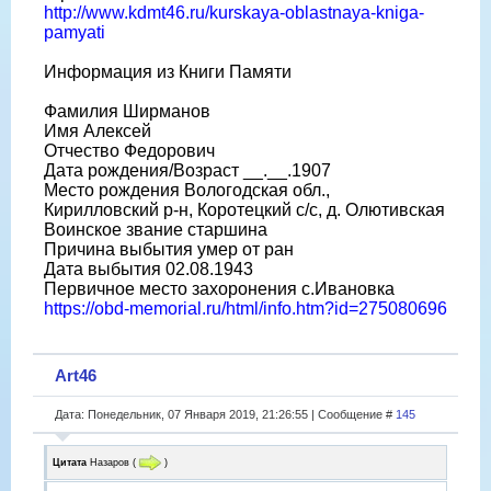
http://www.kdmt46.ru/kurskaya-oblastnaya-kniga-
pamyati
Информация из Книги Памяти
Фамилия Ширманов
Имя Алексей
Отчество Федорович
Дата рождения/Возраст __.__.1907
Место рождения Вологодская обл.,
Кирилловский р-н, Коротецкий с/с, д. Олютивская
Воинское звание старшина
Причина выбытия умер от ран
Дата выбытия 02.08.1943
Первичное место захоронения с.Ивановка
https://obd-memorial.ru/html/info.htm?id=275080696
Art46
Дата: Понедельник, 07 Января 2019, 21:26:55 | Сообщение #
145
Цитата
Назаров
(
)