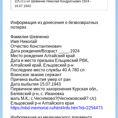
115.ст.с-нт Шевченко Николай Кондратьевич 1924 -
16.07.1943
Информация из донесения о безвозвратных
потерях
Фамилия Шевченко
Имя Николай
Отчество Константинович
Дата рождения/Возраст __.__.1924
Место рождения Алтайский край
Дата и место призыва Ельцовский РВК,
Алтайский край, Ельцовский р-н
Последнее место службы 40 А 780 сп
Воинское звание сержант
Причина выбытия умер от ран
Дата выбытия 15.07.1943
Первичное место захоронения Курская обл.,
Беловский р-н, с. Ивановка
мать М.К.; с.Чесняково?(Чесноковский? с/с)
Ельцовский р-н Алтайского края
https://obd-memorial.ru/html/info.htm?id=2254473
Информация из медицинского документа