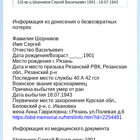
118.кр-ц Шорников Сергей Васильевич 1901 - 18.07.1943
Информация из донесения о безвозвратных
потерях
Фамилия Шорников
Имя Сергей
Отчество Васильевич
Дата рождения/Возраст __.__.1901
Место рождения г. Рязань
Дата и место призыва Рязанский РВК, Рязанская
обл., Рязанский р-н
Последнее место службы 40 А 42 гсп
Воинское звание красноармеец
Причина выбытия умер от ран
Дата выбытия 18.07.1943
Первичное место захоронения Курская обл.,
Беловский р-н, с. Ивановка
жена Анна Гавриловна; г.Рязань ул.Полевая д.6
https://obd-memorial.ru/html/info.htm?id=2254481
Информация из медицинского документа
Шоринков Сергей Васильевич 1901