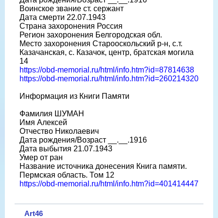
Воинское звание ст. сержант
Дата смерти 22.07.1943
Страна захоронения Россия
Регион захоронения Белгородская обл.
Место захоронения Старооскольский р-н, с.т.
Казачанская, с. Казачок, центр, братская могила
14
https://obd-memorial.ru/html/info.htm?id=87814638
https://obd-memorial.ru/html/info.htm?id=260214320
Информация из Книги Памяти
Фамилия ШУМАН
Имя Алексей
Отчество Николаевич
Дата рождения/Возраст __.__.1916
Дата выбытия 21.07.1943
Умер от ран
Название источника донесения Книга памяти.
Пермская область. Том 12
https://obd-memorial.ru/html/info.htm?id=401414447
Art46