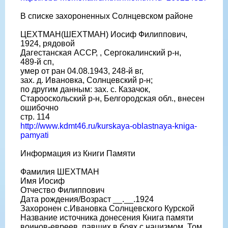
В списке захороненных Солнцевском районе
ЦЕХТМАН(ШЕХТМАН) Иосиф Филиппович,
1924, рядовой
Дагестанская АССР, , Сергокалинский р-н,
489-й сп,
умер от ран 04.08.1943, 248-й вг,
зах. д. Ивановка, Солнцевский р-н;
по другим данным: зах. с. Казачок,
Старооскольский р-н, Белгородская обл., внесен
ошибочно
стр. 114
http://www.kdmt46.ru/kurskaya-oblastnaya-kniga-
pamyati
Информация из Книги Памяти
Фамилия ШЕХТМАН
Имя Иосиф
Отчество Филиппович
Дата рождения/Возраст __.__.1924
Захоронен с.Ивановка Солнцевского Курской
Название источника донесения Книга памяти
воинов-евреев, павших в боях с нацизмом. Том