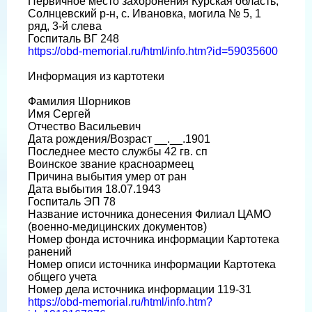
Первичное место захоронения Курская область,
Солнцевский р-н, с. Ивановка, могила № 5, 1
ряд, 3-й слева
Госпиталь ВГ 248
https://obd-memorial.ru/html/info.htm?id=59035600
Информация из картотеки
Фамилия Шорников
Имя Сергей
Отчество Васильевич
Дата рождения/Возраст __.__.1901
Последнее место службы 42 гв. сп
Воинское звание красноармеец
Причина выбытия умер от ран
Дата выбытия 18.07.1943
Госпиталь ЭП 78
Название источника донесения Филиал ЦАМО
(военно-медицинских документов)
Номер фонда источника информации Картотека
ранений
Номер описи источника информации Картотека
общего учета
Номер дела источника информации 119-31
https://obd-memorial.ru/html/info.htm?