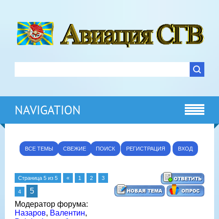
NAVIGATION
ВСЕ ТЕМЫ
СВЕЖИЕ
ПОИСК
РЕГИСТРАЦИЯ
ВХОД
Страница
5
из
5
«
1
2
3
5
4
Модератор форума:
Назаров
,
Валентин
,