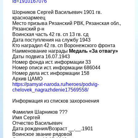
id=1910167076
Шорников Сергей Васильевич 1901 гв.
красноармеец
Место призыва Рязанский РВК, Рязанская обл.,
Рязанский р-н
Воинская часть 42 гв. сп 13 гв. сд
Дата поступления на службу 1943
Кто наградил 42 гв. сп Воронежского фронта
Наименование награды
Медаль «За отвагу»
Даты подвига 16.07.1943
Номер фонда ист. информации 33
Номер описи ист. информации 686044
Номер дела ист. информации 158
Архив ЦАМО
https://pamyat-naroda.ru/heroes/podvig-
chelovek_nagrazhdenie17569558/
Информация из списков захоронения
Фамилия Шарников ???
Имя Сергей
Отчество Васильевич
Дата рождения/Возраст __.__.1901
Воинское звание рядовой