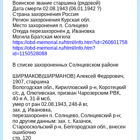
Воинское звание старшина (рядовой)
Дата смерти 02.08.1943 (06.01.1942 ?)
Страна захоронения Россия
Регион захоронения Курская обл.
Место захоронения п. Солнцево
Откуда перезахоронен д. Ивановка
Могила Братская могила
https://obd-memorial.ru/html/info.htm?id=260601758
https://obd-memorial.ru/html/info.htm?
id=1150528088
В списке захороненных Солнцевском районе
ШИРМАКОВ(ШИРМАНОВ) Алексей Федорович,
1907, старшина
Вологодская обл., Кирилловский р-н, Коротецкий
с/с, д. Олютивская, призван Чарозерским РВК,
40-я А, 31-й мсб,
умер от ран 02.08.1943, 248-й вг,
зах. д. Ивановка,
перезахоронен п. Солнцево, Солнцевский р-н;
по другим данным: зах. с. Казачок,
Старооскольский р-н, Белгородская обл., внесен
ошибочно
стр. 120