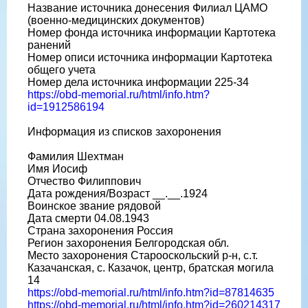
Название источника донесения Филиал ЦАМО
(военно-медицинских документов)
Номер фонда источника информации Картотека
ранений
Номер описи источника информации Картотека
общего учета
Номер дела источника информации 225-34
https://obd-memorial.ru/html/info.htm?
id=1912586194
Информация из списков захоронения
Фамилия Шехтман
Имя Иосиф
Отчество Филиппович
Дата рождения/Возраст __.__.1924
Воинское звание рядовой
Дата смерти 04.08.1943
Страна захоронения Россия
Регион захоронения Белгородская обл.
Место захоронения Старооскольский р-н, с.т.
Казачанская, с. Казачок, центр, братская могила
14
https://obd-memorial.ru/html/info.htm?id=87814635
https://obd-memorial.ru/html/info.htm?id=260214317