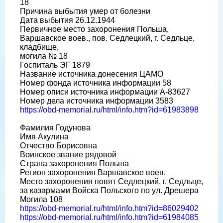
18
Причина выбытия умер от болезни
Дата выбытия 26.12.1944
Первичное место захоронения Польша,
Варшавское воев., пов. Седлецкий, г. Седльце,
кладбище,
могила № 18
Госпиталь ЭГ 1879
Название источника донесения ЦАМО
Номер фонда источника информации 58
Номер описи источника информации А-83627
Номер дела источника информации 3583
https://obd-memorial.ru/html/info.htm?id=61983898
Фамилия Годунова
Имя Акулина
Отчество Борисовна
Воинское звание рядовой
Страна захоронения Польша
Регион захоронения Варшавское воев.
Место захоронения повят Седлецкий, г. Седльце,
за казармами Войска Польского по ул. Дрешера
Могила 108
https://obd-memorial.ru/html/info.htm?id=86029402
https://obd-memorial.ru/html/info.htm?id=61984085