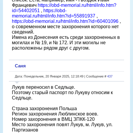
Францевич
https://obd-memorial.ru/html/info.htm?
id=54402051
,
https://obd-
memorial.ru/html/info.htm?id=55891937
,
https://obd-memorial.ru/html/info.htm?id=60401096
,
о современном месте захоронения которого нет
сведений.
Имена из Донесения есть среди захороненных в
могилах и № 19, и № 172. И эти могилы не
расположены рядом друг с другом.
Саня
Дата: Понедельник, 20 Января 2025, 12:18:49 | Сообщение #
437
Лукув переносил в Седльце.
Поэтому старый паспорт по Лукуву относим к
Седльце.
Страна захоронения Польша
Регион захоронения Люблинское воев.
Номер захоронения в ВМЦ ЗПКК-120
Место захоронения повят Лукув, м. Лукув, ул.
Партизанов