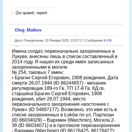
Qui quaerit, reperit
Oleg_Malkov
Дата: Понедельник, 20 Января 2025, 13:07:17 | Сообщение #
438
Имена солдат, первоначально захороненных в
Лукуве, внесены лишь в список составленный в
2014 году. Я нашел их среди имён записанных
захороненными в могиле
№ 254, таковых 7 имен:
• Брагин Сергей Егорович, 1908 рождения, Дата
смерти 26.07.1944 (ID 86244657) - механик-
регулировщик 189-го Гв. ТП 17-й Гв. КД гв.
старшина Брагин Сергей Егорович, 1908
рождения, убит 26.07.1944, место
первоначального захоронения «восточнее г.
Луков» (ID 54897177). Возможно, это имя есть в
списке захороненных в Łuków по ул. Партизан
(ID 86034029) – Вархмин (Warchmin), Могила 2-
38 (ID 86034071) и в протоколе перезахоронения
- Вархмин (Warchmin) (ID 86176425, 86176427);