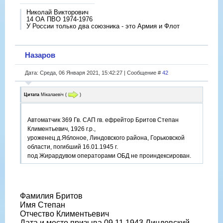
Николай Викторович
14 ОА ПВО 1974-1976
У России только два союзника - это Армия и Флот
Назаров
Дата: Среда, 06 Января 2021, 15:42:27 | Сообщение #
42
Цитата
Мікалаевіч
(
)
Автоматчик 369 Гв. САП гв. ефрейтор Бритов Степан
Климентьевич, 1926 г.р.,
уроженец д.Яблоное, Линдовского района, Горьковской
области, погибший 16.01.1945 г.
под Жирардувом операторами ОБД не проиндексирован.
Фамилия Бритов
Имя Степан
Отчество Климентьевич
Дата и место призыва 09.11.1943 Линдовский