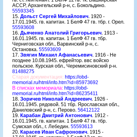
АССР, Архангельский р-н, с. Бокольдино.
55593345
15.
Дольст Сергей Михайлович
. 1920 -
17.01.1945. гв. капитан. 1 БелФ 47 гв. тбр. г. Орел.
55593608
16.
Дьяченко Анатолий Григорьевич
. 1913 -
16.01.1945. гв. капитан. 1 БелФ 47 гв. тбр.
Черниговская обл., Варвинский р-н, с.
Остановка.
55593609
17.
Звягин Михаил Афанасьевич
. 1916 - Не
позднее 10.08.1945. ефрейтор. ввс войско
польское. Курская обл., Черемисиновский р-н.
81488275
Старая документация:
https://obd-
memorial.ru/html/info.htm?id=85973692
В списках мемориала:
https://obd-
memorial.ru/html/info.htm?id=86235411
18.
Зоричев Николай Андреевич
. 1926 -
16.01.1945. рядовой. 51 тбр. Ярославская обл.,
Даниловский р-н, с. Перово.
56412122
19.
Карабан Дмитрий Антонович
. 1912 -
16.01.1945. гв. капитан. 1 БелФ 47 гв. тбр.
Сумская обл., г. Лебедин.
55593613
20.
Карасев Иван Сафронович
. 1915 -