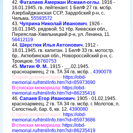
42.
Фаталиев Амержан Исмаил-оглы
. 1916 -
16.01.1945. гв. лейтенант. 1 БелФ 27 гв. мсбр.
Азербайджанская ССР, Зардобский р-н, с.
Чельма.
55593572
43.
Чуприна Николай Иванович
. 1926 -
16.01.1945. рядовой. 51 тбр. Киевская обл.,
Переяслав-Хмельницкий р-н, ул. Ленина, 11.
56412119
44.
Шерстюк Илья Антонович
. 1912 -
18.01.1945. гв. капитан. 1 БелФ 33 гв. мотостр.
бр.. Актюбинская обл., Новороссийский р-н, с.
Троицкое.
56760753
45.
Митин Ф. М.
. 1915 - __.02.1945.
красноармеец. 2 гв. ТА 34 гв. мсбр. .
4390078
Старая документация:
https://obd-
memorial.ru/html/info.htm?id=85973690
В списках мемориала:
https://obd-
memorial.ru/html/info.htm?id=86235416
46.
Сапаев Егор Иванович
. 1905 - 01.02.1945.
красноармеец. 2 гв. ТА 34 гв. мсбр. г. Молотов, п.
Селостный, бар. 6, кв. 12.
4390080
Старая документация:
https://obd-
memorial.ru/html/info.htm?id=85973686
В списках мемориала:
https://obd-
memorial.ru/html/info.htm?id=86235419