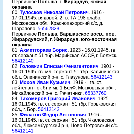
Первичное
Польша, г. Жирардув, южная
окраина
80.
Тулосков Николай Петрович
. 1916 -
17.01.1945. рядовой. 2 гв. ТА 198 олабр.
Московская обл., Краснопахорский с/с, д.
Шарапово.
56562828
Первичное
Польша, Варшавское воев., пов.
Жирардувский, г. Жирардув, юго-восточная
окраина
81.
Ахметгораев Борис
. 1923 - 16.01.1945. гв.
ст. сержант. 51 тбр. Марийская АССР, г. Волжск.
56412140
82.
Головкин Епифан Фенагентович
. 1901 -
16.01.1945. гв. мл. сержант. 51 тбр. Калининская
обл., Оленинский р-н, с. Глазунова.
56412143
83.
Мохов Иван Кузьмич
. 1919 - . гв. ст.
лейтенант. ок бт и мв 1 БелФ. Московская обл.,
Михайловский р-н, с. Рачатники.
65337760
84.
Тихомиров Григорий Иванович
. 1925 -
16.01.1945. гв. ст. сержант. 51 тбр. Горьковская
обл., г. Бор.
56412142
85.
Филатов Федор Антонович
. 1916 -
16.01.1945. гв. ст. сержант. 51 тбр. Чкаловская
обл., Люксембургский р-н, Ново-Петровский с/с.
56412141