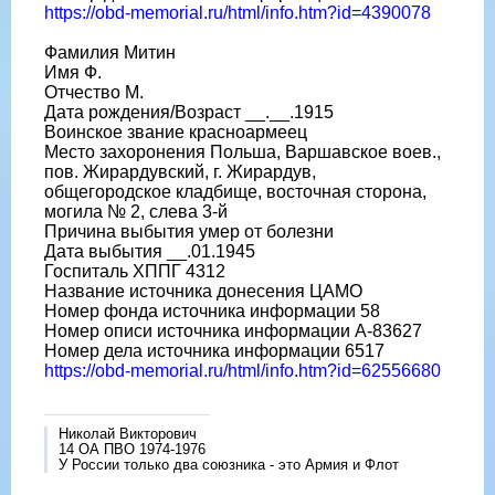
https://obd-memorial.ru/html/info.htm?id=4390078
Фамилия Митин
Имя Ф.
Отчество М.
Дата рождения/Возраст __.__.1915
Воинское звание красноармеец
Место захоронения Польша, Варшавское воев.,
пов. Жирардувский, г. Жирардув,
общегородское кладбище, восточная сторона,
могила № 2, слева 3-й
Причина выбытия умер от болезни
Дата выбытия __.01.1945
Госпиталь ХППГ 4312
Название источника донесения ЦАМО
Номер фонда источника информации 58
Номер описи источника информации А-83627
Номер дела источника информации 6517
https://obd-memorial.ru/html/info.htm?id=62556680
Николай Викторович
14 ОА ПВО 1974-1976
У России только два союзника - это Армия и Флот