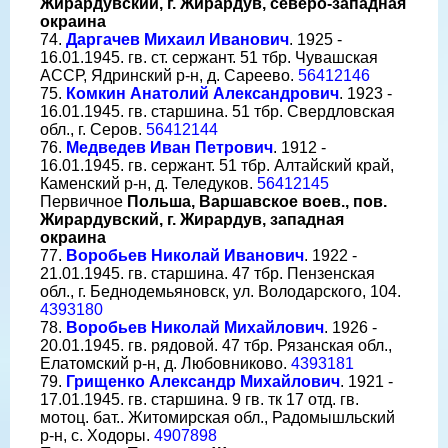
Жирардувский, г. Жирардув, северо-западная
окраина
74.
Даргачев Михаил Иванович
. 1925 -
16.01.1945. гв. ст. сержант. 51 тбр. Чувашская
АССР, Ядринский р-н, д. Сареево.
56412146
75.
Комкин Анатолий Александрович
. 1923 -
16.01.1945. гв. старшина. 51 тбр. Свердловская
обл., г. Серов.
56412144
76.
Медведев Иван Петрович
. 1912 -
16.01.1945. гв. сержант. 51 тбр. Алтайский край,
Каменский р-н, д. Теледуков.
56412145
Первичное
Польша, Варшавское воев., пов.
Жирардувский, г. Жирардув, западная
окраина
77.
Воробьев Николай Иванович
. 1922 -
21.01.1945. гв. старшина. 47 тбр. Пензенская
обл., г. Беднодемьяновск, ул. Володарского, 104.
4393180
78.
Воробьев Николай Михайлович
. 1926 -
20.01.1945. гв. рядовой. 47 тбр. Рязанская обл.,
Елатомский р-н, д. Любовниково.
4393181
79.
Грищенко Александр Михайлович
. 1921 -
17.01.1945. гв. старшина. 9 гв. тк 17 отд. гв.
мотоц. бат.. Житомирская обл., Радомышльский
р-н, с. Ходоры.
4907898