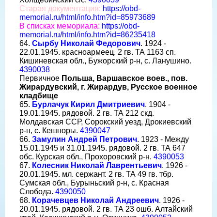
Старая документация:
https://obd-
memorial.ru/html/info.htm?id=85973689
В списках мемориала:
https://obd-
memorial.ru/html/info.htm?id=86235418
64.
Сырбу Николай Федорович
. 1924 -
22.01.1945. красноармеец. 2 гв. ТА 1163 сп.
Кишиневская обл., Бужорский р-н, с. Ланушино.
4390038
Первичное
Польша, Варшавское воев., пов.
Жирардувский, г. Жирардув, Русское военное
кладбище
65.
Бурлачук Кирил Дмитриевич
. 1904 -
19.01.1945. рядовой. 2 гв. ТА 212 скд.
Молдавская ССР, Сорокский уезд, Дрокиевский
р-н, с. Кешноры.
4390047
66.
Замулин Андрей Петрович
. 1923 - Между
15.01.1945 и 31.01.1945. рядовой. 2 гв. ТА 647
обс. Курская обл., Прохоровский р-н.
4390053
67.
Колесник Николай Лаврентьевич
. 1926 -
20.01.1945. мл. сержант. 2 гв. ТА 49 гв. тбр.
Сумская обл., Бурыньский р-н, с. Красная
Слобода.
4390050
68.
Корачевцев Николай Андреевич
. 1926 -
20.01.1945. рядовой. 2 гв. ТА 23 ошб. Алтайский