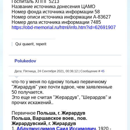
Госпиталь ХППГ 5213
Название источника донесения ЦАМО
Номер фонда источника информации 58
Номер описи источника информации А-83627
Номер дела источника информации 7485
https://obd-memorial.ru/html/info.htm?id=62691907
Qui quaerit, reperit
Polukedov
Дата: Пятница, 24 Сентября 2021, 00:36:12 | Сообщение #
45
что-то у меня по одному только первичному
"Жирардув" уже почти вдвое, чем заявленные
50 получается.
Это еще не считая "Жерардув", "Шерардов" и
прочих искажений..
Первичное
Польша, г. Жирардув
Польша, Варшавское воев., пов.
Жирардувский, г. Жирардув
1.
Абдулмуслимов Саид Иссимович
. 1920 -