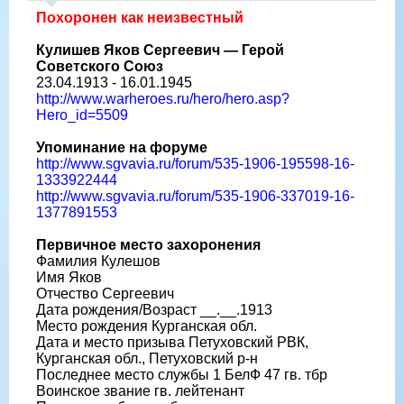
Похоронен как неизвестный
Кулишев Яков Сергеевич — Герой
Советского Союз
23.04.1913 - 16.01.1945
http://www.warheroes.ru/hero/hero.asp?
Hero_id=5509
Упоминание на форуме
http://www.sgvavia.ru/forum/535-1906-195598-16-
1333922444
http://www.sgvavia.ru/forum/535-1906-337019-16-
1377891553
Первичное место захоронения
Фамилия Кулешов
Имя Яков
Отчество Сергеевич
Дата рождения/Возраст __.__.1913
Место рождения Курганская обл.
Дата и место призыва Петуховский РВК,
Курганская обл., Петуховский р-н
Последнее место службы 1 БелФ 47 гв. тбр
Воинское звание гв. лейтенант