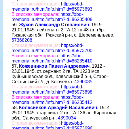
Старая документация:
https://obd-
memorial.ru/html/info.htm?id=85973693
В списках мемориала:
https://obd-
memorial.ru/html/info.htm?id=86235408
56.
Жуков Александр Степанович
. 1919 -
21.01.1945. лейтенант. 2 ТА 12 тп 48 гв. тбр.
Рязанская обл., Ряжский р-н, с. Шеременьтьево.
57368208
Старая документация:
https://obd-
memorial.ru/html/info.htm?id=85973700
В списках мемориала:
https://obd-
memorial.ru/html/info.htm?id=86235410
57.
Кожевников Павел Андреевич
. 1912 -
23.01.1945. ст. сержант. 2 гв. ТА 1223 мсп.
Куйбышевская обл., Клявлинский р-н, Старо-
Соснинский с/с, д. Ключевка.
4390035
Старая документация:
https://obd-
memorial.ru/html/info.htm?id=85973698
В списках мемориала:
https://obd-
memorial.ru/html/info.htm?id=86235412
58.
Колесников Аркадий Васильевич
. 1914 -
25.01.1945. старшина. 2 гв. ТА 136 ап. Кировская
обл., Санчурский р-н.
4390034
Старая документация:
https://obd-
memorial.ru/html/info.htm?id=85973696