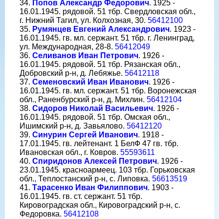
34.
Попов Александр Федорович
. 1925 -
16.01.1945. рядовой. 51 тбр. Свердловская обл.,
г. Нижний Тагил, ул. Колхозная, 30.
56412100
35.
Румянцев Евгений Александрович
. 1923 -
16.01.1945. гв. мл. сержант. 51 тбр. г. Ленинград,
ул. Международная, 28-8.
56412049
36.
Селиванов Иван Петрович
. 1926 -
16.01.1945. рядовой. 51 тбр. Рязанская обл.,
Добровский р-н, д. Лебяжье.
56412118
37.
Семеновский Иван Иванович
. 1926 -
16.01.1945. гв. мл. сержант. 51 тбр. Воронежская
обл., Раненбурский р-н, д. Михлин.
56412104
38.
Сидоров Николай Васильевич
. 1926 -
16.01.1945. рядовой. 51 тбр. Омская обл.,
Ишимский р-н, д. Завьялово.
56412120
39.
Синурин Сергей Иванович
. 1918 -
17.01.1945. гв. лейтенант. 1 БелФ 47 гв. тбр.
Ивановская обл., г. Ковров.
55593611
40.
Спиридонов Алексей Петрович
. 1926 -
23.01.1945. красноармеец. 103 тбр. Горьковская
обл., Теплостанский р-н, с. Липовка.
56613519
41.
Тарасенко Иван Филиппович
. 1903 -
16.01.1945. гв. ст. сержант. 51 тбр.
Кировоградская обл., Кировоградский р-н, с.
Федоровка.
56412108