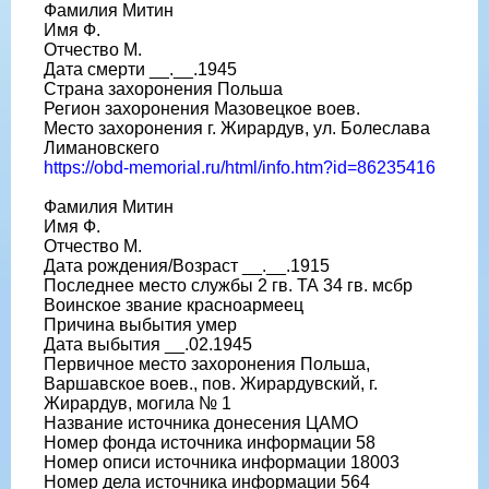
Фамилия Митин
Имя Ф.
Отчество М.
Дата смерти __.__.1945
Страна захоронения Польша
Регион захоронения Мазовецкое воев.
Место захоронения г. Жирардув, ул. Болеслава
Лимановскего
https://obd-memorial.ru/html/info.htm?id=86235416
Фамилия Митин
Имя Ф.
Отчество М.
Дата рождения/Возраст __.__.1915
Последнее место службы 2 гв. ТА 34 гв. мсбр
Воинское звание красноармеец
Причина выбытия умер
Дата выбытия __.02.1945
Первичное место захоронения Польша,
Варшавское воев., пов. Жирардувский, г.
Жирардув, могила № 1
Название источника донесения ЦАМО
Номер фонда источника информации 58
Номер описи источника информации 18003
Номер дела источника информации 564