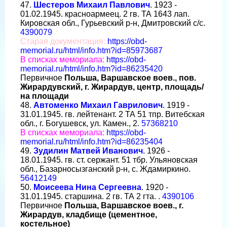
47.
Шестеров Михаил Павлович
. 1923 -
01.02.1945. красноармеец. 2 гв. ТА 1643 лап.
Кировская обл., Гурьевский р-н, Дмитровский с/с.
4390079
Старая документация:
https://obd-
memorial.ru/html/info.htm?id=85973687
В списках мемориала:
https://obd-
memorial.ru/html/info.htm?id=86235420
Первичное
Польша, Варшавское воев., пов.
Жирардувский, г. Жирардув, центр, площадь/
на площади
48.
Автоменко Михаил Гаврилович
. 1919 -
31.01.1945. гв. лейтенант. 2 ТА 51 тпр. Витебская
обл., г. Богушевск, ул. Камен., 2.
57368210
В списках мемориала:
https://obd-
memorial.ru/html/info.htm?id=86235404
49.
Зудилин Матвей Иванович
. 1926 -
18.01.1945. гв. ст. сержант. 51 тбр. Ульяновская
обл., Базарносызганский р-н, с. Ждамиркино.
56412149
50.
Моисеева Нина Сергеевна
. 1920 -
31.01.1945. старшина. 2 гв. ТА 2 гта. .
4390106
Первичное
Польша, Варшавское воев., г.
Жирардув, кладбище (цементное,
костельное)