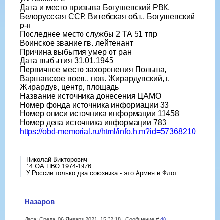
Дата и место призыва Богушевский РВК,
Белорусская ССР, Витебская обл., Богушевский
р-н
Последнее место службы 2 ТА 51 тпр
Воинское звание гв. лейтенант
Причина выбытия умер от ран
Дата выбытия 31.01.1945
Первичное место захоронения Польша,
Варшавское воев., пов. Жирардувский, г.
Жирардув, центр, площадь
Название источника донесения ЦАМО
Номер фонда источника информации 33
Номер описи источника информации 11458
Номер дела источника информации 783
https://obd-memorial.ru/html/info.htm?id=57368210
Николай Викторович
14 ОА ПВО 1974-1976
У России только два союзника - это Армия и Флот
Назаров
Дата: Среда, 06 Января 2021, 15:32:18 | Сообщение #
40