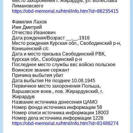
Место захоронения г. Жирардув, ул. Болеслава
Лимановскего
https://obd-memorial.ru/html/info.htm?id=86235415
Фамилия Лахов
Имя Дмитрий
Отчество Иванович
Дата рождения/Возраст __.__.1916
Место рождения Курская обл., Свободинский р-н,
Конишенский с/с
Дата и место призыва Свободинский РВК,
Курская обл., Свободинский р-н
Последнее место службы ввс войско польское
Воинское звание сержант
Причина выбытия убит
Дата выбытия Не позднее 10.08.1945
Первичное место захоронения Польша,
Варшавское воев., пов. Жирардувский, г.
Жирардув
Название источника донесения ЦАМО
Номер фонда источника информации 58
Номер описи источника информации 18003
Номер дела источника информации 1228
https://obd-memorial.ru/html/info.htm?id=81488274