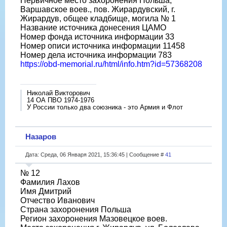
Первичное место захоронения Польша,
Варшавское воев., пов. Жирардувский, г.
Жирардув, общее кладбище, могила № 1
Название источника донесения ЦАМО
Номер фонда источника информации 33
Номер описи источника информации 11458
Номер дела источника информации 783
https://obd-memorial.ru/html/info.htm?id=57368208
Николай Викторович
14 ОА ПВО 1974-1976
У России только два союзника - это Армия и Флот
Назаров
Дата: Среда, 06 Января 2021, 15:36:45 | Сообщение #
41
№ 12
Фамилия Лахов
Имя Дмитрий
Отчество Иванович
Страна захоронения Польша
Регион захоронения Мазовецкое воев.