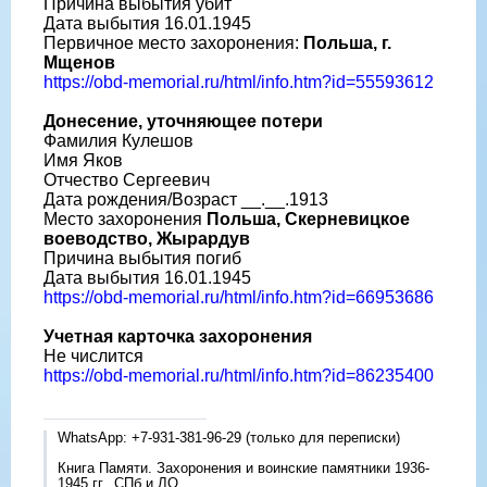
Причина выбытия убит
Дата выбытия 16.01.1945
Первичное место захоронения:
Польша, г.
Мщенов
https://obd-memorial.ru/html/info.htm?id=55593612
Донесение, уточняющее потери
Фамилия Кулешов
Имя Яков
Отчество Сергеевич
Дата рождения/Возраст __.__.1913
Место захоронения
Польша, Скерневицкое
воеводство, Жырардув
Причина выбытия погиб
Дата выбытия 16.01.1945
https://obd-memorial.ru/html/info.htm?id=66953686
Учетная карточка захоронения
Не числится
https://obd-memorial.ru/html/info.htm?id=86235400
WhatsApp: +7-931-381-96-29 (только для переписки)
Книга Памяти. Захоронения и воинские памятники 1936-
1945 гг., СПб и ЛО