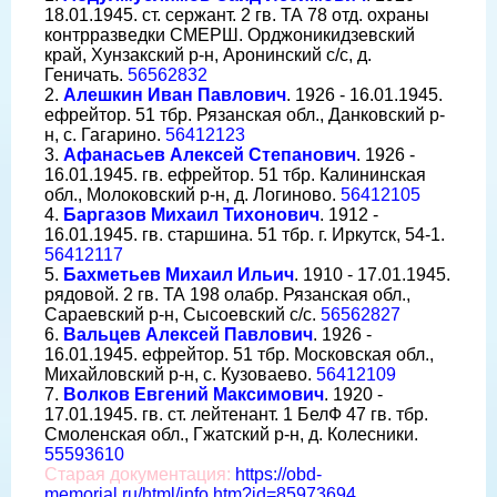
18.01.1945. ст. сержант. 2 гв. ТА 78 отд. охраны
контрразведки СМЕРШ. Орджоникидзевский
край, Хунзакский р-н, Аронинский с/с, д.
Геничать.
56562832
2.
Алешкин Иван Павлович
. 1926 - 16.01.1945.
ефрейтор. 51 тбр. Рязанская обл., Данковский р-
н, с. Гагарино.
56412123
3.
Афанасьев Алексей Степанович
. 1926 -
16.01.1945. гв. ефрейтор. 51 тбр. Калининская
обл., Молоковский р-н, д. Логиново.
56412105
4.
Баргазов Михаил Тихонович
. 1912 -
16.01.1945. гв. старшина. 51 тбр. г. Иркутск, 54-1.
56412117
5.
Бахметьев Михаил Ильич
. 1910 - 17.01.1945.
рядовой. 2 гв. ТА 198 олабр. Рязанская обл.,
Сараевский р-н, Сысоевский с/с.
56562827
6.
Вальцев Алексей Павлович
. 1926 -
16.01.1945. ефрейтор. 51 тбр. Московская обл.,
Михайловский р-н, с. Кузоваево.
56412109
7.
Волков Евгений Максимович
. 1920 -
17.01.1945. гв. ст. лейтенант. 1 БелФ 47 гв. тбр.
Смоленская обл., Гжатский р-н, д. Колесники.
55593610
Старая документация:
https://obd-
memorial.ru/html/info.htm?id=85973694