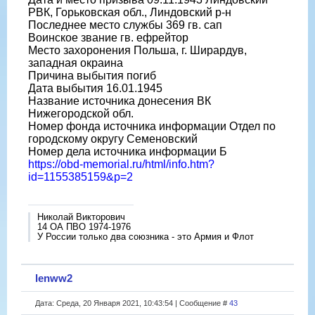
РВК, Горьковская обл., Линдовский р-н
Последнее место службы 369 гв. сап
Воинское звание гв. ефрейтор
Место захоронения Польша, г. Ширардув,
западная окраина
Причина выбытия погиб
Дата выбытия 16.01.1945
Название источника донесения ВК
Нижегородской обл.
Номер фонда источника информации Отдел по
городскому округу Семеновский
Номер дела источника информации Б
https://obd-memorial.ru/html/info.htm?
id=1155385159&p=2
Николай Викторович
14 ОА ПВО 1974-1976
У России только два союзника - это Армия и Флот
lenww2
Дата: Среда, 20 Января 2021, 10:43:54 | Сообщение #
43