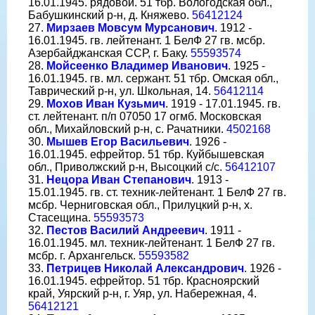
16.01.1945. рядовой. 51 тбр. Вологодская обл.,
Бабушкинский р-н, д. Княжево.
56412124
27.
Мирзаев Мовсум Мурсанович
. 1912 -
16.01.1945. гв. лейтенант. 1 БелФ 27 гв. мсбр.
Азербайджанская ССР, г. Баку.
55593574
28.
Мойсеенко Владимер Иванович
. 1925 -
16.01.1945. гв. мл. сержант. 51 тбр. Омская обл.,
Таврический р-н, ул. Школьная, 14.
56412114
29.
Мохов Иван Кузьмич
. 1919 - 17.01.1945. гв.
ст. лейтенант. п/п 07050 17 огмб. Московская
обл., Михайловский р-н, с. Рачатники.
4502168
30.
Мышев Егор Васильевич
. 1926 -
16.01.1945. ефрейтор. 51 тбр. Куйбышевская
обл., Приволжский р-н, Высоцкий с/с.
56412107
31.
Нецора Иван Степанович
. 1913 -
15.01.1945. гв. ст. техник-лейтенант. 1 БелФ 27 гв.
мсбр. Черниговская обл., Прилуцкий р-н, х.
Стасещина.
55593573
32.
Пестов Василий Андреевич
. 1911 -
16.01.1945. мл. техник-лейтенант. 1 БелФ 27 гв.
мсбр. г. Архангельск.
55593582
33.
Петрицев Николай Александрович
. 1926 -
16.01.1945. ефрейтор. 51 тбр. Красноярский
край, Уярский р-н, г. Уяр, ул. Набережная, 4.
56412121