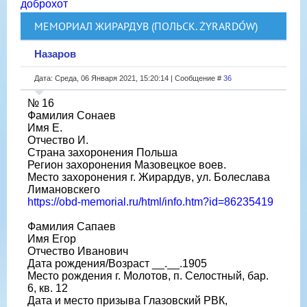
доброхот
МЕМОРИАЛ ЖИРАРДУВ (ПОЛЬСК. ŻYRARDÓW)
Назаров
Дата: Среда, 06 Января 2021, 15:20:14 | Сообщение #
36
№ 16
Фамилия Сонаев
Имя Е.
Отчество И.
Страна захоронения Польша
Регион захоронения Мазовецкое воев.
Место захоронения г. Жирардув, ул. Болеслава
Лимановскего
https://obd-memorial.ru/html/info.htm?id=86235419
Фамилия Сапаев
Имя Егор
Отчество Иванович
Дата рождения/Возраст __.__.1905
Место рождения г. Молотов, п. Селостный, бар.
6, кв. 12
Дата и место призыва Глазовский РВК,