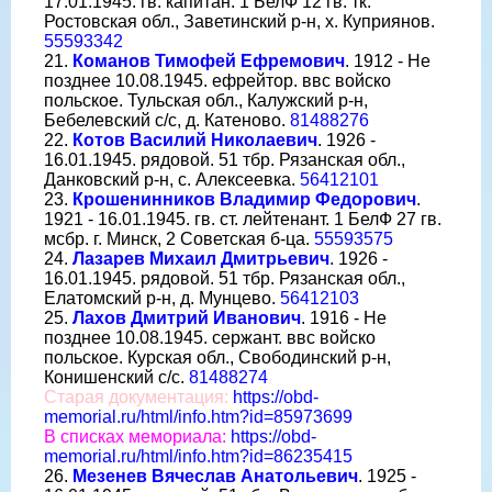
17.01.1945. гв. капитан. 1 БелФ 12 гв. тк.
Ростовская обл., Заветинский р-н, х. Куприянов.
55593342
21.
Команов Тимофей Ефремович
. 1912 - Не
позднее 10.08.1945. ефрейтор. ввс войско
польское. Тульская обл., Калужский р-н,
Бебелевский с/с, д. Катеново.
81488276
22.
Котов Василий Николаевич
. 1926 -
16.01.1945. рядовой. 51 тбр. Рязанская обл.,
Данковский р-н, с. Алексеевка.
56412101
23.
Крошенинников Владимир Федорович
.
1921 - 16.01.1945. гв. ст. лейтенант. 1 БелФ 27 гв.
мсбр. г. Минск, 2 Советская б-ца.
55593575
24.
Лазарев Михаил Дмитрьевич
. 1926 -
16.01.1945. рядовой. 51 тбр. Рязанская обл.,
Елатомский р-н, д. Мунцево.
56412103
25.
Лахов Дмитрий Иванович
. 1916 - Не
позднее 10.08.1945. сержант. ввс войско
польское. Курская обл., Свободинский р-н,
Конишенский с/с.
81488274
Старая документация:
https://obd-
memorial.ru/html/info.htm?id=85973699
В списках мемориала:
https://obd-
memorial.ru/html/info.htm?id=86235415
26.
Мезенев Вячеслав Анатольевич
. 1925 -