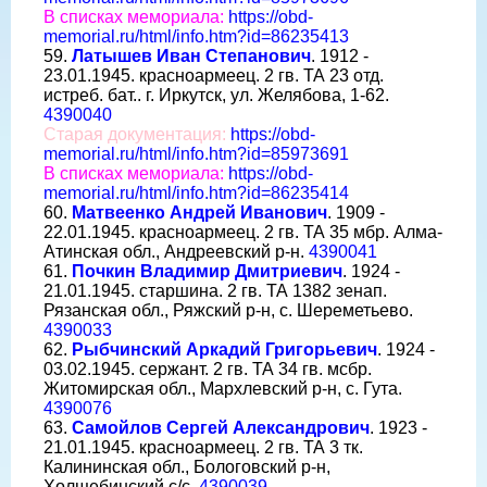
В списках мемориала:
https://obd-
memorial.ru/html/info.htm?id=86235413
59.
Латышев Иван Степанович
. 1912 -
23.01.1945. красноармеец. 2 гв. ТА 23 отд.
истреб. бат.. г. Иркутск, ул. Желябова, 1-62.
4390040
Старая документация:
https://obd-
memorial.ru/html/info.htm?id=85973691
В списках мемориала:
https://obd-
memorial.ru/html/info.htm?id=86235414
60.
Матвеенко Андрей Иванович
. 1909 -
22.01.1945. красноармеец. 2 гв. ТА 35 мбр. Алма-
Атинская обл., Андреевский р-н.
4390041
61.
Почкин Владимир Дмитриевич
. 1924 -
21.01.1945. старшина. 2 гв. ТА 1382 зенап.
Рязанская обл., Ряжский р-н, с. Шереметьево.
4390033
62.
Рыбчинский Аркадий Григорьевич
. 1924 -
03.02.1945. сержант. 2 гв. ТА 34 гв. мсбр.
Житомирская обл., Мархлевский р-н, с. Гута.
4390076
63.
Самойлов Сергей Александрович
. 1923 -
21.01.1945. красноармеец. 2 гв. ТА 3 тк.
Калининская обл., Бологовский р-н,
Холщебинский с/с.
4390039