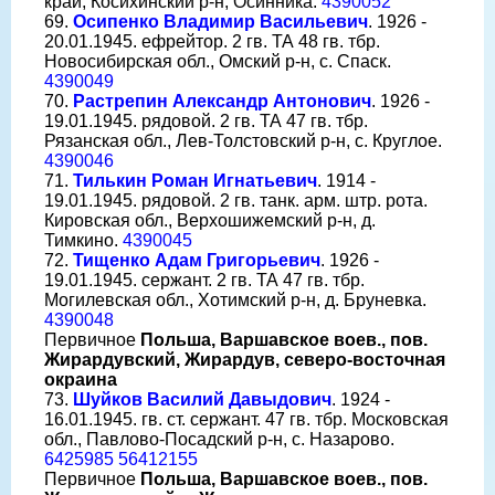
край, Косихинский р-н, Осинника.
4390052
69.
Осипенко Владимир Васильевич
. 1926 -
20.01.1945. ефрейтор. 2 гв. ТА 48 гв. тбр.
Новосибирская обл., Омский р-н, с. Спаск.
4390049
70.
Растрепин Александр Антонович
. 1926 -
19.01.1945. рядовой. 2 гв. ТА 47 гв. тбр.
Рязанская обл., Лев-Толстовский р-н, с. Круглое.
4390046
71.
Тилькин Роман Игнатьевич
. 1914 -
19.01.1945. рядовой. 2 гв. танк. арм. штр. рота.
Кировская обл., Верхошижемский р-н, д.
Тимкино.
4390045
72.
Тищенко Адам Григорьевич
. 1926 -
19.01.1945. сержант. 2 гв. ТА 47 гв. тбр.
Могилевская обл., Хотимский р-н, д. Бруневка.
4390048
Первичное
Польша, Варшавское воев., пов.
Жирардувский, Жирардув, северо-восточная
окраина
73.
Шуйков Василий Давыдович
. 1924 -
16.01.1945. гв. ст. сержант. 47 гв. тбр. Московская
обл., Павлово-Посадский р-н, с. Назарово.
6425985
56412155
Первичное
Польша, Варшавское воев., пов.