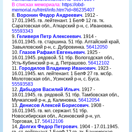
В списках мемориала:
https://obd-
memorial.ru/html/info.htm?id=86235407
8.
Воронин Федор Андреевич
. 1912 -
17.01.1945. гв. лейтенант. 1 БелФ 12 гв. тк.
Саратовская обл., Аткарский р-н, с. Ивановка.
55593343
9.
Геливеря Петр Алексеевич
. 1914 -
16.01.1945. гв. старшина. 51 тбр. Алтайский край,
Завьяловский р-н, с. Дубровинка.
56412050
10.
Глазов Рафаил Евгеньевич
. 1925 -
16.01.1945. рядовой. 51 тбр. Вологодская обл.,
Усть-Кубинский р-н, д. Петрашово.
56412102
11.
Городилов Владимир Иванович
. 1923 -
16.01.1945. мл. лейтенант. 1 БелФ 27 гв. мсбр.
Молотовская обл., Усинский р-н, с. Буса.
55593583
12.
Дабыдов Василий Ильич
. 1917 -
18.01.1945. гв. рядовой. 51 тбр. Тамбовская обл.,
Мучкапский р-н, д. Калиновка.
56412054
13.
Денисов Алексей Борисович
. 1908 -
16.01.1945. гв. мл. сержант. 51 тбр.
Новосибирская обл., Асиновский р-н, ул.
Торговая, 17.
56412106
14.
Долгих Федор Петрович
. 1904 - 17.01.1945.
гв. ст. лейтенант. 1 БелФ 12 гв. тк. Башкирская