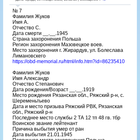
№ 7
Фамилия Жуков
Имя А.
Отчество С.
Дата смерти __.__.1945
Страна захоронения Польша
Регион захоронения Мазовецкое воев.
Место захоронения г. Жирардув, ул. Болеслава
Лимановскего
https://obd-memorial.ru/html/info.htm?id=86235410
Фамилия Жуков
Имя Александр
Отчество Степанович
Дата рождения/Возраст __.__.1919
Место рождения Рязанская обл., Ряжский р-н, с.
Шеременьтьево
Дата и место призыва Ряжский РВК, Рязанская
обл., Ряжский р-н
Последнее место службы 2 ТА 12 тп 48 гв. тбр
Воинское звание лейтенант
Причина выбытия умер от ран
Дата выбытия 21.01.1945