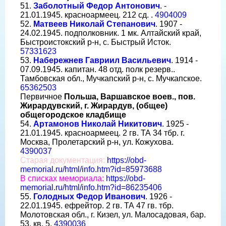
51.
Заболотный Федор Антонович
. -
21.01.1945. красноармеец. 212 сд. .
4904009
52.
Матвеев Николай Степанович
. 1907 -
24.02.1945. подполковник. 1 мк. Алтайский край,
Быстроистокский р-н, с. Быстрый Исток.
57331623
53.
Набережнев Гавриил Васильевич
. 1914 -
07.09.1945. капитан. 48 отд. полк резерв..
Тамбовская обл., Мучкапский р-н, с. Мучкапское.
65362503
Первичное
Польша, Варшавское воев., пов.
Жирардувский, г. Жирардув, (общее)
общегородское кладбище
54.
Артамонов Николай Никитович
. 1925 -
21.01.1945. красноармеец. 2 гв. ТА 34 тбр. г.
Москва, Пролетарский р-н, ул. Кожухова.
4390037
Старая документация:
https://obd-
memorial.ru/html/info.htm?id=85973688
В списках мемориала:
https://obd-
memorial.ru/html/info.htm?id=86235406
55.
Голодных Федор Иванович
. 1926 -
22.01.1945. ефрейтор. 2 гв. ТА 47 гв. тбр.
Молотовская обл., г. Кизел, ул. Малосадовая, бар.
53, кв. 5.
4390036