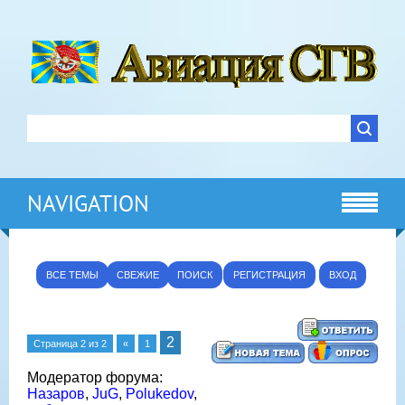
NAVIGATION
ВСЕ ТЕМЫ
СВЕЖИЕ
ПОИСК
РЕГИСТРАЦИЯ
ВХОД
2
Страница
2
из
2
«
1
Модератор форума:
Назаров
,
JuG
,
Polukedov
,