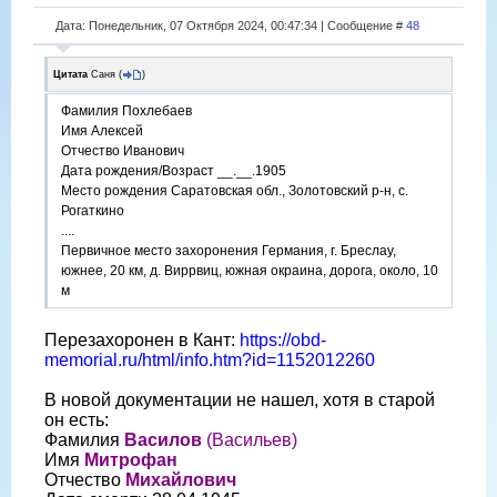
Дата: Понедельник, 07 Октября 2024, 00:47:34 | Сообщение #
48
Цитата
Саня
(
)
Фамилия Похлебаев
Имя Алексей
Отчество Иванович
Дата рождения/Возраст __.__.1905
Место рождения Саратовская обл., Золотовский р-н, с.
Рогаткино
....
Первичное место захоронения Германия, г. Бреслау,
южнее, 20 км, д. Виррвиц, южная окраина, дорога, около, 10
м
Перезахоронен в Кант:
https://obd-
memorial.ru/html/info.htm?id=1152012260
В новой документации не нашел, хотя в старой
он есть:
Фамилия
Василов
(Васильев)
Имя
Митрофан
Отчество
Михайлович