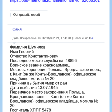
https://obd-memorial.ru/html/info.htm?id=62656301
Qui quaerit, reperit
Саня
Дата: Воскресенье, 06 Октября 2024, 17:41:34 | Сообщение #
40
Фамилия Шумилов
Имя Георгий
Отчество Константинович
Последнее место службы п/п 48856
Воинское звание красноармеец
Место захоронения Польша, Вроцлавское воев.,
г. Кант (он же Конты-Вроцлавске), офицерское
кладбище, могила № 20
Причина выбытия умер от ран
Дата выбытия 13.07.1945
Первичное место захоронения Польша,
Вроцлавское воев., г. Кант (он же Конты-
Вроцлавске), офицерское кладбище, могила №
20
Госпиталь ХППГ 5478