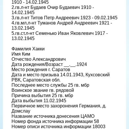
1910 - 14.02.1945
2.гв.л-нт Будаев Очир Будаевич 1910 -
14.02.1945
3.гв.л-нт Титов Петр Андреевич 1923 - 09.02.1945
4.гв.мл.л-нт Туманов Андрей Андреевич 1921 -
13.02.1945
5.гв.ст.л-нт Семенько Иван Яковлевич 1917 -
13.02.1945
Фамилия Хакки
Имя Ким
Отчество Александрович
Дата рождения/Возраст __.__.1924
Место рождения г. Саратов
Дата и место призыва 14.01.1943, Кухсовский
РВК, Саратовская обл.
Последнее место службы 25 гв. мбр
Воинское звание гв. рядовой
Причина выбытия 25 гв. мбр
Дата выбытия 11.02.1945
Первичное место захоронения Германия, д.
Домслау
Название источника донесения ЦАМО
Номер фонда источника информации 58
Номер описи источника информации 18003