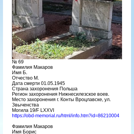
№ 69
Фамилия Макаров
Имя Б.
Отчество М.
Дата смерти 01.05.1945
Страна захоронения Польша
Регион захоронения Нижнесилезское воев.
Место захоронения г. Конты Вроцлавске, ул.
Звыченства
Могила 19/F LXXVI
https://obd-memorial.ru/html/info.htm?id=86210004
Фамилия Макаров
Имя Борис