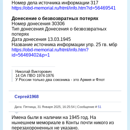
Номер дела источника информации 317
https://obd-memorial.ru/html/info.htm?id=56469541
Донесение о безвозвратных потерях
Номер донесения 30306
Тип донесения Донесения о безвозвратных
потерях
Дата донесения 13.03.1945
Название источника информации упр. 25 гв. мбр
https://obd-memorial.ru/html/info.htm?
id=56469402&p=1
Николай Викторович
14 ОА ПВО 1974-1976
У России только два союзника - это Армия и Флот
Сергей1968
Дата: Пятница, 31 Января 2025, 16:25:54 | Сообщение #
51
Имена были в наличии на 1945 год. На
нынешнем мемориале в Конты почти никого из
перезахороненных не указано.