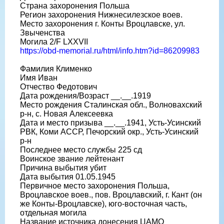
Страна захоронения Польша
Регион захоронения Нижнесилезское воев.
Место захоронения г. Конты Вроцлавске, ул.
Звыченства
Могила 2/F LXXVII
https://obd-memorial.ru/html/info.htm?id=86209983
Фамилия Клименко
Имя Иван
Отчество Федотович
Дата рождения/Возраст __.__.1919
Место рождения Сталинская обл., Волновахский
р-н, с. Новая Алексеевка
Дата и место призыва __.__.1941, Усть-Усинский
РВК, Коми АССР, Печорский окр., Усть-Усинский
р-н
Последнее место службы 225 сд
Воинское звание лейтенант
Причина выбытия убит
Дата выбытия 01.05.1945
Первичное место захоронения Польша,
Вроцлавское воев., пов. Вроцлавский, г. Кант (он
же Конты-Вроцлавске), юго-восточная часть,
отдельная могила
Название источника донесения ЦАМО