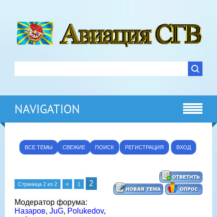
NAVIGATION
ВСЕ ТЕМЫ
СВЕЖИЕ
ПОИСК
РЕГИСТРАЦИЯ
ВХОД
2
Страница
2
из
2
«
1
Модератор форума:
Назаров
,
JuG
,
Polukedov
,