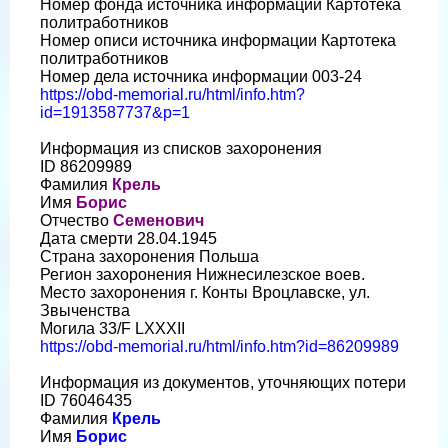
Номер фонда источника информации Картотека
политработников
Номер описи источника информации Картотека
политработников
Номер дела источника информации 003-24
https://obd-memorial.ru/html/info.htm?
id=1913587737&p=1
Информация из списков захоронения
ID 86209989
Фамилия
Крель
Имя
Борис
Отчество
Семенович
Дата смерти 28.04.1945
Страна захоронения Польша
Регион захоронения Нижнесилезское воев.
Место захоронения г. Конты Вроцлавске, ул.
Звыченства
Могила 33/F LXXXII
https://obd-memorial.ru/html/info.htm?id=86209989
Информация из документов, уточняющих потери
ID 76046435
Фамилия
Крель
Имя
Борис