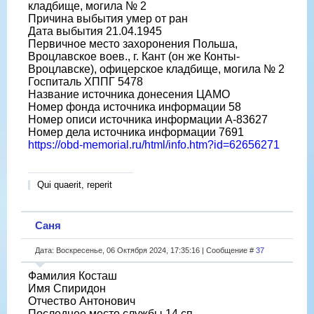
кладбище, могила № 2
Причина выбытия умер от ран
Дата выбытия 21.04.1945
Первичное место захоронения Польша,
Вроцлавское воев., г. Кант (он же Конты-
Вроцлавске), офицерское кладбище, могила № 2
Госпиталь ХППГ 5478
Название источника донесения ЦАМО
Номер фонда источника информации 58
Номер описи источника информации А-83627
Номер дела источника информации 7691
https://obd-memorial.ru/html/info.htm?id=62656271
Qui quaerit, reperit
Саня
Дата: Воскресенье, 06 Октября 2024, 17:35:16 | Сообщение #
37
Фамилия Косташ
Имя Спиридон
Отчество Антонович
Последнее место службы 14 сп