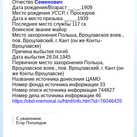
Отчество
Семенович
Дата рождения/Возраст __.__.1909
Место рождения УССР, г. Проскуров
Дата и место призыва __.__.1939
Последнее место службы 117 ск
Воинское звание майор
Место захоронения Польша, Вроцлавское воев.,
пов. Вроцлавский, г. Кант (он же Конты-
Вроцлавске)
Причина выбытия погиб
Дата выбытия 28.04.1945
Первичное место захоронения Польша,
Вроцлавское воев., пов. Вроцлавский, г. Кант (он
же Конты-Вроцлавске)
Название источника донесения ЦАМО
Номер фонда источника информации 33
Номер описи источника информации 744827
Номер дела источника информации 46
https://obd-memorial.ru/html/info.htm?id=76046435
С уважением,
Егор Полукедов.