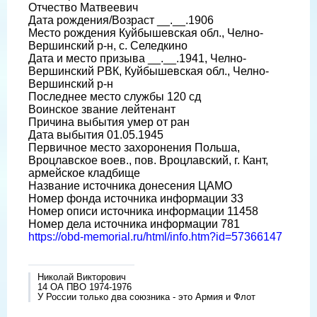
Отчество Матвеевич
Дата рождения/Возраст __.__.1906
Место рождения Куйбышевская обл., Челно-
Вершинский р-н, с. Селедкино
Дата и место призыва __.__.1941, Челно-
Вершинский РВК, Куйбышевская обл., Челно-
Вершинский р-н
Последнее место службы 120 сд
Воинское звание лейтенант
Причина выбытия умер от ран
Дата выбытия 01.05.1945
Первичное место захоронения Польша,
Вроцлавское воев., пов. Вроцлавский, г. Кант,
армейское кладбище
Название источника донесения ЦАМО
Номер фонда источника информации 33
Номер описи источника информации 11458
Номер дела источника информации 781
https://obd-memorial.ru/html/info.htm?id=57366147
Николай Викторович
14 ОА ПВО 1974-1976
У России только два союзника - это Армия и Флот