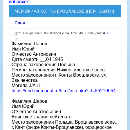
доброхот
МЕМОРИАЛ КОНТЫ ВРОЦЛАВСКЕ (НЕМ. KANTH)
Саня
Дата: Воскресенье, 06 Октября 2024, 17:28:40 | Сообщение #
36
Фамилия Шаров
Имя Юрий
Отчество Антонович
Дата смерти __.04.1945
Страна захоронения Польша
Регион захоронения Нижнесилезское воев.
Место захоронения г. Конты Вроцлавске, ул.
Звыченства
Могила 3/A LII
https://obd-memorial.ru/html/info.htm?id=86210064
Фамилия Шаров
Имя Юрий
Отчество Анатольевич
Воинское звание лейтенант
Место захоронения Польша, Вроцлавское воев.,
г. Кант (он же Конты-Вроцлавске), офицерское