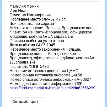
Фамилия Фомин
Имя Иван
Отчество Никанорович
Последнее место службы 47 сп
Воинское звание сержант
Место захоронения Польша, Вроцлавское воев.,
г. Кант (он же Конты-Вроцлавске), офицерское
кладбище, могила № 17, справа 1-й
Причина выбытия умер от ран
Дата выбытия 04.06.1945
Первичное место захоронения Польша,
Вроцлавское воев., г. Кант (он же Конты-
Вроцлавске), офицерское кладбище, могила №
17, справа 1-й
Госпиталь ХППГ 5478
Название источника донесения ЦАМО
Номер фонда источника информации 58
Номер описи источника информации А-83627
Номер дела источника информации 7691
https://obd-memorial.ru/html/info.htm?id=62656299
Qui quaerit, reperit