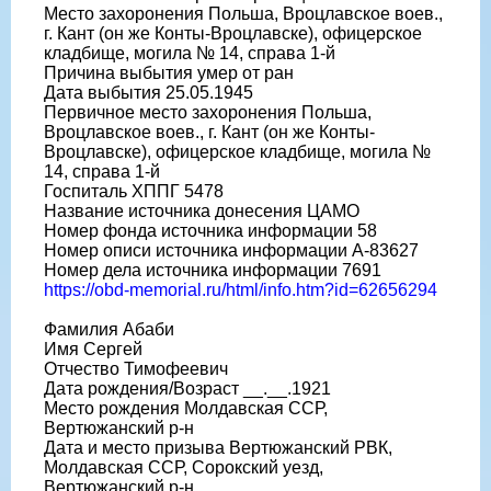
Место захоронения Польша, Вроцлавское воев.,
г. Кант (он же Конты-Вроцлавске), офицерское
кладбище, могила № 14, справа 1-й
Причина выбытия умер от ран
Дата выбытия 25.05.1945
Первичное место захоронения Польша,
Вроцлавское воев., г. Кант (он же Конты-
Вроцлавске), офицерское кладбище, могила №
14, справа 1-й
Госпиталь ХППГ 5478
Название источника донесения ЦАМО
Номер фонда источника информации 58
Номер описи источника информации А-83627
Номер дела источника информации 7691
https://obd-memorial.ru/html/info.htm?id=62656294
Фамилия Абаби
Имя Сергей
Отчество Тимофеевич
Дата рождения/Возраст __.__.1921
Место рождения Молдавская ССР,
Вертюжанский р-н
Дата и место призыва Вертюжанский РВК,
Молдавская ССР, Сорокский уезд,
Вертюжанский р-н