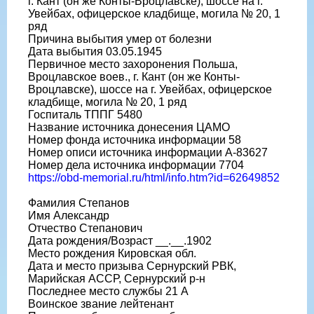
г. Кант (он же Конты-Вроцлавске), шоссе на г.
Увейбах, офицерское кладбище, могила № 20, 1
ряд
Причина выбытия умер от болезни
Дата выбытия 03.05.1945
Первичное место захоронения Польша,
Вроцлавское воев., г. Кант (он же Конты-
Вроцлавске), шоссе на г. Увейбах, офицерское
кладбище, могила № 20, 1 ряд
Госпиталь ТППГ 5480
Название источника донесения ЦАМО
Номер фонда источника информации 58
Номер описи источника информации А-83627
Номер дела источника информации 7704
https://obd-memorial.ru/html/info.htm?id=62649852
Фамилия Степанов
Имя Александр
Отчество Степанович
Дата рождения/Возраст __.__.1902
Место рождения Кировская обл.
Дата и место призыва Сернурский РВК,
Марийская АССР, Сернурский р-н
Последнее место службы 21 А
Воинское звание лейтенант