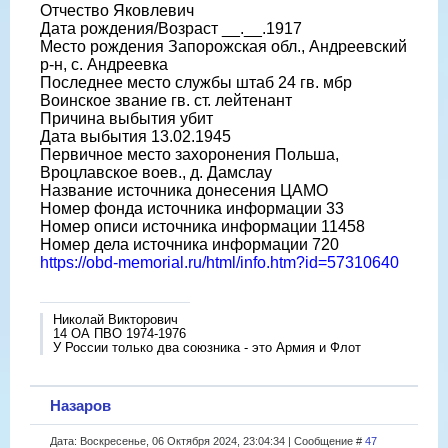
Отчество Яковлевич
Дата рождения/Возраст __.__.1917
Место рождения Запорожская обл., Андреевский
р-н, с. Андреевка
Последнее место службы штаб 24 гв. мбр
Воинское звание гв. ст. лейтенант
Причина выбытия убит
Дата выбытия 13.02.1945
Первичное место захоронения Польша,
Вроцлавское воев., д. Дамслау
Название источника донесения ЦАМО
Номер фонда источника информации 33
Номер описи источника информации 11458
Номер дела источника информации 720
https://obd-memorial.ru/html/info.htm?id=57310640
Николай Викторович
14 ОА ПВО 1974-1976
У России только два союзника - это Армия и Флот
Назаров
Дата: Воскресенье, 06 Октября 2024, 23:04:34 | Сообщение #
47