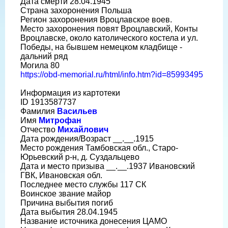
Дата смерти 28.04.1945
Страна захоронения Польша
Регион захоронения Вроцлавское воев.
Место захоронения повят Вроцлавский, Конты
Вроцлавске, около католического костела и ул.
Победы, на бывшем немецком кладбище -
дальний ряд
Могила 80
https://obd-memorial.ru/html/info.htm?id=85993495
Информация из картотеки
ID 1913587737
Фамилия
Васильев
Имя
Митрофан
Отчество
Михайлович
Дата рождения/Возраст __.__.1915
Место рождения Тамбовская обл., Старо-
Юрьевский р-н, д. Суздальцево
Дата и место призыва __.__.1937 Ивановский
ГВК, Ивановская обл.
Последнее место службы 117 СК
Воинское звание майор
Причина выбытия погиб
Дата выбытия 28.04.1945
Название источника донесения ЦАМО