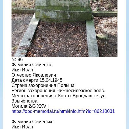
№ 96
Фамилия Семенко
Имя Иван
Отчество Яковлевич
Дата смерти 15.04.1945
Страна захоронения Польша
Регион захоронения Нижнесилезское воев.
Место захоронения г. Конты Вроцлавске, ул.
Звыченства
Могила 2/G XXVII
https://obd-memorial.ru/html/info.htm?id=86210031
Фамилия Семенько
Имя Иван