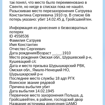
так понял, что место было переименовано в
Свенте, но нигде в списках пока не нашёл.
Разыскиваю место перезахоронения Сатруева
Константина Сергеевича 1910 гр. В списке б/в
потерь указано: убит 14.02.45 д. Гройсшвейтен.
Информация из донесения о безвозвратных
потерях
ID 4558536
Фамилия Сатруев
Имя Константин
Отчество Сергеевич
Дата рождения/Возраст __.__.1910
Место рождения Омская обл., Шуршевский р-н,
Кушевацкий с/с
Дата и место призыва Шурышкарский РВК,
Омская обл., Ямало-Ненецкий НО,
Шурышкарский р-н
Последнее место службы 18 адп РГК
Воинское звание рядовой
Причина выбытия убит
Дата выбытия 14.02.1945
Первичное место захоронения Польша, д.
Гройсшвейтен, в районе, господский двор
Название источника донесения ЦАМО