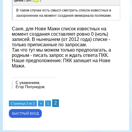
Цитата
Саня
(
)
В таком случае есть смысл смотреть список известных в
захоронении на момент создания мемориала поляками.
Саня, для Нове Мажи список известных на
момент создания составляет ровно 0 (ноль)
записей. В нынешнем (от 2012 года) списке -
только приписанные по запросам.
Так что тут мы можем только предполагать, а
родным - писать запрос и ждать ответа ПКК.
Наше предположение: ПКК запишет на Нове
Мажи.
С уважением,
Егор Полукедов.
2
Страница
2
из
2
«
1