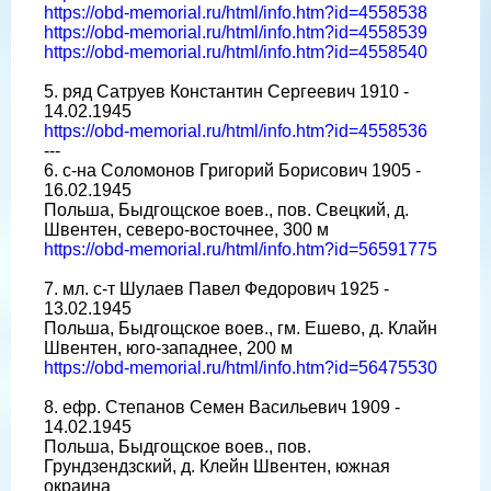
https://obd-memorial.ru/html/info.htm?id=4558538
https://obd-memorial.ru/html/info.htm?id=4558539
https://obd-memorial.ru/html/info.htm?id=4558540
5. ряд Сатруев Константин Сергеевич 1910 -
14.02.1945
https://obd-memorial.ru/html/info.htm?id=4558536
---
6. с-на Соломонов Григорий Борисович 1905 -
16.02.1945
Польша, Быдгощское воев., пов. Свецкий, д.
Швентен, северо-восточнее, 300 м
https://obd-memorial.ru/html/info.htm?id=56591775
7. мл. с-т Шулаев Павел Федорович 1925 -
13.02.1945
Польша, Быдгощское воев., гм. Ешево, д. Клайн
Швентен, юго-западнее, 200 м
https://obd-memorial.ru/html/info.htm?id=56475530
8. ефр. Степанов Семен Васильевич 1909 -
14.02.1945
Польша, Быдгощское воев., пов.
Грундзендзский, д. Клейн Швентен, южная
окраина