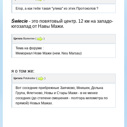
Егор, а как тебе такая "улика" из этих Протоколов ?
Świecie
- это повятовый центр. 12 км на западо-
югозапад от Навы Мажи.
Цитата
Валентин
(
)
Тема на форуме :
Мемориал Нове Мажи (нем. Neu Marsau)
я о том же:
Цитата
Polukedov
(
)
Вот соседние прибрежные Заячково, Мнишек, Дольна
Група, Флетново, Новы и Стары Мажи - в не менее
соседних (до степени смешения - полтора километра по
прямой) Новых Мажах.