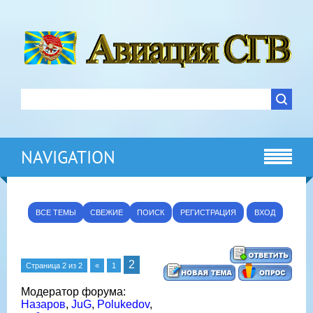
NAVIGATION
ВСЕ ТЕМЫ
СВЕЖИЕ
ПОИСК
РЕГИСТРАЦИЯ
ВХОД
2
Страница
2
из
2
«
1
Модератор форума:
Назаров
,
JuG
,
Polukedov
,