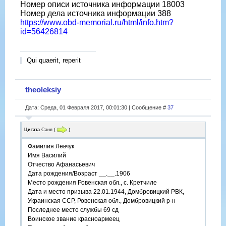
Номер описи источника информации 18003
Номер дела источника информации 388
https://www.obd-memorial.ru/html/info.htm?
id=56426814
Qui quaerit, reperit
theoleksiy
Дата: Среда, 01 Февраля 2017, 00:01:30 | Сообщение #
37
Цитата
Саня
(
)
Фамилия Левчук
Имя Василий
Отчество Афанасьевич
Дата рождения/Возраст __.__.1906
Место рождения Ровенская обл., с. Кретчиле
Дата и место призыва 22.01.1944, Домбровицкий РВК,
Украинская ССР, Ровенская обл., Домбровицкий р-н
Последнее место службы 69 сд
Воинское звание красноармеец