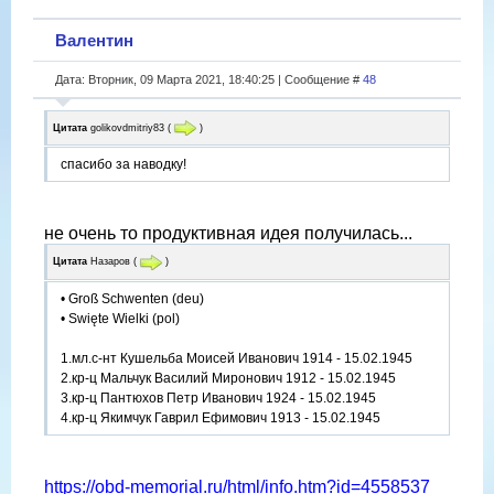
Валентин
Дата: Вторник, 09 Марта 2021, 18:40:25 | Сообщение #
48
Цитата
golikovdmitriy83
(
)
спасибо за наводку!
не очень то продуктивная идея получилась...
Цитата
Назаров
(
)
• Groß Schwenten (deu)
• Swięte Wielki (pol)
1.мл.с-нт Кушельба Моисей Иванович 1914 - 15.02.1945
2.кр-ц Мальчук Василий Миронович 1912 - 15.02.1945
3.кр-ц Пантюхов Петр Иванович 1924 - 15.02.1945
4.кр-ц Якимчук Гаврил Ефимович 1913 - 15.02.1945
https://obd-memorial.ru/html/info.htm?id=4558537