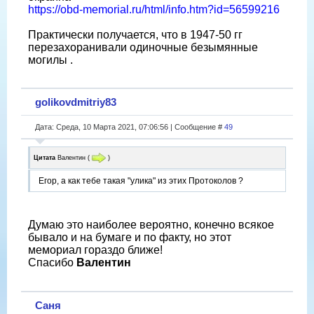
https://obd-memorial.ru/html/info.htm?id=56599216
Практически получается, что в 1947-50 гг
перезахоранивали одиночные безымянные
могилы .
golikovdmitriy83
Дата: Среда, 10 Марта 2021, 07:06:56 | Сообщение #
49
Цитата
Валентин
(
)
Егор, а как тебе такая "улика" из этих Протоколов ?
Думаю это наиболее вероятно, конечно всякое
бывало и на бумаге и по факту, но этот
мемориал гораздо ближе!
Спасибо
Валентин
Саня