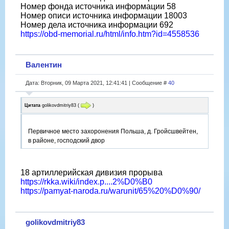
Номер фонда источника информации 58
Номер описи источника информации 18003
Номер дела источника информации 692
https://obd-memorial.ru/html/info.htm?id=4558536
Валентин
Дата: Вторник, 09 Марта 2021, 12:41:41 | Сообщение #
40
Цитата
golikovdmitriy83
(
)
Первичное место захоронения Польша, д. Гройсшвейтен,
в районе, господский двор
18 артиллерийская дивизия прорыва
https://rkka.wiki/index.p....2%D0%B0
https://pamyat-naroda.ru/warunit/65%20%D0%90/
golikovdmitriy83