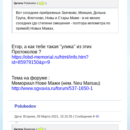
Цитата
Polukedov
(
)
Вот соседние прибрежные Заячково, Мнишек, Дольна
Група, Флетново, Новы и Стары Мажи - в не менее
соседних (до степени смешения - полтора километра по
прямой) Новых Мажах.
Егор, а как тебе такая "улика" из этих
Протоколов ?
https://obd-memorial.ru/html/info.htm?
id=85979150&p=9
Тема на форуме :
Мемориал Нове Мажи (нем. Neu Marsau)
http://www.sgvavia.ru/forum/537-1650-1
Polukedov
Дата: Вторник, 09 Марта 2021, 15:15:35 | Сообщение #
46
Цитата
Валентин
(
)