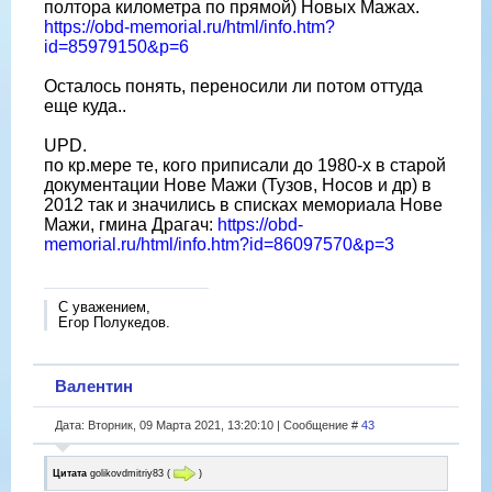
полтора километра по прямой) Новых Мажах.
https://obd-memorial.ru/html/info.htm?
id=85979150&p=6
Осталось понять, переносили ли потом оттуда
еще куда..
UPD.
по кр.мере те, кого приписали до 1980-х в старой
документации Нове Мажи (Тузов, Носов и др) в
2012 так и значились в списках мемориала Нове
Мажи, гмина Драгач:
https://obd-
memorial.ru/html/info.htm?id=86097570&p=3
С уважением,
Егор Полукедов.
Валентин
Дата: Вторник, 09 Марта 2021, 13:20:10 | Сообщение #
43
Цитата
golikovdmitriy83
(
)