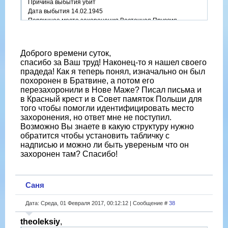
Причина выбытия убит
Дата выбытия 14.02.1945
Первичное место захоронения Восточная Пруссия,
Грауденецкий уезд, с. Братвин
Название источника информации ЦАМО
Номер фонда источника информации 58
Доброго времени суток,
Номер описи источника информации 18003
спасибо за Ваш труд! Наконец-то я нашел своего
Номер дела источника информации 413
прадеда! Как я теперь понял, изначально он был
https://obd-memorial.ru/html/info.htm?id=56458907
похоронен в Братвине, а потом его
перезахоронили в Нове Маже? Писал письма и
в Красный крест и в Совет памяток Польши для
того чтобы помогли идентифицировать место
захоронения, но ответ мне не поступил.
Возможно Вы знаете в какую структуру нужно
обратится чтобы установить табличку с
надписью и можно ли быть увереным что он
захоронен там? Спасибо!
Саня
Дата: Среда, 01 Февраля 2017, 00:12:12 | Сообщение #
38
theoleksiy
,