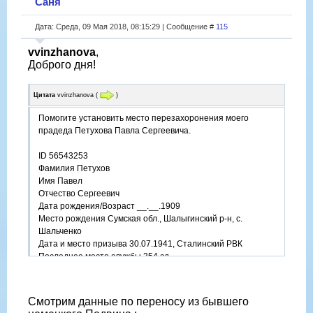
Саня
Дата: Среда, 09 Мая 2018, 08:15:29 | Сообщение #
115
vvinzhanova
,
Доброго дня!
Цитата
vvinzhanova
(
)
Помогите установить место перезахоронения моего
прадеда Петухова Павла Сергеевича.
ID 56543253
Фамилия Петухов
Имя Павел
Отчество Сергеевич
Дата рождения/Возраст __.__.1909
Место рождения Сумская обл., Шалыгинский р-н, с.
Шальченко
Дата и место призыва 30.07.1941, Сталинский РВК
Последнее место службы 354 сд
Воинское звание сержант
Причина выбытия убит
Дата выбытия 04.02.1945
Смотрим данные по переносу из бывшего