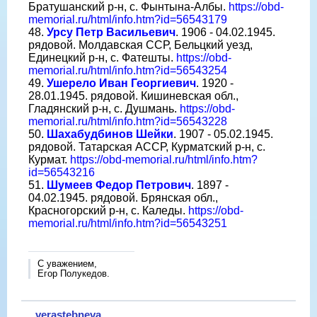
Братушанский р-н, с. Фынтына-Албы.
https://obd-
memorial.ru/html/info.htm?id=56543179
48.
Урсу Петр Васильевич
. 1906 - 04.02.1945.
рядовой. Молдавская ССР, Бельцкий уезд,
Единецкий р-н, с. Фатешты.
https://obd-
memorial.ru/html/info.htm?id=56543254
49.
Ушерело Иван Георгиевич
. 1920 -
28.01.1945. рядовой. Кишиневская обл.,
Гладянский р-н, с. Душмань.
https://obd-
memorial.ru/html/info.htm?id=56543228
50.
Шахабудбинов Шейки
. 1907 - 05.02.1945.
рядовой. Татарская АССР, Курматский р-н, с.
Курмат.
https://obd-memorial.ru/html/info.htm?
id=56543216
51.
Шумеев Федор Петрович
. 1897 -
04.02.1945. рядовой. Брянская обл.,
Красногорский р-н, с. Каледы.
https://obd-
memorial.ru/html/info.htm?id=56543251
С уважением,
Егор Полукедов.
verastebneva