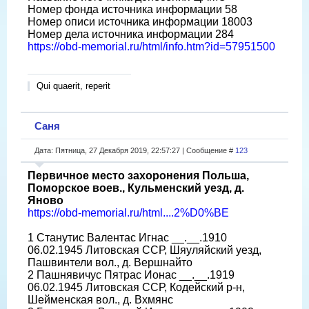
Номер фонда источника информации 58
Номер описи источника информации 18003
Номер дела источника информации 284
https://obd-memorial.ru/html/info.htm?id=57951500
Qui quaerit, reperit
Саня
Дата: Пятница, 27 Декабря 2019, 22:57:27 | Сообщение #
123
Первичное место захоронения Польша,
Поморское воев., Кульменский уезд, д.
Яново
https://obd-memorial.ru/html....2%D0%BE
1 Станутис Валентас Игнас __.__.1910
06.02.1945 Литовская ССР, Шяуляйский уезд,
Пашвинтели вол., д. Вершнайто
2 Пашнявичус Пятрас Ионас __.__.1919
06.02.1945 Литовская ССР, Кодейский р-н,
Шейменская вол., д. Вхмянс