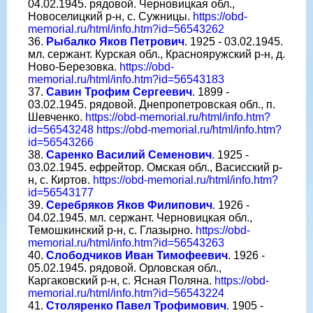
04.02.1945. рядовой. Черновицкая обл.,
Новоселицкий р-н, с. Сужницы.
https://obd-
memorial.ru/html/info.htm?id=56543262
36.
Рыбалко Яков Петрович
. 1925 - 03.02.1945.
мл. сержант. Курская обл., Краснояружский р-н, д.
Ново-Березовка.
https://obd-
memorial.ru/html/info.htm?id=56543183
37.
Савин Трофим Сергеевич
. 1899 -
03.02.1945. рядовой. Днепропетровская обл., п.
Шевченко.
https://obd-memorial.ru/html/info.htm?
id=56543248
https://obd-memorial.ru/html/info.htm?
id=56543266
38.
Саренко Василий Семенович
. 1925 -
03.02.1945. ефрейтор. Омская обл., Васисский р-
н, с. Киртов.
https://obd-memorial.ru/html/info.htm?
id=56543177
39.
Серебряков Яков Филипович
. 1926 -
04.02.1945. мл. сержант. Черновицкая обл.,
Темошкинский р-н, с. Глазырно.
https://obd-
memorial.ru/html/info.htm?id=56543263
40.
Слободчиков Иван Тимофеевич
. 1926 -
05.02.1945. рядовой. Орловская обл.,
Каргаковский р-н, с. Ясная Поляна.
https://obd-
memorial.ru/html/info.htm?id=56543224
41.
Столяренко Павел Трофимович
. 1905 -