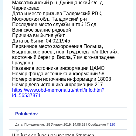
Максатихинский р-н, Дубищанский с/с, д.
Черниковао
Дата и место призыва Талдомский РВК,
Московская обл., Талдомский р-н
Последнее место службы штаб 15 сд
Воинское звание рядовой
Причина выбытия убит
Дата выбытия 04.02.1945
Первичное место захоронения Польша,
Быдгощское воев., пов. Грудзендз, н/п Шенайх,
восточный берег р. Висла, 7 км юго-западнее
Грауденц
Название источника информации ЦАМО
Номер фонда источника информации 58
Номер описи источника информации 18003
Номер дела источника информации 217
https://www.obd-memorial.ru/html/info.htm?
id=56537871
Polukedov
Дата: Понедельник, 28 Января 2019, 14:08:52 | Сообщение #
120
Шейнах сейчас называется Szynych.