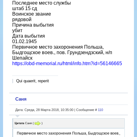
Последнее место службы
штаб 15 сд
Воинское звание
рядовой
Причина выбытия
убит
Дата выбытия
01.02.1945
Первичное место захоронения Польша,
Быдгощское воев., пов. Грундзендзский, н/п
Шепайск
https://obd-memorial.ru/html/info.htm?id=56146665
Qui quaerit, reperit
Саня
Дата: Среда, 28 Марта 2018, 10:35:00 | Сообщение #
110
Цитата
Саня
(
)
Первичное место захоронения Польша, Быдгощское воев.,