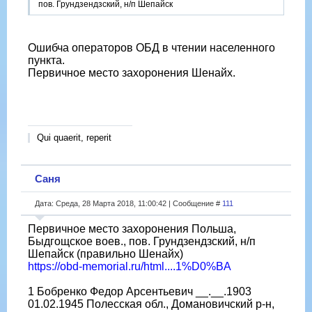
пов. Грундзендзский, н/п Шепайск
Ошибча операторов ОБД в чтении населенного
пункта.
Первичное место захоронения Шенайх.
Qui quaerit, reperit
Саня
Дата: Среда, 28 Марта 2018, 11:00:42 | Сообщение #
111
Первичное место захоронения Польша,
Быдгощское воев., пов. Грундзендзский, н/п
Шепайск (правильно Шенайх)
https://obd-memorial.ru/html....1%D0%BA
1 Бобренко Федор Арсентьевич __.__.1903
01.02.1945 Полесская обл., Домановичский р-н,