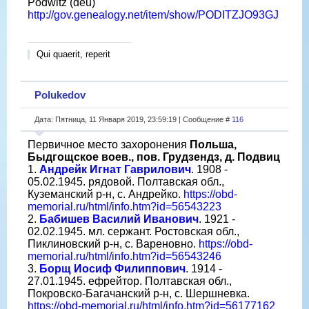
Podwitz (deu)
http://gov.genealogy.net/item/show/PODITZJO93GJ
Qui quaerit, reperit
Polukedov
Дата: Пятница, 11 Января 2019, 23:59:19 | Сообщение #
116
Первичное место захоронения
Польша,
Быдгощское воев., пов. Грудзендз, д. Подвиц
1.
Андрейк Игнат Гаврилович
. 1908 -
05.02.1945. рядовой. Полтавская обл.,
Куземанский р-н, с. Андрейко.
https://obd-
memorial.ru/html/info.htm?id=56543223
2.
Бабишев Василий Иванович
. 1921 -
02.02.1945. мл. сержант. Ростовская обл.,
Пиклиновский р-н, с. Вареновно.
https://obd-
memorial.ru/html/info.htm?id=56543246
3.
Борщ Иосиф Филиппович
. 1914 -
27.01.1945. ефрейтор. Полтавская обл.,
Покровско-Багачанский р-н, с. Шершневка.
https://obd-memorial.ru/html/info.htm?id=56177162