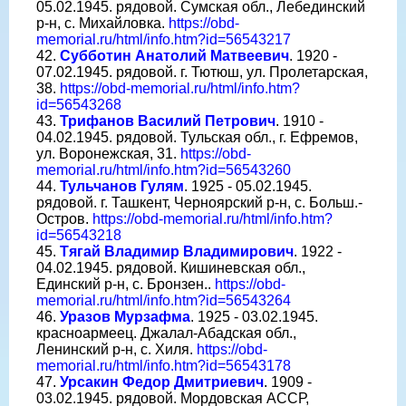
05.02.1945. рядовой. Сумская обл., Лебединский
р-н, с. Михайловка.
https://obd-
memorial.ru/html/info.htm?id=56543217
42.
Субботин Анатолий Матвеевич
. 1920 -
07.02.1945. рядовой. г. Тютюш, ул. Пролетарская,
38.
https://obd-memorial.ru/html/info.htm?
id=56543268
43.
Трифанов Василий Петрович
. 1910 -
04.02.1945. рядовой. Тульская обл., г. Ефремов,
ул. Воронежская, 31.
https://obd-
memorial.ru/html/info.htm?id=56543260
44.
Тульчанов Гулям
. 1925 - 05.02.1945.
рядовой. г. Ташкент, Черноярский р-н, с. Больш.-
Остров.
https://obd-memorial.ru/html/info.htm?
id=56543218
45.
Тягай Владимир Владимирович
. 1922 -
04.02.1945. рядовой. Кишиневская обл.,
Единский р-н, с. Бронзен..
https://obd-
memorial.ru/html/info.htm?id=56543264
46.
Уразов Мурзафма
. 1925 - 03.02.1945.
красноармеец. Джалал-Абадская обл.,
Ленинский р-н, с. Хиля.
https://obd-
memorial.ru/html/info.htm?id=56543178
47.
Урсакин Федор Дмитриевич
. 1909 -
03.02.1945. рядовой. Мордовская АССР,