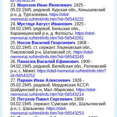
id=56543256
23.
Морозов Иван Яковлевич
. 1925 -
05.02.1945. рядовой. Курская обл., Конышевский
р-н, д. Тургалеевка.
https://obd-
memorial.ru/html/info.htm?id=56543222
24.
Мустяце Август Иванович
. 1925 -
04.02.1945. рядовой. Бельская обл.,
Каранишенский р-н, д. Фатешты.
https://obd-
memorial.ru/html/info.htm?id=56543261
25.
Носов Василий Георгиевич
. 1908 -
01.02.1945. ст. сержант. Ульяновская обл.,
Павловский р-н, Шаловский с/с.
https://obd-
memorial.ru/html/info.htm?id=56543245
26.
Панасюк Василий Ефимович
. 1900 -
04.02.1945. рядовой. Вилейская обл., Ратновский
р-н, с. Межет.
https://obd-memorial.ru/html/info.htm?
id=56543252
27.
Паркин Иван Алексеевич
. 1926 -
05.02.1945. рядовой. Мордовская АССР,
Шайдинский р-н, Мал.-Марясиво.
https://obd-
memorial.ru/html/info.htm?id=56543214
28.
Петухов Павел Сергеевич
. 1909 -
04.02.1945. сержант. Сумская обл., Шалыгинский
р-н, с. Шальченко.
https://obd-
memorial.ru/html/info.htm?id=56543253