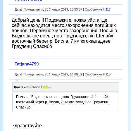
Дата: Понедельник, 28 Января 2019, 13:53:07 | Сообщение #
117
Добрый день!!! Подскажите, пожалуйста,где
сейчас находится место захоронения погибших
воинов. Первичное место захоронения: Польша,
Быдгощское воев., пов. Грудзендз, н/п Шенайх,
восточный берег р. Висла, 7 км юго-западнее
Грауденц Спасибо
Tatjana4799
Дата: Понедельник, 28 Января 2019, 14:08:32 | Сообщение #
118
Цитата
verastebneva
(
)
Польша, Быдгощское воев., пов. Грудзендз, н/п Шенайх,
восточный берег р. Висла, 7 км юго-западнее Грауденц
Спасибо
Здравствуйте.