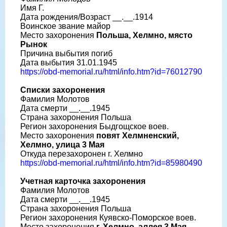
Имя Г.
Дата рождения/Возраст __.__.1914
Воинское звание майор
Место захоронения
Польша, Хелмно, място
Рынок
Причина выбытия погиб
Дата выбытия 31.01.1945
https://obd-memorial.ru/html/info.htm?id=76012790
Списки захоронения
Фамилия Молотов
Дата смерти __.__.1945
Страна захоронения Польша
Регион захоронения Быдгощское воев.
Место захоронения
повят Хелмненский,
Хелмно, улица 3 Мая
Откуда перезахоронен г. Хелмно
https://obd-memorial.ru/html/info.htm?id=85980490
Учетная карточка захоронения
Фамилия Молотов
Дата смерти __.__.1945
Страна захоронения Польша
Регион захоронения Куявско-Поморское воев.
Место захоронения
г. Хелмно, аллея 3 Мая