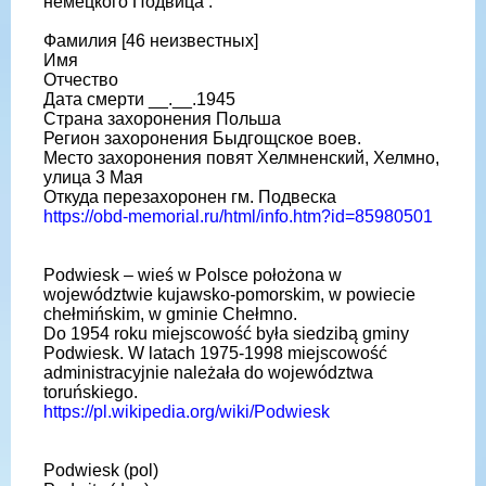
немецкого Подвица :
Фамилия [46 неизвестных]
Имя
Отчество
Дата смерти __.__.1945
Страна захоронения Польша
Регион захоронения Быдгощское воев.
Место захоронения повят Хелмненский, Хелмно,
улица 3 Мая
Откуда перезахоронен гм. Подвеска
https://obd-memorial.ru/html/info.htm?id=85980501
Podwiesk – wieś w Polsce położona w
województwie kujawsko-pomorskim, w powiecie
chełmińskim, w gminie Chełmno.
Do 1954 roku miejscowość była siedzibą gminy
Podwiesk. W latach 1975-1998 miejscowość
administracyjnie należała do województwa
toruńskiego.
https://pl.wikipedia.org/wiki/Podwiesk
Podwiesk (pol)