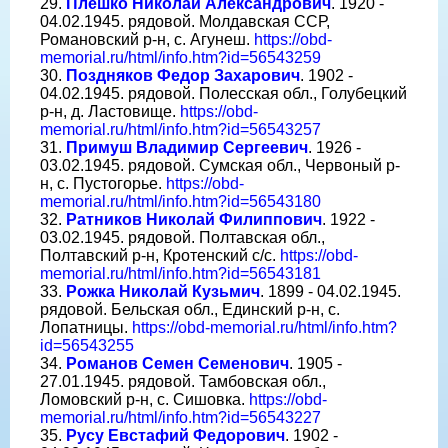
29.
Плешко Николай Александрович
. 1920 -
04.02.1945. рядовой. Молдавская ССР,
Романовский р-н, с. Агунеш.
https://obd-
memorial.ru/html/info.htm?id=56543259
30.
Поздняков Федор Захарович
. 1902 -
04.02.1945. рядовой. Полесская обл., Голубецкий
р-н, д. Ластовище.
https://obd-
memorial.ru/html/info.htm?id=56543257
31.
Примуш Владимир Сергеевич
. 1926 -
03.02.1945. рядовой. Сумская обл., Червоный р-
н, с. Пустогорье.
https://obd-
memorial.ru/html/info.htm?id=56543180
32.
Ратников Николай Филиппович
. 1922 -
03.02.1945. рядовой. Полтавская обл.,
Полтавский р-н, Кротенский с/с.
https://obd-
memorial.ru/html/info.htm?id=56543181
33.
Рожка Николай Кузьмич
. 1899 - 04.02.1945.
рядовой. Бельская обл., Единский р-н, с.
Лопатницы.
https://obd-memorial.ru/html/info.htm?
id=56543255
34.
Романов Семен Семенович
. 1905 -
27.01.1945. рядовой. Тамбовская обл.,
Ломовский р-н, с. Сишовка.
https://obd-
memorial.ru/html/info.htm?id=56543227
35.
Русу Евстафий Федорович
. 1902 -