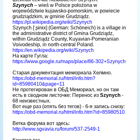
Szynych
– wieś w Polsce położona w
województwie kujawsko-pomorskim, w powiecie
grudziądzkim, w gminie Grudziądz.
https://pl.wikipedia.org/wiki/Szynych
Szynych [ˈʂɨnɨx] (German: Schöneich) is a village in
the administrative district of Gmina Grudziądz,
within Grudziądz County, Kuyavian-Pomeranian
Voivodeship, in north-central Poland.
https://en.wikipedia.org/wiki/Szynych
На карте Гугла:
https://www.google.ru/maps/place/86-302+Szynych
Старая документация мемориала Хелмно.
https://obd-memorial.ru/html/info.htm?
id=85980410&page=11
Не протегирован в ОБД Мемориал, но он там
есть в сводном листочке: Перенос из
Szynych
-
68 неизвестных.
Вот еще раз (опять без тегов) - 6-я запись снизу:
https://obd-memorial.ru/html/info.htm?id=85980510
Ветка форума вот здесь:
http://www.sgvavia.ru/forum/537-2549-1