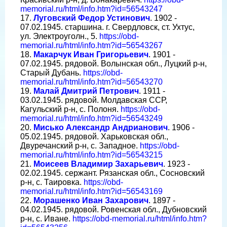
memorial.ru/html/info.htm?id=56543247
17.
Луговский Федор Устинович
. 1902 -
07.02.1945. старшина. г. Свердловск, ст. Ухтус,
ул. Электроуголн., 5.
https://obd-
memorial.ru/html/info.htm?id=56543267
18.
Макарчук Иван Григорьевич
. 1901 -
07.02.1945. рядовой. Волынская обл., Луцкий р-н,
Старый Дубань.
https://obd-
memorial.ru/html/info.htm?id=56543270
19.
Малай Дмитрий Петрович
. 1911 -
03.02.1945. рядовой. Молдавская ССР,
Кагульский р-н, с. Полоня.
https://obd-
memorial.ru/html/info.htm?id=56543249
20.
Мисько Александр Андрианович
. 1906 -
05.02.1945. рядовой. Харьковская обл.,
Двуречанский р-н, с. Западное.
https://obd-
memorial.ru/html/info.htm?id=56543215
21.
Моисеев Владимир Захарьевич
. 1923 -
02.02.1945. сержант. Рязанская обл., Сосновский
р-н, с. Таировка.
https://obd-
memorial.ru/html/info.htm?id=56543169
22.
Морашенко Иван Захарович
. 1897 -
04.02.1945. рядовой. Ровенская обл., Дубновский
р-н, с. Иване.
https://obd-memorial.ru/html/info.htm?