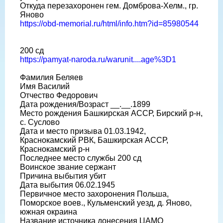
Откуда перезахоронен гем. Домброва-Хелм., гр.
Яново
https://obd-memorial.ru/html/info.htm?id=85980544
200 сд
https://pamyat-naroda.ru/warunit....age%3D1
Фамилия Беляев
Имя Василий
Отчество Федорович
Дата рождения/Возраст __.__.1899
Место рождения Башкирская АССР, Бирский р-н,
с. Суслово
Дата и место призыва 01.03.1942,
Краснокамский РВК, Башкирская АССР,
Краснокамский р-н
Последнее место службы 200 сд
Воинское звание сержант
Причина выбытия убит
Дата выбытия 06.02.1945
Первичное место захоронения Польша,
Поморское воев., Кульменский уезд, д. Яново,
южная окраина
Название источника донесения ЦАМО