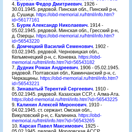
4.
Бурван Федор Дмитриевич
. 1926 -
30.01.1945. рядовой. Пинская обл., Пинский р-н,
д. Сушицк.
https://obd-memorial.ru/html/info.htm?
id=56177161
5.
Буряк Александр Николаевич
. 1914 -
05.02.1945. рядовой. Минская обл., Гресский р-н,
д. Озерцы.
https://obd-memorial.ru/html/info.htm?
id=56543220
6.
Домчецкий Василий Семенович
. 1902 -
03.02.1945. рядовой. Черновицкая обл.,
Кельменецкий р-н, с. Коневка.
https://obd-
memorial.ru/html/info.htm?id=56543182
7.
Дудник Роман Андреевич
. 1906 - 05.02.1945.
рядовой. Полтавская обл., Каминчанский р-н, с.
Черкащины.
https://obd-memorial.ru/html/info.htm?
id=56543221
8.
Зинаватый Терентий Сергеевич
. 1910 -
05.02.1945. рядовой. Казахская ССР, г. Алма-Ата.
https://obd-memorial.ru/html/info.htm?id=56543225
9.
Калинин Алексей Миронович
. 1910 -
04.02.1945. ст. сержант. Омская обл.,
Викуловский р-н, с. Калинина.
https://obd-
memorial.ru/html/info.htm?id=56543265
10.
Карсан Павел Максимович
. 1925 -
05.02.1945. рядовой. Мордовская АССР,