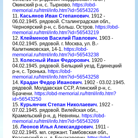
Окинский р-н, с. Тырново.
https://obd-
memorial.ru/html/info.htm?id=56543226
11.
Касьянов Иван Степанович
. 1912 -
06.02.1945. рядовой. Сталинградская обл.,
Черноярский р-н, с. Больш. Остров.
https://obd-
memorial.ru/html/info.htm?id=56543219
12.
Клейменов Василий Павлович
. 1903 -
04.02.1945. рядовой. г. Москва, ул. В.-
Калитниковская, 14-1.
https://obd-
memorial.ru/html/info.htm?id=56543238
13.
Колесный Иван Федорович
. 1920 -
04.02.1945. рядовой. Бельцкий уезд, Единецкий
р-н, с. Тронька.
https://obd-
memorial.ru/html/info.htm?id=56543258
14.
Крадан Федор Иванович
. 1902 - 03.02.1945.
рядовой. Молдавская ССР, Атинский р-н, с.
Брачени.
https://obd-memorial.ru/html/info.htm?
id=56543250
15.
Курьянчик Степан Николаевич
. 1922 -
07.02.1945. рядовой. Вилейская обл.,
Крамельский р-н, д. Невняны.
https://obd-
memorial.ru/html/info.htm?id=56543269
16.
Леонов Илья Александрович
. 1911 -
02.02.1945. мл. сержант. Тамбовская обл.,
Красивский р-н, д. Бонакаревич.
https://obd-