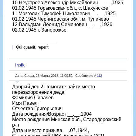
10 Неустроев Александр Михайлович __.__.1925
01.02.1945 Горьковская обл., с. Шахунское
11 Мозголик Тимофей Николаевич __.__.1925
01.02.1945 Черниговская обл., м. Тупичево
12 Вальдман Леонид Семенович __.__.1926
02.02.1945 г. Запорожье
Qui quaerit, reperit
irpik
Дата: Среда, 28 Марта 2018, 11:00:52 | Сообщение #
112
Добрый день! Помогите найти место
перезахоронения деда:
Фамилия Сирачев
Имя Павел
Отчество Григорьевич
Дата рождения/Возраст __.__.1904
Место рождения Минская обл., Стародорожский
р-н
Дата и место призыва __.07.1944,
Стародорожский РВК, Белорусская ССР,