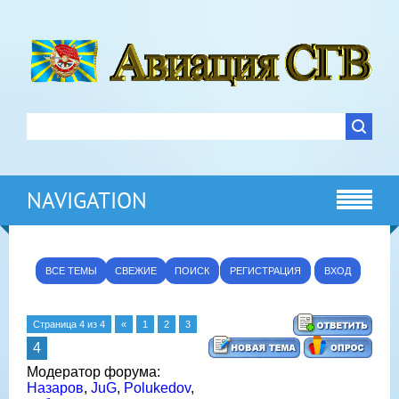
NAVIGATION
ВСЕ ТЕМЫ
СВЕЖИЕ
ПОИСК
РЕГИСТРАЦИЯ
ВХОД
Страница
4
из
4
«
1
2
3
4
Модератор форума:
Назаров
,
JuG
,
Polukedov
,