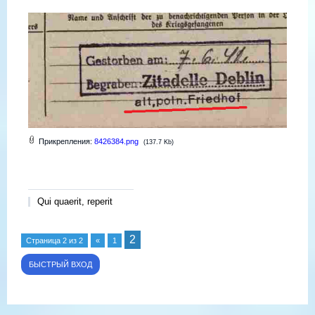
Прикрепления:
8426384.png
(137.7 Kb)
Qui quaerit, reperit
2
Страница
2
из
2
«
1