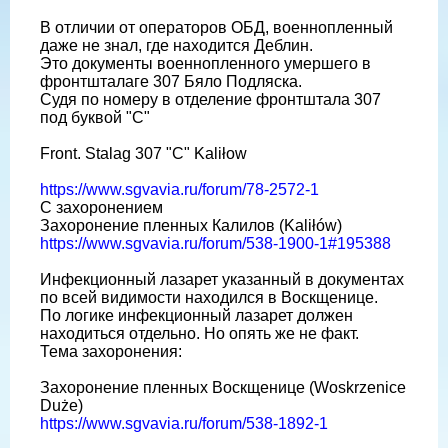
В отличии от операторов ОБД, военнопленный
даже не знал, где находится Деблин.
Это документы военнопленного умершего в
фронтшталаге 307 Бяло Подляска.
Судя по номеру в отделение фронтштала 307
под буквой "С"
Front. Stalag 307 "C" Kaliłоw
https://www.sgvavia.ru/forum/78-2572-1
С захоронением
Захоронение пленных Калилов (Kaliłów)
https://www.sgvavia.ru/forum/538-1900-1#195388
Инфекционный лазарет указанный в документах
по всей видимости находился в Воскщенице.
По логике инфекционный лазарет должен
находиться отдельно. Но опять же не факт.
Тема захоронения:
Захоронение пленных Воскщенице (Woskrzenice
Duże)
https://www.sgvavia.ru/forum/538-1892-1