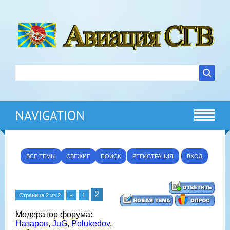
NAVIGATION
ВСЕ ТЕМЫ
СВЕЖИЕ
ПОИСК
РЕГИСТРАЦИЯ
ВХОД
2
Страница
2
из
2
«
1
Модератор форума:
Назаров
,
JuG
,
Polukedov
,