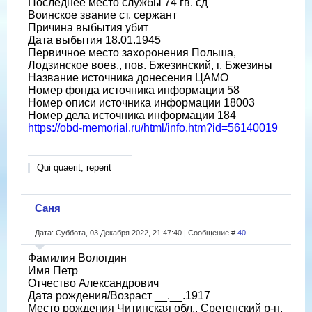
Последнее место службы 74 гв. сд
Воинское звание ст. сержант
Причина выбытия убит
Дата выбытия 18.01.1945
Первичное место захоронения Польша,
Лодзинское воев., пов. Бжезинский, г. Бжезины
Название источника донесения ЦАМО
Номер фонда источника информации 58
Номер описи источника информации 18003
Номер дела источника информации 184
https://obd-memorial.ru/html/info.htm?id=56140019
Qui quaerit, reperit
Саня
Дата: Суббота, 03 Декабря 2022, 21:47:40 | Сообщение #
40
Фамилия Вологдин
Имя Петр
Отчество Александрович
Дата рождения/Возраст __.__.1917
Место рождения Читинская обл., Сретенский р-н,