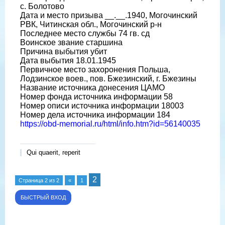
с. Болотово
Дата и место призыва __.__.1940, Могочинский
РВК, Читинская обл., Могочинский р-н
Последнее место службы 74 гв. сд
Воинское звание старшина
Причина выбытия убит
Дата выбытия 18.01.1945
Первичное место захоронения Польша,
Лодзинское воев., пов. Бжезинский, г. Бжезины
Название источника донесения ЦАМО
Номер фонда источника информации 58
Номер описи источника информации 18003
Номер дела источника информации 184
https://obd-memorial.ru/html/info.htm?id=56140035
Qui quaerit, reperit
2
Страница
2
из
2
«
1