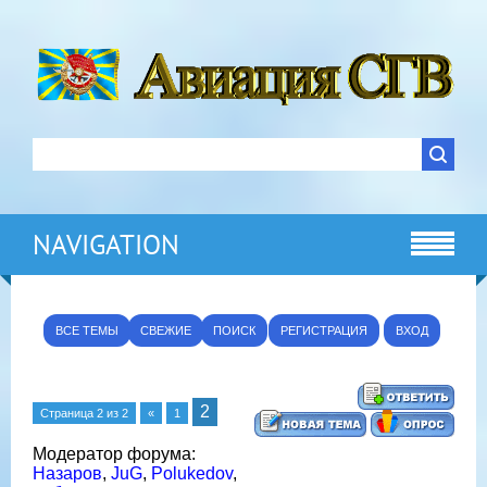
NAVIGATION
ВСЕ ТЕМЫ
СВЕЖИЕ
ПОИСК
РЕГИСТРАЦИЯ
ВХОД
2
Страница
2
из
2
«
1
Модератор форума:
Назаров
,
JuG
,
Polukedov
,