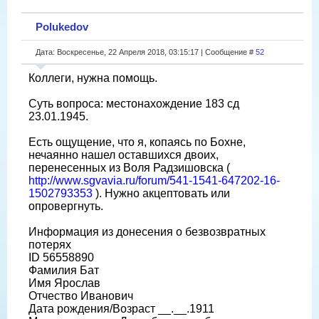
Polukedov
Дата: Воскресенье, 22 Апреля 2018, 03:15:17 | Сообщение #
52
Коллеги, нужна помощь.
Суть вопроса: местонахождение 183 сд
23.01.1945.
Есть ощущение, что я, копаясь по Бохне,
нечаянно нашел оставшихся двоих,
перенесенных из Воля Радзишовска (
http://www.sgvavia.ru/forum/541-1541-647202-16-
1502793353
). Нужно акцептовать или
опровергнуть.
Информация из донесения о безвозвратных
потерях
ID 56558890
Фамилия Бат
Имя Ярослав
Отчество Иванович
Дата рождения/Возраст __.__.1911