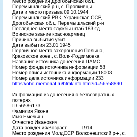
Место рождения Дрогобычская обл.,
Перемышльский р-н, с. Пропкивцы
Дата и место призыва 09.10.1944,
Перемышльский РВК, Украинская ССР,
Дрогобычская обл., Перемышльский р-н
Последнее место службы штаб 183 сд
Воинское звание красноармеец
Причина выбытия убит
Дата выбытия 23.01.1945
Первичное место захоронения Польша,
Краковское воев., с. Воля-Родзимовка
Название источника донесения ЦАМО
Номер фонда источника информации 58
Номер описи источника информации 18003
Номер дела источника информации 233
https://obd-memorial.ru/html/info.htm?id=56558890
Информация из донесения о безвозвратных
потерях
ID 56586173
Фамилия Якона
Имя Емельян
Отчество Иванович
Дата рождения/Возраст __.__.1914
Место рождения МолдССР, Волконештский р-н, с.