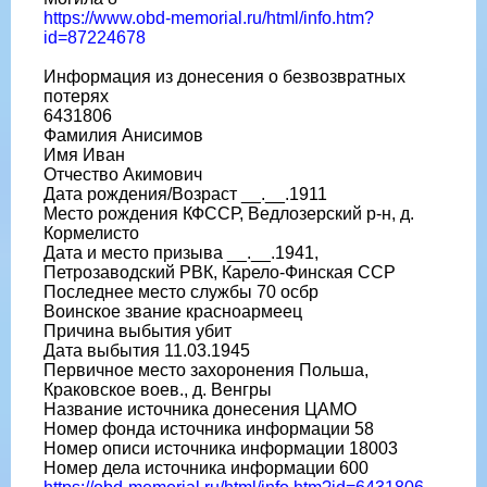
https://www.obd-memorial.ru/html/info.htm?
id=87224678
Информация из донесения о безвозвратных
потерях
6431806
Фамилия Анисимов
Имя Иван
Отчество Акимович
Дата рождения/Возраст __.__.1911
Место рождения КФССР, Ведлозерский р-н, д.
Кормелисто
Дата и место призыва __.__.1941,
Петрозаводский РВК, Карело-Финская ССР
Последнее место службы 70 осбр
Воинское звание красноармеец
Причина выбытия убит
Дата выбытия 11.03.1945
Первичное место захоронения Польша,
Краковское воев., д. Венгры
Название источника донесения ЦАМО
Номер фонда источника информации 58
Номер описи источника информации 18003
Номер дела источника информации 600