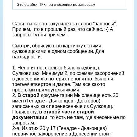
Это ошибки ПКК при внесениях по запросам
Саня, ты как-то закусился за слово "запросы".
Причем, что в прошлый раз, что сейчас. :-) А
запросы тут ни при чем.
Смотри, обрисую всю картинку с этими
сулковицскими в одном сообщении. Для
наглядности.
1. Непонятно, сколько было кладбищ в
Сулковицах. Минимум 2, по схемам захоронений
в донесениях о потерях непонятно, было ли
третье/четвертое и далее. Там все как-то
простыми прямоугольниками.
2.
В старой
документации Мысленице есть 20
имен (Генадзе - Дьяконцев - Докторов),
записанных как перенесенные из Сулковиц.
Подчеркну:
в старой части старой
документации
, то есть
не там
, где внесенные по
запросам.
2-а. Из этих 20 у 17 (Генадзе - Дьяконцев)
первичное захоронение в Донесении стоит