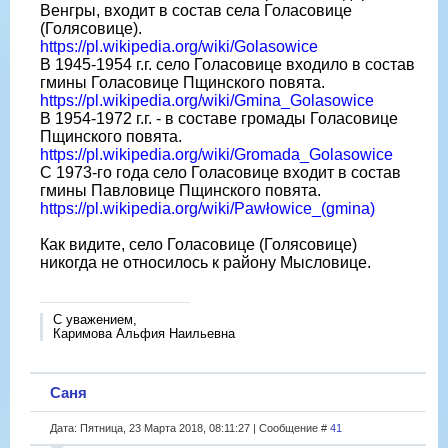
Венгры, входит в состав села Голасовице
(Голясовице).
https://pl.wikipedia.org/wiki/Golasowice
В 1945-1954 г.г. село Голасовице входило в состав
гмины Голасовице Пщинского повята.
https://pl.wikipedia.org/wiki/Gmina_Golasowice
В 1954-1972 г.г. - в составе громады Голасовице
Пщинского повята.
https://pl.wikipedia.org/wiki/Gromada_Golasowice
С 1973-го года село Голасовице входит в состав
гмины Павловице Пщинского повята.
https://pl.wikipedia.org/wiki/Pawłowice_(gmina)
Как видите, село Голасовице (Голясовице)
никогда не относилось к району Мысловице.
С уважением,
Каримова Альфия Наильевна
Саня
Дата: Пятница, 23 Марта 2018, 08:11:27 | Сообщение #
41