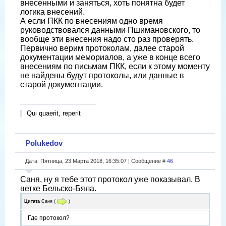
внесенными и заняться, хоть понятна будет
логика внесений.
А если ПКК по внесениям одно время
руководствовался данными Пшимановского, то
вообще эти внесения надо сто раз проверять.
Первично верим протоколам, далее старой
документации мемориалов, а уже в конце всего
внесениям по письмам ПКК, если к этому моменту
не найдены будут протоколы, или данные в
старой документации.
Qui quaerit, reperit
Polukedov
Дата: Пятница, 23 Марта 2018, 16:35:07 | Сообщение #
46
Саня, ну я тебе этот протокол уже показывал. В
ветке Бельско-Бяла.
Цитата
Саня
(
)
Где протокол?