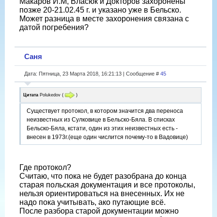
Макаров И.М, Власюк и Докторов захоронены
позже 20-21.02.45 г. и указано уже в Бельско.
Может разница в месте захоронения связана с
датой погребения?
Саня
Дата: Пятница, 23 Марта 2018, 16:21:13 | Сообщение #
45
Цитата
Polukedov
(
)
Существует протокол, в котором значится два переноса
неизвестных из Сулковице в Бельско-Бяла. В списках
Бельско-Бяла, кстати, один из этих неизвестных есть -
внесен в 1973г.(еще один числится почему-то в Вадовице)
Где протокол?
Считаю, что пока не будет разобрана до конца
старая польская документация и все протоколы,
нельзя ориентироваться на внесенных. Их не
надо пока учитывать, ако путающие всё.
После разбора старой документации можно