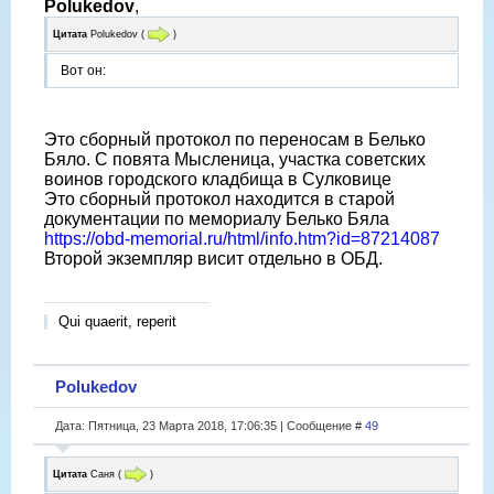
Polukedov
,
Цитата
Polukedov
(
)
Вот он:
Это сборный протокол по переносам в Белько
Бяло. С повята Мысленица, участка советских
воинов городского кладбища в Сулковице
Это сборный протокол находится в старой
документации по мемориалу Белько Бяла
https://obd-memorial.ru/html/info.htm?id=87214087
Второй экземпляр висит отдельно в ОБД.
Qui quaerit, reperit
Polukedov
Дата: Пятница, 23 Марта 2018, 17:06:35 | Сообщение #
49
Цитата
Саня
(
)