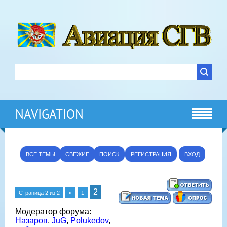
NAVIGATION
ВСЕ ТЕМЫ
СВЕЖИЕ
ПОИСК
РЕГИСТРАЦИЯ
ВХОД
2
Страница
2
из
2
«
1
Модератор форума:
Назаров
,
JuG
,
Polukedov
,