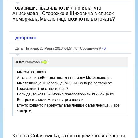
Товарищи, правильно ли я поняла, что
Анисимова , Сторожко и Шихевича в список
мемориала Мысленице можно не включать?
доброхот
Дата: Пятница, 23 Марта 2018, 06:54:48 | Сообщение #
40
Цитата
Polukedov
(
)
Мысля возникла.
А Голасовице/Венгры никогда к району Мысловице (не
Мысленице, а Мысловице, в 60 км к северо-востоку от
Голасовице) не относилось ?
Если да, то хотя бы можно предположить, как бойца из
Венгров в списки Мысленице занесли.
Кто-то когда-то перепутал Мысловице с Мысленице, и все
заверте...
Kolonia Golasowicka, как и современная деревня