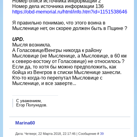
Номер описи источника информации 2
Номер дела источника информации 136
https://obd-memorial.ru/html/info.htm?id=1151538646
Я правильно понимаю, что этого воина в
Мысленице нет, он скорее должен быть в Пщине ?
UPD.
Мысля возникла.
А Голасовице/Венгры никогда к району
Мысловице (не Мысленице, а Мысловице, в 60 км
к северо-востоку от Голасовице) не относилось ?
Если да, то хотя бы можно предположить, как
бойца из Венгров в списки Мысленице занесли.
Кто-то когда-то перепутал Мысловице с
Мысленице, и все заверте...
С уважением,
Егор Полукедов.
Marina60
Дата: Четверг, 22 Марта 2018, 22:17:46 | Сообщение #
39