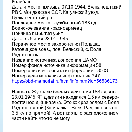
Колибаш
Дата и место призыва 07.10.1944, Вулканештский
РВК, Молдавская ССР, Кагульский уезд,
Вулканештский р-н
Последнее место службы штаб 183 сд
Воинское звание красноармеец
Причина выбытия убит
Дата выбытия 23.01.1945
Первичное место захоронения Польша,
Катовицкое воев., пов. Бельский, с. Воля
Родзиновска
Название источника донесения ЦАМО
Номер фонда источника информации 58
Номер описи источника информации 18003
Номер дела источника информации 247
https://obd-memorial.ru/html/info.htm?id=56586173
Нашел в Журнале боевых действий 183 сд, что
23.01.1945 КП дивизии находился 1.5 км северо-
восточнее д Кшивачка. Это как раз рядом с Воля
Радзишовской (Кшивачка - Воля Радзишовска =
3,5 км по прямой). А вот карты с расположением
части найти что-то не могу.