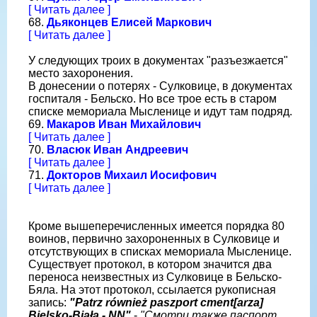
[ Читать далее ]
68.
Дьяконцев Елисей Маркович
[ Читать далее ]
У следующих троих в документах "разъезжается"
место захоронения.
В донесении о потерях - Сулковице, в документах
госпиталя - Бельско. Но все трое есть в старом
списке мемориала Мысленице и идут там подряд.
69.
Макаров Иван Михайлович
[ Читать далее ]
70.
Власюк Иван Андреевич
[ Читать далее ]
71.
Докторов Михаил Иосифович
[ Читать далее ]
Кроме вышеперечисленных имеется порядка 80
воинов, первично захороненных в Сулковице и
отсутствующих в списках мемориала Мысленице.
Существует протокол, в котором значится два
переноса неизвестных из Сулковице в Бельско-
Бяла. На этот протокол, ссылается рукописная
запись:
"Patrz również paszport cment[arza]
Bielsko-Biała - NN"
-
"Смотри также паспорт