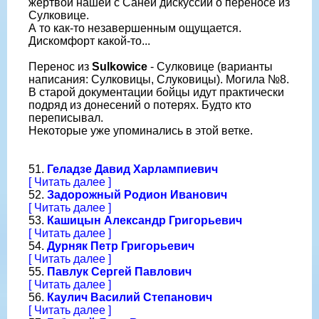
жертвой нашей с Саней дискуссии о переносе из
Сулковице.
А то как-то незавершенным ощущается.
Дискомфорт какой-то...
Перенос из
Sulkowice
- Сулковице (варианты
написания: Сулковицы, Слуковицы). Могила №8.
В старой документации бойцы идут практически
подряд из донесений о потерях. Будто кто
переписывал.
Некоторые уже упоминались в этой ветке.
51.
Геладзе Давид Харлампиевич
[ Читать далее ]
52.
Задорожный Родион Иванович
[ Читать далее ]
53.
Кашицын Александр Григорьевич
[ Читать далее ]
54.
Дурняк Петр Григорьевич
[ Читать далее ]
55.
Павлук Сергей Павлович
[ Читать далее ]
56.
Каулич Василий Степанович
[ Читать далее ]