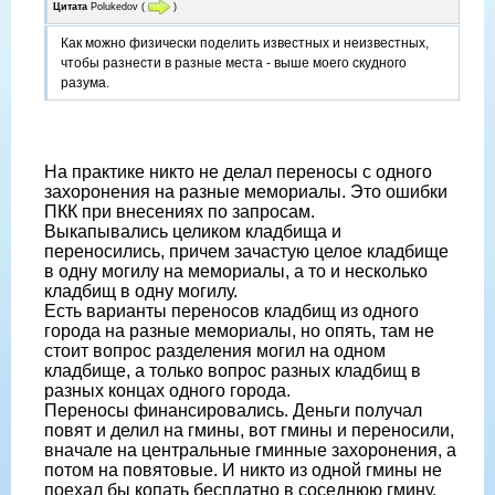
Цитата
Polukedov
(
)
Как можно физически поделить известных и неизвестных,
чтобы разнести в разные места - выше моего скудного
разума.
На практике никто не делал переносы с одного
захоронения на разные мемориалы. Это ошибки
ПКК при внесениях по запросам.
Выкапывались целиком кладбища и
переносились, причем зачастую целое кладбище
в одну могилу на мемориалы, а то и несколько
кладбищ в одну могилу.
Есть варианты переносов кладбищ из одного
города на разные мемориалы, но опять, там не
стоит вопрос разделения могил на одном
кладбище, а только вопрос разных кладбищ в
разных концах одного города.
Переносы финансировались. Деньги получал
повят и делил на гмины, вот гмины и переносили,
вначале на центральные гминные захоронения, а
потом на повятовые. И никто из одной гмины не
поехал бы копать бесплатно в соседнюю гмину.