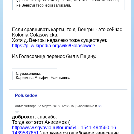
где был 70 отд. стрелк. бр. 11 марта 1945. Как бы это вообще
не Венгрув творчески записали.
Если сравнивать карты, то д. Венгры - это сейчас
Kolonia Golasowicka.
Хотя д. Венгры недалеко тоже существует.
https://pl.wikipedia.org/wiki/Golasowice
Из Голасовице перенос был в Пщину.
С уважением,
Каримова Альфия Наильевна
Polukedov
Дата: Четверг, 22 Марта 2018, 12:38:15 | Сообщение #
38
доброхот
, спасибо.
Тогда вот этот Анисимов (
http://www.sgvavia.ru/forum/541-1541-494560-16-
1439587651
) получается ошибочное занесение.