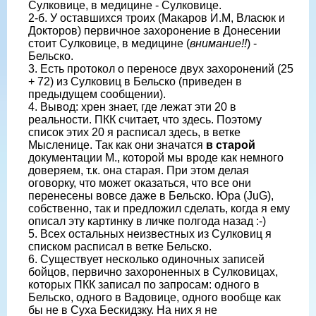
Сулковице, в медицине - Сулковице.
2-б. У оставшихся троих (Макаров И.М, Власюк и
Докторов) первичное захоронение в Донесении
стоит Сулковице, в медицине (
внимание!!
) -
Бельско.
3. Есть протокол о переносе двух захоронений (25
+ 72) из Сулковиц в Бельско (приведен в
предыдущем сообщении).
4. Вывод: хрен знает, где лежат эти 20 в
реальности. ПКК считает, что здесь. Поэтому
список этих 20 я расписал здесь, в ветке
Мысленице. Так как они значатся
в старой
документации М., которой мы вроде как немного
доверяем, т.к. она старая. При этом делая
оговорку, что может оказаться, что все они
перенесены вовсе даже в Бельско. Юра (JuG),
собственно, так и предложил сделать, когда я ему
описал эту картинку в личке полгода назад :-)
5. Всех остальных неизвестных из Сулковиц я
списком расписал в ветке Бельско.
6. Существует несколько одиночных записей
бойцов, первично захороненных в Сулковицах,
которых ПКК записал по запросам: одного в
Бельско, одного в Вадовице, одного вообще как
бы не в Суха Бескидзку. На них я не