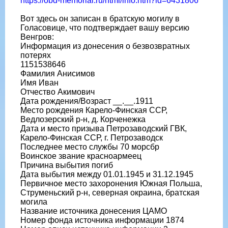
https://obd-memorial.ru/html/info.htm?id=6431806
Вот здесь он записан в братскую могилу в
Голасовице, что подтверждает вашу версию
Венгров:
Информация из донесения о безвозвратных
потерях
1151538646
Фамилия Анисимов
Имя Иван
Отчество Акимович
Дата рождения/Возраст __.__.1911
Место рождения Карело-Финская ССР,
Ведлозерский р-н, д. Корченежка
Дата и место призыва Петрозаводский ГВК,
Карело-Финская ССР, г. Петрозаводск
Последнее место службы 70 морсбр
Воинское звание красноармеец
Причина выбытия погиб
Дата выбытия между 01.01.1945 и 31.12.1945
Первичное место захоронения Южная Польша,
Струменьский р-н, северная окраина, братская
могила
Название источника донесения ЦАМО
Номер фонда источника информации 1874