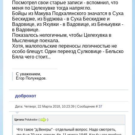
Посмотрел свои старые записи - вспомнил, что
меня по Целехувке тогда напрягло.
Бойцы из Макува Подхалянского значатся в Суха
Бескидзке, из Будзюва - в Суха Бескидзке и
Вадовице, из Яхувки - в Вадовице, из Бенькувки -
в Вадовице.
Показалось нелогичным, чтобы Целехувка в
Мысленице поехала.
Хотя, малопольские переносы логичностью не
особо блещут. Один переезд Сулковице - Бельско
Бяла чего стоит...
С уважением,
Егор Полукедов.
доброхот
Дата: Четверг, 22 Марта 2018, 10:23:39 | Сообщение #
37
Цитата
Polukedov
(
)
Что такое "д.Венгры" - отдельный вопрос. Надо смотреть,