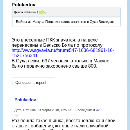
Polukedov
,
Цитата
Polukedov
(
)
Бойцы из Макува Подхалянского значатся в Суха Бескидзке,
Это внесенные ПКК значатся, а на деле
перенесены в Бельско Бяла по протоколу:
http://www.sgvavia.ru/forum/547-1636-681961-16-
1521756341
В Суха лежит 637 человек, а только в Макуве
было первично захоронено свыше 800.
Qui quaerit, reperit
Polukedov
Дата: Пятница, 23 Марта 2018, 13:50:31 | Сообщение #
42
Раз пошла такая пьянка, восстановлю-ка я свои
старые сообщения, которые пали случайной