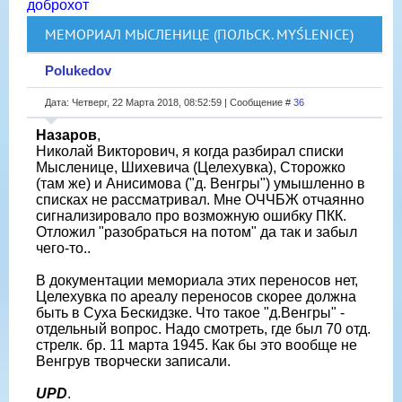
доброхот
МЕМОРИАЛ МЫСЛЕНИЦЕ (ПОЛЬСК. MYŚLENICE)
Polukedov
Дата: Четверг, 22 Марта 2018, 08:52:59 | Сообщение #
36
Назаров
,
Николай Викторович, я когда разбирал списки
Мысленице, Шихевича (Целехувка), Сторожко
(там же) и Анисимова ("д. Венгры") умышленно в
списках не рассматривал. Мне ОЧЧБЖ отчаянно
сигнализировало про возможную ошибку ПКК.
Отложил "разобраться на потом" да так и забыл
чего-то..
В документации мемориала этих переносов нет,
Целехувка по ареалу переносов скорее должна
быть в Суха Бескидзке. Что такое "д.Венгры" -
отдельный вопрос. Надо смотреть, где был 70 отд.
стрелк. бр. 11 марта 1945. Как бы это вообще не
Венгрув творчески записали.
UPD
.