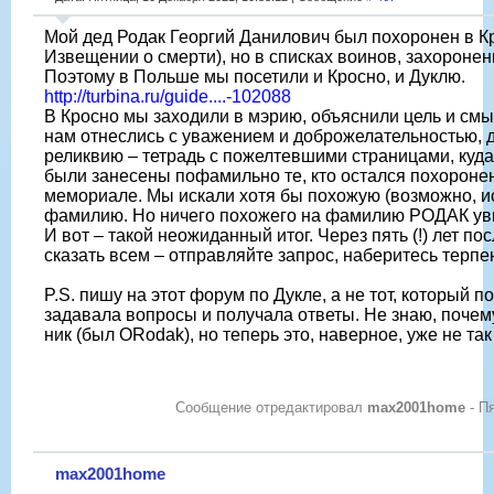
Мой дед Родак Георгий Данилович был похоронен в Кр
Извещении о смерти), но в списках воинов, захоронен
Поэтому в Польше мы посетили и Кросно, и Дуклю.
http://turbina.ru/guide....-102088
В Кросно мы заходили в мэрию, объяснили цель и смы
нам отнеслись с уважением и доброжелательностью, д
реликвию – тетрадь с пожелтевшими страницами, куд
были занесены пофамильно те, кто остался похороне
мемориале. Мы искали хотя бы похожую (возможно, 
фамилию. Но ничего похожего на фамилию РОДАК увы
И вот – такой неожиданный итог. Через пять (!) лет пос
сказать всем – отправляйте запрос, наберитесь терпе
P.S. пишу на этот форум по Дукле, а не тот, который по
задавала вопросы и получала ответы. Не знаю, почем
ник (был ORodak), но теперь это, наверное, уже не та
Сообщение отредактировал
max2001home
-
Пя
max2001home