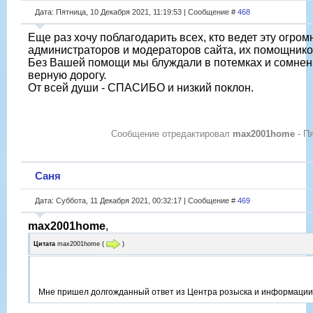
Дата: Пятница, 10 Декабря 2021, 11:19:53 | Сообщение #
468
Еще раз хочу поблагодарить всех, кто ведет эту огром
администраторов и модераторов сайта, их помощников
Без Вашей помощи мы блуждали в потемках и сомнен
верную дорогу.
От всей души - СПАСИБО и низкий поклон.
Сообщение отредактировал
max2001home
-
Пя
Саня
Дата: Суббота, 11 Декабря 2021, 00:32:17 | Сообщение #
469
max2001home
,
Цитата
max2001home
(
)
Мне пришел долгожданный ответ из Центра розыска и информации 