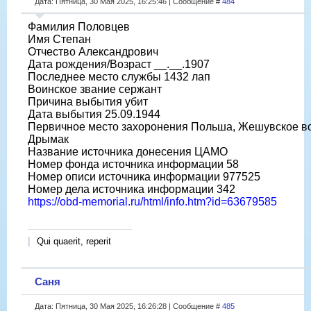
Дата: Пятница, 30 Мая 2025, 16:25:46 | Сообщение #
484
Фамилия Половцев
Имя Степан
Отчество Александрович
Дата рождения/Возраст __.__.1907
Последнее место службы 1432 лап
Воинское звание сержант
Причина выбытия убит
Дата выбытия 25.09.1944
Первичное место захоронения Польша, Жешувское воев
Дрымак
Название источника донесения ЦАМО
Номер фонда источника информации 58
Номер описи источника информации 977525
Номер дела источника информации 342
https://obd-memorial.ru/html/info.htm?id=63679585
Qui quaerit, reperit
Саня
Дата: Пятница, 30 Мая 2025, 16:26:28 | Сообщение #
485