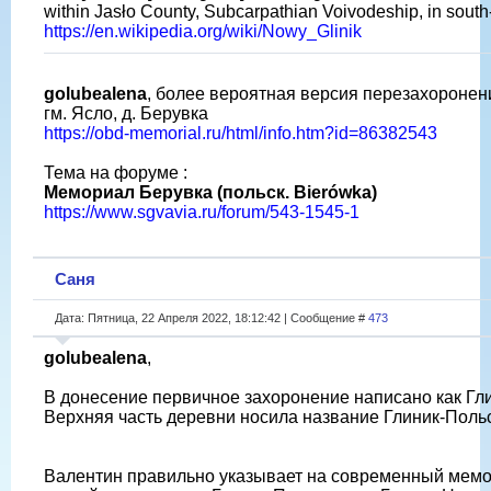
within Jasło County, Subcarpathian Voivodeship, in south
https://en.wikipedia.org/wiki/Nowy_Glinik
golubealena
, более вероятная версия перезахоронени
гм. Ясло, д. Берувка
https://obd-memorial.ru/html/info.htm?id=86382543
Тема на форуме :
Мемориал Берувка (польск. Bierówka)
https://www.sgvavia.ru/forum/543-1545-1
Саня
Дата: Пятница, 22 Апреля 2022, 18:12:42 | Сообщение #
473
golubealena
,
В донесение первичное захоронение написано как Гл
Верхняя часть деревни носила название Глиник-Польс
Валентин правильно указывает на современный мемо