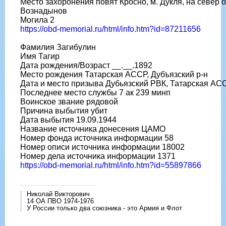
Место захоронения повят Кросно, м. Дукля, на север 
Вознадынов
Могила 2
https://obd-memorial.ru/html/info.htm?id=87211656
Фамилия Загибулин
Имя Тагир
Дата рождения/Возраст __.__.1892
Место рождения Татарская АССР, Дубъязский р-н
Дата и место призыва Дубьязский РВК, Татарская АСС
Последнее место службы 7 ак 239 минп
Воинское звание рядовой
Причина выбытия убит
Дата выбытия 19.09.1944
Название источника донесения ЦАМО
Номер фонда источника информации 58
Номер описи источника информации 18002
Номер дела источника информации 1371
https://obd-memorial.ru/html/info.htm?id=55897866
Николай Викторович
14 ОА ПВО 1974-1976
У России только два союзника - это Армия и Флот