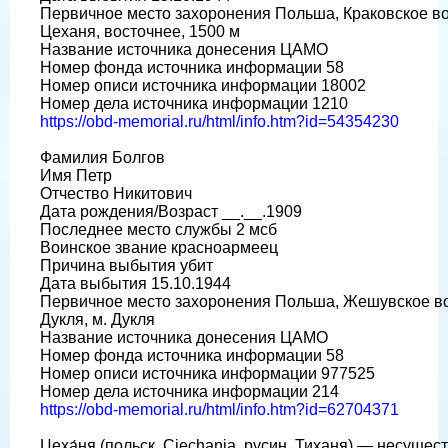
Первичное место захоронения Польша, Краковское воев
Цеханя, восточнее, 1500 м
Название источника донесения ЦАМО
Номер фонда источника информации 58
Номер описи источника информации 18002
Номер дела источника информации 1210
https://obd-memorial.ru/html/info.htm?id=54354230
Фамилия Болгов
Имя Петр
Отчество Никитович
Дата рождения/Возраст __.__.1909
Последнее место службы 2 мсб
Воинское звание красноармеец
Причина выбытия убит
Дата выбытия 15.10.1944
Первичное место захоронения Польша, Жешувское воев
Дукля, м. Дукля
Название источника донесения ЦАМО
Номер фонда источника информации 58
Номер описи источника информации 977525
Номер дела источника информации 214
https://obd-memorial.ru/html/info.htm?id=62704371
Цеха́ня (польск. Ciechania, русин. Тиханя) — несуще