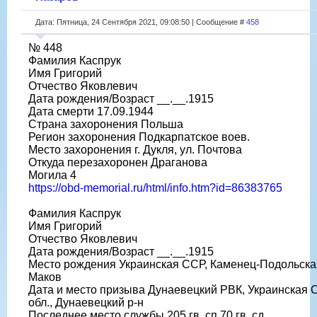
Дата: Пятница, 24 Сентября 2021, 09:08:50 | Сообщение #
458
№ 448
Фамилия Каспрук
Имя Григорий
Отчество Яковлевич
Дата рождения/Возраст __.__.1915
Дата смерти 17.09.1944
Страна захоронения Польша
Регион захоронения Подкарпатское воев.
Место захоронения г. Дукля, ул. Почтова
Откуда перезахоронен Драганова
Могила 4
https://obd-memorial.ru/html/info.htm?id=86383765
Фамилия Каспрук
Имя Григорий
Отчество Яковлевич
Дата рождения/Возраст __.__.1915
Место рождения Украинская ССР, Каменец-Подольская 
Маков
Дата и место призыва Дунаевецкий РВК, Украинская 
обл., Дунаевецкий р-н
Последнее место службы 205 гв. сп 70 гв. сд