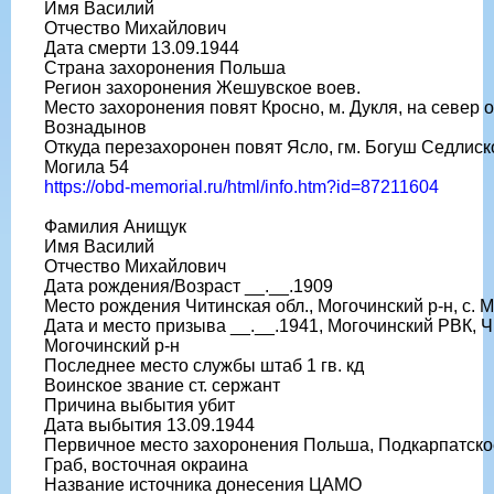
Имя Василий
Отчество Михайлович
Дата смерти 13.09.1944
Страна захоронения Польша
Регион захоронения Жешувское воев.
Место захоронения повят Кросно, м. Дукля, на север 
Вознадынов
Откуда перезахоронен повят Ясло, гм. Богуш Седлиск
Могила 54
https://obd-memorial.ru/html/info.htm?id=87211604
Фамилия Анищук
Имя Василий
Отчество Михайлович
Дата рождения/Возраст __.__.1909
Место рождения Читинская обл., Могочинский р-н, с. 
Дата и место призыва __.__.1941, Могочинский РВК, Ч
Могочинский р-н
Последнее место службы штаб 1 гв. кд
Воинское звание ст. сержант
Причина выбытия убит
Дата выбытия 13.09.1944
Первичное место захоронения Польша, Подкарпатское во
Граб, восточная окраина
Название источника донесения ЦАМО