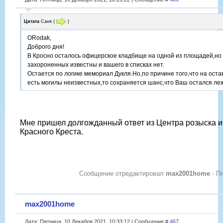
Цитата
Саня
(
)
ORodak,
Доброго дня!
В Кросно осталось офицерское кладбище на одной из площадей,но
захороненных известны и вашего в списках нет.
Остается по логике мемориал Дукля.Но,по причине того,что на ост
есть могилы неизвестных,то сохраняется шанс,что Ваш остался леж
Мне пришел долгожданный ответ из Центра розыска 
Красного Креста.
Сообщение отредактировал
max2001home
-
Пя
max2001home
Дата: Пятница, 10 Декабря 2021, 10:33:12 | Сообщение #
467