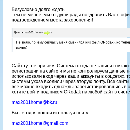
Безусловно долго ждать!
Тем не менее, мы от души рады поздравить Вас с оф
подтверждением места захоронения!
Цитата
max2001home
(
)
Не знаю, почему сейчас у меня сменился ник (был ORodak), но тепер
важно)
Сайт тут не при чем. Система входа не зависит никак о
регистрации на сайте и мы не контролируем данные п
использовали вход через ваши аккаунты в соцсетях, то
системы укоза входили через вторую почту. Все сайты
все можно входить однажды зарегистрировавшись в 
хотите войти под ником ORodak на любой сайт в сист
max2001home@bk.ru
Вы сегодня вошли используя почту
max2001home@gmail.com