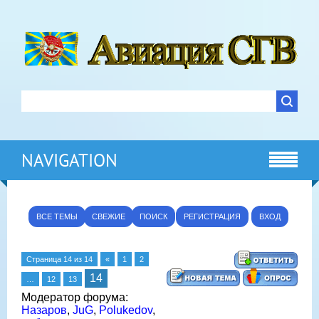
NAVIGATION
ВСЕ ТЕМЫ
СВЕЖИЕ
ПОИСК
РЕГИСТРАЦИЯ
ВХОД
Страница
14
из
14
«
1
2
14
…
12
13
Модератор форума:
Назаров
,
JuG
,
Polukedov
,