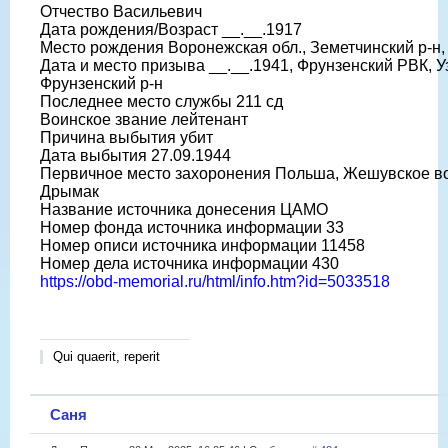
Отчество Васильевич
Дата рождения/Возраст __.__.1917
Место рождения Воронежская обл., Земетчинский р-н, 
Дата и место призыва __.__.1941, Фрунзенский РВК, Уз
Фрунзенский р-н
Последнее место службы 211 сд
Воинское звание лейтенант
Причина выбытия убит
Дата выбытия 27.09.1944
Первичное место захоронения Польша, Жешувское воев
Дрымак
Название источника донесения ЦАМО
Номер фонда источника информации 33
Номер описи источника информации 11458
Номер дела источника информации 430
https://obd-memorial.ru/html/info.htm?id=5033518
Qui quaerit, reperit
Саня