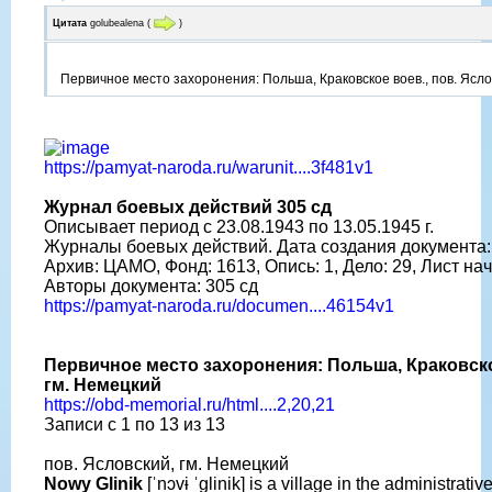
Цитата
golubealena
(
)
Первичное место захоронения: Польша, Краковское воев., пов. Ясло
https://pamyat-naroda.ru/warunit....3f481v1
Журнал боевых действий 305 сд
Описывает период с 23.08.1943 по 13.05.1945 г.
Журналы боевых действий. Дата создания документа: 3
Архив: ЦАМО, Фонд: 1613, Опись: 1, Дело: 29, Лист на
Авторы документа: 305 сд
https://pamyat-naroda.ru/documen....46154v1
Первичное место захоронения: Польша, Краковско
гм. Немецкий
https://obd-memorial.ru/html....2,20,21
Записи с 1 по 13 из 13
пов. Ясловский, гм. Немецкий
Nowy Glinik
[ˈnɔvɨ ˈɡlinik] is a village in the administrati