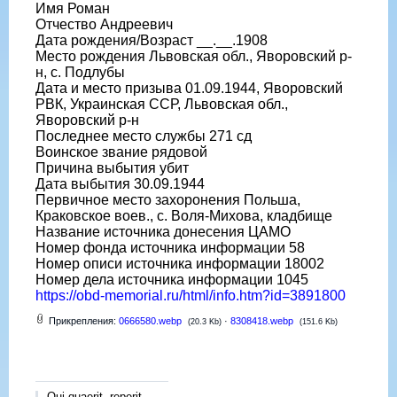
Имя Роман
Отчество Андреевич
Дата рождения/Возраст __.__.1908
Место рождения Львовская обл., Яворовский р-
н, с. Подлубы
Дата и место призыва 01.09.1944, Яворовский
РВК, Украинская ССР, Львовская обл.,
Яворовский р-н
Последнее место службы 271 сд
Воинское звание рядовой
Причина выбытия убит
Дата выбытия 30.09.1944
Первичное место захоронения Польша,
Краковское воев., с. Воля-Михова, кладбище
Название источника донесения ЦАМО
Номер фонда источника информации 58
Номер описи источника информации 18002
Номер дела источника информации 1045
https://obd-memorial.ru/html/info.htm?id=3891800
Прикрепления:
0666580.webp
·
8308418.webp
(20.3 Kb)
(151.6 Kb)
Qui quaerit, reperit