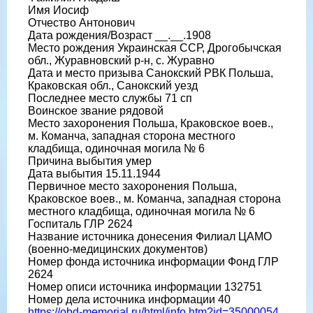
Имя Иосиф
Отчество Антонович
Дата рождения/Возраст __.__.1908
Место рождения Украинская ССР, Дрогобычская
обл., Журавновский р-н, с. Журавно
Дата и место призыва Санокский РВК Польша,
Краковская обл., Санокский уезд
Последнее место службы 71 сп
Воинское звание рядовой
Место захоронения Польша, Краковское воев.,
м. Команча, западная сторона местного
кладбища, одиночная могила № 6
Причина выбытия умер
Дата выбытия 15.11.1944
Первичное место захоронения Польша,
Краковское воев., м. Команча, западная сторона
местного кладбища, одиночная могила № 6
Госпиталь ГЛР 2624
Название источника донесения Филиал ЦАМО
(военно-медицинских документов)
Номер фонда источника информации Фонд ГЛР
2624
Номер описи источника информации 132751
Номер дела источника информации 40
https://obd-memorial.ru/html/info.htm?id=35000054