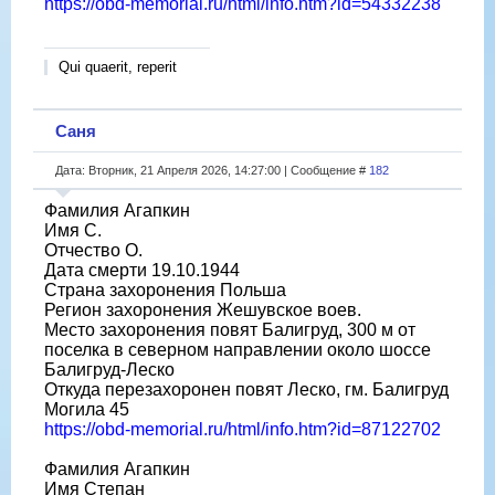
https://obd-memorial.ru/html/info.htm?id=54332238
Qui quaerit, reperit
Саня
Дата: Вторник, 21 Апреля 2026, 14:27:00 | Сообщение #
182
Фамилия Агапкин
Имя С.
Отчество О.
Дата смерти 19.10.1944
Страна захоронения Польша
Регион захоронения Жешувское воев.
Место захоронения повят Балигруд, 300 м от
поселка в северном направлении около шоссе
Балигруд-Леско
Откуда перезахоронен повят Леско, гм. Балигруд
Могила 45
https://obd-memorial.ru/html/info.htm?id=87122702
Фамилия Агапкин
Имя Степан