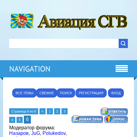
NAVIGATION
ВСЕ ТЕМЫ
СВЕЖИЕ
ПОИСК
РЕГИСТРАЦИЯ
ВХОД
Страница
6
из
6
«
1
2
3
6
4
5
Модератор форума:
Назаров
,
JuG
,
Polukedov
,