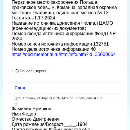
Первичное место захоронения Польша,
Краковское воев., м. Команча, западная окраина
местного кладбища, одиночная могила № 12
Госпиталь ГЛР 2624
Название источника донесения Филиал ЦАМО
(военно-медицинских документов)
Номер фонда источника информации Фонд ГЛР
2624
Номер описи источника информации 132751
Номер дела источника информации 40
https://obd-memorial.ru/html/info.htm?id=35000064
Qui quaerit, reperit
Саня
Дата: Вторник, 21 Апреля 2026, 14:39:51 | Сообщение #
187
Фамилия Ермаков
Имя Федор
Отчество Дмитриевич
Дата рождения/Возраст __.__.1904
Место рождения Куйбышевская обл.,