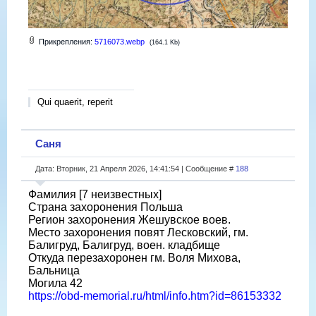
Прикрепления:
5716073.webp
(164.1 Kb)
Qui quaerit, reperit
Саня
Дата: Вторник, 21 Апреля 2026, 14:41:54 | Сообщение #
188
Фамилия [7 неизвестных]
Страна захоронения Польша
Регион захоронения Жешувское воев.
Место захоронения повят Лесковский, гм.
Балигруд, Балигруд, воен. кладбище
Откуда перезахоронен гм. Воля Михова,
Бальница
Могила 42
https://obd-memorial.ru/html/info.htm?id=86153332