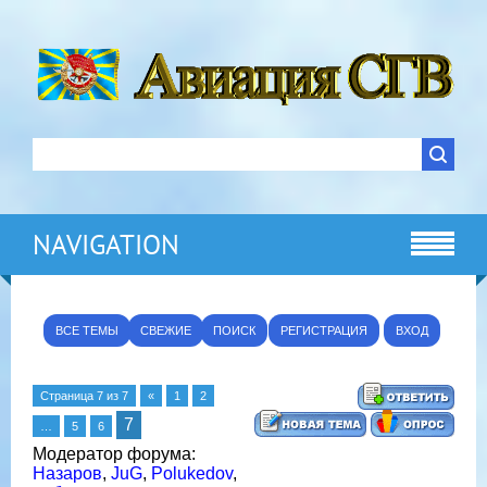
NAVIGATION
ВСЕ ТЕМЫ
СВЕЖИЕ
ПОИСК
РЕГИСТРАЦИЯ
ВХОД
Страница
7
из
7
«
1
2
7
…
5
6
Модератор форума:
Назаров
,
JuG
,
Polukedov
,