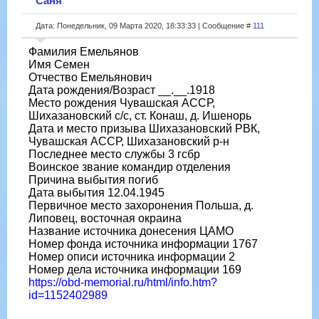
Саня
Дата: Понедельник, 09 Марта 2020, 18:33:33 | Сообщение #
111
Фамилия Емельянов
Имя Семен
Отчество Емельянович
Дата рождения/Возраст __.__.1918
Место рождения Чувашская АССР,
Шихазановский с/с, ст. Конаш, д. Ишенорь
Дата и место призыва Шихазановский РВК,
Чувашская АССР, Шихазановский р-н
Последнее место службы 3 гсбр
Воинское звание командир отделения
Причина выбытия погиб
Дата выбытия 12.04.1945
Первичное место захоронения Польша, д.
Липовец, восточная окраина
Название источника донесения ЦАМО
Номер фонда источника информации 1767
Номер описи источника информации 2
Номер дела источника информации 169
https://obd-memorial.ru/html/info.htm?
id=1152402989