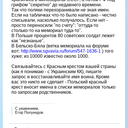
грифом "секретно" до недавнего времени.
Так что поляки перехоранивали не зная имен.
Если на табличках что-то было написано - честно
списывали, насколько получалось. Если нет -
просто переносили "по счету": "оттуда-то
столько-то на мемориал туда-то".
В Польше процентов 80 советских солдат лежит
как "незнаные".
В Бельско-Бяла (ветка мемориала на форуме
вот:
http://www.sgvavia.ru/forum/547-1636-1
) того
хуже: из 10000 известно около 1000.
Связывайтесь с Красным крестом вашей страны
(как я понимаю - с Украинским КК), пишите
запрос и восстанавливайте имя воина. Кроме
вас это никто не сделает - Польский красный
крест вносит имена в списки мемориалов только
по запросам родственников.
С уважением,
Егор Полукедов.