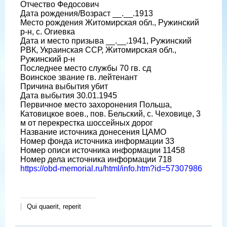
Отчество Федосович
Дата рождения/Возраст __.__.1913
Место рождения Житомирская обл., Ружинский
р-н, с. Огиевка
Дата и место призыва __.__.1941, Ружинский
РВК, Украинская ССР, Житомирская обл.,
Ружинский р-н
Последнее место службы 70 гв. сд
Воинское звание гв. лейтенант
Причина выбытия убит
Дата выбытия 30.01.1945
Первичное место захоронения Польша,
Катовицкое воев., пов. Бельский, с. Чеховице, 3
м от перекрестка шоссейных дорог
Название источника донесения ЦАМО
Номер фонда источника информации 33
Номер описи источника информации 11458
Номер дела источника информации 718
https://obd-memorial.ru/html/info.htm?id=57307986
Qui quaerit, reperit