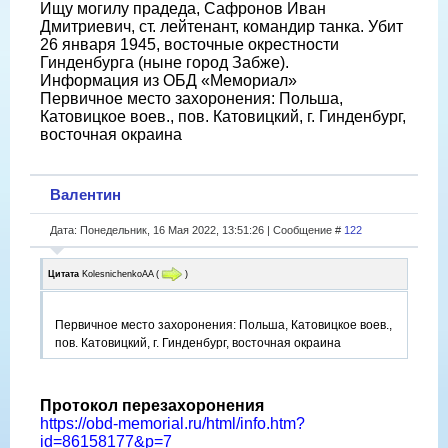
Ищу могилу прадеда, Сафронов Иван
Дмитриевич, ст. лейтенант, командир танка. Убит
26 января 1945, восточные окрестности
Гинденбурга (ныне город Забже).
Информация из ОБД «Мемориал»
Первичное место захоронения: Польша,
Катовицкое воев., пов. Катовицкий, г. Гинденбург,
восточная окраина
Валентин
Дата: Понедельник, 16 Мая 2022, 13:51:26 | Сообщение #
122
Цитата
KolesnichenkoAA
(
)
Первичное место захоронения: Польша, Катовицкое воев.,
пов. Катовицкий, г. Гинденбург, восточная окраина
Протокол перезахоронения
https://obd-memorial.ru/html/info.htm?
id=86158177&p=7