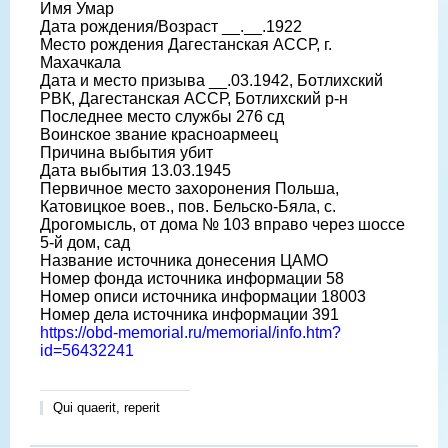
Имя Умар
Дата рождения/Возраст __.__.1922
Место рождения Дагестанская АССР, г.
Махачкала
Дата и место призыва __.03.1942, Ботлихский
РВК, Дагестанская АССР, Ботлихский р-н
Последнее место службы 276 сд
Воинское звание красноармеец
Причина выбытия убит
Дата выбытия 13.03.1945
Первичное место захоронения Польша,
Катовицкое воев., пов. Бельско-Бяла, с.
Дрогомысль, от дома № 103 вправо через шоссе
5-й дом, сад
Название источника донесения ЦАМО
Номер фонда источника информации 58
Номер описи источника информации 18003
Номер дела источника информации 391
https://obd-memorial.ru/memorial/info.htm?
id=56432241
Qui quaerit, reperit