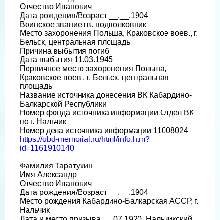
Отчество Иванович
Дата рождения/Возраст __.__.1904
Воинское звание гв. подполковник
Место захоронения Польша, Краковское воев., г.
Бельск, центральная площадь
Причина выбытия погиб
Дата выбытия 11.03.1945
Первичное место захоронения Польша,
Краковское воев., г. Бельск, центральная
площадь
Название источника донесения ВК Кабардино-
Балкарской Республики
Номер фонда источника информации Отдел ВК
по г. Нальчик
Номер дела источника информации 11008024
https://obd-memorial.ru/html/info.htm?
id=1161910140
Фамилия Таратухин
Имя Александр
Отчество Иванович
Дата рождения/Возраст __.__.1904
Место рождения Кабардино-Балкарская АССР, г.
Нальчик
Дата и место призыва __.07.1920, Нальчикский