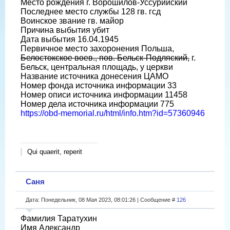
Место рождения г. Ворошилов-Уссурийский
Последнее место службы 128 гв. гсд
Воинское звание гв. майор
Причина выбытия убит
Дата выбытия 16.04.1945
Первичное место захоронения Польша,
Белостокское воев., пов. Бельск-Подляский,
г.
Бельск, центральная площадь, у церкви
Название источника донесения ЦАМО
Номер фонда источника информации 33
Номер описи источника информации 11458
Номер дела источника информации 775
https://obd-memorial.ru/html/info.htm?id=57360946
Qui quaerit, reperit
Саня
Дата: Понедельник, 08 Мая 2023, 08:01:26 | Сообщение #
126
Фамилия Таратухин
Имя Александр