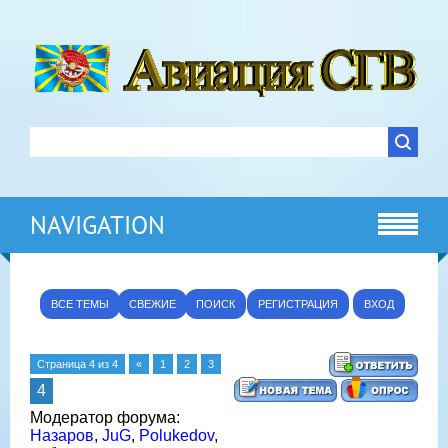
NAVIGATION
ВСЕ ТЕМЫ
СВЕЖИЕ
ПОИСК
РЕГИСТРАЦИЯ
ВХОД
Страница
4
из
4
«
1
2
3
4
Модератор форума:
Назаров
,
JuG
,
Polukedov
,