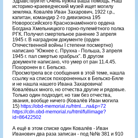
Здравствуйте! Очень нужна ваша помощь. Наш
историко-краеведческий музей ищет могилу
земляка. Ковалёв Иван Захарович, 1922 г.р.,
капитан, командир 2-го дивизиона 195
Новороссийского Краснознамённого ордена
Богдана Хмельницкого горно-пулемётного полка
РГК. Получил смертельное ранение 3 апреля
1945 г. В наградном документе (орден
Отечественной войны I степени посмертно)
написано "Южнее с. Прухна - Польша, 3 апреля
1945 г. пал смертью храбрых". В другом
документе написано, что умер от ран 11.4.45.
Похоронен в г. Бельско.
Просмотрела все сообщения в этой теме, нашла
ссылку на список похороненных в Бельско-Бяле
и не нашла нашего Ивана Захаровича!
Ковалёвых много, но отчества другие и рядовые.
Только один подходит, но там без отчества,
звания, вообще ничего (Ковалёв Иван могила
15)
https://obd-memorial.ru/html....ла&p=72
https://cdn.obd-memorial.ru/html/fullimage?
id=86422502
А ещё в этом списке один Ковалёв - Иван
Иванович два раза записан - под №№ 381 и 910