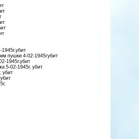
ит
бит
т
бит
бит
ит
-1945г.убит
6 мм пушки 4-02-1945губит
02-1945г.убит
а 5-02-1945г. убит
. убит
 убит
5г.