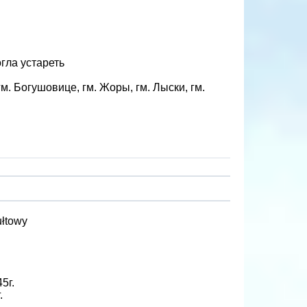
гла устареть
гм. Богушовице, гм. Жоры, гм. Лыски, гм.
ułtowy
5г.
.