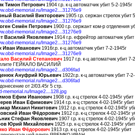
як Тимон Петрович
1904 г.р. к-ц автоматчик убит 5-2-1945г
www.obd-memorial.ru/Image2....31276e9
рный Василий Викторович
1905 г.р. сержан стрелок убит 5
www.obd-memorial.ru/Image2....31276e9
оген Семён Петрович
1900 г.р. сержант ком-р отделения у
www.obd-memorial.ru/Image2....31276e9
т Василий Яковлевич
1914 г.р. ефрейтор автоматчик убит 
www.obd-memorial.ru/Image2....31276e9
к Иван Иванович
1916г.р. к-ц автоматчик убит 7-2-1945г
www.obd-memorial.ru/Image2....31276e9
кало Василий Степанович
1917 г.р. к-ц автоматчик убит 7-2
 плите ГЕЙКАЛО ВАСИЛИЙ
ww.obd-memorial.ru/Image2....d306fad
ценюк Ануфрий Юрьевич
1922г.р. к-ц автоматчик убит 7-2-
ww.obd-memorial.ru/Image2....d306fad
донесение от 2/03.45г 5 стр.
bd-memorial.ru/Image2....128.jpg
имов Ефим Иванович
1908 г.р. к-ц стрелок 4-02-1945г убит
терев Иван Ефимович
1914 г.р. к-ц стрелок 4-02-1945г убит
амар Михаил Никитович
1912 г.р. к-ц стрелок 4-02-1945г уб
ковский Иван Фёдорович
1912 г.р. к-ц стрелок 4-02-1945г 
ьник Стефан Яковлевич
1907 г.р. к-ц стрелок 4-02-1945г уб
ров Юрий Михайлович
1925 г.р. к-ц стрелок 4-02-1945г убит
мко Иван Фёдорович
1913 г.р. к-ц стрелок 4-02-1945г убит
 горизонтальной плите ЯРЕМКО ИВАН