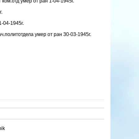
ком.отд умер от ран 1-04-1945г.
г.
1-04-1945г.
ч.политотдела умер от ран 30-03-1945г.
nik