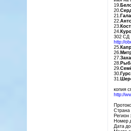
19.
Бел
20.
Сер
21.
Гал
22.
Ант
23.
Кос
24.
Кур
302 СД
http://o
25.
Кап
26.
Мит
27.
Заха
28.
Рыб
29.
Сем
30.
Гур
31.
Шер
копия с
http://
Проток
Страна
Регион 
Номер 
Дата до