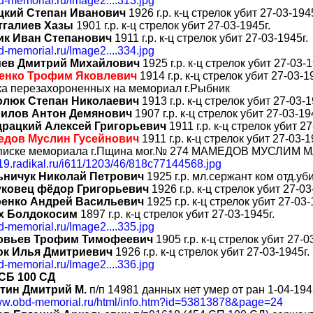
bd-memorial.ru/Image2....313.jpg
цкий Степан Иванович
1926 г.р. к-ц стрелок убит 27-03-1945
тгалиев Хазы
1901 г.р. к-ц стрелок убит 27-03-1945г.
ик Иван Степанович
1911 г.р. к-ц стрелок убит 27-03-1945г.
bd-memorial.ru/Image2....334.jpg
иев Дмитрий Михайлович
1925 г.р. к-ц стрелок убит 27-03-1
енко Трофим Яковлевич
1914 г.р. к-ц стрелок убит 27-03-1
ка перезахороненных на мемориал г.Рыбник
люк Степан Николаевич
1913 г.р. к-ц стрелок убит 27-03-1
рилов Антон Демянович
1907 г.р. к-ц стрелок убит 27-03-19
драцкий Алексей Григорьевич
1911 г.р. к-ц стрелок убит 27
едов Муслин Гусейнович
1911 г.р. к-ц стрелок убит 27-03-1
списке мемориала г.Пщина мог.№ 274 МАМЕДОВ МУСЛИМ
019.radikal.ru/i611/1203/46/818c77144568.jpg
ьничук Николай Петрович
1925 г.р. мл.сержант ком отд.уби
уковец фёдор Григорьевич
1926 г.р. к-ц стрелок убит 27-03
ренко Андрей Васильевич
1925 г.р. к-ц стрелок убит 27-03-
х Болдокосим
1897 г.р. к-ц стрелок убит 27-03-1945г.
bd-memorial.ru/Image2....335.jpg
овьев Трофим Тимофеевич
1905 г.р. к-ц стрелок убит 27-0
юк Илья Дмитриевич
1926 г.р. к-ц стрелок убит 27-03-1945г.
bd-memorial.ru/Image2....336.jpg
СБ 100 СД
тин Дмитрий М.
п/п 14981 данных нет умер от ран 1-04-194
www.obd-memorial.ru/html/info.htm?id=53813878&page=24