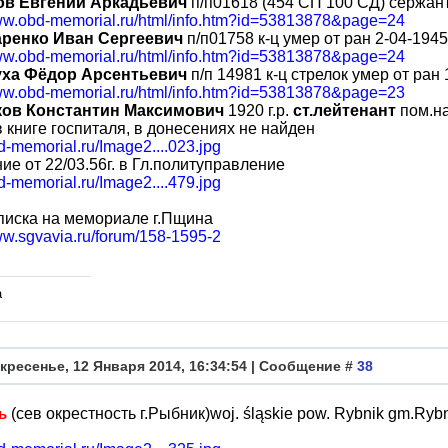
ов Евгений Аркадьевич
п/п01618 (454 СП 100 СД) сержант 
www.obd-memorial.ru/html/info.htm?id=53813878&page=24
ренко Иван Сергеевич
п/п01758 к-ц умер от ран 2-04-1945
www.obd-memorial.ru/html/info.htm?id=53813878&page=24
уха Фёдор Арсентьевич
п/п 14981 к-ц стрелок умер от ран 
www.obd-memorial.ru/html/info.htm?id=53813878&page=23
ков Константин Максимович
1920 г.р.
ст.лейтенант
пом.на
в книге госпиталя, в донесениях не найден
bd-memorial.ru/Image2....023.jpg
ие от 22/03.56г. в Гл.политуправление
bd-memorial.ru/Image2....479.jpg
писка на мемориале г.Пщина
ww.sgvavia.ru/forum/158-1595-2
а
кресенье, 12 Января 2014, 16:34:54 | Сообщение #
38
(сев окрестность г.Рыбник)woj. śląskie pow. Rybnik gm.Ryb
нь