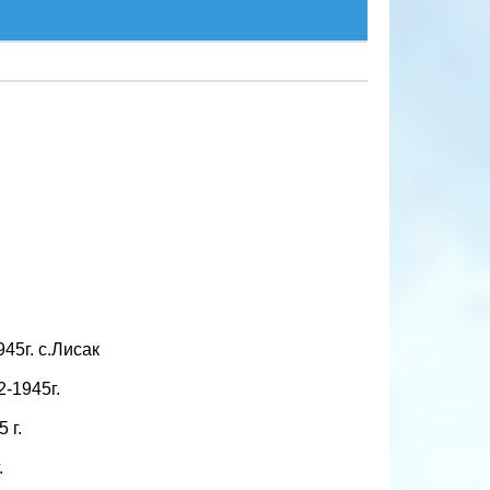
945г. с.Лисак
2-1945г.
 г.
.