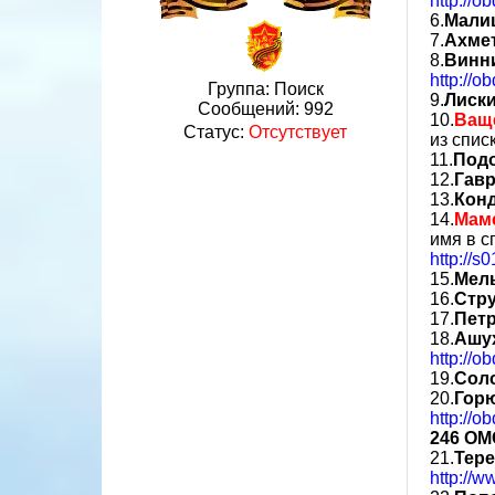
http://o
6.
Мали
7.
Ахме
8.
Винн
http://o
Группа: Поиск
9.
Лиск
Сообщений:
992
10.
Ващ
Статус:
Отсутствует
из спис
11.
Подо
12.
Гав
13.
Кон
14.
Мам
имя в 
http://s
15.
Мел
16.
Стр
17.
Пет
18.
Ашу
http://o
19.
Сол
20.
Гор
http://o
246 ОМ
21.
Тере
http://