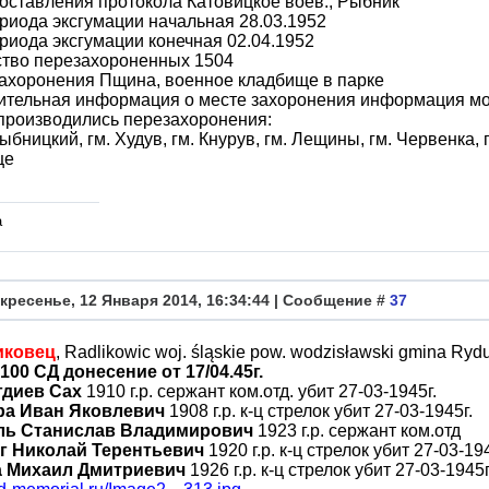
оставления протокола Катовицкое воев., Рыбник
риода эксгумации начальная 28.03.1952
риода эксгумации конечная 02.04.1952
ство перезахороненных 1504
ахоронения Пщина, военное кладбище в парке
ительная информация о месте захоронения информация мо
производились перезахоронения:
ыбницкий, гм. Худув, гм. Кнурув, гм. Лещины, гм. Червенка, 
це
а
кресенье, 12 Января 2014, 16:34:44 | Сообщение #
37
иковец
, Radlikowic woj. śląskie pow. wodzisławski gmina Ryd
100 СД донесение от 17/04.45г.
гдиев Сах
1910 г.р. сержант ком.отд. убит 27-03-1945г.
ра Иван Яковлевич
1908 г.р. к-ц стрелок убит 27-03-1945г.
ль Станислав Владимирович
1923 г.р. сержант ком.отд
г Николай Терентьевич
1920 г.р. к-ц стрелок убит 27-03-194
а Михаил Дмитриевич
1926 г.р. к-ц стрелок убит 27-03-1945г