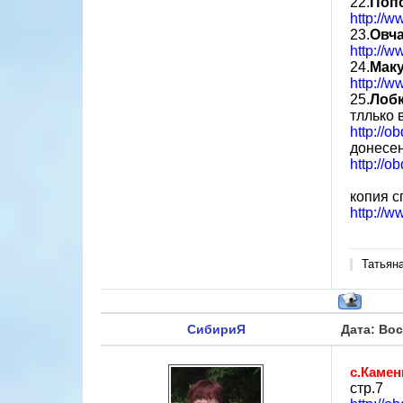
22.
Поп
http://
23.
Овча
http://
24.
Мак
http://
25.
Лоб
тллько 
http://o
донесен
http://o
копия с
http://w
Татьян
СибириЯ
Дата: Вос
с.Каме
стр.7