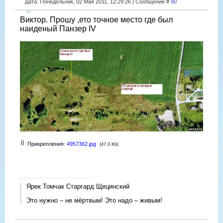
Дата: Понедельник, 02 Мая 2011, 12:29:26 | Сообщение #
90
Виктор. Прошу ,ето точное место где был
наиденый Панзер IV
Прикрепления:
4957362.jpg
(47.0 Kb)
Ярек Томчак Старгард Щецинский
Это нужно – не мёртвым! Это надо – живым!