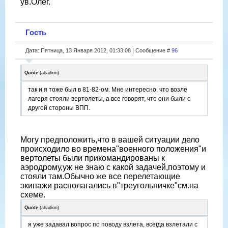
ув.Олег.
Гость
Дата: Пятница, 13 Января 2012, 01:33:08 | Сообщение #
96
Quote
(
abadion
)
так и я тоже был в 81-82-ом. Мне интересно, что возле
лагеря стояли вертолеты, а все говорят, что они были с
другой стороны ВПП.
Могу предположить,что в вашей ситуации дело
происходило во времена"военного положения"и
вертолеты были прикомандированы к
аэродрому,уж не знаю с какой задачей,поэтому и
стояли там.Обычно же все перелетающие
экипажи располагались в"треугольничке"см.на
схеме.
Quote
(
abadion
)
я уже задавал вопрос по поводу взлета, всегда взлетали с