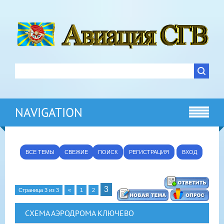
NAVIGATION
ВСЕ ТЕМЫ
СВЕЖИЕ
ПОИСК
РЕГИСТРАЦИЯ
ВХОД
3
Страница
3
из
3
«
1
2
СХЕМА АЭРОДРОМА КЛЮЧЕВО