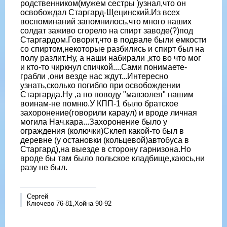
родственником(мужем сестры )узнал,что он
освобождал Старгард-Щецинский.Из всех
воспоминаний запомнилось,что много наших
солдат заживо сгорело на спирт заводе(?)под
Старгардом.Говорит,что в подвале были емкости
со спиртом,некоторые разбились и спирт был на
полу разлит.Ну, а наши набирали ,кто во что мог
и кто-то чиркнул спичкой....Сами понимаете-
грабли ,они везде нас ждут...Интересно
узнать,сколько погибло при освобождении
Старгарда.Ну ,а по поводу "мавзолея" нашим
воинам-не помню.У КПП-1 было братское
захоронение(говорили караул) и вроде личная
могила Нач.кара...Захоронение было у
ограждения (колючки)Склеп какой-то был в
деревне (у остановки (кольцевой)автобуса в
Старгард),на выезде в сторону гарнизона.Но
вроде бы там было польское кладбище,каюсь,ни
разу не был.
Сергей
Ключево 76-81,Хойна 90-92