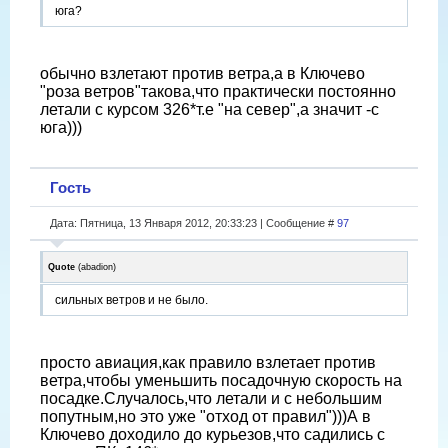
юга?
обычно взлетают против ветра,а в Ключево
"роза ветров"такова,что практически постоянно
летали с курсом 326*т.е "на север",а значит -с
юга)))
Гость
Дата: Пятница, 13 Января 2012, 20:33:23 | Сообщение #
97
Quote
(
abadion
)
сильных ветров и не было.
просто авиация,как правило взлетает против
ветра,чтобы уменьшить посадочную скорость на
посадке.Случалось,что летали и с небольшим
попутным,но это уже "отход от правил")))А в
Ключево доходило до курьезов,что садились с