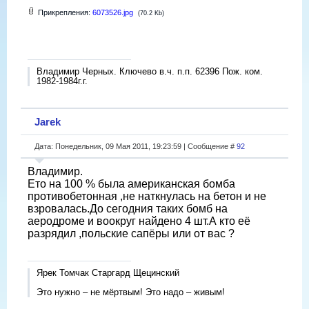
Прикрепления:
6073526.jpg
(70.2 Kb)
Владимир Черных. Ключево в.ч. п.п. 62396 Пож. ком.
1982-1984г.г.
Jarek
Дата: Понедельник, 09 Мая 2011, 19:23:59 | Сообщение #
92
Владимир.
Ето на 100 % была американская бомба
противобетонная ,не наткнулась на бетон и не
взровалась.До сегодния таких бомб на
аеродроме и воокруг найдено 4 шт.А кто её
разрядил ,польские сапёры или от вас ?
Ярек Томчак Старгард Щецинский
Это нужно – не мёртвым! Это надо – живым!