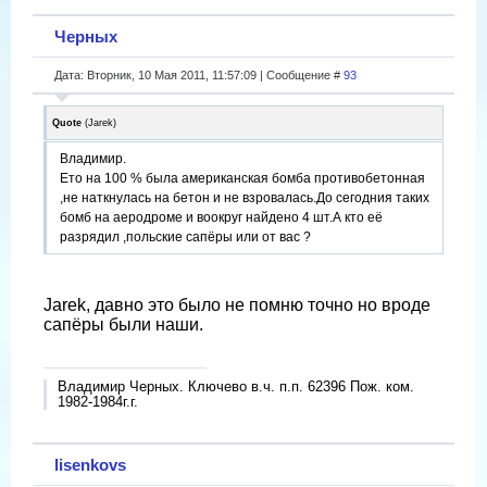
Черных
Дата: Вторник, 10 Мая 2011, 11:57:09 | Сообщение #
93
Quote
(
Jarek
)
Владимир.
Ето на 100 % была американская бомба противобетонная
,не наткнулась на бетон и не взровалась.До сегодния таких
бомб на аеродроме и воокруг найдено 4 шт.А кто её
разрядил ,польские сапёры или от вас ?
Jarek, давно это было не помню точно но вроде
сапёры были наши.
Владимир Черных. Ключево в.ч. п.п. 62396 Пож. ком.
1982-1984г.г.
lisenkovs