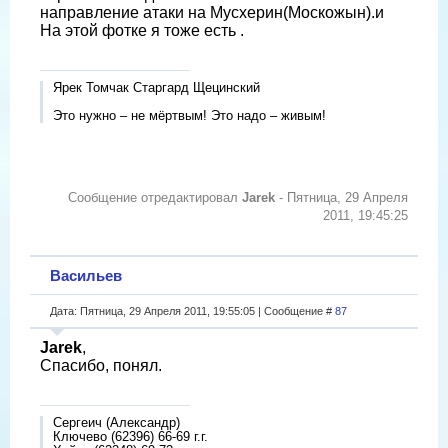
направление атаки на Мусхерин(Москожын).и
На этой фотке я тоже есть .
Ярек Томчак Старгард Щецинский
Это нужно – не мёртвым! Это надо – живым!
Сообщение отредактировал
Jarek
-
Пятница, 29 Апреля
2011, 19:45:25
Васильев
Дата: Пятница, 29 Апреля 2011, 19:55:05 | Сообщение #
87
Jarek
,
Спасибо, понял.
Сергеич (Александр)
Ключево (62396) 66-69 г.г.