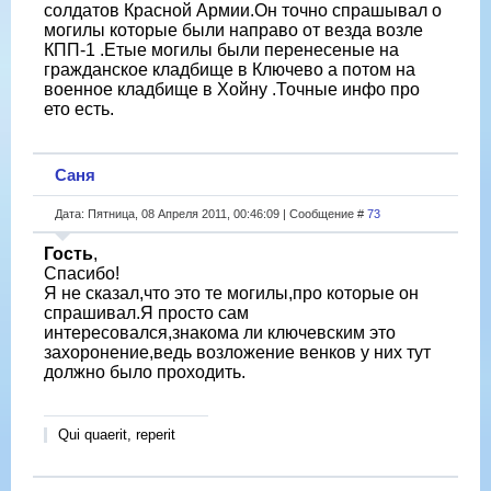
солдатов Красной Армии.Он точно спрашывал о
могилы которые были направо от везда возле
КПП-1 .Етые могилы были перенесеные на
гражданское кладбище в Ключево а потом на
военное кладбище в Хойну .Точные инфо про
ето есть.
Саня
Дата: Пятница, 08 Апреля 2011, 00:46:09 | Сообщение #
73
Гость
,
Спасибо!
Я не сказал,что это те могилы,про которые он
спрашивал.Я просто сам
интересовался,знакома ли ключевским это
захоронение,ведь возложение венков у них тут
должно было проходить.
Qui quaerit, reperit