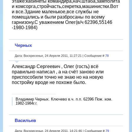
этаже:кабинеты командира,нач.штаба,замполита
и комсорга,стройчасть,секретка,машинистки.Вот
и все.Здание маленькое,все службы не
помещались и были разбросаны по всему
гарнизону.С уважением Олег(в/ч 62396,55146
-1980-1984)
Черных
Дата: Воскресенье, 24 Апреля 2011, 11:27:21 | Сообщение #
78
Александр Сергеевич , Олег (гость) всё
правильно написал , а на счёт заново или
приспособили точно не знаю но на новую
постройку вроде не похоже было.
Владимир Черных. Ключево в.ч. п.п. 62396 Пож. ком.
1982-1984г.г.
Васильев
Дата: Воскресенье, 24 Апреля 2011, 14:21:46 | Сообщение #
79