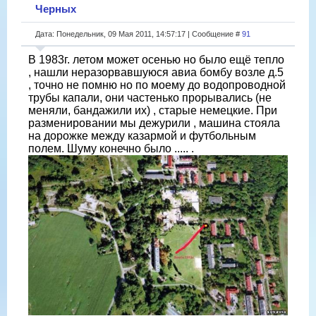
Черных
Дата: Понедельник, 09 Мая 2011, 14:57:17 | Сообщение #
91
В 1983г. летом может осенью но было ещё тепло
, нашли неразорвавшуюся авиа бомбу возле д.5
, точно не помню но по моему до водопроводной
трубы капали, они частенько прорывались (не
меняли, бандажили их) , старые немецкие. При
разменировании мы дежурили , машина стояла
на дорожке между казармой и футбольным
полем. Шуму конечно было ..... .