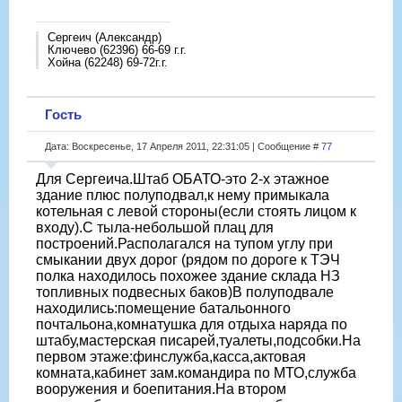
Сергеич (Александр)
Ключево (62396) 66-69 г.г.
Хойна (62248) 69-72г.г.
Гость
Дата: Воскресенье, 17 Апреля 2011, 22:31:05 | Сообщение #
77
Для Сергеича.Штаб ОБАТО-это 2-х этажное
здание плюс полуподвал,к нему примыкала
котельная с левой стороны(если стоять лицом к
входу).С тыла-небольшой плац для
построений.Располагался на тупом углу при
смыкании двух дорог (рядом по дороге к ТЭЧ
полка находилось похожее здание склада НЗ
топливных подвесных баков)В полуподвале
находились:помещение батальонного
почтальона,комнатушка для отдыха наряда по
штабу,мастерская писарей,туалеты,подсобки.На
первом этаже:финслужба,касса,актовая
комната,кабинет зам.командира по МТО,служба
вооружения и боепитания.На втором