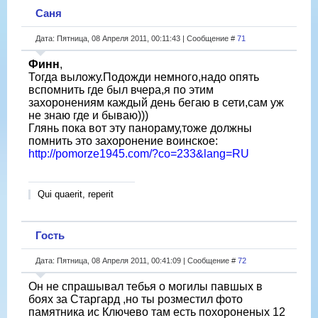
Саня
Дата: Пятница, 08 Апреля 2011, 00:11:43 | Сообщение #
71
Финн
,
Тогда выложу.Подожди немного,надо опять
вспомнить где был вчера,я по этим
захоронениям каждый день бегаю в сети,сам уж
не знаю где и бываю)))
Глянь пока вот эту панораму,тоже должны
помнить это захоронение воинское:
http://pomorze1945.com/?co=233&lang=RU
Qui quaerit, reperit
Гость
Дата: Пятница, 08 Апреля 2011, 00:41:09 | Сообщение #
72
Он не спрашывал тебья о могилы павшых в
боях за Старгард ,но ты розместил фото
памятника ис Ключево там есть похороненых 12