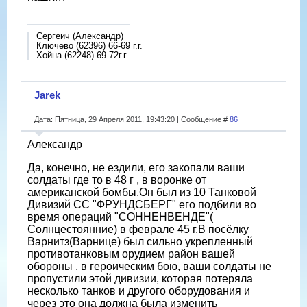
Сергеич (Александр)
Ключево (62396) 66-69 г.г.
Хойна (62248) 69-72г.г.
Jarek
Дата: Пятница, 29 Апреля 2011, 19:43:20 | Сообщение #
86
Александр
Да, конечно, не ездили, его закопали ваши
солдаты где то в 48 г , в воронке от
американской бомбы.Он был из 10 Танковой
Дивизий СС "ФРУНДСБЕРГ" его подбили во
время операций "СОННЕНВЕНДЕ"(
Солнцестоянние) в феврале 45 г.В посёлку
Варнитз(Варнице) был сильно укрепленный
противотанковым орудием район вашей
обороны , в героическим бою, ваши солдаты не
пропустили этой дивизии, которая потеряла
несколько танков и другого оборудования и
через это она должна была изменить