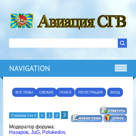
NAVIGATION
ВСЕ ТЕМЫ
СВЕЖИЕ
ПОИСК
РЕГИСТРАЦИЯ
ВХОД
3
Страница
3
из
3
«
1
2
Модератор форума:
Назаров
,
JuG
,
Polukedov
,