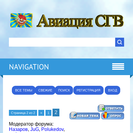
NAVIGATION
ВСЕ ТЕМЫ
СВЕЖИЕ
ПОИСК
РЕГИСТРАЦИЯ
ВХОД
2
Страница
2
из
2
«
1
Модератор форума:
Назаров
,
JuG
,
Polukedov
,