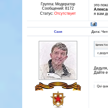
Группа: Модератор
это пок
Сообщений:
8172
Алекса
Статус:
Отсутствует
я вам 
Саня
Дата: Чет
Цитата
Nat
с дедул
Дедуля,
Дайте е
Qui quae