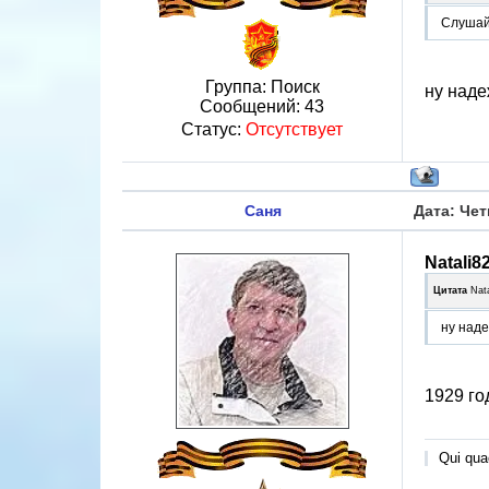
Слушайт
Группа: Поиск
ну наде
Сообщений:
43
Статус:
Отсутствует
Саня
Дата: Чет
Natali8
Цитата
Nat
ну наде
1929 го
Qui quae