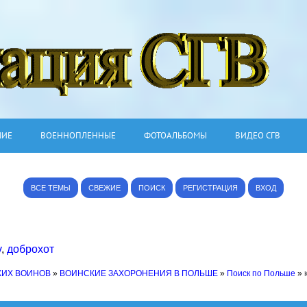
ШИЕ
ВОЕННОПЛЕННЫЕ
ФОТОАЛЬБОМЫ
ВИДЕО СГВ
ВСЕ ТЕМЫ
СВЕЖИЕ
ПОИСК
РЕГИСТРАЦИЯ
ВХОД
v
,
доброхот
КИХ ВОИНОВ
»
ВОИНСКИЕ ЗАХОРОНЕНИЯ В ПОЛЬШЕ
»
Поиск по Польше
»