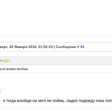
верг, 28 Января 2016, 21:52:24 | Сообщение #
43
я
(
)
д не воевал вообще.
я тогда вообще ни чего не пойму...ладно подожду пока поп