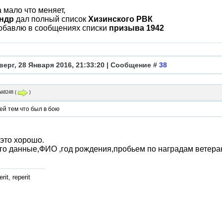
а мало что меняет,
ндр
дал полный список
Хизинского РВК
добавлю в сообщениях списки
призыва 1942
верг, 28 Января 2016, 21:33:20 | Сообщение #
38
ali8248
(
)
ей тем что был в бою
это хорошо.
го данные,ФИО ,год рождения,пробьем по наградам ветера
rit, reperit