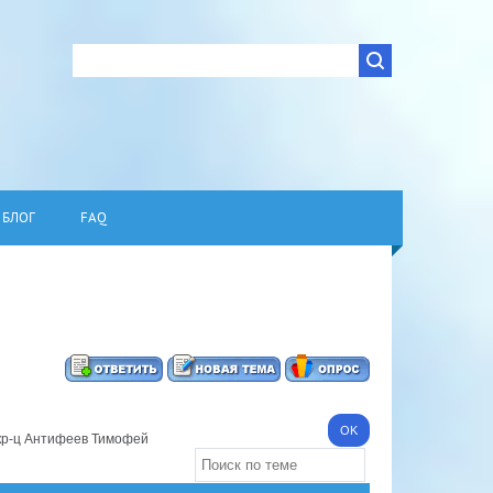
БЛОГ
FAQ
кр-ц Антифеев Тимофей