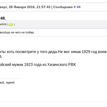
верг, 28 Января 2016, 21:57:43 | Сообщение #
44
248
,
ali8248
(
)
 вообще ни чего не пойму
ты хоть посмотрите у того деда.Не мог никак 1929 год воев
д.
ойский мужик 1923 года из Хизинского РВК
rit, reperit