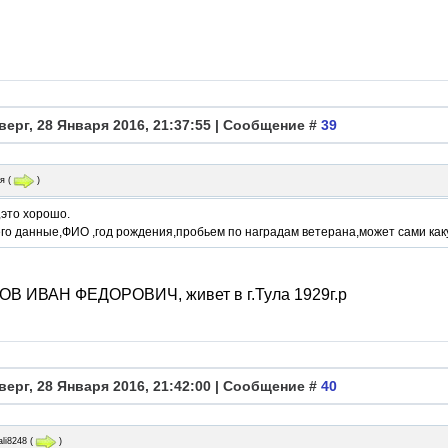
верг, 28 Января 2016, 21:37:55 | Сообщение #
39
я
(
)
,это хорошо.
го данные,ФИО ,год рождения,пробьем по наградам ветерана,может сами как
В ИВАН ФЕДОРОВИЧ, живет в г.Тула 1929г.р
верг, 28 Января 2016, 21:42:00 | Сообщение #
40
ali8248
(
)