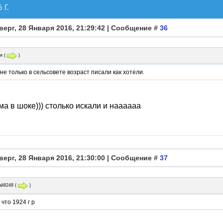
Г.
верг, 28 Января 2016, 21:29:42 | Сообщение #
36
я
(
)
не только в сельсовете возраст писали как хотели.
а в шоке))) столько искали и наааааа
верг, 28 Января 2016, 21:30:00 | Сообщение #
37
ali8248
(
)
 что 1924 г р