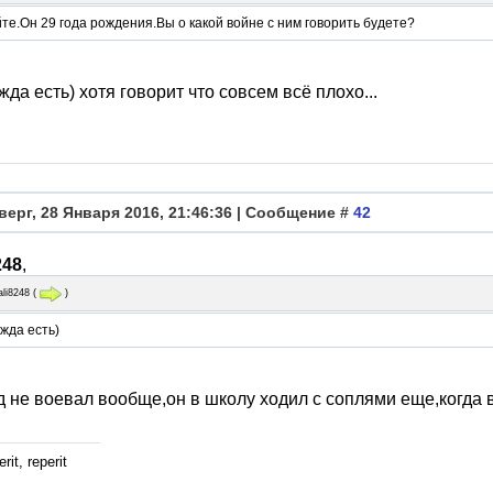
е.Он 29 года рождения.Вы о какой войне с ним говорить будете?
жда есть) хотя говорит что совсем всё плохо...
верг, 28 Января 2016, 21:46:36 | Сообщение #
42
248
,
ali8248
(
)
жда есть)
д не воевал вообще,он в школу ходил с соплями еще,когда 
rit, reperit