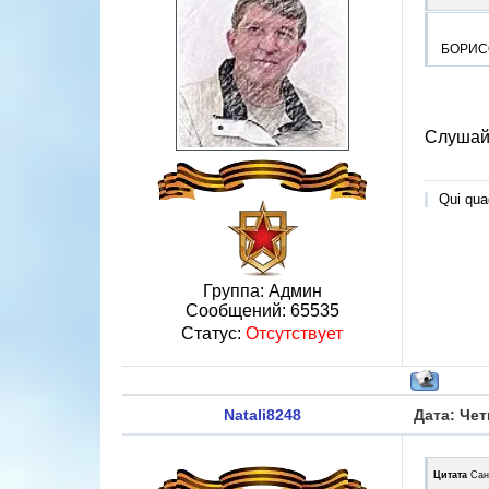
БОРИСО
Слушайт
Qui quae
Группа: Админ
Сообщений:
65535
Статус:
Отсутствует
Natali8248
Дата: Чет
Цитата
Сан