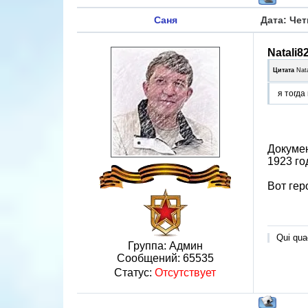
Саня
Дата: Чет
Natali8
Цитата
Nat
я тогда
Докумен
1923 го
Вот гер
Qui quae
Группа: Админ
Сообщений:
65535
Статус:
Отсутствует