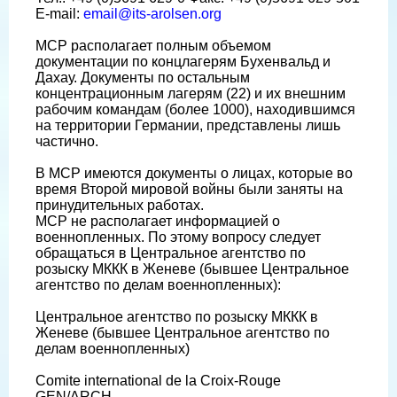
E-mail:
email@its-arolsen.org
МСР располагает полным объемом
документации по концлагерям Бухенвальд и
Дахау. Документы по осталь­ным
концентрационным лагерям (22) и их внешним
рабочим командам (более 1000), находившимся
на территории Германии, представлены лишь
частично.
В МСР имеются документы о лицах, которые во
время Второй мировой войны были заняты на
принудительных работах.
МСР не располагает информацией о
военнопленных. По этому вопросу следует
обращаться в Центральное агентство по
розыску МККК в Женеве (бывшее Центральное
агентство по делам военнопленных):
Центральное агентство по розыску МККК в
Женеве (бывшее Центральное агентство по
делам военнопленных)
Comite international de la Croix-Rouge
GEN/ARCH