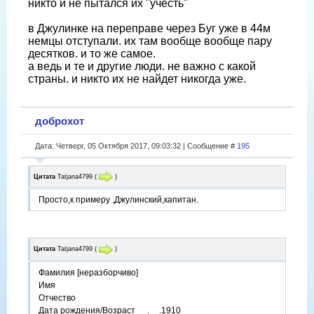
никто и не пытался их "учесть"
в Джулинке на переправе через Буг уже в 44м
немцы отступали. их там вообще вообще пару
десятков. и то же самое.
а ведь и те и другие люди. не важно с какой
страны. и никто их не найдет никогда уже.
доброхот
Дата: Четверг, 05 Октября 2017, 09:03:32 | Сообщение #
195
Цитата
Tatjana4799
(
)
Просто,к примеру ,Джулинский,капитан.
Цитата
Tatjana4799
(
)
Фамилия [неразборчиво]
Имя
Отчество
Дата рождения/Возраст __.__.1910