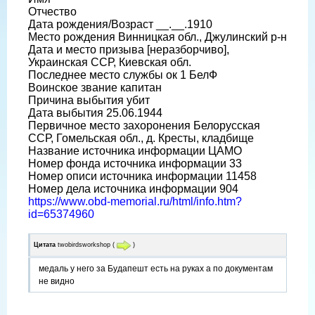
Отчество
Дата рождения/Возраст __.__.1910
Место рождения Винницкая обл., Джулинский р-н
Дата и место призыва [неразборчиво],
Украинская ССР, Киевская обл.
Последнее место службы ок 1 БелФ
Воинское звание капитан
Причина выбытия убит
Дата выбытия 25.06.1944
Первичное место захоронения Белорусская
ССР, Гомельская обл., д. Кресты, кладбище
Название источника информации ЦАМО
Номер фонда источника информации 33
Номер описи источника информации 11458
Номер дела источника информации 904
https://www.obd-memorial.ru/html/info.htm?
id=65374960
Цитата
twobirdsworkshop
(
)
медаль у него за Будапешт есть на руках а по документам
не видно