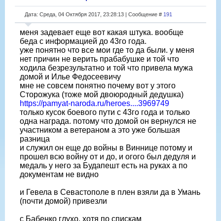
Дата: Среда, 04 Октября 2017, 23:28:13 | Сообщение #
191
меня задевает еще вот какая штука. вообще
беда с информацией до 43го года.
уже понятно что все мои где то да были. у меня
нет причин не верить прабабушке и той что
ходила безрезультатно и той что привела мужа
домой и Илье Федосеевичу
мне не совсем понятно почему вот у этого
Сторожука (тоже мой двоюродный дедушка)
https://pamyat-naroda.ru/heroes....3969749
только кусок боевого пути с 43го года и только
одна награда. потому что домой он вернулся не
участником а ветераном а это уже большая
разница
и служил он еще до войны в Виннице потому и
прошел всю войну от и до, и огого был дедуля и
медаль у него за Будапешт есть на руках а по
документам не видно
и Гевела в Севастополе в плен взяли да в Умань
(почти домой) привезли
с Бабенко глухо. хотя по спискам