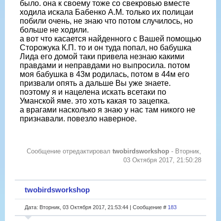
было. она к своему тоже со свекровью вместе
ходила искала Бабенко А.М. только их полицаи
побили очень, не знаю что потом случилось, но
больше не ходили.
а вот что касается найденного с Вашей помощью
Сторожука К.П. то и он туда попал, но бабушка
Лида его домой таки привела незнаю какими
правдами и неправдами но выпросила. потом
моя бабушка в 43м родилась, потом в 44м его
призвали опять а дальше Вы уже знаете.
поэтому я и нацелена искать всетаки по
Уманской яме. это хоть какая то зацепка.
а врагами насколько я знаю у нас там никого не
признавали. повезло наверное.
Сообщение отредактировал
twobirdsworkshop
-
Вторник,
03 Октября 2017, 21:50:28
twobirdsworkshop
Дата: Вторник, 03 Октября 2017, 21:53:44 | Сообщение #
183