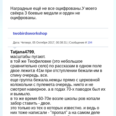
Наградные ещё не все оцифрованы.У моего
свёкра 3 боевые медали и орден не
оцифрованы.
twobirdsworkshop
Дата: Четверг, 05 Октября 2017, 00:38:31 | Сообщение #
194
Tatjana4799
,
масштабы пугают.
в той же Теофиловке (это небольшое
сравнительно село) по рассказам в одном поле
двое лежит.в 41м при отступлении бежали-им в
спину очередь. все.
еще группа бежала.немцы прямо с церковной
колокольни с пулемета очередь. никто и не
смотрел наверное. а в годах 70-х паводок был их
и вымыло.
в то же время 60-70е возле школы ров копали
забор ставить - двое.
это только из тех о которых известно. и ведь о
них тоже написали - "пропал" а на самом деле