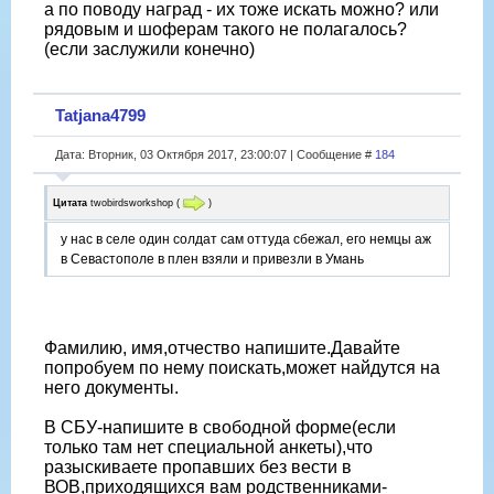
а по поводу наград - их тоже искать можно? или
рядовым и шоферам такого не полагалось?
(если заслужили конечно)
Tatjana4799
Дата: Вторник, 03 Октября 2017, 23:00:07 | Сообщение #
184
Цитата
twobirdsworkshop
(
)
у нас в селе один солдат сам оттуда сбежал, его немцы аж
в Севастополе в плен взяли и привезли в Умань
Фамилию, имя,отчество напишите.Давайте
попробуем по нему поискать,может найдутся на
него документы.
В СБУ-напишите в свободной форме(если
только там нет специальной анкеты),что
разыскиваете пропавших без вести в
ВОВ,приходящихся вам родственниками-