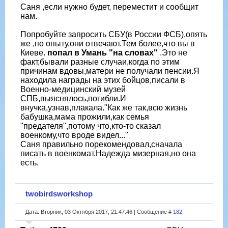
Саня ,если нужно будет, переместит и сообщит
нам.
Попробуйте запросить СБУ(в России ФСБ),опять
же ,по опыту,они отвечают.Тем более,что вы в
Киеве.
попал в Умань "на словах"
.Это не
факт,бывали разные случаи,когда по этим
причинам вдовы,матери не получали пенсии.Я
находила награды на этих бойцов,писали в
Военно-медицинский музей
СПБ,выяснялось,погибли.И
внучка,узнав,плакала."Как же так,всю жизнь
бабушка,мама прожили,как семья
"предателя",потому что,кто-то сказал
военкому,что вроде видел..."
Саня правильно порекомендовал,сначала
писать в военкомат.Надежда мизерная,но она
есть.
twobirdsworkshop
Дата: Вторник, 03 Октября 2017, 21:47:46 | Сообщение #
182