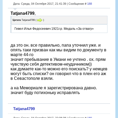
Дата: Среда, 04 Октября 2017, 21:41:39 | Сообщение #
188
Tatjana4799
,
Цитата
Tatjana4799
(
)
Гевел Илья Федосеевич 1921г.р. Медаль «За отвагу»
да это он. все правильно, папа уточнил уже. и
опять таки призван как мы видим по документу в
марте 44-го
значит пребывание в Умани не учтено . ох. прям
чувствую себя детективом-неудачником))
как думаете как-то можно его поискать? у немцев
могут быть списки? он говорил что в плен его аж
в Севастополе взяли.
а на Мемориале я зарегистрирована давно.
значит буду потихоньку исправлять
Tatjana4799
Дата: Среда, 04 Октября 2017, 22:08:38 | Сообщение #
189