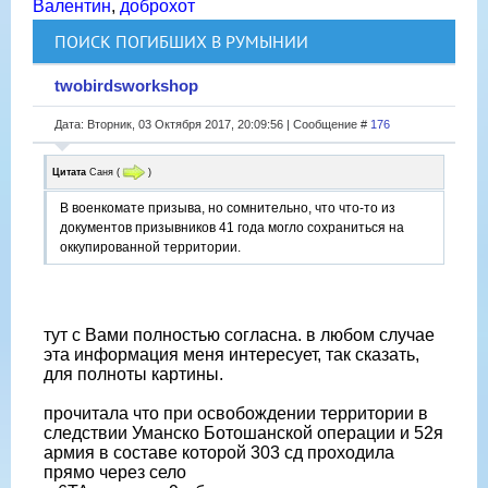
Валентин
,
доброхот
ПОИСК ПОГИБШИХ В РУМЫНИИ
twobirdsworkshop
Дата: Вторник, 03 Октября 2017, 20:09:56 | Сообщение #
176
Цитата
Саня
(
)
В военкомате призыва, но сомнительно, что что-то из
документов призывников 41 года могло сохраниться на
оккупированной территории.
тут с Вами полностью согласна. в любом случае
эта информация меня интересует, так сказать,
для полноты картины.
прочитала что при освобождении территории в
следствии Уманско Ботошанской операции и 52я
армия в составе которой 303 сд проходила
прямо через село