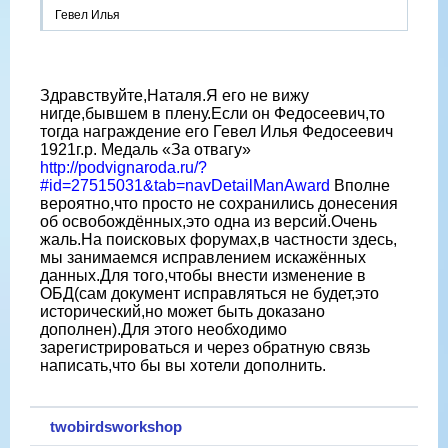
Гевел Илья
Здравствуйте,Наталя.Я его не вижу
нигде,бывшем в плену.Если он Федосеевич,то
тогда награждение его Гевел Илья Федосеевич
1921г.р. Медаль «За отвагу»
http://podvignaroda.ru/?
#id=27515031&tab=navDetailManAward
Вполне
вероятно,что просто не сохранились донесения
об освобождённых,это одна из версий.Очень
жаль.На поисковых форумах,в частности здесь,
мы занимаемся исправлением искажённых
данных.Для того,чтобы внести изменение в
ОБД(сам документ исправляться не будет,это
исторический,но может быть доказано
дополнен).Для этого необходимо
зарегистрироваться и через обратную связь
написать,что бы вы хотели дополнить.
twobirdsworkshop