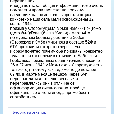
переживших
иногда вот такая общая информация тоже очень
помогает и проливает свет на причину-
следствие. например очень простая штука:
конкретно наши села были освобождены 12
марта 1944
призыв у Сторожук(был в Умани)/Микитюк(тоже
гдето был)/Гевел(был в Умани) - март 44го
по журналам боевых действий и 303сд
(Сторожук) и 9мбр (Микитюк) в составе 52Ф и
6ТА проходили конкретно через села.
и сразу понятно почему оба призваны конкретно
туда это раз. и почему в отличии от Бабенко и
Горбатюка призванных сравнительно спокойно
26 и 27 июня 1941 у Микитюка и Сторожука есть
только год - потому как видимо не до деталей
было. в марте месяце пешком через Буг
переправляться - то еще веселье. а
переправлялись они в отличие от
оф.информации очень сложно. вообще
официальные отчеты иногда прямо бесят
спокойствием.
twobirdsworkshop