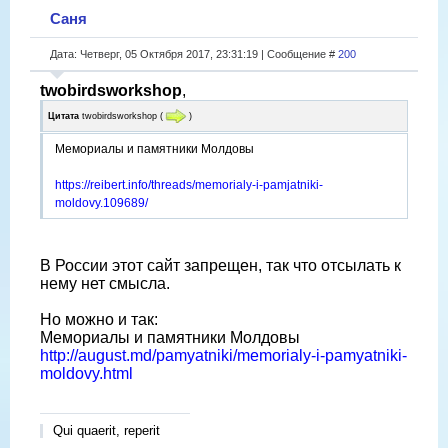
Саня
Дата: Четверг, 05 Октября 2017, 23:31:19 | Сообщение #
200
twobirdsworkshop
,
Цитата
twobirdsworkshop
(
)
Мемориалы и памятники Молдовы
https://reibert.info/threads/memorialy-i-pamjatniki-
moldovy.109689/
В России этот сайт запрещен, так что отсылать к
нему нет смысла.
Но можно и так:
Мемориалы и памятники Молдовы
http://august.md/pamyatniki/memorialy-i-pamyatniki-
moldovy.html
Qui quaerit, reperit