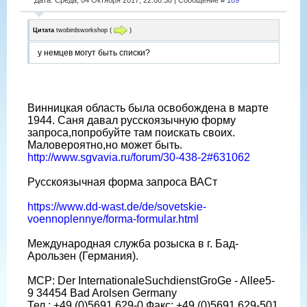
Цитата
twobirdsworkshop
(
)
у немцев могут быть списки?
Винницкая область была освобождена в марте
1944. Саня давал русскоязычную форму
запроса,попробуйте там поискать своих.
Маловероятно,но может быть.
http://www.sgvavia.ru/forum/30-438-2#631062
Русскоязычная форма запроса ВАСт
https://www.dd-wast.de/de/sovetskie-
voennoplennye/forma-formular.html
Международная служба розыска в г. Бад-
Арользен (Германия).
МСР: Der InternationaleSuchdienstGroGe - Allee5-
9 34454 Bad Arolsen Germany
Тел.: +49 (0)5691 629-0 Факс: +49 (0)5691 629-501