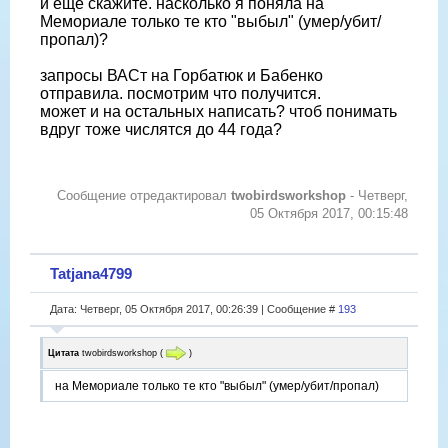
и еще скажите. насколько я поняла на
Мемориале только те кто "выбыл" (умер/убит/
пропал)?
запросы ВАСт на Горбатюк и Бабенко
отправила. посмотрим что получится.
может и на остальных написать? чтоб понимать
вдруг тоже числятся до 44 года?
Сообщение отредактировал
twobirdsworkshop
-
Четверг,
05 Октября 2017, 00:15:48
Tatjana4799
Дата: Четверг, 05 Октября 2017, 00:26:39 | Сообщение #
193
Цитата
twobirdsworkshop
(
)
на Мемориале только те кто "выбыл" (умер/убит/пропал)