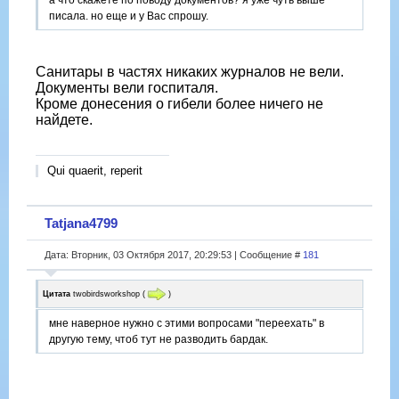
а что скажете по поводу документов? я уже чуть выше
писала. но еще и у Вас спрошу.
Санитары в частях никаких журналов не вели.
Документы вели госпиталя.
Кроме донесения о гибели более ничего не
найдете.
Qui quaerit, reperit
Tatjana4799
Дата: Вторник, 03 Октября 2017, 20:29:53 | Сообщение #
181
Цитата
twobirdsworkshop
(
)
мне наверное нужно с этими вопросами "переехать" в
другую тему, чтоб тут не разводить бардак.