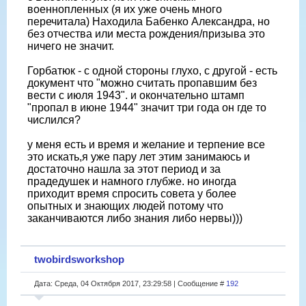
военнопленных (я их уже очень много
перечитала) Находила Бабенко Александра, но
без отчества или места рождения/призыва это
ничего не значит.
Горбатюк - с одной стороны глухо, с другой - есть
документ что "можно считать пропавшим без
вести с июля 1943". и окончательно штамп
"пропал в июне 1944" значит три года он где то
числился?
у меня есть и время и желание и терпение все
это искать,я уже пару лет этим занимаюсь и
достаточно нашла за этот период и за
прадедушек и намного глубже. но иногда
приходит время спросить совета у более
опытных и знающих людей потому что
заканчиваются либо знания либо нервы)))
twobirdsworkshop
Дата: Среда, 04 Октября 2017, 23:29:58 | Сообщение #
192