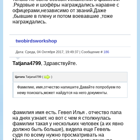
.Рядовые и шофёры награждались наравне с
офицерами,независимо от званий.Даже
,бывшие в плену и потом воевавшие ,тоже
награждались.
twobirdsworkshop
Дата: Среда, 04 Октября 2017, 19:49:37 | Сообщение #
186
Tatjana4799
, Здравствуйте.
Цитата
Tatjana4799
(
)
Фамилию, имя,отчество напишите.Давайте попробуем по
нему поискать,может найдутся на него документы.
фамилия имя есть. Гевел Илья . отчество папа
на днях узнает. но вот с чем я столкнулась
фамилии такая у нескольких человек (а их явно
должно быть больше), видела еще Гевель
судя по всему нужно просматривать на