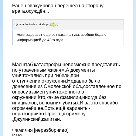
Ранен,эвакуирован,перешёл на сторону
врага,осуждён...
Цитата
twobirdsworkshop
(
)
меня задевает еще вот какая штука. вообще беда с
информацией до 43го года
Масштаб катастрофы,невозможно представить
по утраченным жизням.А документы
уничтожались при гибели,при
отступлении,окружении.Недавно было
донесение из Смоленской обл.,составленное по
опросу,взамен уничтоженного в
окружении.Кто,какие фамилии,иногда без
инициалов, вспомнил убитых.И за это спасибо
огромнейшее.Есть ещё варианты-
неразборчиво.Просто,к примеру
,Джулинский,капитан.
Фамилия [неразборчиво]
Имя