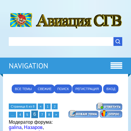
NAVIGATION
ВСЕ ТЕМЫ
СВЕЖИЕ
ПОИСК
РЕГИСТРАЦИЯ
ВХОД
Страница
6
из
8
«
1
2
6
…
4
5
7
8
»
Модератор форума:
galina
,
Назаров
,