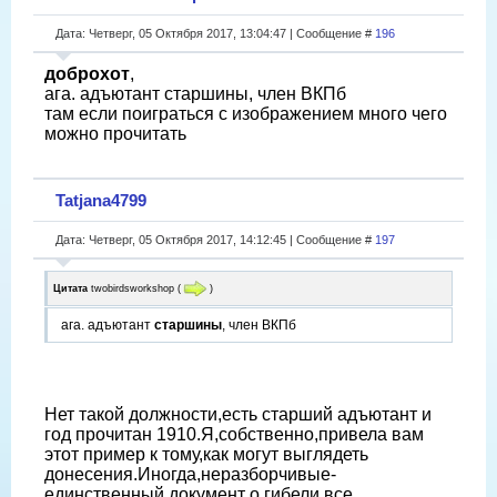
Дата: Четверг, 05 Октября 2017, 13:04:47 | Сообщение #
196
доброхот
,
ага. адъютант старшины, член ВКПб
там если поиграться с изображением много чего
можно прочитать
Tatjana4799
Дата: Четверг, 05 Октября 2017, 14:12:45 | Сообщение #
197
Цитата
twobirdsworkshop
(
)
ага. адъютант
старшины
, член ВКПб
Нет такой должности,есть старший адъютант и
год прочитан 1910.Я,собственно,привела вам
этот пример к тому,как могут выглядеть
донесения.Иногда,неразборчивые-
единственный документ о гибели,все