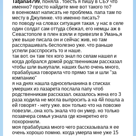
Tatjana4799
, поняла . тоесть я пишу в СБУ что
именно? просто найдите мне вот такого то?
в военкомат написать не проблема. папа там по
месту в Джулинке. что именно писать?
по поводу на словах ситуация такая. у нас в селе
один солдат сам оттуда сбежал, его немцы аж в
Севастополе в плен взяли и привезли в Умань,я
уже выше писала он и сейчас жив, но там
расспрашивать бесполезно уже. что раньше
успели расспросить то и наше.
так вот. он там тех кого знал по селам нашел и
когда добрался домой родственникам рассказал
чтобы шли выкупали. наших было очень много,
прабабушка говорила что прямо так и шли "за
компанию"
я на днях нашла односельчанина в списках
умерших из лазарета послала папу чтоб
родственникам рассказал. оказалось жена его 3
раза ходила не могла выпросить а на 4й пошла а
ей говорят - нету уже. вон только что на повозке
повезли...она хоть знала что он умер. но только
позавчера семья узнала где конкретно его
похоронили.
моя прабабушка много чего рассказывала я ее
очень хорошо помню. когда умерла мне уже 15