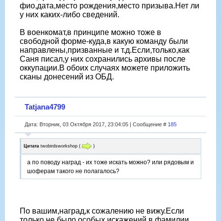
фио,дата,место рождения,место призыва.Нет ли
у них каких-либо сведений.
В военкомат,в принципе можно тоже в
свободной форме-куда,в какую команду были
направлены,призванные и т.д.Если,только,как
Саня писал,у них сохранились архивы после
оккупации.В обоих случаях можете приложить
сканы донесений из ОБД.
Tatjana4799
Дата: Вторник, 03 Октября 2017, 23:04:05 | Сообщение #
185
Цитата
twobirdsworkshop
(
)
а по поводу наград - их тоже искать можно? или рядовым и
шоферам такого не полагалось?
По вашим,наград,к сожалению не вижу.Если
только не было особых искажений в фамилии