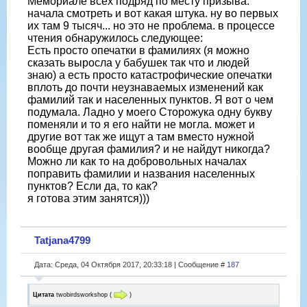
Мемориале всех подряд по месту призыва.
начала смотреть и вот какая штука. ну во первых
их там 9 тысяч... но это не проблема. в процессе
чтения обнаружилось следующее:
Есть просто опечатки в фамилиях (я можно
сказать выросла у бабушек так что и людей
знаю) а есть просто катастрофические опечатки
вплоть до почти неузнаваемых изменений как
фамилий так и населенных пунктов. Я вот о чем
подумала. Ладно у моего Сторожука одну букву
поменяли и то я его найти не могла. может и
другие вот так же ищут а там вместо нужной
вообще другая фамилия? и не найдут никогда?
Можно ли как то на добровольных началах
поправить фамилии и названия населенных
пунктов? Если да, то как?
я готова этим занятся)))
Tatjana4799
Дата: Среда, 04 Октября 2017, 20:33:18 | Сообщение #
187
Цитата
twobirdsworkshop
(
)