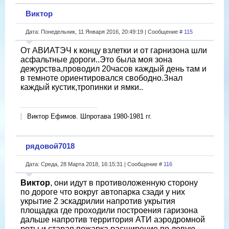
Виктор
Дата: Понедельник, 11 Января 2016, 20:49:19 | Сообщение #
115
От АВИАТЭЧ к концу взлетки и от гарнизона шли
асфальтные дороги..Это была моя зона
дежурства,проводил 20часов каждый день там и
в темноте ориентировался свободно.Знал
каждый кустик,тропинки и ямки..
Виктор Ефимов. Шпротава 1980-1981 гг.
рядовой7018
Дата: Среда, 28 Марта 2018, 16:15:31 | Сообщение #
116
Виктор
, они идут в противоложенную сторону
по дороге что вокруг автопарка сзади у них
укрытие 2 эскадрилии напротив укрытия
площадка где проходили построения гаризона
дальше напротив территория АТИ аэродромной
роты и старая пожарка расширение по левую