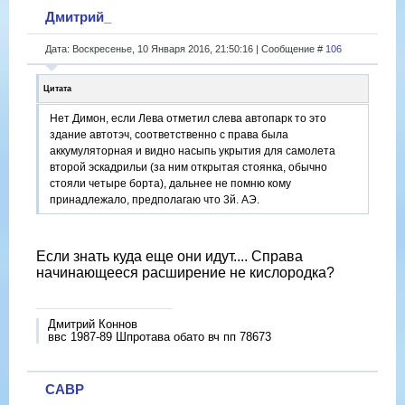
Дмитрий_
Дата: Воскресенье, 10 Января 2016, 21:50:16 | Сообщение #
106
Цитата
Нет Димон, если Лева отметил слева автопарк то это
здание автотэч, соответственно с права была
аккумуляторная и видно насыпь укрытия для самолета
второй эскадрильи (за ним открытая стоянка, обычно
стояли четыре борта), дальнее не помню кому
принадлежало, предполагаю что 3й. АЭ.
Если знать куда еще они идут.... Справа
начинающееся расширение не кислородка?
Дмитрий Коннов
ввс 1987-89 Шпротава обато вч пп 78673
САВР