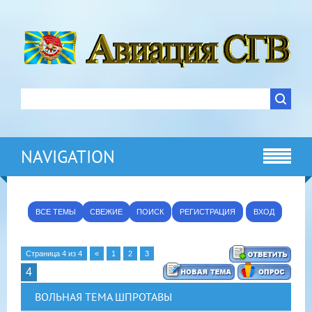
NAVIGATION
ВСЕ ТЕМЫ
СВЕЖИЕ
ПОИСК
РЕГИСТРАЦИЯ
ВХОД
Страница
4
из
4
«
1
2
3
4
ВОЛЬНАЯ ТЕМА ШПРОТАВЫ