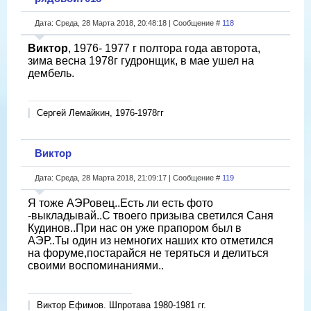
Дата: Среда, 28 Марта 2018, 20:48:18 | Сообщение #
118
Виктор
, 1976- 1977 г полтора года авторота,
зима весна 1978г гудронщик, в мае ушел на
дембель.
Сергей Лемайкин, 1976-1978гг
Виктор
Дата: Среда, 28 Марта 2018, 21:09:17 | Сообщение #
119
Я тоже АЭРовец..Есть ли есть фото
-выкладывай..С твоего призыва светился Саня
Кудинов..При нас он уже прапором был в
АЭР..Ты один из немногих наших кто отметился
на форуме,постарайся не теряться и делиться
своими воспоминаниями..
Виктор Ефимов. Шпротава 1980-1981 гг.