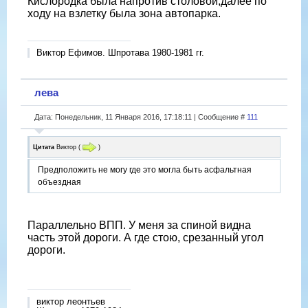
Кислородка была напротив столовой,далее по
ходу на взлетку была зона автопарка.
Виктор Ефимов. Шпротава 1980-1981 гг.
лева
Дата: Понедельник, 11 Января 2016, 17:18:11 | Сообщение #
111
Цитата
Виктор
(
)
Предположить не могу где это могла быть асфальтная
объездная
Параллельно ВПП. У меня за спиной видна
часть этой дороги. А где стою, срезанный угол
дороги.
виктор леонтьев